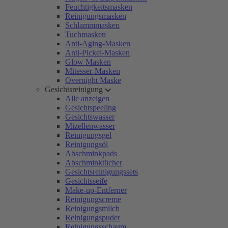
Feuchtigkeitsmasken
Reinigungsmasken
Schlammmasken
Tuchmasken
Anti-Aging-Masken
Anti-Pickel-Masken
Glow Masken
Mitesser-Masken
Overnight Maske
Gesichtsreinigung
Alle anzeigen
Gesichtspeeling
Gesichtswasser
Mizellenwasser
Reinigungsgel
Reinigungsöl
Abschminkpads
Abschminktücher
Gesichtsreinigungssets
Gesichtsseife
Make-up-Entferner
Reinigungscreme
Reinigungsmilch
Reinigungspuder
Reinigungsschaum