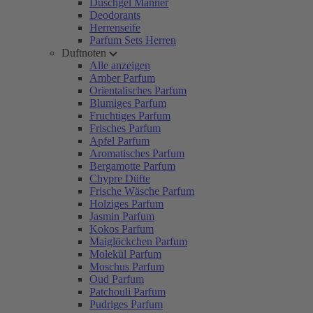
Duschgel Männer
Deodorants
Herrenseife
Parfum Sets Herren
Duftnoten
Alle anzeigen
Amber Parfum
Orientalisches Parfum
Blumiges Parfum
Fruchtiges Parfum
Frisches Parfum
Apfel Parfum
Aromatisches Parfum
Bergamotte Parfum
Chypre Düfte
Frische Wäsche Parfum
Holziges Parfum
Jasmin Parfum
Kokos Parfum
Maiglöckchen Parfum
Molekül Parfum
Moschus Parfum
Oud Parfum
Patchouli Parfum
Pudriges Parfum