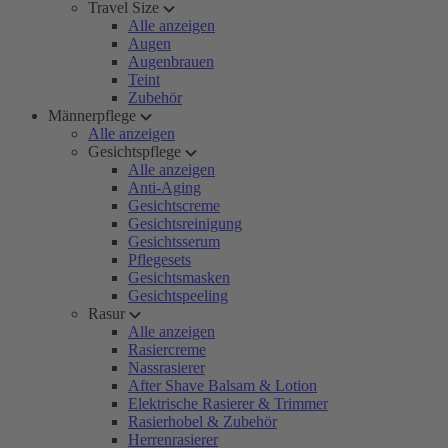
Travel Size
Alle anzeigen
Augen
Augenbrauen
Teint
Zubehör
Männerpflege
Alle anzeigen
Gesichtspflege
Alle anzeigen
Anti-Aging
Gesichtscreme
Gesichtsreinigung
Gesichtsserum
Pflegesets
Gesichtsmasken
Gesichtspeeling
Rasur
Alle anzeigen
Rasiercreme
Nassrasierer
After Shave Balsam & Lotion
Elektrische Rasierer & Trimmer
Rasierhobel & Zubehör
Herrenrasierer