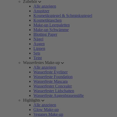
Zubehör
Alle anzeigen
Anspitzer
Kosmetikspiegel & Schminkspiegel
Kosmetiktaschen
Make-up Leerpaletten
Make-up Schwämme
Blotting Paper
Nägel
Augen
Lippen
Sets
Teint
Wasserfestes Make-up
Alle anzeigen
Wasserfeste Eyeliner
Wasserfeste Foundation
Wasserfeste Mascara
Wasserfester Concealer
Wasserfester Lidschatten
Wasserfeste Augenbrauenstifte
Highlights
Alle anzeigen
Glow Make-up
Veganes Make-up