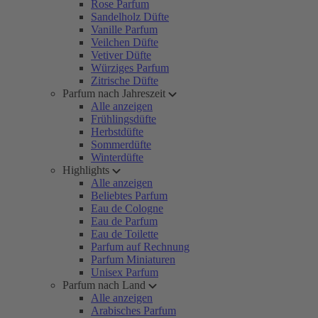
Rose Parfum
Sandelholz Düfte
Vanille Parfum
Veilchen Düfte
Vetiver Düfte
Würziges Parfum
Zitrische Düfte
Parfum nach Jahreszeit
Alle anzeigen
Frühlingsdüfte
Herbstdüfte
Sommerdüfte
Winterdüfte
Highlights
Alle anzeigen
Beliebtes Parfum
Eau de Cologne
Eau de Parfum
Eau de Toilette
Parfum auf Rechnung
Parfum Miniaturen
Unisex Parfum
Parfum nach Land
Alle anzeigen
Arabisches Parfum