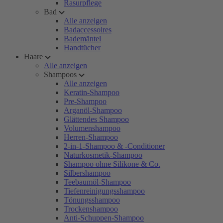
Rasurpflege
Bad
Alle anzeigen
Badaccessoires
Bademäntel
Handtücher
Haare
Alle anzeigen
Shampoos
Alle anzeigen
Keratin-Shampoo
Pre-Shampoo
Arganöl-Shampoo
Glättendes Shampoo
Volumenshampoo
Herren-Shampoo
2-in-1-Shampoo & -Conditioner
Naturkosmetik-Shampoo
Shampoo ohne Silikone & Co.
Silbershampoo
Teebaumöl-Shampoo
Tiefenreinigungsshampoo
Tönungsshampoo
Trockenshampoo
Anti-Schuppen-Shampoo