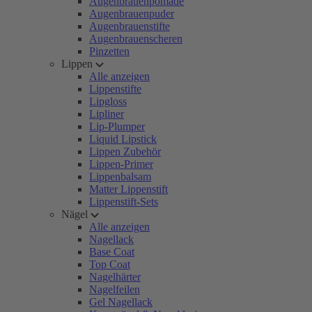
Augenbrauenpomade
Augenbrauenpuder
Augenbrauenstifte
Augenbrauenscheren
Pinzetten
Lippen
Alle anzeigen
Lippenstifte
Lipgloss
Lipliner
Lip-Plumper
Liquid Lipstick
Lippen Zubehör
Lippen-Primer
Lippenbalsam
Matter Lippenstift
Lippenstift-Sets
Nägel
Alle anzeigen
Nagellack
Base Coat
Top Coat
Nagelhärter
Nagelfeilen
Gel Nagellack