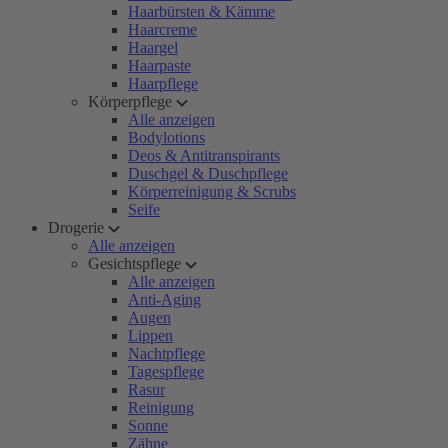
Haarbürsten & Kämme
Haarcreme
Haargel
Haarpaste
Haarpflege
Körperpflege
Alle anzeigen
Bodylotions
Deos & Antitranspirants
Duschgel & Duschpflege
Körperreinigung & Scrubs
Seife
Drogerie
Alle anzeigen
Gesichtspflege
Alle anzeigen
Anti-Aging
Augen
Lippen
Nachtpflege
Tagespflege
Rasur
Reinigung
Sonne
Zähne