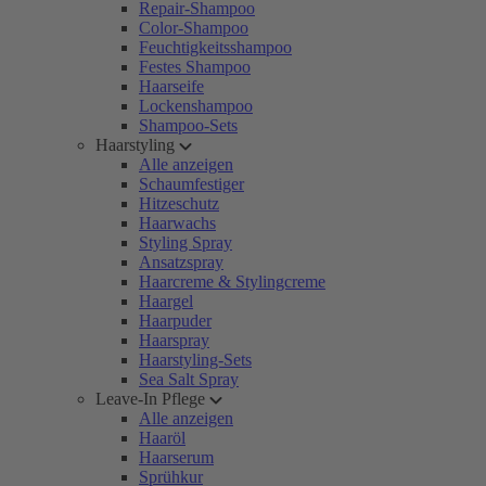
Repair-Shampoo
Color-Shampoo
Feuchtigkeitsshampoo
Festes Shampoo
Haarseife
Lockenshampoo
Shampoo-Sets
Haarstyling
Alle anzeigen
Schaumfestiger
Hitzeschutz
Haarwachs
Styling Spray
Ansatzspray
Haarcreme & Stylingcreme
Haargel
Haarpuder
Haarspray
Haarstyling-Sets
Sea Salt Spray
Leave-In Pflege
Alle anzeigen
Haaröl
Haarserum
Sprühkur