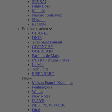
SENSAI
Hugo Boss
Montale
Narciso Rodriguez
Shiseido
Rabanne
Premiummarken
CHANEL
DIOR
Yves Saint Laurent
GIVENCHY
GUERLAIN
Parfums de Marly
INITIO Parfums Privés
La Mer
Tom Ford
EISENBERG
Neu
Maison Francis Kurkdjian
Penhaligon's
Widian
New Notes
IRÄYE
NEST NEW YORK
Ouai