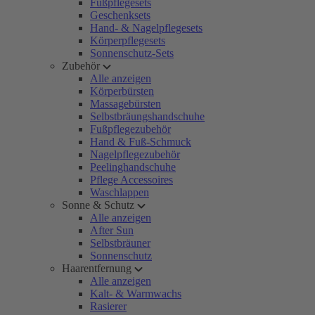
Fußpflegesets
Geschenksets
Hand- & Nagelpflegesets
Körperpflegesets
Sonnenschutz-Sets
Zubehör
Alle anzeigen
Körperbürsten
Massagebürsten
Selbstbräungshandschuhe
Fußpflegezubehör
Hand & Fuß-Schmuck
Nagelpflegezubehör
Peelinghandschuhe
Pflege Accessoires
Waschlappen
Sonne & Schutz
Alle anzeigen
After Sun
Selbstbräuner
Sonnenschutz
Haarentfernung
Alle anzeigen
Kalt- & Warmwachs
Rasierer