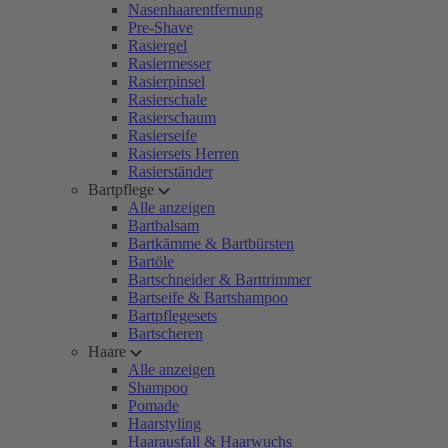
Nasenhaarentfernung
Pre-Shave
Rasiergel
Rasiermesser
Rasierpinsel
Rasierschale
Rasierschaum
Rasierseife
Rasiersets Herren
Rasierständer
Bartpflege
Alle anzeigen
Bartbalsam
Bartkämme & Bartbürsten
Bartöle
Bartschneider & Barttrimmer
Bartseife & Bartshampoo
Bartpflegesets
Bartscheren
Haare
Alle anzeigen
Shampoo
Pomade
Haarstyling
Haarausfall & Haarwuchs