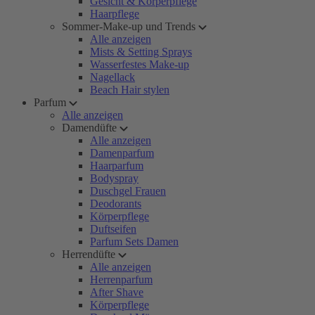
Gesicht & Körperpflege
Haarpflege
Sommer-Make-up und Trends
Alle anzeigen
Mists & Setting Sprays
Wasserfestes Make-up
Nagellack
Beach Hair stylen
Parfum
Alle anzeigen
Damendüfte
Alle anzeigen
Damenparfum
Haarparfum
Bodyspray
Duschgel Frauen
Deodorants
Körperpflege
Duftseifen
Parfum Sets Damen
Herrendüfte
Alle anzeigen
Herrenparfum
After Shave
Körperpflege