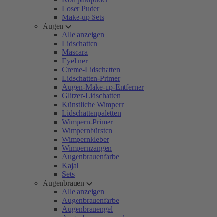
Loser Puder
Make-up Sets
Augen
Alle anzeigen
Lidschatten
Mascara
Eyeliner
Creme-Lidschatten
Lidschatten-Primer
Augen-Make-up-Entferner
Glitzer-Lidschatten
Künstliche Wimpern
Lidschattenpaletten
Wimpern-Primer
Wimpernbürsten
Wimpernkleber
Wimpernzangen
Augenbrauenfarbe
Kajal
Sets
Augenbrauen
Alle anzeigen
Augenbrauenfarbe
Augenbrauengel