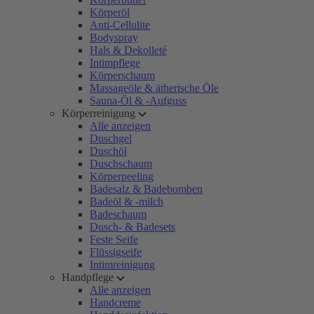
Körperöl
Anti-Cellulite
Bodyspray
Hals & Dekolleté
Intimpflege
Körperschaum
Massageöle & ätherische Öle
Sauna-Öl & -Aufguss
Körperreinigung
Alle anzeigen
Duschgel
Duschöl
Duschschaum
Körperpeeling
Badesalz & Badebomben
Badeöl & -milch
Badeschaum
Dusch- & Badesets
Feste Seife
Flüssigseife
Intimreinigung
Handpflege
Alle anzeigen
Handcreme