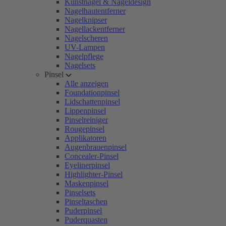
Kunstnägel & Nageldesign
Nagelhautentferner
Nagelknipser
Nagellackentferner
Nagelscheren
UV-Lampen
Nagelpflege
Nagelsets
Pinsel
Alle anzeigen
Foundationpinsel
Lidschattenpinsel
Lippenpinsel
Pinselreiniger
Rougepinsel
Applikatoren
Augenbrauenpinsel
Concealer-Pinsel
Eyelinerpinsel
Highlighter-Pinsel
Maskenpinsel
Pinselsets
Pinseltaschen
Puderpinsel
Puderquasten