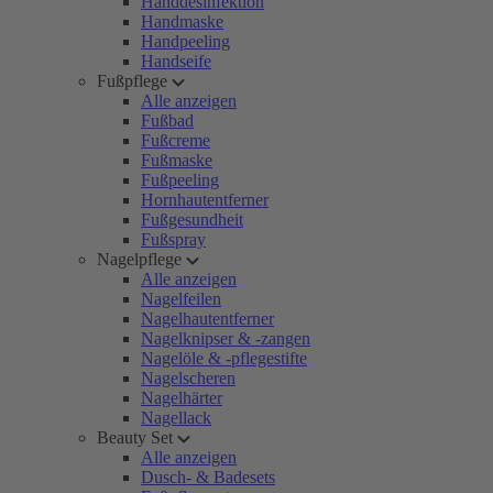
Handdesinfektion
Handmaske
Handpeeling
Handseife
Fußpflege
Alle anzeigen
Fußbad
Fußcreme
Fußmaske
Fußpeeling
Hornhautentferner
Fußgesundheit
Fußspray
Nagelpflege
Alle anzeigen
Nagelfeilen
Nagelhautentferner
Nagelknipser & -zangen
Nagelöle & -pflegestifte
Nagelscheren
Nagelhärter
Nagellack
Beauty Set
Alle anzeigen
Dusch- & Badesets