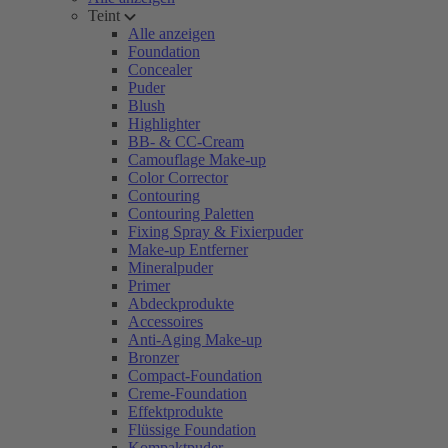
Teint
Alle anzeigen
Foundation
Concealer
Puder
Blush
Highlighter
BB- & CC-Cream
Camouflage Make-up
Color Corrector
Contouring
Contouring Paletten
Fixing Spray & Fixierpuder
Make-up Entferner
Mineralpuder
Primer
Abdeckprodukte
Accessoires
Anti-Aging Make-up
Bronzer
Compact-Foundation
Creme-Foundation
Effektprodukte
Flüssige Foundation
Kompaktpuder