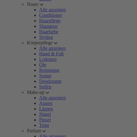
Haare
Alle anzeigen
Conditioner
Haarpflege
Shampoo
Haarfarbe
Styling
Körperpflege
Alle anzeigen
Hand & Fuß
Lotionen
Öle
Reinigung
Sonne
Deodorants
Seifen
Make-up
Alle anzeigen
Augen
Lippen
Nägel
Pinsel
Teint
Parfum
Alle anzeigen