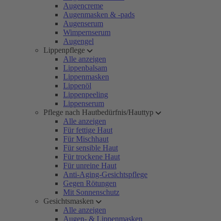
Augencreme
Augenmasken & -pads
Augenserum
Wimpernserum
Augengel
Lippenpflege
Alle anzeigen
Lippenbalsam
Lippenmasken
Lippenöl
Lippenpeeling
Lippenserum
Pflege nach Hautbedürfnis/Hauttyp
Alle anzeigen
Für fettige Haut
Für Mischhaut
Für sensible Haut
Für trockene Haut
Für unreine Haut
Anti-Aging-Gesichtspflege
Gegen Rötungen
Mit Sonnenschutz
Gesichtsmasken
Alle anzeigen
Augen- & Lippenmasken