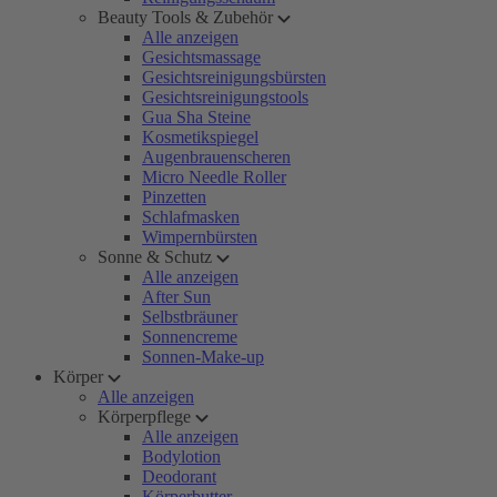
Beauty Tools & Zubehör
Alle anzeigen
Gesichtsmassage
Gesichtsreinigungsbürsten
Gesichtsreinigungstools
Gua Sha Steine
Kosmetikspiegel
Augenbrauenscheren
Micro Needle Roller
Pinzetten
Schlafmasken
Wimpernbürsten
Sonne & Schutz
Alle anzeigen
After Sun
Selbstbräuner
Sonnencreme
Sonnen-Make-up
Körper
Alle anzeigen
Körperpflege
Alle anzeigen
Bodylotion
Deodorant
Körperbutter