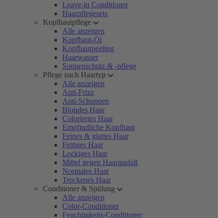
Leave-in Conditioner
Haarpflegesets
Kopfhautpflege
Alle anzeigen
Kopfhaut-Öl
Kopfhautpeeling
Haarwasser
Sonnenschutz & -pflege
Pflege nach Haartyp
Alle anzeigen
Anti-Frizz
Anti-Schuppen
Blondes Haar
Coloriertes Haar
Empfindliche Kopfhaut
Feines & glattes Haar
Fettiges Haar
Lockiges Haar
Mittel gegen Haarausfall
Normales Haar
Trockenes Haar
Conditioner & Spülung
Alle anzeigen
Color-Conditioner
Feuchtigkeits-Conditioner