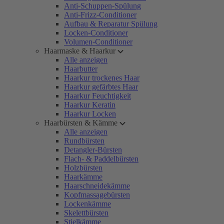
Anti-Schuppen-Spülung
Anti-Frizz-Conditioner
Aufbau & Reparatur Spülung
Locken-Conditioner
Volumen-Conditioner
Haarmaske & Haarkur
Alle anzeigen
Haarbutter
Haarkur trockenes Haar
Haarkur gefärbtes Haar
Haarkur Feuchtigkeit
Haarkur Keratin
Haarkur Locken
Haarbürsten & Kämme
Alle anzeigen
Rundbürsten
Detangler-Bürsten
Flach- & Paddelbürsten
Holzbürsten
Haarkämme
Haarschneidekämme
Kopfmassagebürsten
Lockenkämme
Skelettbürsten
Stielkämme