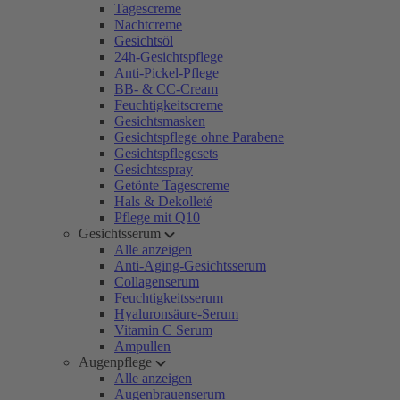
Tagescreme
Nachtcreme
Gesichtsöl
24h-Gesichtspflege
Anti-Pickel-Pflege
BB- & CC-Cream
Feuchtigkeitscreme
Gesichtsmasken
Gesichtspflege ohne Parabene
Gesichtspflegesets
Gesichtsspray
Getönte Tagescreme
Hals & Dekolleté
Pflege mit Q10
Gesichtsserum
Alle anzeigen
Anti-Aging-Gesichtsserum
Collagenserum
Feuchtigkeitsserum
Hyaluronsäure-Serum
Vitamin C Serum
Ampullen
Augenpflege
Alle anzeigen
Augenbrauenserum