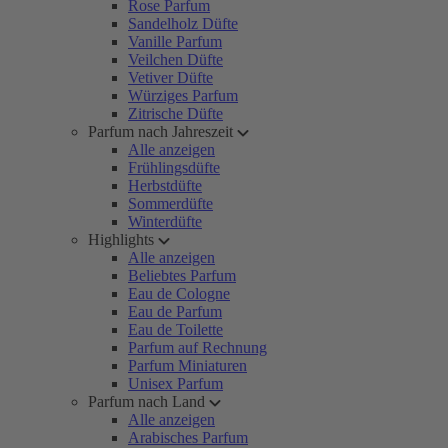
Rose Parfum
Sandelholz Düfte
Vanille Parfum
Veilchen Düfte
Vetiver Düfte
Würziges Parfum
Zitrische Düfte
Parfum nach Jahreszeit
Alle anzeigen
Frühlingsdüfte
Herbstdüfte
Sommerdüfte
Winterdüfte
Highlights
Alle anzeigen
Beliebtes Parfum
Eau de Cologne
Eau de Parfum
Eau de Toilette
Parfum auf Rechnung
Parfum Miniaturen
Unisex Parfum
Parfum nach Land
Alle anzeigen
Arabisches Parfum