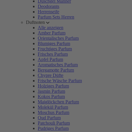
Duschgel Männer
Deodorants
Herrenseife
Parfum Sets Herren
Duftnoten
Alle anzeigen
Amber Parfum
Orientalisches Parfum
Blumiges Parfum
Fruchtiges Parfum
Frisches Parfum
Apfel Parfum
Aromatisches Parfum
Bergamotte Parfum
Chypre Düfte
Frische Wäsche Parfum
Holziges Parfum
Jasmin Parfum
Kokos Parfum
Maiglöckchen Parfum
Molekül Parfum
Moschus Parfum
Oud Parfum
Patchouli Parfum
Pudriges Parfum