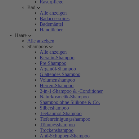
Rasurpflege
Bad
Alle anzeigen
Badaccessoires
Bademäntel
Handtücher
Haare
Alle anzeigen
Shampoos
Alle anzeigen
Keratin-Shampoo
Pre-Shampoo
Arganöl-Shampoo
Glättendes Shampoo
Volumenshampoo
Herren-Shampoo
2-in-1-Shampoo & -Conditioner
Naturkosmetik-Shampoo
Shampoo ohne Silikone & Co.
Silbershampoo
Teebaumöl-Shampoo
Tiefenreinigungsshampoo
Tönungsshampoo
Trockenshampoo
Anti-Schuppen-Shampoo