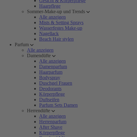
Gesicht & Körperpflege
Haarpflege
Sommer-Make-up und Trends
Alle anzeigen
Mists & Setting Sprays
Wasserfestes Make-up
Nagellack
Beach Hair stylen
Parfum
Alle anzeigen
Damendüfte
Alle anzeigen
Damenparfum
Haarparfum
Bodyspray
Duschgel Frauen
Deodorants
Körperpflege
Duftseifen
Parfum Sets Damen
Herrendüfte
Alle anzeigen
Herrenparfum
After Shave
Körperpflege