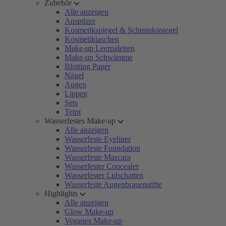
Zubehör
Alle anzeigen
Anspitzer
Kosmetikspiegel & Schminkspiegel
Kosmetiktaschen
Make-up Leerpaletten
Make-up Schwämme
Blotting Paper
Nägel
Augen
Lippen
Sets
Teint
Wasserfestes Make-up
Alle anzeigen
Wasserfeste Eyeliner
Wasserfeste Foundation
Wasserfeste Mascara
Wasserfester Concealer
Wasserfester Lidschatten
Wasserfeste Augenbrauenstifte
Highlights
Alle anzeigen
Glow Make-up
Veganes Make-up