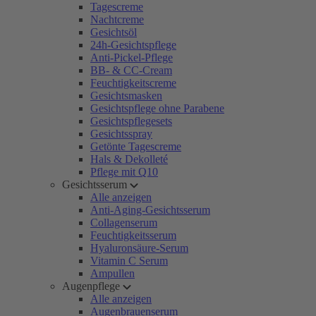
Tagescreme
Nachtcreme
Gesichtsöl
24h-Gesichtspflege
Anti-Pickel-Pflege
BB- & CC-Cream
Feuchtigkeitscreme
Gesichtsmasken
Gesichtspflege ohne Parabene
Gesichtspflegesets
Gesichtsspray
Getönte Tagescreme
Hals & Dekolleté
Pflege mit Q10
Gesichtsserum
Alle anzeigen
Anti-Aging-Gesichtsserum
Collagenserum
Feuchtigkeitsserum
Hyaluronsäure-Serum
Vitamin C Serum
Ampullen
Augenpflege
Alle anzeigen
Augenbrauenserum