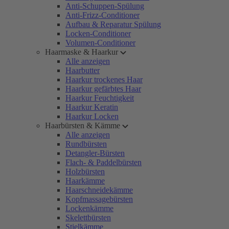
Anti-Schuppen-Spülung
Anti-Frizz-Conditioner
Aufbau & Reparatur Spülung
Locken-Conditioner
Volumen-Conditioner
Haarmaske & Haarkur
Alle anzeigen
Haarbutter
Haarkur trockenes Haar
Haarkur gefärbtes Haar
Haarkur Feuchtigkeit
Haarkur Keratin
Haarkur Locken
Haarbürsten & Kämme
Alle anzeigen
Rundbürsten
Detangler-Bürsten
Flach- & Paddelbürsten
Holzbürsten
Haarkämme
Haarschneidekämme
Kopfmassagebürsten
Lockenkämme
Skelettbürsten
Stielkämme