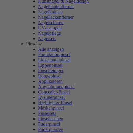
Kunstnägel & Nageldesign
Nagelhautentferner
Nagelknipser
Nagellackentferner
Nagelscheren
UV-Lampen
Nagelpflege
Nagelsets
Pinsel
Alle anzeigen
Foundationpinsel
Lidschattenpinsel
Lippenpinsel
Pinselreiniger
Rougepinsel
Applikatoren
Augenbrauenpinsel
Concealer-Pinsel
Eyelinerpinsel
Highlighter-Pinsel
Maskenpinsel
Pinselsets
Pinseltaschen
Puderpinsel
Puderquasten