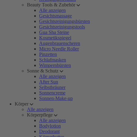
Beauty Tools & Zubehör
Alle anzeigen
Gesichtsmassage
Gesichtsreinigungsbürsten
Gesichtsreinigungstools
Gua Sha Steine
Kosmetikspiegel
Augenbrauenscheren
Micro Needle Roller
Pinzetten
Schlafmasken
Wimpernbürsten
Sonne & Schutz
Alle anzeigen
After Sun
Selbstbräuner
Sonnencreme
Sonnen-Make-up
Körper
Alle anzeigen
Körperpflege
Alle anzeigen
Bodylotion
Deodorant
Körperbutter