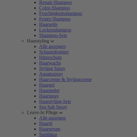
Repair-Shampoo
Color-Shampoo
Feuchtigkeitsshampoo
Festes Shampoo
Haarseife
Lockenshampoo
Shampoo-Sets
Haarstyling
Alle anzeigen
Schaumfestiger
Hitzeschutz
Haarwachs
Styling Spray
Ansatzspray
Haarcreme & Stylingcreme
Haargel
Haarpuder
Haarspray
Haarstyling-Sets
Sea Salt Spray
Leave-In Pflege
Alle anzeigen
Haaröl
Haarserum
Sprühkur