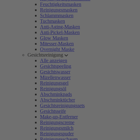
Feuchtigkeitsmasken
Reinigungsmasken
Schlammmasken
Tuchmasken
Anti-Aging-Masken
Anti-Pickel-Masken
Glow Masken
Mitesser-Masken
Overnight Maske
Gesichtsreinigung
Alle anzeigen
Gesichtspeeling
Gesichtswasser
Mizellenwasser
Reinigungsgel
Reinigungsöl
Abschminkpads
Abschminktücher
Gesichtsreinigungssets
Gesichtsseife
Make-up-Entferner
Reinigungscreme
Reinigungsmilch
Reinigungspuder
Reinigungsschaum