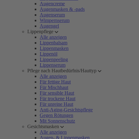
Augencreme
Augenmasken & -pads
Augenserum
Wimpernserum
Augengel
Lippenpflege
Alle anzeigen
Lippenbalsam
Lippenmasken
Lippenöl
Lippenpeeling
Lippenserum
Pflege nach Hautbedürfnis/Hauttyp
Alle anzeigen
Für fettige Haut
Für Mischhaut
Für sensible Haut
Für trockene Haut
Für unreine Haut
Anti-Aging-Gesichtspflege
Gegen Rötungen
Mit Sonnenschutz
Gesichtsmasken
Alle anzeigen
Augen- & Lippenmasken