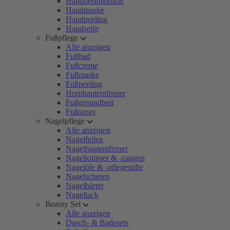
Handdesinfektion
Handmaske
Handpeeling
Handseife
Fußpflege
Alle anzeigen
Fußbad
Fußcreme
Fußmaske
Fußpeeling
Hornhautentferner
Fußgesundheit
Fußspray
Nagelpflege
Alle anzeigen
Nagelfeilen
Nagelhautentferner
Nagelknipser & -zangen
Nagelöle & -pflegestifte
Nagelscheren
Nagelhärter
Nagellack
Beauty Set
Alle anzeigen
Dusch- & Badesets