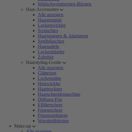
Wildschweinborsten-Bürsten
Haar-Accessoires
Alle anzeigen
Haargummis
Lockenwickler
Scrunchies
Haarspangen & -klammern
Sprühflaschen
Haarnadeln
Lockenbänder
Zubehör
Haarstyling-Geräte
Alle anzeigen
Glätteisen
Lockenstäbe
Heizwickler
Haartrockner
Haarschneidemaschine
Diffusor-Fön
Effilierschere
Friseurschere
Friseurumhänge
Warmluftbürsten
Make-up
Alle anzeigen