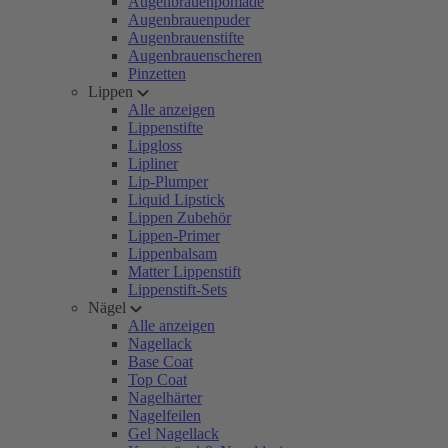
Augenbrauenpomade
Augenbrauenpuder
Augenbrauenstifte
Augenbrauenscheren
Pinzetten
Lippen
Alle anzeigen
Lippenstifte
Lipgloss
Lipliner
Lip-Plumper
Liquid Lipstick
Lippen Zubehör
Lippen-Primer
Lippenbalsam
Matter Lippenstift
Lippenstift-Sets
Nägel
Alle anzeigen
Nagellack
Base Coat
Top Coat
Nagelhärter
Nagelfeilen
Gel Nagellack