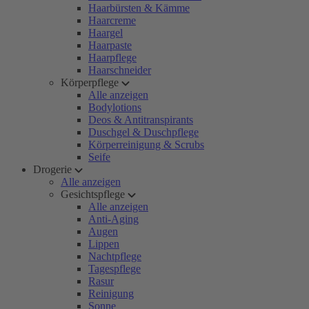
Haarbürsten & Kämme
Haarcreme
Haargel
Haarpaste
Haarpflege
Haarschneider
Körperpflege
Alle anzeigen
Bodylotions
Deos & Antitranspirants
Duschgel & Duschpflege
Körperreinigung & Scrubs
Seife
Drogerie
Alle anzeigen
Gesichtspflege
Alle anzeigen
Anti-Aging
Augen
Lippen
Nachtpflege
Tagespflege
Rasur
Reinigung
Sonne