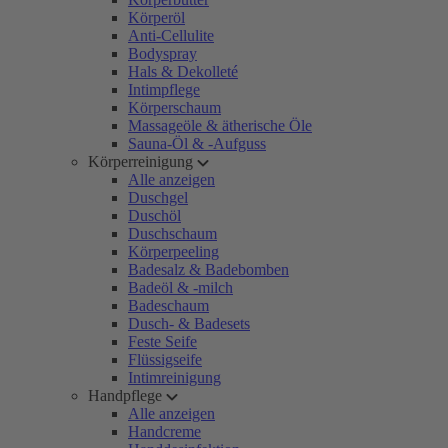
Körperöl
Anti-Cellulite
Bodyspray
Hals & Dekolleté
Intimpflege
Körperschaum
Massageöle & ätherische Öle
Sauna-Öl & -Aufguss
Körperreinigung
Alle anzeigen
Duschgel
Duschöl
Duschschaum
Körperpeeling
Badesalz & Badebomben
Badeöl & -milch
Badeschaum
Dusch- & Badesets
Feste Seife
Flüssigseife
Intimreinigung
Handpflege
Alle anzeigen
Handcreme