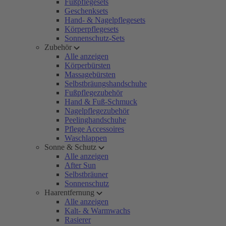
Fußpflegesets
Geschenksets
Hand- & Nagelpflegesets
Körperpflegesets
Sonnenschutz-Sets
Zubehör
Alle anzeigen
Körperbürsten
Massagebürsten
Selbstbräungshandschuhe
Fußpflegezubehör
Hand & Fuß-Schmuck
Nagelpflegezubehör
Peelinghandschuhe
Pflege Accessoires
Waschlappen
Sonne & Schutz
Alle anzeigen
After Sun
Selbstbräuner
Sonnenschutz
Haarentfernung
Alle anzeigen
Kalt- & Warmwachs
Rasierer