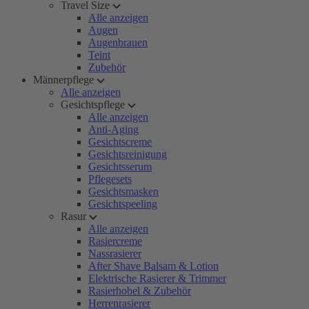
Travel Size
Alle anzeigen
Augen
Augenbrauen
Teint
Zubehör
Männerpflege
Alle anzeigen
Gesichtspflege
Alle anzeigen
Anti-Aging
Gesichtscreme
Gesichtsreinigung
Gesichtsserum
Pflegesets
Gesichtsmasken
Gesichtspeeling
Rasur
Alle anzeigen
Rasiercreme
Nassrasierer
After Shave Balsam & Lotion
Elektrische Rasierer & Trimmer
Rasierhobel & Zubehör
Herrenrasierer