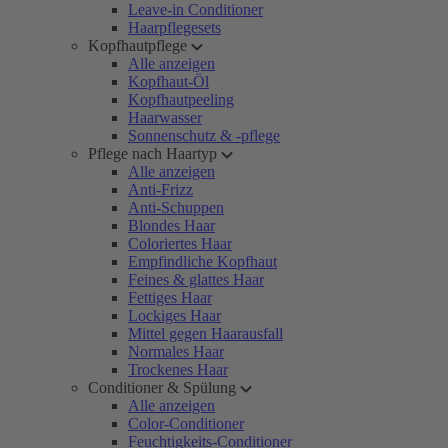
Leave-in Conditioner
Haarpflegesets
Kopfhautpflege
Alle anzeigen
Kopfhaut-Öl
Kopfhautpeeling
Haarwasser
Sonnenschutz & -pflege
Pflege nach Haartyp
Alle anzeigen
Anti-Frizz
Anti-Schuppen
Blondes Haar
Coloriertes Haar
Empfindliche Kopfhaut
Feines & glattes Haar
Fettiges Haar
Lockiges Haar
Mittel gegen Haarausfall
Normales Haar
Trockenes Haar
Conditioner & Spülung
Alle anzeigen
Color-Conditioner
Feuchtigkeits-Conditioner