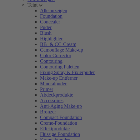
Teint
Alle anzeigen
Foundation
Concealer
Puder
Blush
Highlighter
BB- & CC-Cream
Camouflage Make-up
Color Corrector
Contouring
Contouring Paletten
Fixing Spray & Fixierpuder
Make-up Entferner
Mineralpuder
Primer
Abdeckprodukte
Accessoires
Anti-Aging Make-up
Bronzer
Compact-Foundation
Creme-Foundation
Effektprodukte
Flüssige Foundation
Kompaktpuder