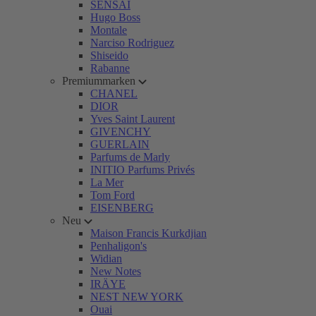
SENSAI
Hugo Boss
Montale
Narciso Rodriguez
Shiseido
Rabanne
Premiummarken
CHANEL
DIOR
Yves Saint Laurent
GIVENCHY
GUERLAIN
Parfums de Marly
INITIO Parfums Privés
La Mer
Tom Ford
EISENBERG
Neu
Maison Francis Kurkdjian
Penhaligon's
Widian
New Notes
IRÄYE
NEST NEW YORK
Ouai