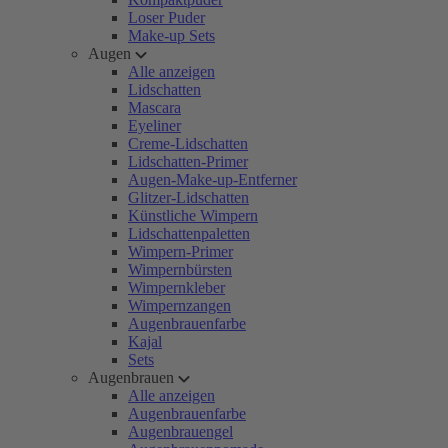
Loser Puder
Make-up Sets
Augen
Alle anzeigen
Lidschatten
Mascara
Eyeliner
Creme-Lidschatten
Lidschatten-Primer
Augen-Make-up-Entferner
Glitzer-Lidschatten
Künstliche Wimpern
Lidschattenpaletten
Wimpern-Primer
Wimpernbürsten
Wimpernkleber
Wimpernzangen
Augenbrauenfarbe
Kajal
Sets
Augenbrauen
Alle anzeigen
Augenbrauenfarbe
Augenbrauengel