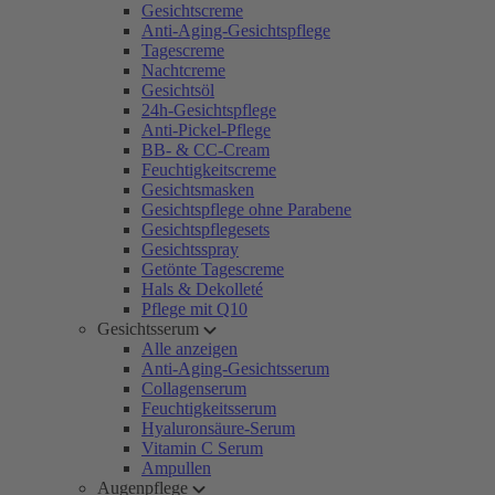
Gesichtscreme
Anti-Aging-Gesichtspflege
Tagescreme
Nachtcreme
Gesichtsöl
24h-Gesichtspflege
Anti-Pickel-Pflege
BB- & CC-Cream
Feuchtigkeitscreme
Gesichtsmasken
Gesichtspflege ohne Parabene
Gesichtspflegesets
Gesichtsspray
Getönte Tagescreme
Hals & Dekolleté
Pflege mit Q10
Gesichtsserum
Alle anzeigen
Anti-Aging-Gesichtsserum
Collagenserum
Feuchtigkeitsserum
Hyaluronsäure-Serum
Vitamin C Serum
Ampullen
Augenpflege