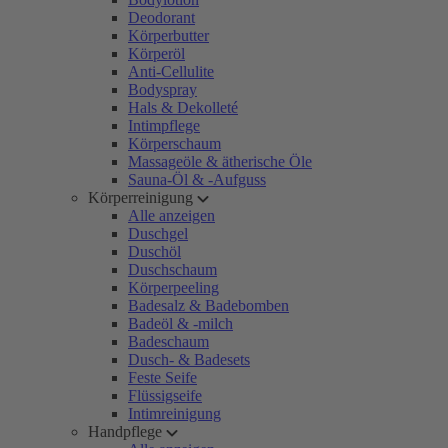
Deodorant
Körperbutter
Körperöl
Anti-Cellulite
Bodyspray
Hals & Dekolleté
Intimpflege
Körperschaum
Massageöle & ätherische Öle
Sauna-Öl & -Aufguss
Körperreinigung
Alle anzeigen
Duschgel
Duschöl
Duschschaum
Körperpeeling
Badesalz & Badebomben
Badeöl & -milch
Badeschaum
Dusch- & Badesets
Feste Seife
Flüssigseife
Intimreinigung
Handpflege