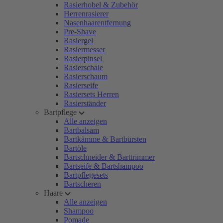
Rasierhobel & Zubehör
Herrenrasierer
Nasenhaarentfernung
Pre-Shave
Rasiergel
Rasiermesser
Rasierpinsel
Rasierschale
Rasierschaum
Rasierseife
Rasiersets Herren
Rasierständer
Bartpflege
Alle anzeigen
Bartbalsam
Bartkämme & Bartbürsten
Bartöle
Bartschneider & Barttrimmer
Bartseife & Bartshampoo
Bartpflegesets
Bartscheren
Haare
Alle anzeigen
Shampoo
Pomade