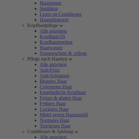
Haarserum
Sprühkur
Leave-in Conditioner
Haarpflegesets
Kopfhautpflege
Alle anzeigen
Kopfhaut-Öl
Kopfhautpeeling
Haarwasser
Sonnenschutz & -pflege
Pflege nach Haartyp
Alle anzeigen
Anti-Frizz
Anti-Schuppen
Blondes Haar
Coloriertes Haar
Empfindliche Kopfhaut
Feines & glattes Haar
Fettiges Haar
Lockiges Haar
Mittel gegen Haarausfall
Normales Haar
Trockenes Haar
Conditioner & Spülung
Alle anzeigen