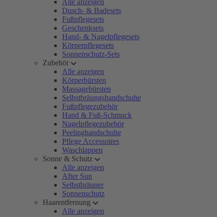
Alle anzeigen
Dusch- & Badesets
Fußpflegesets
Geschenksets
Hand- & Nagelpflegesets
Körperpflegesets
Sonnenschutz-Sets
Zubehör
Alle anzeigen
Körperbürsten
Massagebürsten
Selbstbräungshandschuhe
Fußpflegezubehör
Hand & Fuß-Schmuck
Nagelpflegezubehör
Peelinghandschuhe
Pflege Accessoires
Waschlappen
Sonne & Schutz
Alle anzeigen
After Sun
Selbstbräuner
Sonnenschutz
Haarentfernung
Alle anzeigen