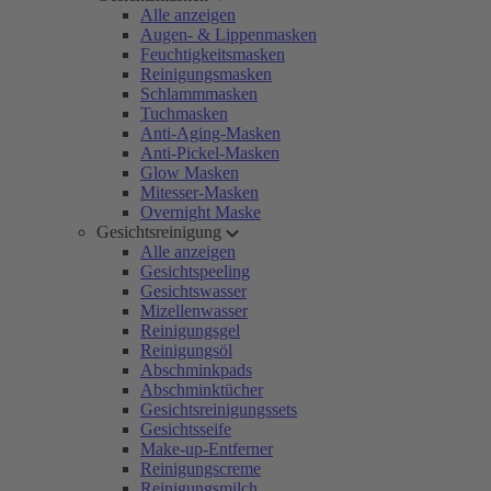
Alle anzeigen
Augen- & Lippenmasken
Feuchtigkeitsmasken
Reinigungsmasken
Schlammmasken
Tuchmasken
Anti-Aging-Masken
Anti-Pickel-Masken
Glow Masken
Mitesser-Masken
Overnight Maske
Gesichtsreinigung
Alle anzeigen
Gesichtspeeling
Gesichtswasser
Mizellenwasser
Reinigungsgel
Reinigungsöl
Abschminkpads
Abschminktücher
Gesichtsreinigungssets
Gesichtsseife
Make-up-Entferner
Reinigungscreme
Reinigungsmilch