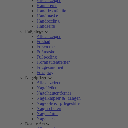
Alle anzeigen
Handcreme
Handdesinfektion
Handmaske
Handpeeling
Handseife
Fußpflege
Alle anzeigen
Fußbad
Fußcreme
Fußmaske
Fußpeeling
Hornhautentferner
Fußgesundheit
Fußspray
Nagelpflege
Alle anzeigen
Nagelfeilen
Nagelhautentferner
Nagelknipser & -zangen
Nagelöle & -pflegestifte
Nagelscheren
Nagelhärter
Nagellack
Beauty Set