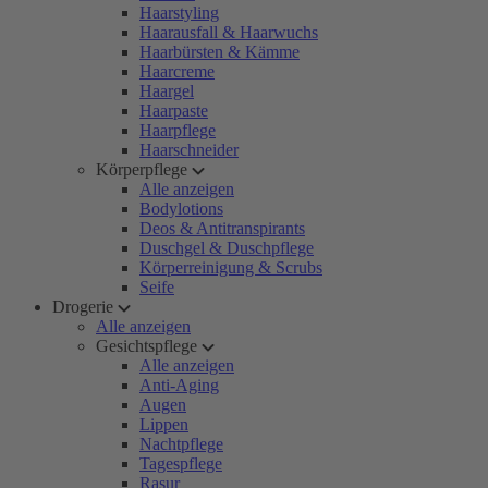
Haarstyling
Haarausfall & Haarwuchs
Haarbürsten & Kämme
Haarcreme
Haargel
Haarpaste
Haarpflege
Haarschneider
Körperpflege
Alle anzeigen
Bodylotions
Deos & Antitranspirants
Duschgel & Duschpflege
Körperreinigung & Scrubs
Seife
Drogerie
Alle anzeigen
Gesichtspflege
Alle anzeigen
Anti-Aging
Augen
Lippen
Nachtpflege
Tagespflege
Rasur