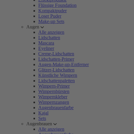
Flüssige Foundation
Kompaktpuder
Loser Puder
Make-up Sets
Augen
Alle anzeigen
Lidschatten
Mascara
Eyeliner
Creme-Lidschatten
Lidschatten-Primer
Augen-Make-up-Entferner
Glitzer-Lidschatten
Künstliche Wimpern
Lidschattenpaletten
Wimpern-Primer
Wimpernbürsten
Wimpernkleber
Wimpernzangen
Augenbrauenfarbe
Kajal
Sets
Augenbrauen
Alle anzeigen