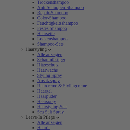
Trockenshampoo
Anti-Schuppen-Shampoo
Repair-Shampoo
Color-Shampoo
Feuchtigkeitsshampoo
Festes Shampoo
Haarseife
Lockenshampoo
Shampoo-Sets
Haarstyling
Alle anzeigen
Schaumfestiger
Hitzeschutz
Haarwachs
Styling Spray
Ansatzspray
Haarcreme & Stylingcreme
Haargel
Haarpuder
Haarspray
Haarstyling-Sets
Sea Salt Spray
Leave-In Pflege
Alle anzeigen
Haaröl