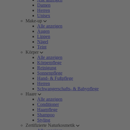
Damen
Herren
Unisex
Make-up
Alle anzeigen
Augen
Lippen
Nägel
Teint
Körper
Alle anzeigen
Körperpflege
Reinigung
Sonnenpflege
Hand- & Fußpflege
Herren
Schwangerschafts- & Babypflege
Haare
Alle anzeigen
Conditioner
Haarpflege
Shampoo
Styling
Zertifizierte Naturkosmetik