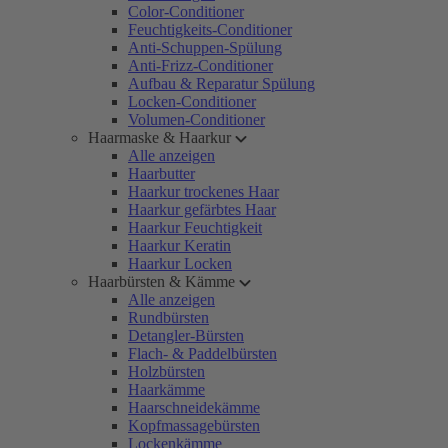
Color-Conditioner
Feuchtigkeits-Conditioner
Anti-Schuppen-Spülung
Anti-Frizz-Conditioner
Aufbau & Reparatur Spülung
Locken-Conditioner
Volumen-Conditioner
Haarmaske & Haarkur
Alle anzeigen
Haarbutter
Haarkur trockenes Haar
Haarkur gefärbtes Haar
Haarkur Feuchtigkeit
Haarkur Keratin
Haarkur Locken
Haarbürsten & Kämme
Alle anzeigen
Rundbürsten
Detangler-Bürsten
Flach- & Paddelbürsten
Holzbürsten
Haarkämme
Haarschneidekämme
Kopfmassagebürsten
Lockenkämme