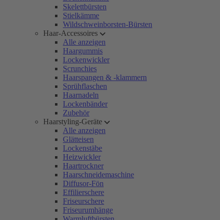
Skelettbürsten
Stielkämme
Wildschweinborsten-Bürsten
Haar-Accessoires
Alle anzeigen
Haargummis
Lockenwickler
Scrunchies
Haarspangen & -klammern
Sprühflaschen
Haarnadeln
Lockenbänder
Zubehör
Haarstyling-Geräte
Alle anzeigen
Glätteisen
Lockenstäbe
Heizwickler
Haartrockner
Haarschneidemaschine
Diffusor-Fön
Effilierschere
Friseurschere
Friseurumhänge
Warmluftbürsten