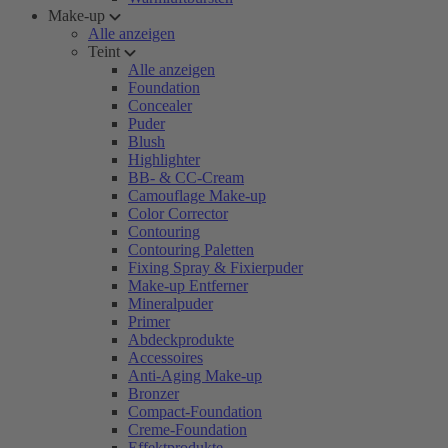
Make-up
Alle anzeigen
Teint
Alle anzeigen
Foundation
Concealer
Puder
Blush
Highlighter
BB- & CC-Cream
Camouflage Make-up
Color Corrector
Contouring
Contouring Paletten
Fixing Spray & Fixierpuder
Make-up Entferner
Mineralpuder
Primer
Abdeckprodukte
Accessoires
Anti-Aging Make-up
Bronzer
Compact-Foundation
Creme-Foundation
Effektprodukte