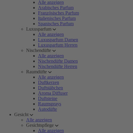
Alle anzeigen
Arabisches Parfum
Französisches Parfum
Italienisches Parfum
Spanisches Parfum
Luxusparfum
Alle anzeigen
Luxusparfum Damen
Luxusparfum Herren
Nischendüfte
Alle anzeigen
Nischendüfte Damen
Nischendüfte Herren
Raumdüfte
Alle anzeigen
Duftkerzen
Duftstäbchen
Aroma Diffuser
Duftsteine
Raumsprays
Autodüfte
Gesicht
Alle anzeigen
Gesichtspflege
Alle anzeigen