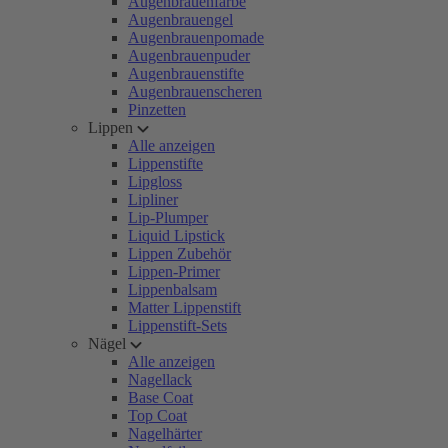
Augenbrauenfarbe
Augenbrauengel
Augenbrauenpomade
Augenbrauenpuder
Augenbrauenstifte
Augenbrauenscheren
Pinzetten
Lippen
Alle anzeigen
Lippenstifte
Lipgloss
Lipliner
Lip-Plumper
Liquid Lipstick
Lippen Zubehör
Lippen-Primer
Lippenbalsam
Matter Lippenstift
Lippenstift-Sets
Nägel
Alle anzeigen
Nagellack
Base Coat
Top Coat
Nagelhärter