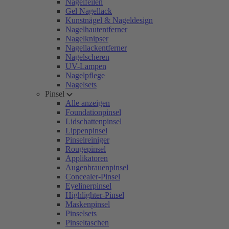
Nagelfeilen
Gel Nagellack
Kunstnägel & Nageldesign
Nagelhautentferner
Nagelknipser
Nagellackentferner
Nagelscheren
UV-Lampen
Nagelpflege
Nagelsets
Pinsel
Alle anzeigen
Foundationpinsel
Lidschattenpinsel
Lippenpinsel
Pinselreiniger
Rougepinsel
Applikatoren
Augenbrauenpinsel
Concealer-Pinsel
Eyelinerpinsel
Highlighter-Pinsel
Maskenpinsel
Pinselsets
Pinseltaschen