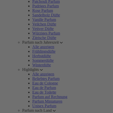
Patchouli Parfum
Pudriges Parfum
Rose Parfum
Sandelholz Düfte
Vanille Parfum
Veilchen Düfte
Vetiver Düfte
Würziges Parfum
Zitrische Düfte
Parfum nach Jahreszeit
Alle anzeigen
Frühlingsdüfte
Herbstdüfte
Sommerdüfte
Winterdüfte
Highlights
Alle anzeigen
Beliebtes Parfum
Eau de Cologne
Eau de Parfum
Eau de Toilette
Parfum auf Rechnung
Parfum Miniaturen
Unisex Parfum
Parfum nach Land