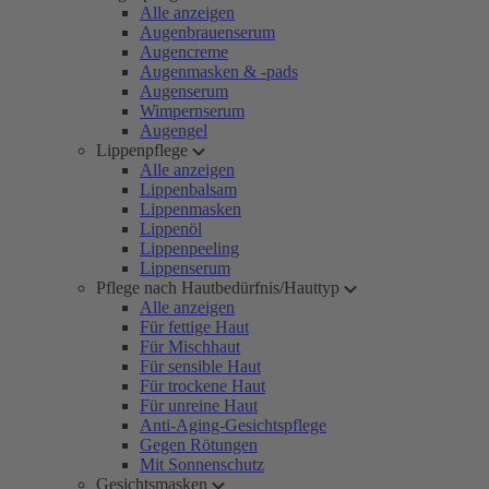
Alle anzeigen
Augenbrauenserum
Augencreme
Augenmasken & -pads
Augenserum
Wimpernserum
Augengel
Lippenpflege
Alle anzeigen
Lippenbalsam
Lippenmasken
Lippenöl
Lippenpeeling
Lippenserum
Pflege nach Hautbedürfnis/Hauttyp
Alle anzeigen
Für fettige Haut
Für Mischhaut
Für sensible Haut
Für trockene Haut
Für unreine Haut
Anti-Aging-Gesichtspflege
Gegen Rötungen
Mit Sonnenschutz
Gesichtsmasken