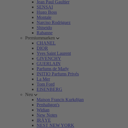
Jean Paul Gaultier
SENSAI
Hugo Boss
Montale
Narciso Rodriguez
Shiseido
Rabanne
Premiummarken
CHANEL
DIOR
Yves Saint Laurent
GIVENCHY
GUERLAIN
Parfums de Marly
INITIO Parfums Privés
La Mer
Tom Ford
EISENBERG
Neu
Maison Francis Kurkdjian
Penhaligon's
Widian
New Notes
IRÄYE
NEST NEW YORK