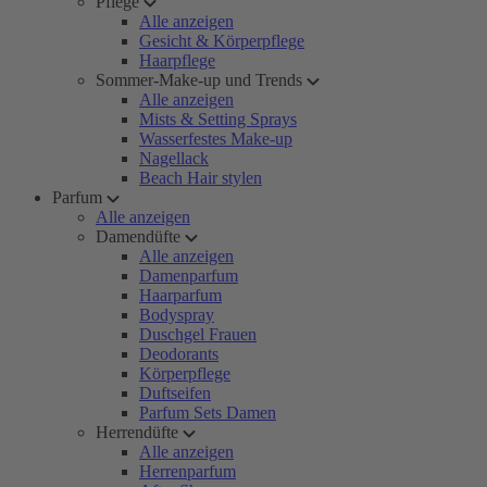
Pflege
Alle anzeigen
Gesicht & Körperpflege
Haarpflege
Sommer-Make-up und Trends
Alle anzeigen
Mists & Setting Sprays
Wasserfestes Make-up
Nagellack
Beach Hair stylen
Parfum
Alle anzeigen
Damendüfte
Alle anzeigen
Damenparfum
Haarparfum
Bodyspray
Duschgel Frauen
Deodorants
Körperpflege
Duftseifen
Parfum Sets Damen
Herrendüfte
Alle anzeigen
Herrenparfum