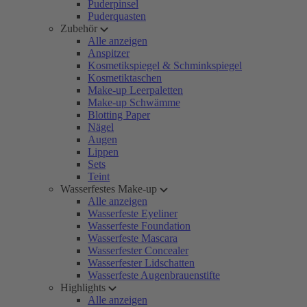
Puderpinsel
Puderquasten
Zubehör
Alle anzeigen
Anspitzer
Kosmetikspiegel & Schminkspiegel
Kosmetiktaschen
Make-up Leerpaletten
Make-up Schwämme
Blotting Paper
Nägel
Augen
Lippen
Sets
Teint
Wasserfestes Make-up
Alle anzeigen
Wasserfeste Eyeliner
Wasserfeste Foundation
Wasserfeste Mascara
Wasserfester Concealer
Wasserfester Lidschatten
Wasserfeste Augenbrauenstifte
Highlights
Alle anzeigen