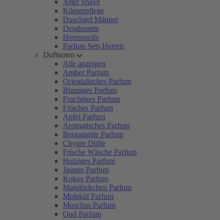
After Shave
Körperpflege
Duschgel Männer
Deodorants
Herrenseife
Parfum Sets Herren
Duftnoten
Alle anzeigen
Amber Parfum
Orientalisches Parfum
Blumiges Parfum
Fruchtiges Parfum
Frisches Parfum
Apfel Parfum
Aromatisches Parfum
Bergamotte Parfum
Chypre Düfte
Frische Wäsche Parfum
Holziges Parfum
Jasmin Parfum
Kokos Parfum
Maiglöckchen Parfum
Molekül Parfum
Moschus Parfum
Oud Parfum