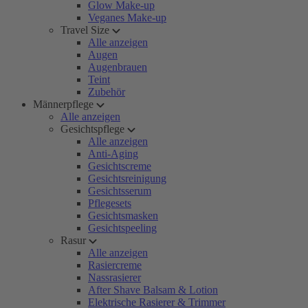
Glow Make-up
Veganes Make-up
Travel Size
Alle anzeigen
Augen
Augenbrauen
Teint
Zubehör
Männerpflege
Alle anzeigen
Gesichtspflege
Alle anzeigen
Anti-Aging
Gesichtscreme
Gesichtsreinigung
Gesichtsserum
Pflegesets
Gesichtsmasken
Gesichtspeeling
Rasur
Alle anzeigen
Rasiercreme
Nassrasierer
After Shave Balsam & Lotion
Elektrische Rasierer & Trimmer