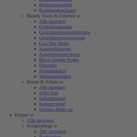
Reinigungspuder
Reinigungsschaum
Beauty Tools & Zubehör
Alle anzeigen
Gesichtsmassage
Gesichtsreinigungsbürsten
Gesichtsreinigungstools
Gua Sha Steine
Kosmetikspiegel
Augenbrauenscheren
Micro Needle Roller
Pinzetten
Schlafmasken
Wimpernbürsten
Sonne & Schutz
Alle anzeigen
After Sun
Selbstbräuner
Sonnencreme
Sonnen-Make-up
Körper
Alle anzeigen
Körperpflege
Alle anzeigen
Bodylotion