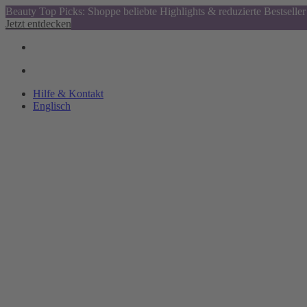
Beauty Top Picks: Shoppe beliebte Highlights & reduzierte Bestseller
Jetzt entdecken
Hilfe & Kontakt
Englisch