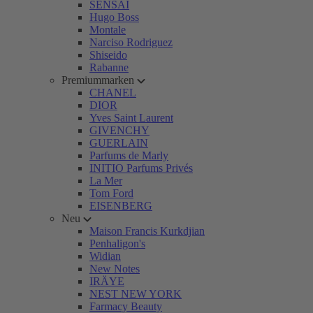
SENSAI
Hugo Boss
Montale
Narciso Rodriguez
Shiseido
Rabanne
Premiummarken
CHANEL
DIOR
Yves Saint Laurent
GIVENCHY
GUERLAIN
Parfums de Marly
INITIO Parfums Privés
La Mer
Tom Ford
EISENBERG
Neu
Maison Francis Kurkdjian
Penhaligon's
Widian
New Notes
IRÄYE
NEST NEW YORK
Farmacy Beauty