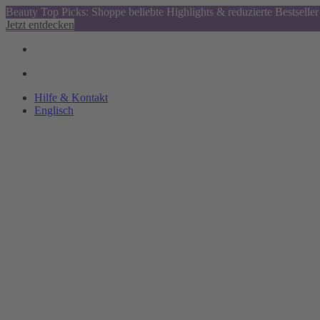
Beauty Top Picks: Shoppe beliebte Highlights & reduzierte Bestseller
Jetzt entdecken
Hilfe & Kontakt
Englisch