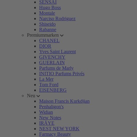
SENSAI
Hugo Boss
Montale
Narciso Rodriguez
Shiseido
Rabanne
Premiummarken
CHANEL
DIOR
Yves Saint Laurent
GIVENCHY
GUERLAIN
Parfums de Marly
INITIO Parfums Privés
La Mer
Tom Ford
EISENBERG
Neu
Maison Francis Kurkdjian
Penhaligon's
Widian
New Notes
IRÄYE
NEST NEW YORK
Farmacy Beauty