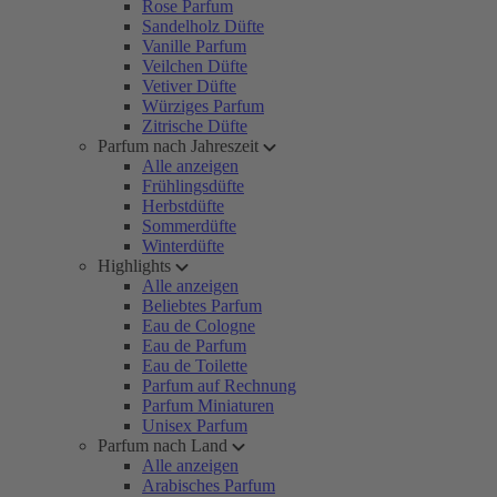
Rose Parfum
Sandelholz Düfte
Vanille Parfum
Veilchen Düfte
Vetiver Düfte
Würziges Parfum
Zitrische Düfte
Parfum nach Jahreszeit
Alle anzeigen
Frühlingsdüfte
Herbstdüfte
Sommerdüfte
Winterdüfte
Highlights
Alle anzeigen
Beliebtes Parfum
Eau de Cologne
Eau de Parfum
Eau de Toilette
Parfum auf Rechnung
Parfum Miniaturen
Unisex Parfum
Parfum nach Land
Alle anzeigen
Arabisches Parfum