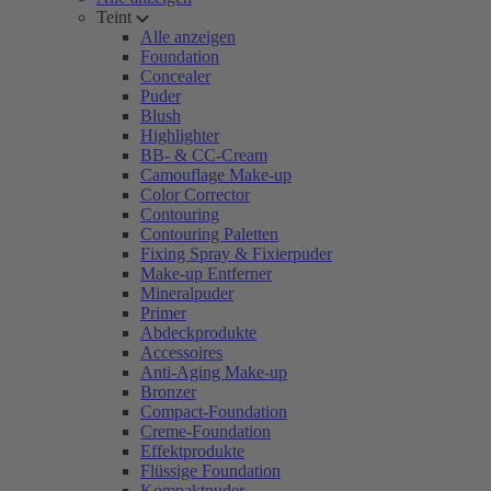
Teint
Alle anzeigen
Foundation
Concealer
Puder
Blush
Highlighter
BB- & CC-Cream
Camouflage Make-up
Color Corrector
Contouring
Contouring Paletten
Fixing Spray & Fixierpuder
Make-up Entferner
Mineralpuder
Primer
Abdeckprodukte
Accessoires
Anti-Aging Make-up
Bronzer
Compact-Foundation
Creme-Foundation
Effektprodukte
Flüssige Foundation
Kompaktpuder