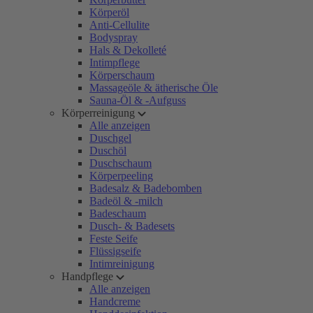
Körperöl
Anti-Cellulite
Bodyspray
Hals & Dekolleté
Intimpflege
Körperschaum
Massageöle & ätherische Öle
Sauna-Öl & -Aufguss
Körperreinigung
Alle anzeigen
Duschgel
Duschöl
Duschschaum
Körperpeeling
Badesalz & Badebomben
Badeöl & -milch
Badeschaum
Dusch- & Badesets
Feste Seife
Flüssigseife
Intimreinigung
Handpflege
Alle anzeigen
Handcreme