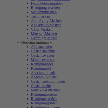
Feuchtigkeitsmasken
Reinigungsmasken
Schlammmasken
Tuchmasken
Anti-Aging-Masken
Anti-Pickel-Masken
Glow Masken
Mitesser-Masken
Overnight Maske
Gesichtsreinigung
Alle anzeigen
Gesichtspeeling
Gesichtswasser
Mizellenwasser
Reinigungsgel
Reinigungsöl
Abschminkpads
Abschminktücher
Gesichtsreinigungssets
Gesichtsseife
Make-up-Entferner
Reinigungscreme
Reinigungsmilch
Reinigungspuder
Reinigungsschaum