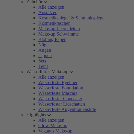
Zubehör
Alle anzeigen
Anspitzer
Kosmetikspiegel & Schminkspiegel
Kosmetiktaschen
Make-up Leerpaletten
Make-up Schwämme
Blotting Paper
Nägel
Augen
Lippen
Sets
Teint
Wasserfestes Make-up
Alle anzeigen
Wasserfeste Eyeliner
Wasserfeste Foundation
Wasserfeste Mascara
Wasserfester Concealer
Wasserfester Lidschatten
Wasserfeste Augenbrauenstifte
Highlights
Alle anzeigen
Glow Make-up
Veganes Make-up