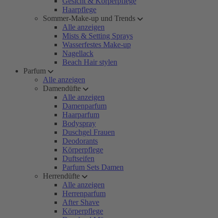
Gesicht & Körperpflege
Haarpflege
Sommer-Make-up und Trends
Alle anzeigen
Mists & Setting Sprays
Wasserfestes Make-up
Nagellack
Beach Hair stylen
Parfum
Alle anzeigen
Damendüfte
Alle anzeigen
Damenparfum
Haarparfum
Bodyspray
Duschgel Frauen
Deodorants
Körperpflege
Duftseifen
Parfum Sets Damen
Herrendüfte
Alle anzeigen
Herrenparfum
After Shave
Körperpflege