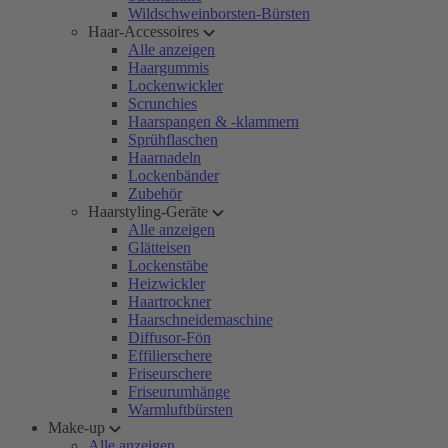
Wildschweinborsten-Bürsten
Haar-Accessoires
Alle anzeigen
Haargummis
Lockenwickler
Scrunchies
Haarspangen & -klammern
Sprühflaschen
Haarnadeln
Lockenbänder
Zubehör
Haarstyling-Geräte
Alle anzeigen
Glätteisen
Lockenstäbe
Heizwickler
Haartrockner
Haarschneidemaschine
Diffusor-Fön
Effilierschere
Friseurschere
Friseurumhänge
Warmluftbürsten
Make-up
Alle anzeigen