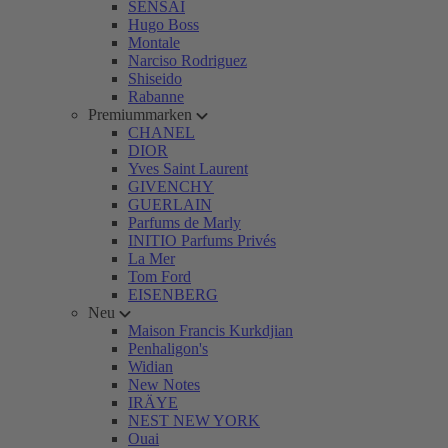
SENSAI
Hugo Boss
Montale
Narciso Rodriguez
Shiseido
Rabanne
Premiummarken
CHANEL
DIOR
Yves Saint Laurent
GIVENCHY
GUERLAIN
Parfums de Marly
INITIO Parfums Privés
La Mer
Tom Ford
EISENBERG
Neu
Maison Francis Kurkdjian
Penhaligon's
Widian
New Notes
IRÄYE
NEST NEW YORK
Ouai