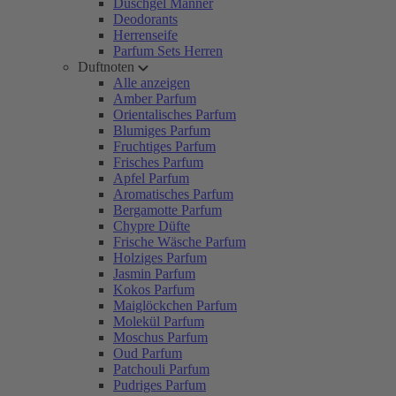
Duschgel Männer
Deodorants
Herrenseife
Parfum Sets Herren
Duftnoten
Alle anzeigen
Amber Parfum
Orientalisches Parfum
Blumiges Parfum
Fruchtiges Parfum
Frisches Parfum
Apfel Parfum
Aromatisches Parfum
Bergamotte Parfum
Chypre Düfte
Frische Wäsche Parfum
Holziges Parfum
Jasmin Parfum
Kokos Parfum
Maiglöckchen Parfum
Molekül Parfum
Moschus Parfum
Oud Parfum
Patchouli Parfum
Pudriges Parfum