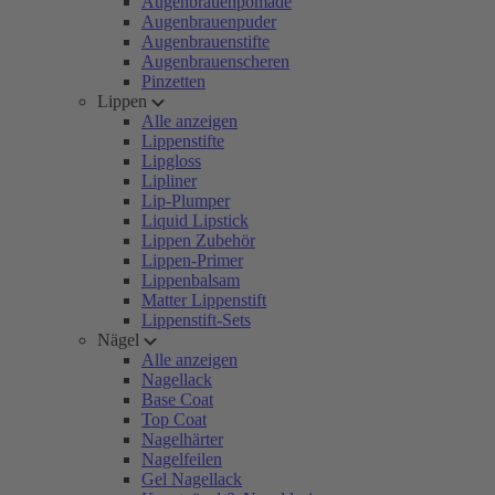
Augenbrauenpomade
Augenbrauenpuder
Augenbrauenstifte
Augenbrauenscheren
Pinzetten
Lippen
Alle anzeigen
Lippenstifte
Lipgloss
Lipliner
Lip-Plumper
Liquid Lipstick
Lippen Zubehör
Lippen-Primer
Lippenbalsam
Matter Lippenstift
Lippenstift-Sets
Nägel
Alle anzeigen
Nagellack
Base Coat
Top Coat
Nagelhärter
Nagelfeilen
Gel Nagellack