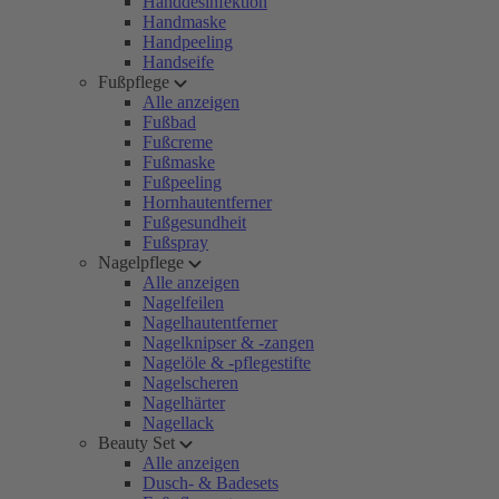
Handdesinfektion
Handmaske
Handpeeling
Handseife
Fußpflege
Alle anzeigen
Fußbad
Fußcreme
Fußmaske
Fußpeeling
Hornhautentferner
Fußgesundheit
Fußspray
Nagelpflege
Alle anzeigen
Nagelfeilen
Nagelhautentferner
Nagelknipser & -zangen
Nagelöle & -pflegestifte
Nagelscheren
Nagelhärter
Nagellack
Beauty Set
Alle anzeigen
Dusch- & Badesets