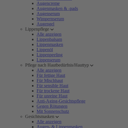
Augencreme
Augenmasken & -pads
Augenserum
Wimpernserum
Augengel
Lippenpflege
Alle anzeigen
Lippenbalsam
Lippenmasken
Lippenöl
Lippenpeeling
Lippenserum
Pflege nach Hautbedürfnis/Hauttyp
Alle anzeigen
Für fettige Haut
Für Mischhaut
Für sensible Haut
Für trockene Haut
Für unreine Haut
Anti-Aging-Gesichtspflege
Gegen Rötungen
Mit Sonnenschutz
Gesichtsmasken
Alle anzeigen
Augen- & Lippenmasken