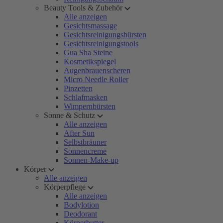
Beauty Tools & Zubehör
Alle anzeigen
Gesichtsmassage
Gesichtsreinigungsbürsten
Gesichtsreinigungstools
Gua Sha Steine
Kosmetikspiegel
Augenbrauenscheren
Micro Needle Roller
Pinzetten
Schlafmasken
Wimpernbürsten
Sonne & Schutz
Alle anzeigen
After Sun
Selbstbräuner
Sonnencreme
Sonnen-Make-up
Körper
Alle anzeigen
Körperpflege
Alle anzeigen
Bodylotion
Deodorant
Körperbutter