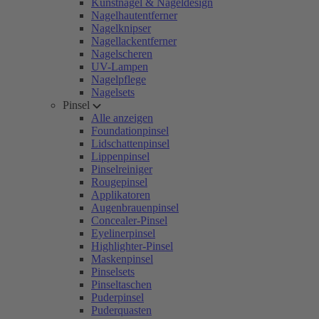
Kunstnägel & Nageldesign
Nagelhautentferner
Nagelknipser
Nagellackentferner
Nagelscheren
UV-Lampen
Nagelpflege
Nagelsets
Pinsel
Alle anzeigen
Foundationpinsel
Lidschattenpinsel
Lippenpinsel
Pinselreiniger
Rougepinsel
Applikatoren
Augenbrauenpinsel
Concealer-Pinsel
Eyelinerpinsel
Highlighter-Pinsel
Maskenpinsel
Pinselsets
Pinseltaschen
Puderpinsel
Puderquasten