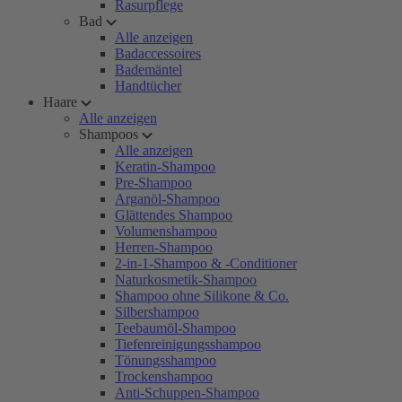
Rasurpflege
Bad
Alle anzeigen
Badaccessoires
Bademäntel
Handtücher
Haare
Alle anzeigen
Shampoos
Alle anzeigen
Keratin-Shampoo
Pre-Shampoo
Arganöl-Shampoo
Glättendes Shampoo
Volumenshampoo
Herren-Shampoo
2-in-1-Shampoo & -Conditioner
Naturkosmetik-Shampoo
Shampoo ohne Silikone & Co.
Silbershampoo
Teebaumöl-Shampoo
Tiefenreinigungsshampoo
Tönungsshampoo
Trockenshampoo
Anti-Schuppen-Shampoo