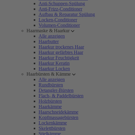
Anti-Schuppen-Spülung
Anti-Frizz-Conditioner
Aufbau & Reparatur Spülung
Locken-Conditioner
Volumen-Conditioner
Haarmaske & Haarkur
Alle anzeigen
Haarbutter
Haarkur trockenes Haar
Haarkur gefärbtes Haar
Haarkur Feuchtigkeit
Haarkur Keratin
Haarkur Locken
Haarbürsten & Kämme
Alle anzeigen
Rundbürsten
Detangler-Bürsten
Flach- & Paddelbürsten
Holzbürsten
Haarkämme
Haarschneidekämme
Kopfmassagebürsten
Lockenkämme
Skelettbürsten
Stielkämme