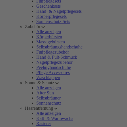
Fußpflegesets
Geschenksets
Hand- & Nagelpflegesets
Körperpflegesets
Sonnenschutz-Sets
Zubehör
Alle anzeigen
Körperbürsten
Massagebürsten
Selbstbräungshandschuhe
Fußpflegezubehör
Hand & Fuß-Schmuck
Nagelpflegezubehör
Peelinghandschuhe
Pflege Accessoires
Waschlappen
Sonne & Schutz
Alle anzeigen
After Sun
Selbstbräuner
Sonnenschutz
Haarentfernung
Alle anzeigen
Kalt- & Warmwachs
Rasierer