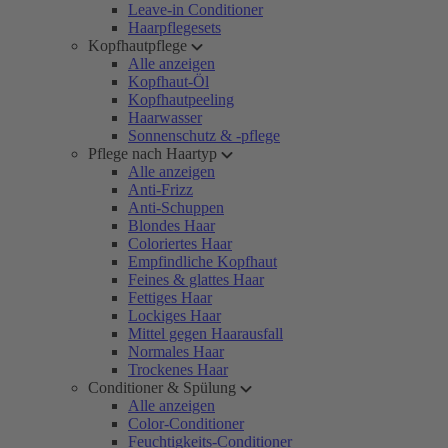
Leave-in Conditioner
Haarpflegesets
Kopfhautpflege
Alle anzeigen
Kopfhaut-Öl
Kopfhautpeeling
Haarwasser
Sonnenschutz & -pflege
Pflege nach Haartyp
Alle anzeigen
Anti-Frizz
Anti-Schuppen
Blondes Haar
Coloriertes Haar
Empfindliche Kopfhaut
Feines & glattes Haar
Fettiges Haar
Lockiges Haar
Mittel gegen Haarausfall
Normales Haar
Trockenes Haar
Conditioner & Spülung
Alle anzeigen
Color-Conditioner
Feuchtigkeits-Conditioner