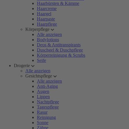
Haarbürsten & Kämme
Haarcreme
Haargel
Haarpaste
Haarpflege
Körperpflege
Alle anzeigen
Bodylotions
Deos & Antitranspirants
Duschgel & Duschpflege
Körperreinigung & Scrubs
Seife
Drogerie
Alle anzeigen
Gesichtspflege
Alle anzeigen
Anti-Aging
Augen
Lippen
Nachtpflege
Tagespflege
Rasur
Reinigung
Sonne
Zähne