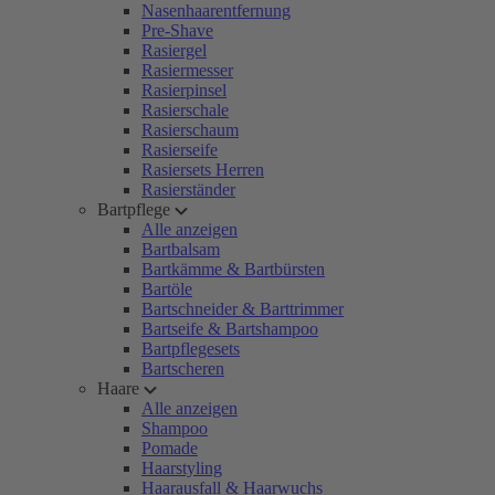
Nasenhaarentfernung
Pre-Shave
Rasiergel
Rasiermesser
Rasierpinsel
Rasierschale
Rasierschaum
Rasierseife
Rasiersets Herren
Rasierständer
Bartpflege
Alle anzeigen
Bartbalsam
Bartkämme & Bartbürsten
Bartöle
Bartschneider & Barttrimmer
Bartseife & Bartshampoo
Bartpflegesets
Bartscheren
Haare
Alle anzeigen
Shampoo
Pomade
Haarstyling
Haarausfall & Haarwuchs