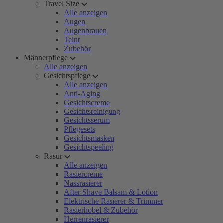
Travel Size
Alle anzeigen
Augen
Augenbrauen
Teint
Zubehör
Männerpflege
Alle anzeigen
Gesichtspflege
Alle anzeigen
Anti-Aging
Gesichtscreme
Gesichtsreinigung
Gesichtsserum
Pflegesets
Gesichtsmasken
Gesichtspeeling
Rasur
Alle anzeigen
Rasiercreme
Nassrasierer
After Shave Balsam & Lotion
Elektrische Rasierer & Trimmer
Rasierhobel & Zubehör
Herrenrasierer