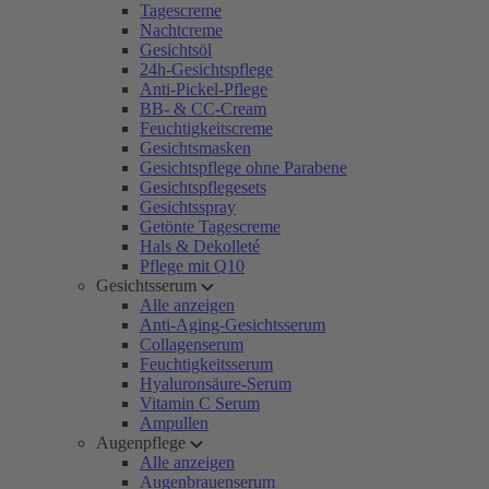
Tagescreme
Nachtcreme
Gesichtsöl
24h-Gesichtspflege
Anti-Pickel-Pflege
BB- & CC-Cream
Feuchtigkeitscreme
Gesichtsmasken
Gesichtspflege ohne Parabene
Gesichtspflegesets
Gesichtsspray
Getönte Tagescreme
Hals & Dekolleté
Pflege mit Q10
Gesichtsserum
Alle anzeigen
Anti-Aging-Gesichtsserum
Collagenserum
Feuchtigkeitsserum
Hyaluronsäure-Serum
Vitamin C Serum
Ampullen
Augenpflege
Alle anzeigen
Augenbrauenserum