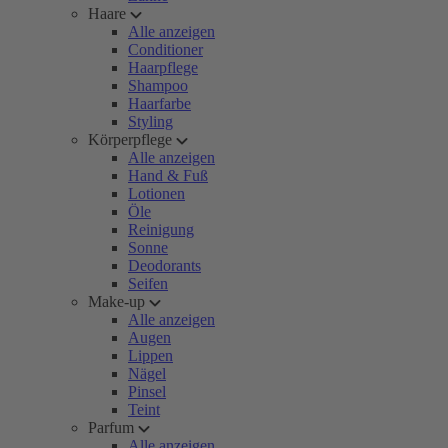
Haare
Alle anzeigen
Conditioner
Haarpflege
Shampoo
Haarfarbe
Styling
Körperpflege
Alle anzeigen
Hand & Fuß
Lotionen
Öle
Reinigung
Sonne
Deodorants
Seifen
Make-up
Alle anzeigen
Augen
Lippen
Nägel
Pinsel
Teint
Parfum
Alle anzeigen