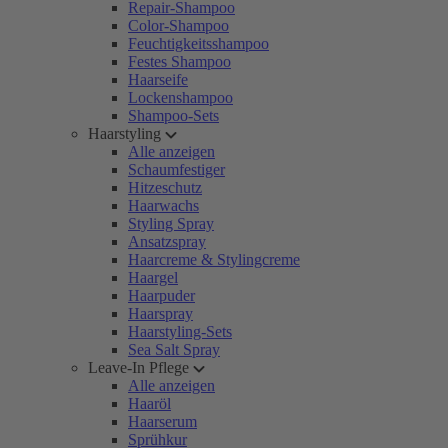
Repair-Shampoo
Color-Shampoo
Feuchtigkeitsshampoo
Festes Shampoo
Haarseife
Lockenshampoo
Shampoo-Sets
Haarstyling
Alle anzeigen
Schaumfestiger
Hitzeschutz
Haarwachs
Styling Spray
Ansatzspray
Haarcreme & Stylingcreme
Haargel
Haarpuder
Haarspray
Haarstyling-Sets
Sea Salt Spray
Leave-In Pflege
Alle anzeigen
Haaröl
Haarserum
Sprühkur