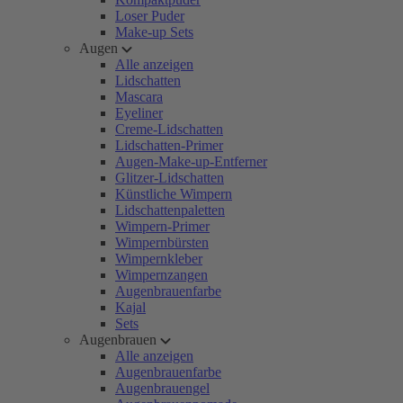
Loser Puder
Make-up Sets
Augen
Alle anzeigen
Lidschatten
Mascara
Eyeliner
Creme-Lidschatten
Lidschatten-Primer
Augen-Make-up-Entferner
Glitzer-Lidschatten
Künstliche Wimpern
Lidschattenpaletten
Wimpern-Primer
Wimpernbürsten
Wimpernkleber
Wimpernzangen
Augenbrauenfarbe
Kajal
Sets
Augenbrauen
Alle anzeigen
Augenbrauenfarbe
Augenbrauengel