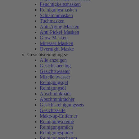
Feuchtigkeitsmasken
Reinigungsmasken
Schlammmasken
Tuchmasken
Anti-Aging-Masken
Anti-Pickel-Masken
Glow Masken
Mitesser-Masken
Overnight Maske
Gesichtsreinigung
Alle anzeigen
Gesichtspeeling
Gesichtswasser
Mizellenwasser
Reinigungsgel
Reinigungsöl
Abschminkpads
Abschminktücher
Gesichtsreinigungssets
Gesichtsseife
Make-up-Entferner
Reinigungscreme
Reinigungsmilch
Reinigungspuder
Reinigungsschaum