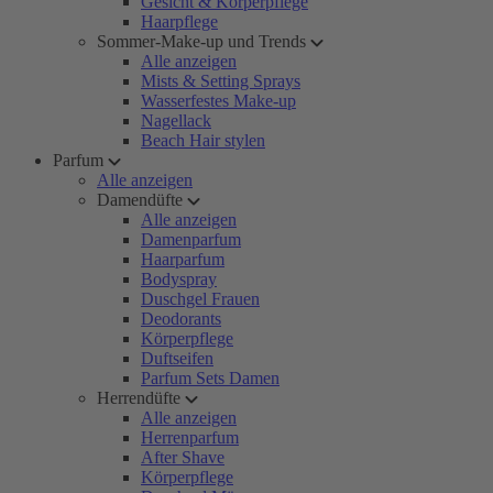
Gesicht & Körperpflege
Haarpflege
Sommer-Make-up und Trends
Alle anzeigen
Mists & Setting Sprays
Wasserfestes Make-up
Nagellack
Beach Hair stylen
Parfum
Alle anzeigen
Damendüfte
Alle anzeigen
Damenparfum
Haarparfum
Bodyspray
Duschgel Frauen
Deodorants
Körperpflege
Duftseifen
Parfum Sets Damen
Herrendüfte
Alle anzeigen
Herrenparfum
After Shave
Körperpflege