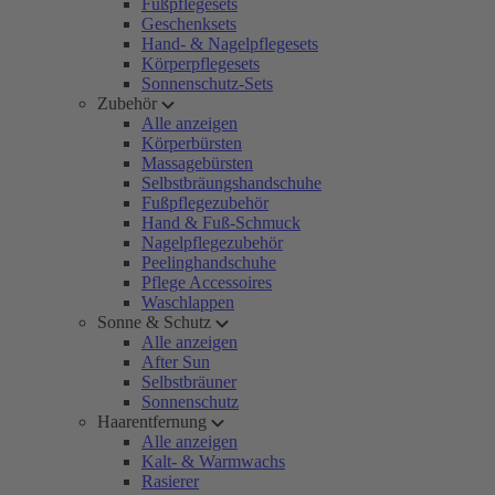
Fußpflegesets
Geschenksets
Hand- & Nagelpflegesets
Körperpflegesets
Sonnenschutz-Sets
Zubehör
Alle anzeigen
Körperbürsten
Massagebürsten
Selbstbräungshandschuhe
Fußpflegezubehör
Hand & Fuß-Schmuck
Nagelpflegezubehör
Peelinghandschuhe
Pflege Accessoires
Waschlappen
Sonne & Schutz
Alle anzeigen
After Sun
Selbstbräuner
Sonnenschutz
Haarentfernung
Alle anzeigen
Kalt- & Warmwachs
Rasierer