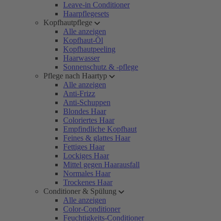
Leave-in Conditioner
Haarpflegesets
Kopfhautpflege
Alle anzeigen
Kopfhaut-Öl
Kopfhautpeeling
Haarwasser
Sonnenschutz & -pflege
Pflege nach Haartyp
Alle anzeigen
Anti-Frizz
Anti-Schuppen
Blondes Haar
Coloriertes Haar
Empfindliche Kopfhaut
Feines & glattes Haar
Fettiges Haar
Lockiges Haar
Mittel gegen Haarausfall
Normales Haar
Trockenes Haar
Conditioner & Spülung
Alle anzeigen
Color-Conditioner
Feuchtigkeits-Conditioner