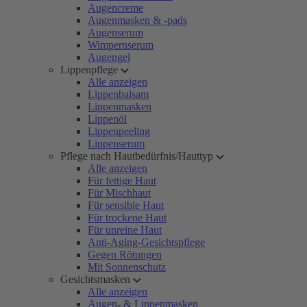
Augencreme
Augenmasken & -pads
Augenserum
Wimpernserum
Augengel
Lippenpflege
Alle anzeigen
Lippenbalsam
Lippenmasken
Lippenöl
Lippenpeeling
Lippenserum
Pflege nach Hautbedürfnis/Hauttyp
Alle anzeigen
Für fettige Haut
Für Mischhaut
Für sensible Haut
Für trockene Haut
Für unreine Haut
Anti-Aging-Gesichtspflege
Gegen Rötungen
Mit Sonnenschutz
Gesichtsmasken
Alle anzeigen
Augen- & Lippenmasken