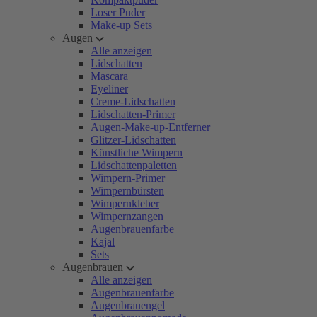
Loser Puder
Make-up Sets
Augen
Alle anzeigen
Lidschatten
Mascara
Eyeliner
Creme-Lidschatten
Lidschatten-Primer
Augen-Make-up-Entferner
Glitzer-Lidschatten
Künstliche Wimpern
Lidschattenpaletten
Wimpern-Primer
Wimpernbürsten
Wimpernkleber
Wimpernzangen
Augenbrauenfarbe
Kajal
Sets
Augenbrauen
Alle anzeigen
Augenbrauenfarbe
Augenbrauengel