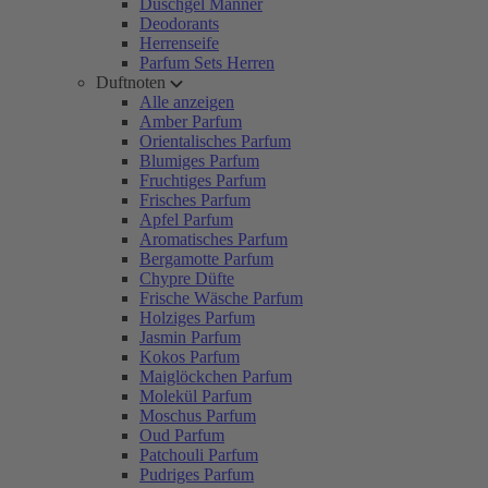
Duschgel Männer
Deodorants
Herrenseife
Parfum Sets Herren
Duftnoten
Alle anzeigen
Amber Parfum
Orientalisches Parfum
Blumiges Parfum
Fruchtiges Parfum
Frisches Parfum
Apfel Parfum
Aromatisches Parfum
Bergamotte Parfum
Chypre Düfte
Frische Wäsche Parfum
Holziges Parfum
Jasmin Parfum
Kokos Parfum
Maiglöckchen Parfum
Molekül Parfum
Moschus Parfum
Oud Parfum
Patchouli Parfum
Pudriges Parfum