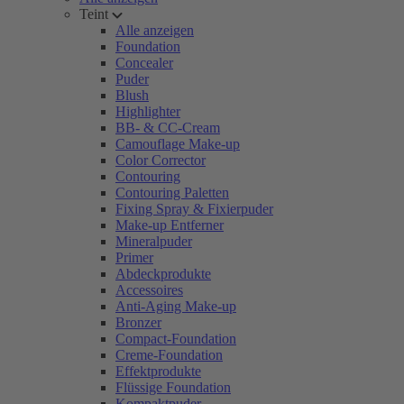
Teint
Alle anzeigen
Foundation
Concealer
Puder
Blush
Highlighter
BB- & CC-Cream
Camouflage Make-up
Color Corrector
Contouring
Contouring Paletten
Fixing Spray & Fixierpuder
Make-up Entferner
Mineralpuder
Primer
Abdeckprodukte
Accessoires
Anti-Aging Make-up
Bronzer
Compact-Foundation
Creme-Foundation
Effektprodukte
Flüssige Foundation
Kompaktpuder