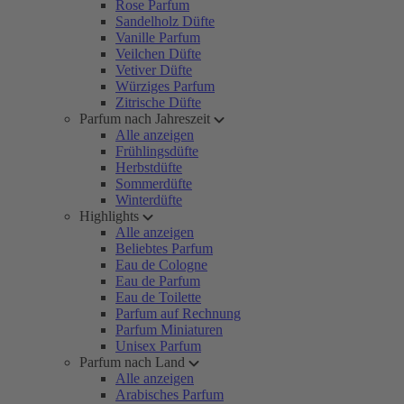
Rose Parfum
Sandelholz Düfte
Vanille Parfum
Veilchen Düfte
Vetiver Düfte
Würziges Parfum
Zitrische Düfte
Parfum nach Jahreszeit
Alle anzeigen
Frühlingsdüfte
Herbstdüfte
Sommerdüfte
Winterdüfte
Highlights
Alle anzeigen
Beliebtes Parfum
Eau de Cologne
Eau de Parfum
Eau de Toilette
Parfum auf Rechnung
Parfum Miniaturen
Unisex Parfum
Parfum nach Land
Alle anzeigen
Arabisches Parfum