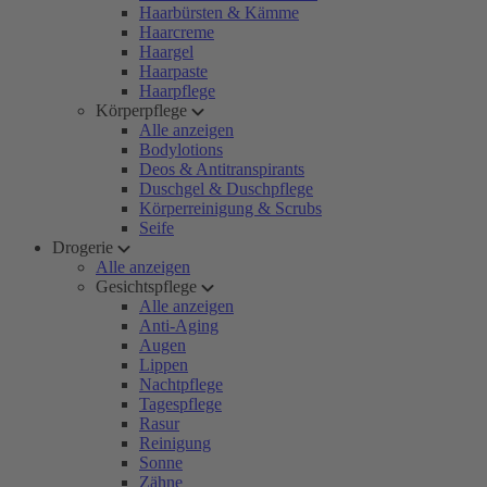
Haarbürsten & Kämme
Haarcreme
Haargel
Haarpaste
Haarpflege
Körperpflege
Alle anzeigen
Bodylotions
Deos & Antitranspirants
Duschgel & Duschpflege
Körperreinigung & Scrubs
Seife
Drogerie
Alle anzeigen
Gesichtspflege
Alle anzeigen
Anti-Aging
Augen
Lippen
Nachtpflege
Tagespflege
Rasur
Reinigung
Sonne
Zähne