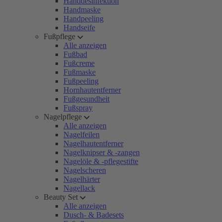
Handdesinfektion
Handmaske
Handpeeling
Handseife
Fußpflege
Alle anzeigen
Fußbad
Fußcreme
Fußmaske
Fußpeeling
Hornhautentferner
Fußgesundheit
Fußspray
Nagelpflege
Alle anzeigen
Nagelfeilen
Nagelhautentferner
Nagelknipser & -zangen
Nagelöle & -pflegestifte
Nagelscheren
Nagelhärter
Nagellack
Beauty Set
Alle anzeigen
Dusch- & Badesets