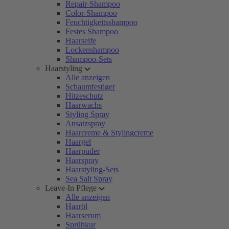
Repair-Shampoo
Color-Shampoo
Feuchtigkeitsshampoo
Festes Shampoo
Haarseife
Lockenshampoo
Shampoo-Sets
Haarstyling
Alle anzeigen
Schaumfestiger
Hitzeschutz
Haarwachs
Styling Spray
Ansatzspray
Haarcreme & Stylingcreme
Haargel
Haarpuder
Haarspray
Haarstyling-Sets
Sea Salt Spray
Leave-In Pflege
Alle anzeigen
Haaröl
Haarserum
Sprühkur