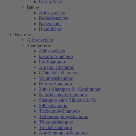
Rasurpflege
Bad
Alle anzeigen
Badaccessoires
Bademäntel
Handtücher
Haare
Alle anzeigen
Shampoos
Alle anzeigen
Keratin-Shampoo
Pre-Shampoo
Arganöl-Shampoo
Glättendes Shampoo
Volumenshampoo
Herren-Shampoo
2-in-1-Shampoo & -Conditioner
Naturkosmetik-Shampoo
Shampoo ohne Silikone & Co.
Silbershampoo
Teebaumöl-Shampoo
Tiefenreinigungsshampoo
Tönungsshampoo
Trockenshampoo
Anti-Schuppen-Shampoo