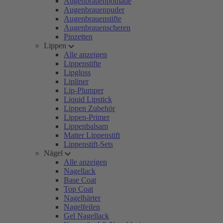
Augenbrauenpomade
Augenbrauenpuder
Augenbrauenstifte
Augenbrauenscheren
Pinzetten
Lippen
Alle anzeigen
Lippenstifte
Lipgloss
Lipliner
Lip-Plumper
Liquid Lipstick
Lippen Zubehör
Lippen-Primer
Lippenbalsam
Matter Lippenstift
Lippenstift-Sets
Nägel
Alle anzeigen
Nagellack
Base Coat
Top Coat
Nagelhärter
Nagelfeilen
Gel Nagellack