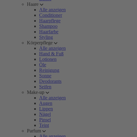
Haare
Alle anzeigen
Conditioner
Haarpflege
Shampoo
Haarfarbe
Styling
Körperpflege
Alle anzeigen
Hand & Fuß
Lotionen
Öle
Reinigung
Sonne
Deodorants
Seifen
Make-up
Alle anzeigen
Augen
Lippen
Nägel
Pinsel
Teint
Parfum
Alle anzeigen