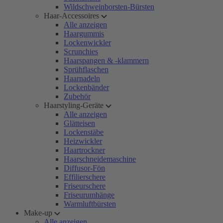
Wildschweinborsten-Bürsten
Haar-Accessoires
Alle anzeigen
Haargummis
Lockenwickler
Scrunchies
Haarspangen & -klammern
Sprühflaschen
Haarnadeln
Lockenbänder
Zubehör
Haarstyling-Geräte
Alle anzeigen
Glätteisen
Lockenstäbe
Heizwickler
Haartrockner
Haarschneidemaschine
Diffusor-Fön
Effilierschere
Friseurschere
Friseurumhänge
Warmluftbürsten
Make-up
Alle anzeigen