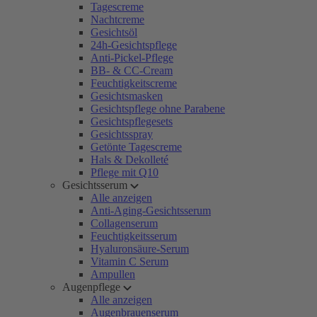
Tagescreme
Nachtcreme
Gesichtsöl
24h-Gesichtspflege
Anti-Pickel-Pflege
BB- & CC-Cream
Feuchtigkeitscreme
Gesichtsmasken
Gesichtspflege ohne Parabene
Gesichtspflegesets
Gesichtsspray
Getönte Tagescreme
Hals & Dekolleté
Pflege mit Q10
Gesichtsserum
Alle anzeigen
Anti-Aging-Gesichtsserum
Collagenserum
Feuchtigkeitsserum
Hyaluronsäure-Serum
Vitamin C Serum
Ampullen
Augenpflege
Alle anzeigen
Augenbrauenserum