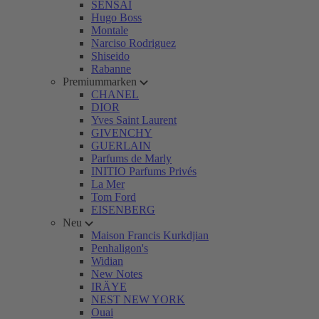
SENSAI
Hugo Boss
Montale
Narciso Rodriguez
Shiseido
Rabanne
Premiummarken
CHANEL
DIOR
Yves Saint Laurent
GIVENCHY
GUERLAIN
Parfums de Marly
INITIO Parfums Privés
La Mer
Tom Ford
EISENBERG
Neu
Maison Francis Kurkdjian
Penhaligon's
Widian
New Notes
IRÄYE
NEST NEW YORK
Ouai