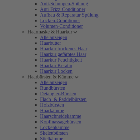
Anti-Schuppen-Spülung
Anti-Frizz-Conditioner
Aufbau & Reparatur Spülung
Locken-Conditioner
Volumen-Conditioner
Haarmaske & Haarkur
Alle anzeigen
Haarbutter
Haarkur trockenes Haar
Haarkur gefärbtes Haar
Haarkur Feuchtigkeit
Haarkur Keratin
Haarkur Locken
Haarbürsten & Kämme
Alle anzeigen
Rundbürsten
Detangler-Bürsten
Flach- & Paddelbürsten
Holzbürsten
Haarkämme
Haarschneidekämme
Kopfmassagebürsten
Lockenkämme
Skelettbürsten
Stielkämme