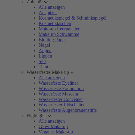
Zubehör
Alle anzeigen
Anspitzer
Kosmetikspiegel & Schminkspiegel
Kosmetiktaschen
Make-up Leerpaletten
Make-up Schwämme
Blotting Paper
Nägel
Augen
Lippen
Sets
Teint
Wasserfestes Make-up
Alle anzeigen
Wasserfeste Eyeliner
Wasserfeste Foundation
Wasserfeste Mascara
Wasserfester Concealer
Wasserfester Lidschatten
Wasserfeste Augenbrauenstifte
Highlights
Alle anzeigen
Glow Make-up
Veganes Make-up