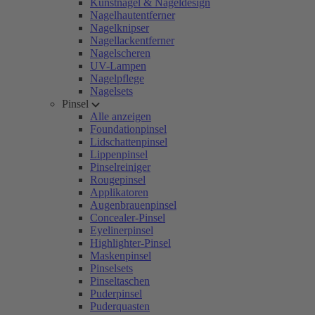
Kunstnägel & Nageldesign
Nagelhautentferner
Nagelknipser
Nagellackentferner
Nagelscheren
UV-Lampen
Nagelpflege
Nagelsets
Pinsel
Alle anzeigen
Foundationpinsel
Lidschattenpinsel
Lippenpinsel
Pinselreiniger
Rougepinsel
Applikatoren
Augenbrauenpinsel
Concealer-Pinsel
Eyelinerpinsel
Highlighter-Pinsel
Maskenpinsel
Pinselsets
Pinseltaschen
Puderpinsel
Puderquasten