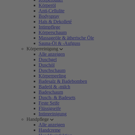
Körperöl
Anti-Cellulite
Bodyspray
Hals & Dekolleté
Intimpflege
Körperschaum
Massageöle & ätherische Öle
Sauna-Öl & -Aufguss
Körperreinigung
Alle anzeigen
Duschgel
Duschöl
Duschschaum
Körperpeeling
Badesalz & Badebomben
Badeöl & -milch
Badeschaum
Dusch- & Badesets
Feste Seife
Flüssigseife
Intimreinigung
Handpflege
Alle anzeigen
Handcreme