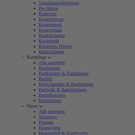
Nasenhaarentfernung
Pre-Shave
Rasiergel
Rasiermesser
Rasierpinsel
Rasierschale
Rasierschaum
Rasierseife
Rasiersets Herren
Rasierständer
Bartpflege
Alle anzeigen
Bartbalsam
Bartkämme & Bartbürsten
Bartöle
Bartschneider & Barttrimmer
Bartseife & Bartshampoo
Bartpflegesets
Bartscheren
Haare
Alle anzeigen
Shampoo
Pomade
Haarstyling
Haarausfall & Haarwuchs