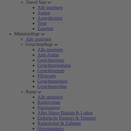
Travel Size
Alle anzeigen
Augen
Augenbrauen
Teint
Zubehör
Männerpflege
Alle anzeigen
Gesichtspflege
Alle anzeigen
Anti-Aging
Gesichtscreme
Gesichtsreinigung
Gesichtsserum
Pflegesets
Gesichtsmasken
Gesichtspeeling
Rasur
Alle anzeigen
Rasiercreme
Nassrasierer
After Shave Balsam & Lotion
Elektrische Rasierer & Trimmer
Rasierhobel & Zubehör
Herrenrasierer