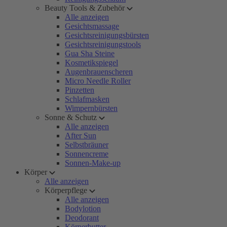
Beauty Tools & Zubehör
Alle anzeigen
Gesichtsmassage
Gesichtsreinigungsbürsten
Gesichtsreinigungstools
Gua Sha Steine
Kosmetikspiegel
Augenbrauenscheren
Micro Needle Roller
Pinzetten
Schlafmasken
Wimpernbürsten
Sonne & Schutz
Alle anzeigen
After Sun
Selbstbräuner
Sonnencreme
Sonnen-Make-up
Körper
Alle anzeigen
Körperpflege
Alle anzeigen
Bodylotion
Deodorant
Körperbutter