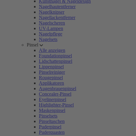
Kunstnägel & Nageldesign
Nagelhautentferner
Nagelknipser
Nagellackentferner
Nagelscheren
UV-Lampen
Nagelpflege
Nagelsets
Pinsel
Alle anzeigen
Foundationpinsel
Lidschattenpinsel
Lippenpinsel
Pinselreiniger
Rougepinsel
Applikatoren
Augenbrauenpinsel
Concealer-Pinsel
Eyelinerpinsel
Highlighter-Pinsel
Maskenpinsel
Pinselsets
Pinseltaschen
Puderpinsel
Puderquasten