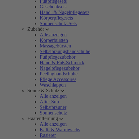
Fußpflegesets
Geschenksets
Hand- & Nagelpflegesets
Körperpflegesets
Sonnenschutz-Sets
Zubehör
Alle anzeigen
Körperbürsten
Massagebürsten
Selbstbräungshandschuhe
Fußpflegezubehör
Hand & Fuß-Schmuck
Nagelpflegezubehör
Peelinghandschuhe
Pflege Accessoires
Waschlappen
Sonne & Schutz
Alle anzeigen
After Sun
Selbstbräuner
Sonnenschutz
Haarentfernung
Alle anzeigen
Kalt- & Warmwachs
Rasierer