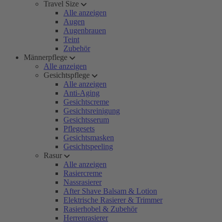
Travel Size
Alle anzeigen
Augen
Augenbrauen
Teint
Zubehör
Männerpflege
Alle anzeigen
Gesichtspflege
Alle anzeigen
Anti-Aging
Gesichtscreme
Gesichtsreinigung
Gesichtsserum
Pflegesets
Gesichtsmasken
Gesichtspeeling
Rasur
Alle anzeigen
Rasiercreme
Nassrasierer
After Shave Balsam & Lotion
Elektrische Rasierer & Trimmer
Rasierhobel & Zubehör
Herrenrasierer