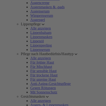
Augencreme
Augenmasken & -pads
Augenserum
Wimpernserum
Augengel
Lippenpflege
Alle anzeigen
Lippenbalsam
Lippenmasken
Lippenöl
Lippenpeeling
Lippenserum
Pflege nach Hautbedürfnis/Hauttyp
Alle anzeigen
Für fettige Haut
Für Mischhaut
Für sensible Haut
Für trockene Haut
Für unreine Haut
Anti-Aging-Gesichtspflege
Gegen Rötungen
Mit Sonnenschutz
Gesichtsmasken
Alle anzeigen
Augen- & Lippenmasken