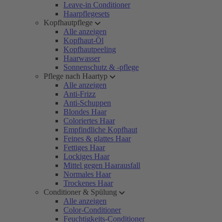
Leave-in Conditioner
Haarpflegesets
Kopfhautpflege
Alle anzeigen
Kopfhaut-Öl
Kopfhautpeeling
Haarwasser
Sonnenschutz & -pflege
Pflege nach Haartyp
Alle anzeigen
Anti-Frizz
Anti-Schuppen
Blondes Haar
Coloriertes Haar
Empfindliche Kopfhaut
Feines & glattes Haar
Fettiges Haar
Lockiges Haar
Mittel gegen Haarausfall
Normales Haar
Trockenes Haar
Conditioner & Spülung
Alle anzeigen
Color-Conditioner
Feuchtigkeits-Conditioner