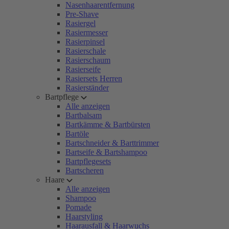
Nasenhaarentfernung
Pre-Shave
Rasiergel
Rasiermesser
Rasierpinsel
Rasierschale
Rasierschaum
Rasierseife
Rasiersets Herren
Rasierständer
Bartpflege
Alle anzeigen
Bartbalsam
Bartkämme & Bartbürsten
Bartöle
Bartschneider & Barttrimmer
Bartseife & Bartshampoo
Bartpflegesets
Bartscheren
Haare
Alle anzeigen
Shampoo
Pomade
Haarstyling
Haarausfall & Haarwuchs