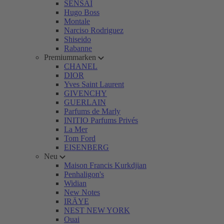
SENSAI
Hugo Boss
Montale
Narciso Rodriguez
Shiseido
Rabanne
Premiummarken
CHANEL
DIOR
Yves Saint Laurent
GIVENCHY
GUERLAIN
Parfums de Marly
INITIO Parfums Privés
La Mer
Tom Ford
EISENBERG
Neu
Maison Francis Kurkdjian
Penhaligon's
Widian
New Notes
IRÄYE
NEST NEW YORK
Ouai