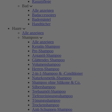
Rasurpflege
Bad
Alle anzeigen
Badaccessoires
Bademäntel
Handtücher
Haare
Alle anzeigen
Shampoos
Alle anzeigen
Keratin-Shampoo
Pre-Shampoo
Arganöl-Shampoo
Glättendes Shampoo
Volumenshampoo
Herren-Shampoo
2-in-1-Shampoo & -Conditioner
Naturkosmetik-Shampoo
Shampoo ohne Silikone & Co.
Silbershampoo
Teebaumöl-Shampoo
Tiefenreinigungsshampoo
Tönungsshampoo
Trockenshampoo
Anti-Schuppen-Shampoo