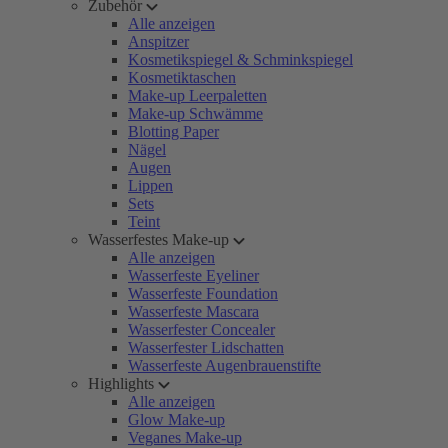
Zubehör
Alle anzeigen
Anspitzer
Kosmetikspiegel & Schminkspiegel
Kosmetiktaschen
Make-up Leerpaletten
Make-up Schwämme
Blotting Paper
Nägel
Augen
Lippen
Sets
Teint
Wasserfestes Make-up
Alle anzeigen
Wasserfeste Eyeliner
Wasserfeste Foundation
Wasserfeste Mascara
Wasserfester Concealer
Wasserfester Lidschatten
Wasserfeste Augenbrauenstifte
Highlights
Alle anzeigen
Glow Make-up
Veganes Make-up