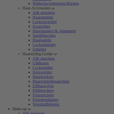
Wildschweinborsten-Bürsten
Haar-Accessoires
Alle anzeigen
Haargummis
Lockenwickler
Scrunchies
Haarspangen & -klammern
Sprühflaschen
Haarnadeln
Lockenbänder
Zubehör
Haarstyling-Geräte
Alle anzeigen
Glätteisen
Lockenstäbe
Heizwickler
Haartrockner
Haarschneidemaschine
Diffusor-Fön
Effilierschere
Friseurschere
Friseurumhänge
Warmluftbürsten
Make-up
Alle anzeigen