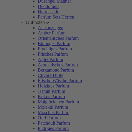
Duschgel Männer
Deodorants
Herrenseife
Parfum Sets Herren
Duftnoten
Alle anzeigen
Amber Parfum
Orientalisches Parfum
Blumiges Parfum
Fruchtiges Parfum
Frisches Parfum
Apfel Parfum
Aromatisches Parfum
Bergamotte Parfum
Chypre Düfte
Frische Wäsche Parfum
Holziges Parfum
Jasmin Parfum
Kokos Parfum
Maiglöckchen Parfum
Molekül Parfum
Moschus Parfum
Oud Parfum
Patchouli Parfum
Pudriges Parfum