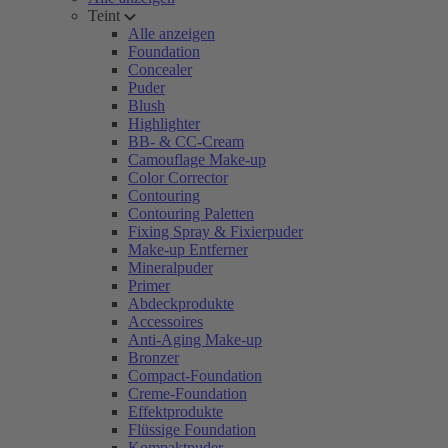
Teint
Alle anzeigen
Foundation
Concealer
Puder
Blush
Highlighter
BB- & CC-Cream
Camouflage Make-up
Color Corrector
Contouring
Contouring Paletten
Fixing Spray & Fixierpuder
Make-up Entferner
Mineralpuder
Primer
Abdeckprodukte
Accessoires
Anti-Aging Make-up
Bronzer
Compact-Foundation
Creme-Foundation
Effektprodukte
Flüssige Foundation
Kompaktpuder