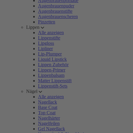
Augenbrauenpomade
Augenbrauenpuder
Augenbrauenstifte
Augenbrauenscheren
Pinzetten
Lippen
Alle anzeigen
Lippenstifte
Lipgloss
Lipliner
Lip-Plumper
Liquid Lipstick
Lippen Zubehör
Lippen-Primer
Lippenbalsam
Matter Lippenstift
Lippenstift-Sets
Nägel
Alle anzeigen
Nagellack
Base Coat
Top Coat
Nagelhärter
Nagelfeilen
Gel Nagellack