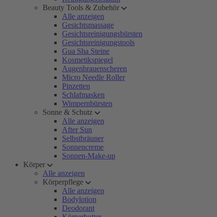
Beauty Tools & Zubehör
Alle anzeigen
Gesichtsmassage
Gesichtsreinigungsbürsten
Gesichtsreinigungstools
Gua Sha Steine
Kosmetikspiegel
Augenbrauenscheren
Micro Needle Roller
Pinzetten
Schlafmasken
Wimpernbürsten
Sonne & Schutz
Alle anzeigen
After Sun
Selbstbräuner
Sonnencreme
Sonnen-Make-up
Körper
Alle anzeigen
Körperpflege
Alle anzeigen
Bodylotion
Deodorant
Körperbutter