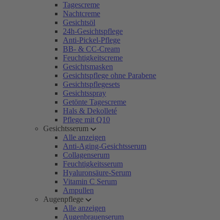
Tagescreme
Nachtcreme
Gesichtsöl
24h-Gesichtspflege
Anti-Pickel-Pflege
BB- & CC-Cream
Feuchtigkeitscreme
Gesichtsmasken
Gesichtspflege ohne Parabene
Gesichtspflegesets
Gesichtsspray
Getönte Tagescreme
Hals & Dekolleté
Pflege mit Q10
Gesichtsserum
Alle anzeigen
Anti-Aging-Gesichtsserum
Collagenserum
Feuchtigkeitsserum
Hyaluronsäure-Serum
Vitamin C Serum
Ampullen
Augenpflege
Alle anzeigen
Augenbrauenserum