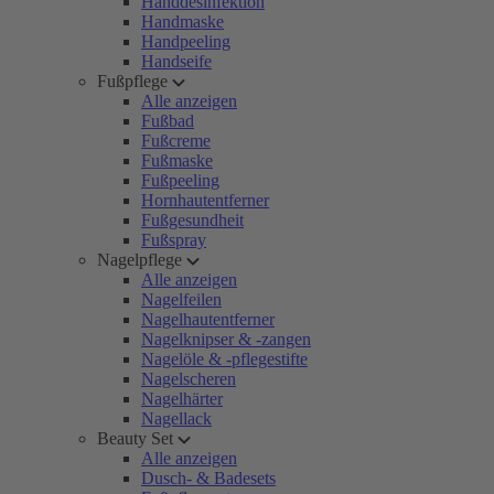
Handdesinfektion
Handmaske
Handpeeling
Handseife
Fußpflege
Alle anzeigen
Fußbad
Fußcreme
Fußmaske
Fußpeeling
Hornhautentferner
Fußgesundheit
Fußspray
Nagelpflege
Alle anzeigen
Nagelfeilen
Nagelhautentferner
Nagelknipser & -zangen
Nagelöle & -pflegestifte
Nagelscheren
Nagelhärter
Nagellack
Beauty Set
Alle anzeigen
Dusch- & Badesets