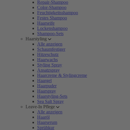
Repair-Shampoo
Color-Shampoo
Feuchtigkeitsshampoo
Festes Shampoo
Haarseife
Lockenshampoo
Shampoo-Sets
Haarstyling
Alle anzeigen
Schaumfestiger
Hitzeschutz
Haarwachs
Styling Spray
Ansatzspray
Haarcreme & Stylingcreme
Haargel
Haarpuder
Haarspray
Haarstyling-Sets
Sea Salt Spray
Leave-In Pflege
Alle anzeigen
Haaröl
Haarserum
Sprühkur