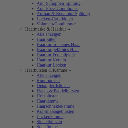
Anti-Schuppen-Spülung
Anti-Frizz-Conditioner
Aufbau & Reparatur Spülung
Locken-Conditioner
Volumen-Conditioner
Haarmaske & Haarkur
Alle anzeigen
Haarbutter
Haarkur trockenes Haar
Haarkur gefärbtes Haar
Haarkur Feuchtigkeit
Haarkur Keratin
Haarkur Locken
Haarbürsten & Kämme
Alle anzeigen
Rundbürsten
Detangler-Bürsten
Flach- & Paddelbürsten
Holzbürsten
Haarkämme
Haarschneidekämme
Kopfmassagebürsten
Lockenkämme
Skelettbürsten
Stielkämme