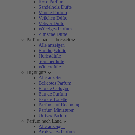
Rose Parfum
Sandelholz Düfte
Vanille Parfum
Veilchen Düfte
Vetiver Düfte
Würziges Parfum
Zitrische Düfte
Parfum nach Jahreszeit
Alle anzeigen
Frühlingsdüfte
Herbstdüfte
Sommerdüfte
Winterdüfte
Highlights
Alle anzeigen
Beliebtes Parfum
Eau de Cologne
Eau de Parfum
Eau de Toilette
Parfum auf Rechnung
Parfum Miniaturen
Unisex Parfum
Parfum nach Land
Alle anzeigen
Arabisches Parfum