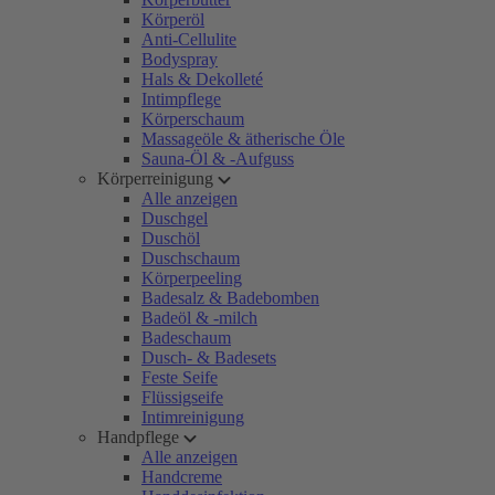
Körperöl
Anti-Cellulite
Bodyspray
Hals & Dekolleté
Intimpflege
Körperschaum
Massageöle & ätherische Öle
Sauna-Öl & -Aufguss
Körperreinigung
Alle anzeigen
Duschgel
Duschöl
Duschschaum
Körperpeeling
Badesalz & Badebomben
Badeöl & -milch
Badeschaum
Dusch- & Badesets
Feste Seife
Flüssigseife
Intimreinigung
Handpflege
Alle anzeigen
Handcreme