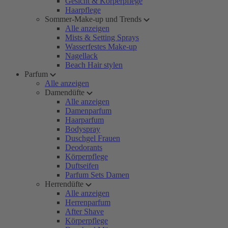
Gesicht & Körperpflege
Haarpflege
Sommer-Make-up und Trends
Alle anzeigen
Mists & Setting Sprays
Wasserfestes Make-up
Nagellack
Beach Hair stylen
Parfum
Alle anzeigen
Damendüfte
Alle anzeigen
Damenparfum
Haarparfum
Bodyspray
Duschgel Frauen
Deodorants
Körperpflege
Duftseifen
Parfum Sets Damen
Herrendüfte
Alle anzeigen
Herrenparfum
After Shave
Körperpflege