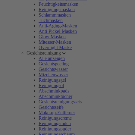
Feuchtigkeitsmasken
Reinigungsmasken
Schlammmasken
Tuchmasken
Anti-Aging-Masken
Anti-Pickel-Masken
Glow Masken
Mitesser-Masken
Overnight Maske
Gesichtsreinigung
Alle anzeigen
Gesichtspeeling
Gesichtswasser
Mizellenwasser
Reinigungsgel
Reinigungsöl
Abschminkpads
Abschminktücher
Gesichtsreinigungssets
Gesichtsseife
Make-up-Entferner
Reinigungscreme
Reinigungsmilch
Reinigungspuder
Reinigungsschaum