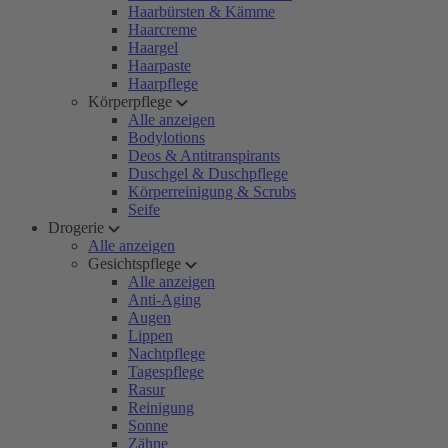
Haarbürsten & Kämme
Haarcreme
Haargel
Haarpaste
Haarpflege
Körperpflege
Alle anzeigen
Bodylotions
Deos & Antitranspirants
Duschgel & Duschpflege
Körperreinigung & Scrubs
Seife
Drogerie
Alle anzeigen
Gesichtspflege
Alle anzeigen
Anti-Aging
Augen
Lippen
Nachtpflege
Tagespflege
Rasur
Reinigung
Sonne
Zähne