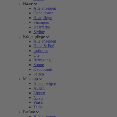
Haare
Alle anzeigen
Conditioner
Haarpflege
Shampoo
Haarfarbe
Styling
Körperpflege
Alle anzeigen
Hand & Fuß
Lotionen
Öle
Reinigung
Sonne
Deodorants
Seifen
Make-up
Alle anzeigen
Augen
Lippen
Nägel
Pinsel
Teint
Parfum
Alle anzeigen