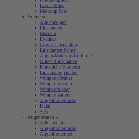
Loser Puder
Make-up Sets
Augen
Alle anzeigen
Lidschatten
Mascara
Eyeliner
Creme-Lidschatten
Lidschatten-Primer
Augen-Make-up-Entferner
Glitzer-Lidschatten
Künstliche Wimpern
Lidschattenpaletten
Wimpern-Primer
Wimpernbürsten
Wimpernkleber
Wimpernzangen
Augenbrauenfarbe
Kajal
Sets
Augenbrauen
Alle anzeigen
Augenbrauenfarbe
Augenbrauengel