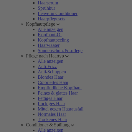
Haarserum
Sprühkur
Leave-in Conditioner
Haarpflegesets
Kopfhautpflege
Alle anzeigen
Kopfhaut-Öl
Kopfhautpeeling
Haarwasser
Sonnenschutz & -pflege
Pflege nach Haartyp
Alle anzeigen
Anti-Frizz
Anti-Schuppen
Blondes Haar
Coloriertes Haar
Empfindliche Kopfhaut
Feines & glattes Haar
Fettiges Haar
Lockiges Haar
Mittel gegen Haarausfall
Normales Haar
Trockenes Haar
Conditioner & Spülung
Alle anzeigen