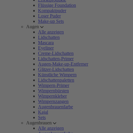
Flüssige Foundation
Kompaktpuder
Loser Puder
Make-up Sets
Augen
Alle anzeigen
Lidschatten
Mascara
Eyeliner
Creme-Lidschatten
Lidschatten-Primer
Augen-Make-up-Entferner
Glitzer-Lidschatten
Künstliche Wimpern
Lidschattenpaletten
Wimpern-Primer
Wimpernbürsten
Wimpernkleber
Wimpernzangen
Augenbrauenfarbe
Kajal
Sets
Augenbrauen
Alle anzeigen