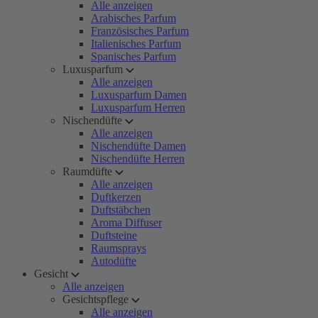
Alle anzeigen
Arabisches Parfum
Französisches Parfum
Italienisches Parfum
Spanisches Parfum
Luxusparfum
Alle anzeigen
Luxusparfum Damen
Luxusparfum Herren
Nischendüfte
Alle anzeigen
Nischendüfte Damen
Nischendüfte Herren
Raumdüfte
Alle anzeigen
Duftkerzen
Duftstäbchen
Aroma Diffuser
Duftsteine
Raumsprays
Autodüfte
Gesicht
Alle anzeigen
Gesichtspflege
Alle anzeigen