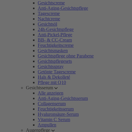
Gesichtscreme
Anti-Aging-Gesichtspflege
Tagescreme
Nachtcreme
Gesichtsöl
24h-Gesichtspflege
Anti-Pickel-Pflege
BB- & CC-Cream
Feuchtigkeitscreme
Gesichtsmasken
Gesichtspflege ohne Parabene
Gesichtspflegesets
Gesichtsspray
Getönte Tagescreme
Hals & Dekolleté
Pflege mit Q10
Gesichtsserum
Alle anzeigen
Anti-Aging-Gesichtsserum
Collagenserum
Feuchtigkeitsserum
Hyaluronsäure-Serum
Vitamin C Serum
Ampullen
Augenpflege