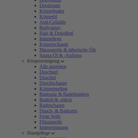
Deodorant
Körperbutter
Körperöl
Anti-Cellulite
Bodyspray
Hals & Dekolleté
Intimpflege
Körperschaum
Massageöle & ätherische Öle
Sauna-Öl & -Aufguss
Körperreinigung
Alle anzeigen
Duschgel
Duschöl
Duschschaum
Körperpeeling
Badesalz & Badebomben
Badeöl & -milch
Badeschaum
Dusch- & Badesets
Feste Seife
Flüssigseife
Intimreinigung
Handpflege