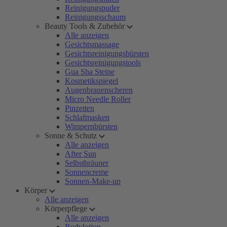
Reinigungspuder
Reinigungsschaum
Beauty Tools & Zubehör
Alle anzeigen
Gesichtsmassage
Gesichtsreinigungsbürsten
Gesichtsreinigungstools
Gua Sha Steine
Kosmetikspiegel
Augenbrauenscheren
Micro Needle Roller
Pinzetten
Schlafmasken
Wimpernbürsten
Sonne & Schutz
Alle anzeigen
After Sun
Selbstbräuner
Sonnencreme
Sonnen-Make-up
Körper
Alle anzeigen
Körperpflege
Alle anzeigen
Bodylotion