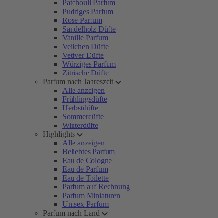
Patchouli Parfum
Pudriges Parfum
Rose Parfum
Sandelholz Düfte
Vanille Parfum
Veilchen Düfte
Vetiver Düfte
Würziges Parfum
Zitrische Düfte
Parfum nach Jahreszeit
Alle anzeigen
Frühlingsdüfte
Herbstdüfte
Sommerdüfte
Winterdüfte
Highlights
Alle anzeigen
Beliebtes Parfum
Eau de Cologne
Eau de Parfum
Eau de Toilette
Parfum auf Rechnung
Parfum Miniaturen
Unisex Parfum
Parfum nach Land