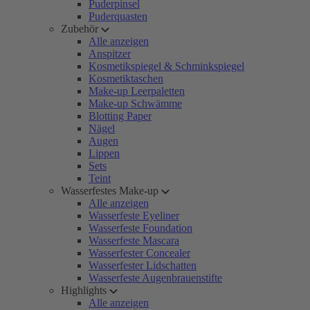
Puderpinsel
Puderquasten
Zubehör
Alle anzeigen
Anspitzer
Kosmetikspiegel & Schminkspiegel
Kosmetiktaschen
Make-up Leerpaletten
Make-up Schwämme
Blotting Paper
Nägel
Augen
Lippen
Sets
Teint
Wasserfestes Make-up
Alle anzeigen
Wasserfeste Eyeliner
Wasserfeste Foundation
Wasserfeste Mascara
Wasserfester Concealer
Wasserfester Lidschatten
Wasserfeste Augenbrauenstifte
Highlights
Alle anzeigen