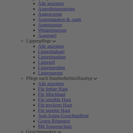
Alle anzeigen
Augenbrauenserum
Augencreme
Augenmasken & -pads
Augenserum
Wimpernserum
Augengel
Lippenpflege
Alle anzeigen
Lippenbalsam
Lippenmasken
Lippenöl
Lippenpeeling
Lippenserum
Pflege nach Hautbedürfnis/Hauttyp
Alle anzeigen
Für fettige Haut
Für Mischhaut
Für sensible Haut
Für trockene Haut
Für unreine Haut
Anti-Aging-Gesichtspflege
Gegen Rötungen
Mit Sonnenschutz
Gesichtsmasken