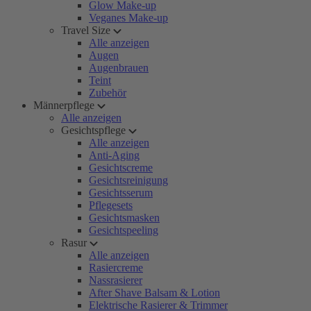
Glow Make-up
Veganes Make-up
Travel Size
Alle anzeigen
Augen
Augenbrauen
Teint
Zubehör
Männerpflege
Alle anzeigen
Gesichtspflege
Alle anzeigen
Anti-Aging
Gesichtscreme
Gesichtsreinigung
Gesichtsserum
Pflegesets
Gesichtsmasken
Gesichtspeeling
Rasur
Alle anzeigen
Rasiercreme
Nassrasierer
After Shave Balsam & Lotion
Elektrische Rasierer & Trimmer