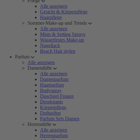
Pflege
Alle anzeigen
Gesicht & Körperpflege
Haarpflege
Sommer-Make-up und Trends
Alle anzeigen
Mists & Setting Sprays
Wasserfestes Make-up
Nagellack
Beach Hair stylen
Parfum
Alle anzeigen
Damendüfte
Alle anzeigen
Damenparfum
Haarparfum
Bodyspray
Duschgel Frauen
Deodorants
Körperpflege
Duftseifen
Parfum Sets Damen
Herrendüfte
Alle anzeigen
Herrenparfum