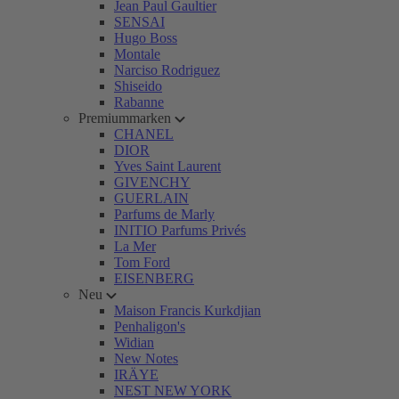
Jean Paul Gaultier
SENSAI
Hugo Boss
Montale
Narciso Rodriguez
Shiseido
Rabanne
Premiummarken
CHANEL
DIOR
Yves Saint Laurent
GIVENCHY
GUERLAIN
Parfums de Marly
INITIO Parfums Privés
La Mer
Tom Ford
EISENBERG
Neu
Maison Francis Kurkdjian
Penhaligon's
Widian
New Notes
IRÄYE
NEST NEW YORK