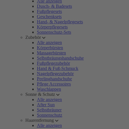
Alle anzeigen
Dusch- & Badesets
Fußpflegesets
Geschenksets
Hand- & Nagelpflegesets
Körperpflegesets
Sonnenschutz-Sets
Zubehör
Alle anzeigen
Körperbürsten
Massagebürsten
Selbstbräungshandschuhe
Fußpflegezubehör
Hand & Fuß-Schmuck
Nagelpflegezubehör
Peelinghandschuhe
Pflege Accessoires
Waschlappen
Sonne & Schutz
Alle anzeigen
After Sun
Selbstbräuner
Sonnenschutz
Haarentfernung
Alle anzeigen