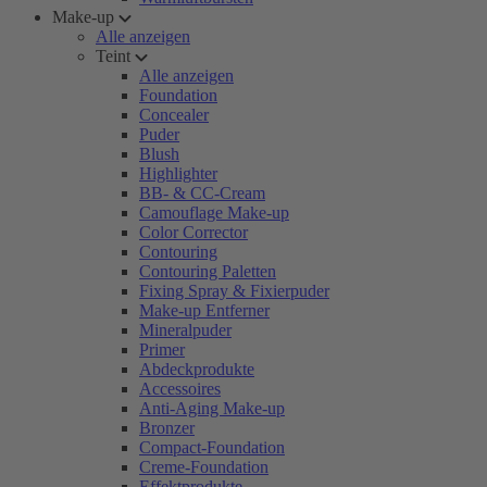
Make-up
Alle anzeigen
Teint
Alle anzeigen
Foundation
Concealer
Puder
Blush
Highlighter
BB- & CC-Cream
Camouflage Make-up
Color Corrector
Contouring
Contouring Paletten
Fixing Spray & Fixierpuder
Make-up Entferner
Mineralpuder
Primer
Abdeckprodukte
Accessoires
Anti-Aging Make-up
Bronzer
Compact-Foundation
Creme-Foundation
Effektprodukte