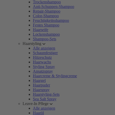
Trockenshampoo
Anti-Schuppen-Shampoo
Repair-Shampoo
Color-Shampoo
Feuchtigkeitsshampoo
Festes Shampoo
Haarseife
Lockenshampoo
Shampoo-Sets
Haarstyling
Alle anzeigen
Schaumfestiger
Hitzeschutz
Haarwachs
Styling Spray
Ansatzspray
Haarcreme & Stylingcreme
Haargel
Haarpuder
Haarspray
Haarstyling-Sets
Sea Salt Spray
Leave-In Pflege
Alle anzeigen
Haaröl