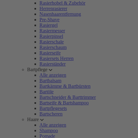
Rasierhobel & Zubehör
Herrenrasierer
Nasenhaarentfernung
Pre-Shave
Rasiergel
Rasiermesser
Rasierpinsel
Rasierschale
Rasierschaum
Rasierseife
Rasiersets Herren
Rasierständer
Bartpflege
Alle anzeigen
Bartbalsam
Bartkämme & Bartbürsten
Bartöle
Bartschneider & Barttrimmer
Bartseife & Bartshampoo
Bartpflegesets
Bartscheren
Haare
Alle anzeigen
Shampoo
Pomade