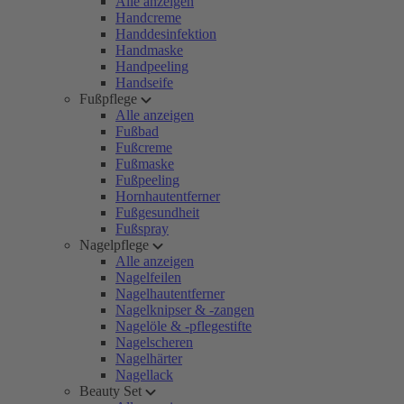
Alle anzeigen
Handcreme
Handdesinfektion
Handmaske
Handpeeling
Handseife
Fußpflege
Alle anzeigen
Fußbad
Fußcreme
Fußmaske
Fußpeeling
Hornhautentferner
Fußgesundheit
Fußspray
Nagelpflege
Alle anzeigen
Nagelfeilen
Nagelhautentferner
Nagelknipser & -zangen
Nagelöle & -pflegestifte
Nagelscheren
Nagelhärter
Nagellack
Beauty Set