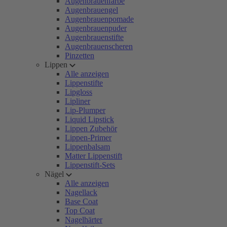
Augenbrauenfarbe
Augenbrauengel
Augenbrauenpomade
Augenbrauenpuder
Augenbrauenstifte
Augenbrauenscheren
Pinzetten
Lippen
Alle anzeigen
Lippenstifte
Lipgloss
Lipliner
Lip-Plumper
Liquid Lipstick
Lippen Zubehör
Lippen-Primer
Lippenbalsam
Matter Lippenstift
Lippenstift-Sets
Nägel
Alle anzeigen
Nagellack
Base Coat
Top Coat
Nagelhärter