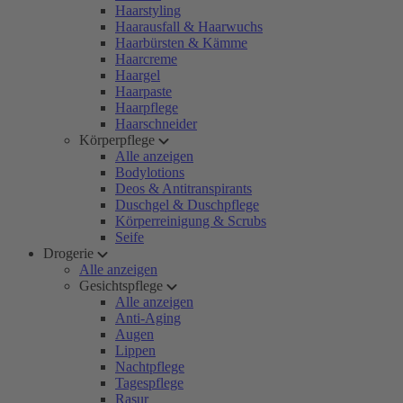
Haarstyling
Haarausfall & Haarwuchs
Haarbürsten & Kämme
Haarcreme
Haargel
Haarpaste
Haarpflege
Haarschneider
Körperpflege
Alle anzeigen
Bodylotions
Deos & Antitranspirants
Duschgel & Duschpflege
Körperreinigung & Scrubs
Seife
Drogerie
Alle anzeigen
Gesichtspflege
Alle anzeigen
Anti-Aging
Augen
Lippen
Nachtpflege
Tagespflege
Rasur