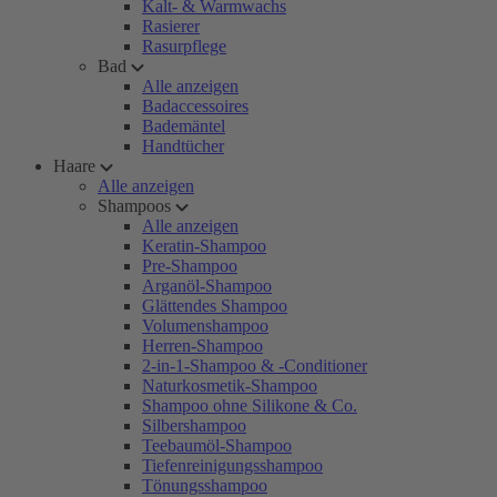
Kalt- & Warmwachs
Rasierer
Rasurpflege
Bad
Alle anzeigen
Badaccessoires
Bademäntel
Handtücher
Haare
Alle anzeigen
Shampoos
Alle anzeigen
Keratin-Shampoo
Pre-Shampoo
Arganöl-Shampoo
Glättendes Shampoo
Volumenshampoo
Herren-Shampoo
2-in-1-Shampoo & -Conditioner
Naturkosmetik-Shampoo
Shampoo ohne Silikone & Co.
Silbershampoo
Teebaumöl-Shampoo
Tiefenreinigungsshampoo
Tönungsshampoo