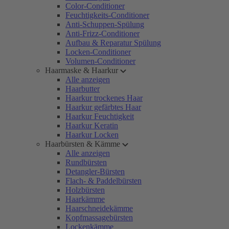
Color-Conditioner
Feuchtigkeits-Conditioner
Anti-Schuppen-Spülung
Anti-Frizz-Conditioner
Aufbau & Reparatur Spülung
Locken-Conditioner
Volumen-Conditioner
Haarmaske & Haarkur
Alle anzeigen
Haarbutter
Haarkur trockenes Haar
Haarkur gefärbtes Haar
Haarkur Feuchtigkeit
Haarkur Keratin
Haarkur Locken
Haarbürsten & Kämme
Alle anzeigen
Rundbürsten
Detangler-Bürsten
Flach- & Paddelbürsten
Holzbürsten
Haarkämme
Haarschneidekämme
Kopfmassagebürsten
Lockenkämme