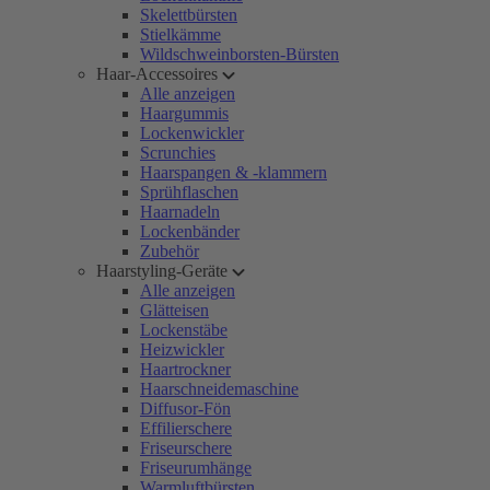
Skelettbürsten
Stielkämme
Wildschweinborsten-Bürsten
Haar-Accessoires
Alle anzeigen
Haargummis
Lockenwickler
Scrunchies
Haarspangen & -klammern
Sprühflaschen
Haarnadeln
Lockenbänder
Zubehör
Haarstyling-Geräte
Alle anzeigen
Glätteisen
Lockenstäbe
Heizwickler
Haartrockner
Haarschneidemaschine
Diffusor-Fön
Effilierschere
Friseurschere
Friseurumhänge
Warmluftbürsten