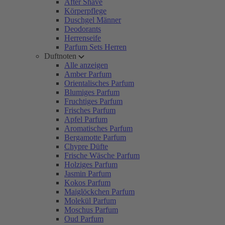
After Shave
Körperpflege
Duschgel Männer
Deodorants
Herrenseife
Parfum Sets Herren
Duftnoten
Alle anzeigen
Amber Parfum
Orientalisches Parfum
Blumiges Parfum
Fruchtiges Parfum
Frisches Parfum
Apfel Parfum
Aromatisches Parfum
Bergamotte Parfum
Chypre Düfte
Frische Wäsche Parfum
Holziges Parfum
Jasmin Parfum
Kokos Parfum
Maiglöckchen Parfum
Molekül Parfum
Moschus Parfum
Oud Parfum