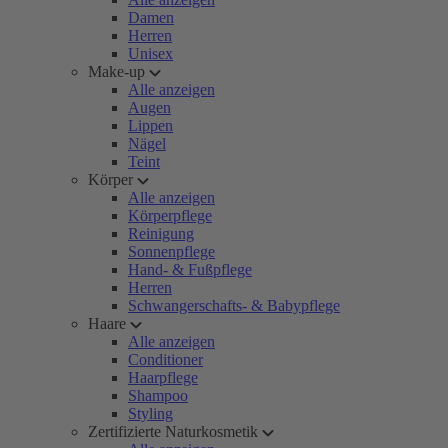
Damen
Herren
Unisex
Make-up
Alle anzeigen
Augen
Lippen
Nägel
Teint
Körper
Alle anzeigen
Körperpflege
Reinigung
Sonnenpflege
Hand- & Fußpflege
Herren
Schwangerschafts- & Babypflege
Haare
Alle anzeigen
Conditioner
Haarpflege
Shampoo
Styling
Zertifizierte Naturkosmetik