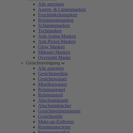
Alle anzeigen
Augen- & Lippenmasken
Feuchtigkeitsmasken
Reinigungsmasken
Schlammmasken
Tuchmasken
Anti-Aging-Masken
Anti-Pickel-Masken
Glow Masken
Mitesser-Masken
Overnight Maske
Gesichtsreinigung
Alle anzeigen
Gesichtspeeling
Gesichtswasser
Mizellenwasser
Reinigungsgel
Reinigungsöl
Abschminkpads
Abschminktücher
Gesichtsreinigungssets
Gesichtsseife
Make-up-Entferner
Reinigungscreme
Reinigungsmilch