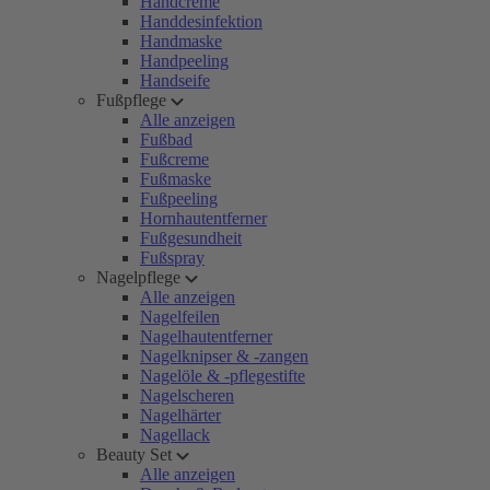
Handcreme
Handdesinfektion
Handmaske
Handpeeling
Handseife
Fußpflege
Alle anzeigen
Fußbad
Fußcreme
Fußmaske
Fußpeeling
Hornhautentferner
Fußgesundheit
Fußspray
Nagelpflege
Alle anzeigen
Nagelfeilen
Nagelhautentferner
Nagelknipser & -zangen
Nagelöle & -pflegestifte
Nagelscheren
Nagelhärter
Nagellack
Beauty Set
Alle anzeigen