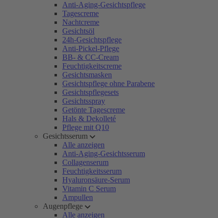
Anti-Aging-Gesichtspflege
Tagescreme
Nachtcreme
Gesichtsöl
24h-Gesichtspflege
Anti-Pickel-Pflege
BB- & CC-Cream
Feuchtigkeitscreme
Gesichtsmasken
Gesichtspflege ohne Parabene
Gesichtspflegesets
Gesichtsspray
Getönte Tagescreme
Hals & Dekolleté
Pflege mit Q10
Gesichtsserum
Alle anzeigen
Anti-Aging-Gesichtsserum
Collagenserum
Feuchtigkeitsserum
Hyaluronsäure-Serum
Vitamin C Serum
Ampullen
Augenpflege
Alle anzeigen