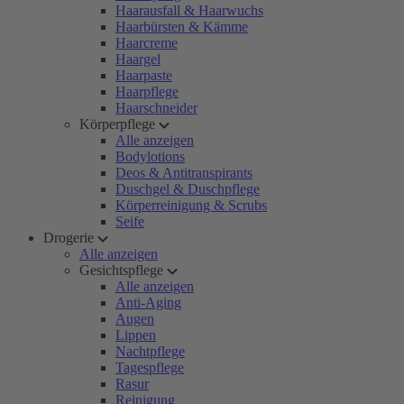
Haarausfall & Haarwuchs
Haarbürsten & Kämme
Haarcreme
Haargel
Haarpaste
Haarpflege
Haarschneider
Körperpflege
Alle anzeigen
Bodylotions
Deos & Antitranspirants
Duschgel & Duschpflege
Körperreinigung & Scrubs
Seife
Drogerie
Alle anzeigen
Gesichtspflege
Alle anzeigen
Anti-Aging
Augen
Lippen
Nachtpflege
Tagespflege
Rasur
Reinigung