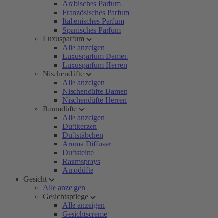
Arabisches Parfum
Französisches Parfum
Italienisches Parfum
Spanisches Parfum
Luxusparfum
Alle anzeigen
Luxusparfum Damen
Luxusparfum Herren
Nischendüfte
Alle anzeigen
Nischendüfte Damen
Nischendüfte Herren
Raumdüfte
Alle anzeigen
Duftkerzen
Duftstäbchen
Aroma Diffuser
Duftsteine
Raumsprays
Autodüfte
Gesicht
Alle anzeigen
Gesichtspflege
Alle anzeigen
Gesichtscreme