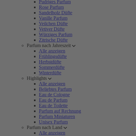
Pudriges Parfum
Rose Parfum
Sandelholz Düfte
Vanille Parfum
Veilchen Düfte
Vetiver Düfte
Würziges Parfum
Zitrische Düfte
Parfum nach Jahreszeit
Alle anzeigen
Frühlingsdüfte
Herbstdüfte
Sommerdüfte
Winterdüfte
Highlights
Alle anzeigen
Beliebtes Parfum
Eau de Cologne
Eau de Parfum
Eau de Toilette
Parfum auf Rechnung
Parfum Miniaturen
Unisex Parfum
Parfum nach Land
Alle anzeigen