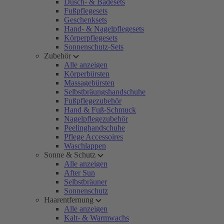
Dusch- & Badesets
Fußpflegesets
Geschenksets
Hand- & Nagelpflegesets
Körperpflegesets
Sonnenschutz-Sets
Zubehör
Alle anzeigen
Körperbürsten
Massagebürsten
Selbstbräungshandschuhe
Fußpflegezubehör
Hand & Fuß-Schmuck
Nagelpflegezubehör
Peelinghandschuhe
Pflege Accessoires
Waschlappen
Sonne & Schutz
Alle anzeigen
After Sun
Selbstbräuner
Sonnenschutz
Haarentfernung
Alle anzeigen
Kalt- & Warmwachs