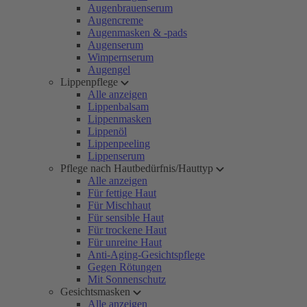
Augenbrauenserum
Augencreme
Augenmasken & -pads
Augenserum
Wimpernserum
Augengel
Lippenpflege
Alle anzeigen
Lippenbalsam
Lippenmasken
Lippenöl
Lippenpeeling
Lippenserum
Pflege nach Hautbedürfnis/Hauttyp
Alle anzeigen
Für fettige Haut
Für Mischhaut
Für sensible Haut
Für trockene Haut
Für unreine Haut
Anti-Aging-Gesichtspflege
Gegen Rötungen
Mit Sonnenschutz
Gesichtsmasken
Alle anzeigen