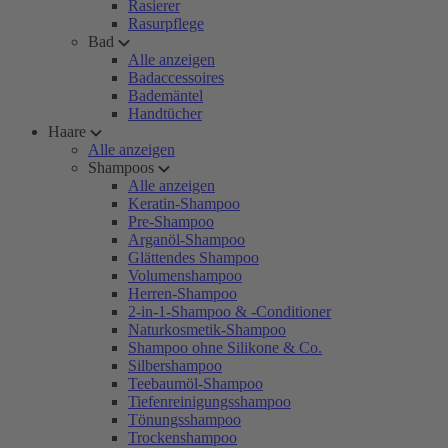
Rasierer
Rasurpflege
Bad
Alle anzeigen
Badaccessoires
Bademäntel
Handtücher
Haare
Alle anzeigen
Shampoos
Alle anzeigen
Keratin-Shampoo
Pre-Shampoo
Arganöl-Shampoo
Glättendes Shampoo
Volumenshampoo
Herren-Shampoo
2-in-1-Shampoo & -Conditioner
Naturkosmetik-Shampoo
Shampoo ohne Silikone & Co.
Silbershampoo
Teebaumöl-Shampoo
Tiefenreinigungsshampoo
Tönungsshampoo
Trockenshampoo