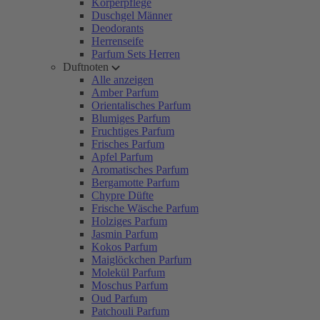
Körperpflege
Duschgel Männer
Deodorants
Herrenseife
Parfum Sets Herren
Duftnoten
Alle anzeigen
Amber Parfum
Orientalisches Parfum
Blumiges Parfum
Fruchtiges Parfum
Frisches Parfum
Apfel Parfum
Aromatisches Parfum
Bergamotte Parfum
Chypre Düfte
Frische Wäsche Parfum
Holziges Parfum
Jasmin Parfum
Kokos Parfum
Maiglöckchen Parfum
Molekül Parfum
Moschus Parfum
Oud Parfum
Patchouli Parfum