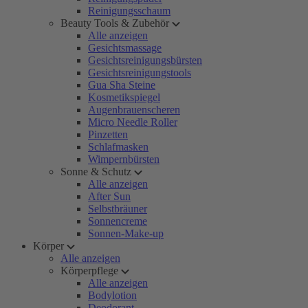
Reinigungsschaum
Beauty Tools & Zubehör
Alle anzeigen
Gesichtsmassage
Gesichtsreinigungsbürsten
Gesichtsreinigungstools
Gua Sha Steine
Kosmetikspiegel
Augenbrauenscheren
Micro Needle Roller
Pinzetten
Schlafmasken
Wimpernbürsten
Sonne & Schutz
Alle anzeigen
After Sun
Selbstbräuner
Sonnencreme
Sonnen-Make-up
Körper
Alle anzeigen
Körperpflege
Alle anzeigen
Bodylotion
Deodorant