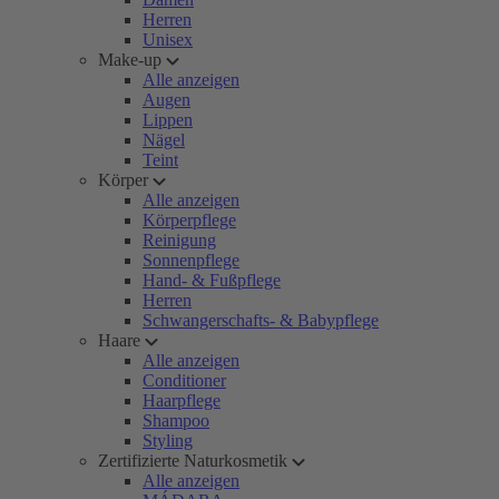
Herren
Unisex
Make-up
Alle anzeigen
Augen
Lippen
Nägel
Teint
Körper
Alle anzeigen
Körperpflege
Reinigung
Sonnenpflege
Hand- & Fußpflege
Herren
Schwangerschafts- & Babypflege
Haare
Alle anzeigen
Conditioner
Haarpflege
Shampoo
Styling
Zertifizierte Naturkosmetik
Alle anzeigen