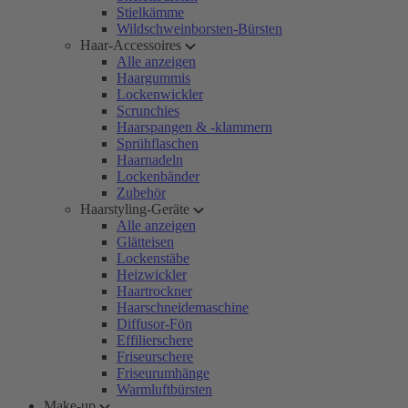
Stielkämme
Wildschweinborsten-Bürsten
Haar-Accessoires
Alle anzeigen
Haargummis
Lockenwickler
Scrunchies
Haarspangen & -klammern
Sprühflaschen
Haarnadeln
Lockenbänder
Zubehör
Haarstyling-Geräte
Alle anzeigen
Glätteisen
Lockenstäbe
Heizwickler
Haartrockner
Haarschneidemaschine
Diffusor-Fön
Effilierschere
Friseurschere
Friseurumhänge
Warmluftbürsten
Make-up