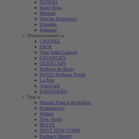
SENSAI
Hugo Boss
Montale
Narciso Rodriguez
Shiseido
Rabanne
Premiummarken
CHANEL
DIOR
Yves Saint Laurent
GIVENCHY
GUERLAIN
Parfums de Marly
INITIO Parfums Privés
La Mer
Tom Ford
EISENBERG
Neu
Maison Francis Kurkdjian
Penhaligon's
Widian
New Notes
IRÄYE
NEST NEW YORK
Farmacy Beauty