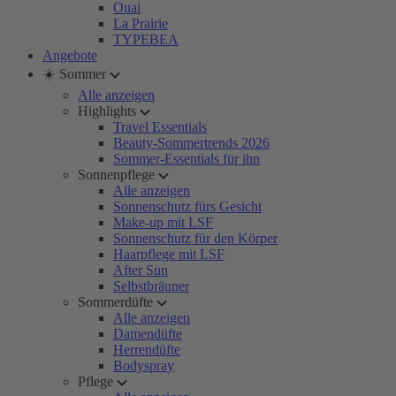
Ouai
La Prairie
TYPEBEA
Angebote
☀️ Sommer
Alle anzeigen
Highlights
Travel Essentials
Beauty-Sommertrends 2026
Sommer-Essentials für ihn
Sonnenpflege
Alle anzeigen
Sonnenschutz fürs Gesicht
Make-up mit LSF
Sonnenschutz für den Körper
Haarpflege mit LSF
After Sun
Selbstbräuner
Sommerdüfte
Alle anzeigen
Damendüfte
Herrendüfte
Bodyspray
Pflege