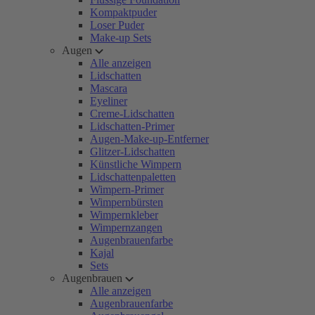
Kompaktpuder
Loser Puder
Make-up Sets
Augen
Alle anzeigen
Lidschatten
Mascara
Eyeliner
Creme-Lidschatten
Lidschatten-Primer
Augen-Make-up-Entferner
Glitzer-Lidschatten
Künstliche Wimpern
Lidschattenpaletten
Wimpern-Primer
Wimpernbürsten
Wimpernkleber
Wimpernzangen
Augenbrauenfarbe
Kajal
Sets
Augenbrauen
Alle anzeigen
Augenbrauenfarbe