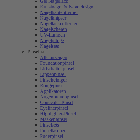
Gel Nagellack
Kunstnägel & Nageldesign
Nagelhautentferner
Nagelknipser
Nagellackentferner
Nagelscheren
UV-Lampen
Nagelpflege
Nagelsets
Pinsel
Alle anzeigen
Foundationpinsel
Lidschattenpinsel
Lippenpinsel
Pinselreiniger
Rougepinsel
Applikatoren
Augenbrauenpinsel
Concealer-Pinsel
Eyelinerpinsel
Highlighter-Pinsel
Maskenpinsel
Pinselsets
Pinseltaschen
Puderpinsel