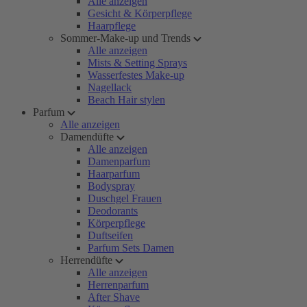
Alle anzeigen
Gesicht & Körperpflege
Haarpflege
Sommer-Make-up und Trends
Alle anzeigen
Mists & Setting Sprays
Wasserfestes Make-up
Nagellack
Beach Hair stylen
Parfum
Alle anzeigen
Damendüfte
Alle anzeigen
Damenparfum
Haarparfum
Bodyspray
Duschgel Frauen
Deodorants
Körperpflege
Duftseifen
Parfum Sets Damen
Herrendüfte
Alle anzeigen
Herrenparfum
After Shave