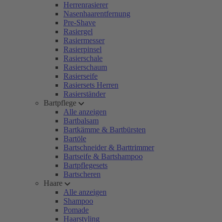
Herrenrasierer
Nasenhaarentfernung
Pre-Shave
Rasiergel
Rasiermesser
Rasierpinsel
Rasierschale
Rasierschaum
Rasierseife
Rasiersets Herren
Rasierständer
Bartpflege
Alle anzeigen
Bartbalsam
Bartkämme & Bartbürsten
Bartöle
Bartschneider & Barttrimmer
Bartseife & Bartshampoo
Bartpflegesets
Bartscheren
Haare
Alle anzeigen
Shampoo
Pomade
Haarstyling