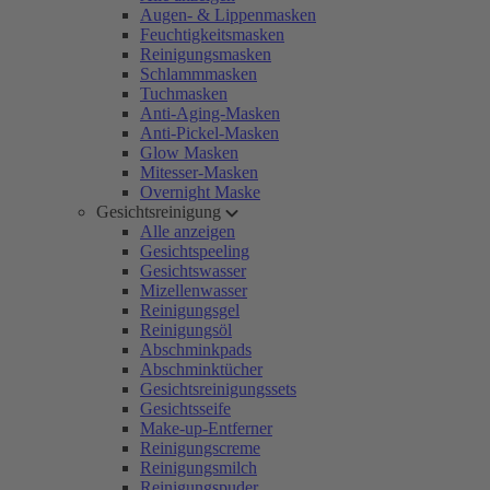
Augen- & Lippenmasken
Feuchtigkeitsmasken
Reinigungsmasken
Schlammmasken
Tuchmasken
Anti-Aging-Masken
Anti-Pickel-Masken
Glow Masken
Mitesser-Masken
Overnight Maske
Gesichtsreinigung
Alle anzeigen
Gesichtspeeling
Gesichtswasser
Mizellenwasser
Reinigungsgel
Reinigungsöl
Abschminkpads
Abschminktücher
Gesichtsreinigungssets
Gesichtsseife
Make-up-Entferner
Reinigungscreme
Reinigungsmilch
Reinigungspuder