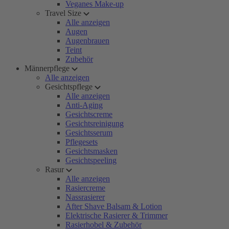
Veganes Make-up
Travel Size
Alle anzeigen
Augen
Augenbrauen
Teint
Zubehör
Männerpflege
Alle anzeigen
Gesichtspflege
Alle anzeigen
Anti-Aging
Gesichtscreme
Gesichtsreinigung
Gesichtsserum
Pflegesets
Gesichtsmasken
Gesichtspeeling
Rasur
Alle anzeigen
Rasiercreme
Nassrasierer
After Shave Balsam & Lotion
Elektrische Rasierer & Trimmer
Rasierhobel & Zubehör