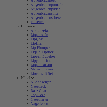
Augenbrauengel
Augenbrauenpomade
Augenbrauenpuder
Augenbrauenstifte
Augenbrauenscheren
Pinzetten
Lippen
Alle anzeigen
Lippenstifte
Lipgloss
Lipliner
Lip-Plumper
Liquid Lipstick
Lippen Zubehör
Lippen-Primer
Lippenbalsam
Matter Lippenstift
Lippenstift-Sets
Nägel
Alle anzeigen
Nagellack
Base Coat
Top Coat
Nagelhärter
Nagelfeilen