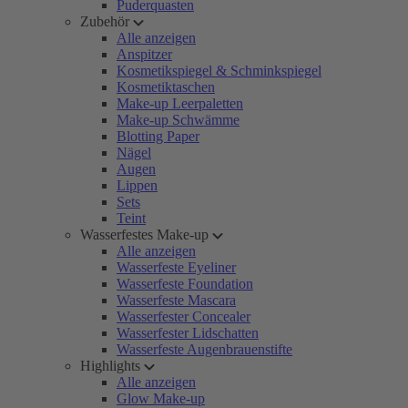
Puderquasten
Zubehör
Alle anzeigen
Anspitzer
Kosmetikspiegel & Schminkspiegel
Kosmetiktaschen
Make-up Leerpaletten
Make-up Schwämme
Blotting Paper
Nägel
Augen
Lippen
Sets
Teint
Wasserfestes Make-up
Alle anzeigen
Wasserfeste Eyeliner
Wasserfeste Foundation
Wasserfeste Mascara
Wasserfester Concealer
Wasserfester Lidschatten
Wasserfeste Augenbrauenstifte
Highlights
Alle anzeigen
Glow Make-up