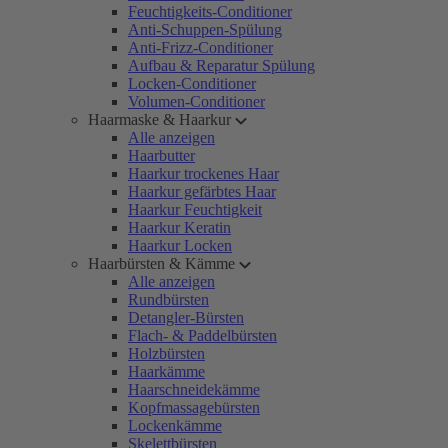
Feuchtigkeits-Conditioner
Anti-Schuppen-Spülung
Anti-Frizz-Conditioner
Aufbau & Reparatur Spülung
Locken-Conditioner
Volumen-Conditioner
Haarmaske & Haarkur
Alle anzeigen
Haarbutter
Haarkur trockenes Haar
Haarkur gefärbtes Haar
Haarkur Feuchtigkeit
Haarkur Keratin
Haarkur Locken
Haarbürsten & Kämme
Alle anzeigen
Rundbürsten
Detangler-Bürsten
Flach- & Paddelbürsten
Holzbürsten
Haarkämme
Haarschneidekämme
Kopfmassagebürsten
Lockenkämme
Skelettbürsten