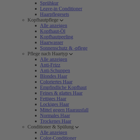
Sprühkur
Leave-in Conditioner
Haarpflegesets
Kopfhautpflege
Alle anzeigen
Kopfhaut-Öl
Kopfhautpeeling
Haarwasser
Sonnenschutz & -pflege
Pflege nach Haartyp
Alle anzeigen
Anti-Frizz
Anti-Schuppen
Blondes Haar
Coloriertes Haar
Empfindliche Kopfhaut
Feines & glattes Haar
Fettiges Haar
Lockiges Haar
Mittel gegen Haarausfall
Normales Haar
Trockenes Haar
Conditioner & Spülung
Alle anzeigen
Color-Conditioner