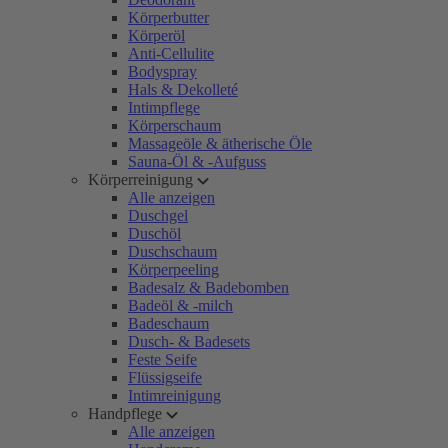
Körperbutter
Körperöl
Anti-Cellulite
Bodyspray
Hals & Dekolleté
Intimpflege
Körperschaum
Massageöle & ätherische Öle
Sauna-Öl & -Aufguss
Körperreinigung
Alle anzeigen
Duschgel
Duschöl
Duschschaum
Körperpeeling
Badesalz & Badebomben
Badeöl & -milch
Badeschaum
Dusch- & Badesets
Feste Seife
Flüssigseife
Intimreinigung
Handpflege
Alle anzeigen