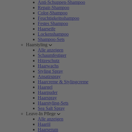
Anti-Schuppen-Shampoo
Repair-Shampoo
Color-Shampoo
Feuchtigkeitsshampoo
Festes Shampoo
Haarseife
Lockenshampoo
Shampoo-Sets
Haarstyling
Alle anzeigen
Schaumfestiger
Hitzeschutz
Haarwachs
Styling Spray
Ansatzspray
Haarcreme & Stylingcreme
Haargel
Haarpuder
Haarspray
Haarstyling-Sets
Sea Salt Spray
Leave-In Pflege
Alle anzeigen
Haaröl
Haarserum