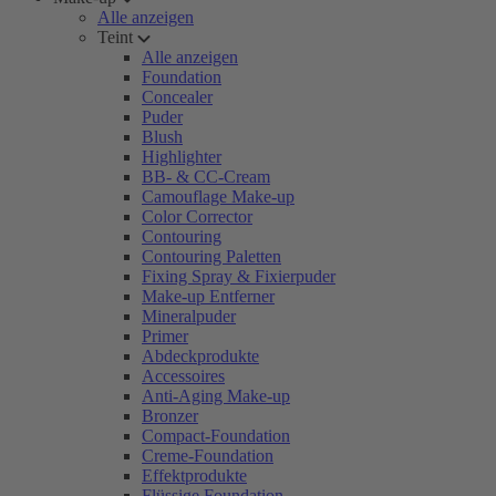
Alle anzeigen
Teint
Alle anzeigen
Foundation
Concealer
Puder
Blush
Highlighter
BB- & CC-Cream
Camouflage Make-up
Color Corrector
Contouring
Contouring Paletten
Fixing Spray & Fixierpuder
Make-up Entferner
Mineralpuder
Primer
Abdeckprodukte
Accessoires
Anti-Aging Make-up
Bronzer
Compact-Foundation
Creme-Foundation
Effektprodukte
Flüssige Foundation