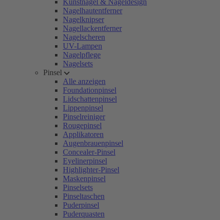
Kunstnägel & Nageldesign
Nagelhautentferner
Nagelknipser
Nagellackentferner
Nagelscheren
UV-Lampen
Nagelpflege
Nagelsets
Pinsel
Alle anzeigen
Foundationpinsel
Lidschattenpinsel
Lippenpinsel
Pinselreiniger
Rougepinsel
Applikatoren
Augenbrauenpinsel
Concealer-Pinsel
Eyelinerpinsel
Highlighter-Pinsel
Maskenpinsel
Pinselsets
Pinseltaschen
Puderpinsel
Puderquasten