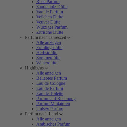
Rose Parfum
Sandelholz Düfte
Vanille Parfum
Veilchen Düfte
Vetiver Düfte
Würziges Parfum
Zitrische Düfte
Parfum nach Jahreszeit
Alle anzeigen
Frühlingsdüfte
Herbstdüfte
Sommerdüfte
Winterdüfte
Highlights
Alle anzeigen
Beliebtes Parfum
Eau de Cologne
Eau de Parfum
Eau de Toilette
Parfum auf Rechnung
Parfum Miniaturen
Unisex Parfum
Parfum nach Land
Alle anzeigen
Arabisches Parfum