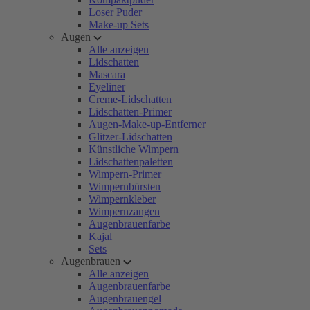
Loser Puder
Make-up Sets
Augen
Alle anzeigen
Lidschatten
Mascara
Eyeliner
Creme-Lidschatten
Lidschatten-Primer
Augen-Make-up-Entferner
Glitzer-Lidschatten
Künstliche Wimpern
Lidschattenpaletten
Wimpern-Primer
Wimpernbürsten
Wimpernkleber
Wimpernzangen
Augenbrauenfarbe
Kajal
Sets
Augenbrauen
Alle anzeigen
Augenbrauenfarbe
Augenbrauengel