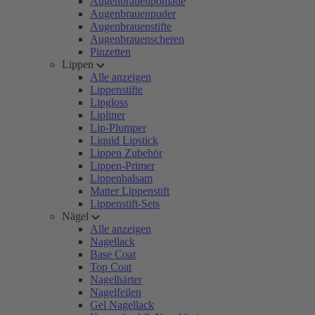
Augenbrauenpomade
Augenbrauenpuder
Augenbrauenstifte
Augenbrauenscheren
Pinzetten
Lippen
Alle anzeigen
Lippenstifte
Lipgloss
Lipliner
Lip-Plumper
Liquid Lipstick
Lippen Zubehör
Lippen-Primer
Lippenbalsam
Matter Lippenstift
Lippenstift-Sets
Nägel
Alle anzeigen
Nagellack
Base Coat
Top Coat
Nagelhärter
Nagelfeilen
Gel Nagellack