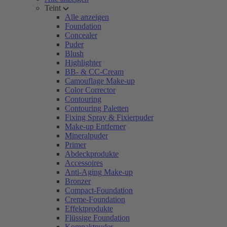
Teint
Alle anzeigen
Foundation
Concealer
Puder
Blush
Highlighter
BB- & CC-Cream
Camouflage Make-up
Color Corrector
Contouring
Contouring Paletten
Fixing Spray & Fixierpuder
Make-up Entferner
Mineralpuder
Primer
Abdeckprodukte
Accessoires
Anti-Aging Make-up
Bronzer
Compact-Foundation
Creme-Foundation
Effektprodukte
Flüssige Foundation
Kompaktpuder