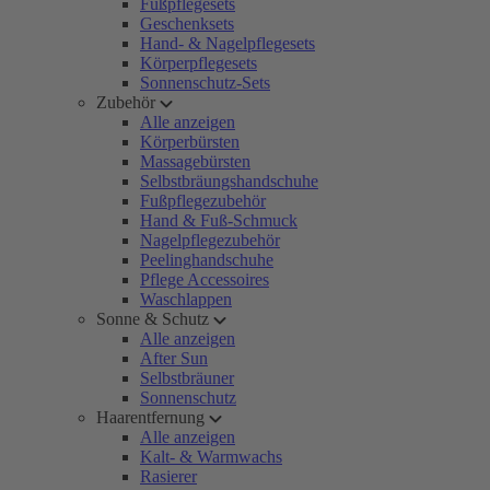
Fußpflegesets
Geschenksets
Hand- & Nagelpflegesets
Körperpflegesets
Sonnenschutz-Sets
Zubehör
Alle anzeigen
Körperbürsten
Massagebürsten
Selbstbräungshandschuhe
Fußpflegezubehör
Hand & Fuß-Schmuck
Nagelpflegezubehör
Peelinghandschuhe
Pflege Accessoires
Waschlappen
Sonne & Schutz
Alle anzeigen
After Sun
Selbstbräuner
Sonnenschutz
Haarentfernung
Alle anzeigen
Kalt- & Warmwachs
Rasierer