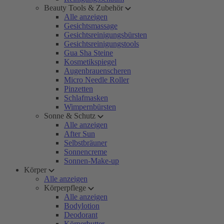
Beauty Tools & Zubehör
Alle anzeigen
Gesichtsmassage
Gesichtsreinigungsbürsten
Gesichtsreinigungstools
Gua Sha Steine
Kosmetikspiegel
Augenbrauenscheren
Micro Needle Roller
Pinzetten
Schlafmasken
Wimpernbürsten
Sonne & Schutz
Alle anzeigen
After Sun
Selbstbräuner
Sonnencreme
Sonnen-Make-up
Körper
Alle anzeigen
Körperpflege
Alle anzeigen
Bodylotion
Deodorant
Körperbutter