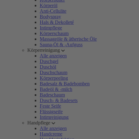
Körperöl
Anti-Cellulite
Bodyspray
Hals & Dekolleté
Intimpflege
Körperschaum
Massageöle & ätherische Öle
Sauna-Öl & -Aufguss
Körperreinigung
Alle anzeigen
Duschgel
Duschöl
Duschschaum
Körperpeeling
Badesalz & Badebomben
Badeöl & -milch
Badeschaum
Dusch- & Badesets
Feste Seife
Flüssigseife
Intimreinigung
Handpflege
Alle anzeigen
Handcreme