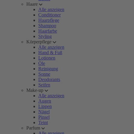
Haare
Alle anzeigen
Conditioner
Haarpflege
Shampoo
Haarfarbe
Styling
Körperpflege
Alle anzeigen
Hand & Fuß
Lotionen
Öle
Reinigung
Sonne
Deodorants
Seifen
Make-up
Alle anzeigen
Augen
Lippen
Nägel
Pinsel
Teint
Parfum
Alle anzeigen