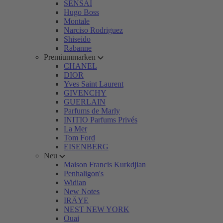
SENSAI
Hugo Boss
Montale
Narciso Rodriguez
Shiseido
Rabanne
Premiummarken
CHANEL
DIOR
Yves Saint Laurent
GIVENCHY
GUERLAIN
Parfums de Marly
INITIO Parfums Privés
La Mer
Tom Ford
EISENBERG
Neu
Maison Francis Kurkdjian
Penhaligon's
Widian
New Notes
IRÄYE
NEST NEW YORK
Ouai