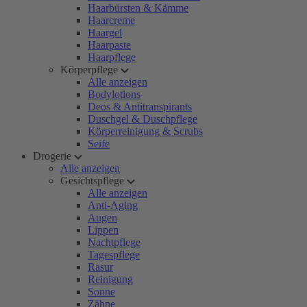
Haarbürsten & Kämme
Haarcreme
Haargel
Haarpaste
Haarpflege
Körperpflege
Alle anzeigen
Bodylotions
Deos & Antitranspirants
Duschgel & Duschpflege
Körperreinigung & Scrubs
Seife
Drogerie
Alle anzeigen
Gesichtspflege
Alle anzeigen
Anti-Aging
Augen
Lippen
Nachtpflege
Tagespflege
Rasur
Reinigung
Sonne
Zähne