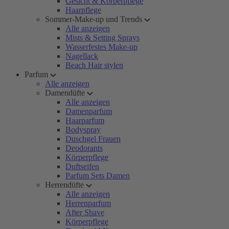
Gesicht & Körperpflege
Haarpflege
Sommer-Make-up und Trends
Alle anzeigen
Mists & Setting Sprays
Wasserfestes Make-up
Nagellack
Beach Hair stylen
Parfum
Alle anzeigen
Damendüfte
Alle anzeigen
Damenparfum
Haarparfum
Bodyspray
Duschgel Frauen
Deodorants
Körperpflege
Duftseifen
Parfum Sets Damen
Herrendüfte
Alle anzeigen
Herrenparfum
After Shave
Körperpflege