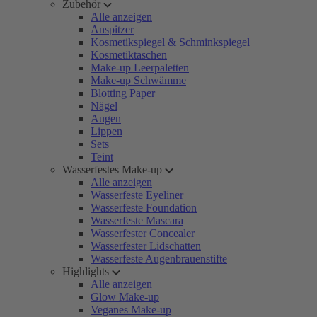
Zubehör
Alle anzeigen
Anspitzer
Kosmetikspiegel & Schminkspiegel
Kosmetiktaschen
Make-up Leerpaletten
Make-up Schwämme
Blotting Paper
Nägel
Augen
Lippen
Sets
Teint
Wasserfestes Make-up
Alle anzeigen
Wasserfeste Eyeliner
Wasserfeste Foundation
Wasserfeste Mascara
Wasserfester Concealer
Wasserfester Lidschatten
Wasserfeste Augenbrauenstifte
Highlights
Alle anzeigen
Glow Make-up
Veganes Make-up