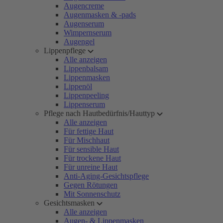
Augencreme
Augenmasken & -pads
Augenserum
Wimpernserum
Augengel
Lippenpflege
Alle anzeigen
Lippenbalsam
Lippenmasken
Lippenöl
Lippenpeeling
Lippenserum
Pflege nach Hautbedürfnis/Hauttyp
Alle anzeigen
Für fettige Haut
Für Mischhaut
Für sensible Haut
Für trockene Haut
Für unreine Haut
Anti-Aging-Gesichtspflege
Gegen Rötungen
Mit Sonnenschutz
Gesichtsmasken
Alle anzeigen
Augen- & Lippenmasken