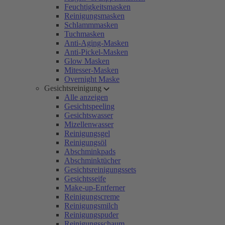
Feuchtigkeitsmasken
Reinigungsmasken
Schlammmasken
Tuchmasken
Anti-Aging-Masken
Anti-Pickel-Masken
Glow Masken
Mitesser-Masken
Overnight Maske
Gesichtsreinigung
Alle anzeigen
Gesichtspeeling
Gesichtswasser
Mizellenwasser
Reinigungsgel
Reinigungsöl
Abschminkpads
Abschminktücher
Gesichtsreinigungssets
Gesichtsseife
Make-up-Entferner
Reinigungscreme
Reinigungsmilch
Reinigungspuder
Reinigungsschaum