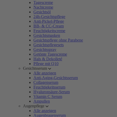
Tagescreme
Nachtcreme
Gesichtsöl
24h-Gesichtspflege
Anti-Pickel-Pflege
BB- & CC-Cream
Feuchtigkeitscreme
Gesichtsmasken
Gesichtspflege ohne Parabene
Gesichtspflegesets
Gesichtsspray
Getönte Tagescreme
Hals & Dekolleté
Pflege mit Q10
Gesichtsserum
Alle anzeigen
Anti-Aging-Gesichtsserum
Collagenserum
Feuchtigkeitsserum
Hyaluronsäure-Serum
Vitamin C Serum
Ampullen
Augenpflege
Alle anzeigen
Augenbrauenserum