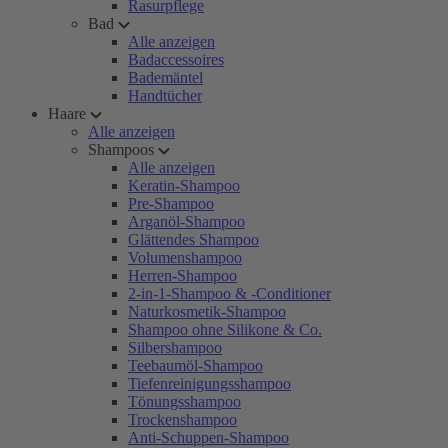
Rasurpflege
Bad
Alle anzeigen
Badaccessoires
Bademäntel
Handtücher
Haare
Alle anzeigen
Shampoos
Alle anzeigen
Keratin-Shampoo
Pre-Shampoo
Arganöl-Shampoo
Glättendes Shampoo
Volumenshampoo
Herren-Shampoo
2-in-1-Shampoo & -Conditioner
Naturkosmetik-Shampoo
Shampoo ohne Silikone & Co.
Silbershampoo
Teebaumöl-Shampoo
Tiefenreinigungsshampoo
Tönungsshampoo
Trockenshampoo
Anti-Schuppen-Shampoo