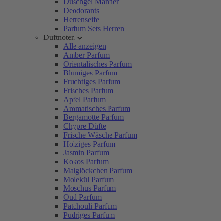
Duschgel Männer
Deodorants
Herrenseife
Parfum Sets Herren
Duftnoten
Alle anzeigen
Amber Parfum
Orientalisches Parfum
Blumiges Parfum
Fruchtiges Parfum
Frisches Parfum
Apfel Parfum
Aromatisches Parfum
Bergamotte Parfum
Chypre Düfte
Frische Wäsche Parfum
Holziges Parfum
Jasmin Parfum
Kokos Parfum
Maiglöckchen Parfum
Molekül Parfum
Moschus Parfum
Oud Parfum
Patchouli Parfum
Pudriges Parfum