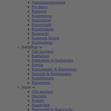
Nasenhaarentfernung
Pre-Shave
Rasiergel
Rasiermesser
Rasierpinsel
Rasierschale
Rasierschaum
Rasierseife
Rasiersets Herren
Rasierständer
Bartpflege
Alle anzeigen
Bartbalsam
Bartkämme & Bartbürsten
Bartöle
Bartschneider & Barttrimmer
Bartseife & Bartshampoo
Bartpflegesets
Bartscheren
Haare
Alle anzeigen
Shampoo
Pomade
Haarstyling
Haarausfall & Haarwuchs