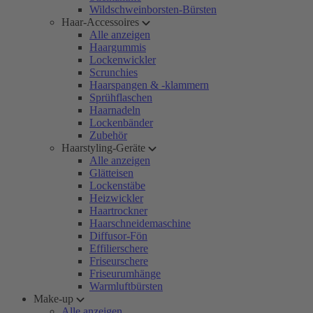
Wildschweinborsten-Bürsten
Haar-Accessoires
Alle anzeigen
Haargummis
Lockenwickler
Scrunchies
Haarspangen & -klammern
Sprühflaschen
Haarnadeln
Lockenbänder
Zubehör
Haarstyling-Geräte
Alle anzeigen
Glätteisen
Lockenstäbe
Heizwickler
Haartrockner
Haarschneidemaschine
Diffusor-Fön
Effilierschere
Friseurschere
Friseurumhänge
Warmluftbürsten
Make-up
Alle anzeigen