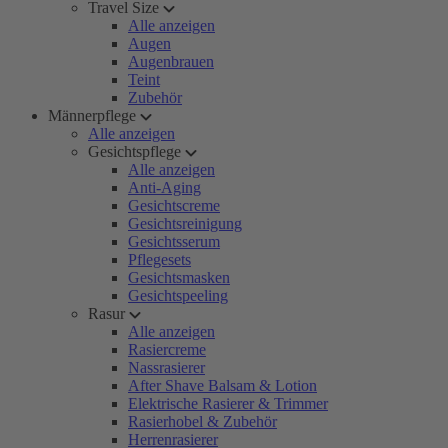
Travel Size
Alle anzeigen
Augen
Augenbrauen
Teint
Zubehör
Männerpflege
Alle anzeigen
Gesichtspflege
Alle anzeigen
Anti-Aging
Gesichtscreme
Gesichtsreinigung
Gesichtsserum
Pflegesets
Gesichtsmasken
Gesichtspeeling
Rasur
Alle anzeigen
Rasiercreme
Nassrasierer
After Shave Balsam & Lotion
Elektrische Rasierer & Trimmer
Rasierhobel & Zubehör
Herrenrasierer