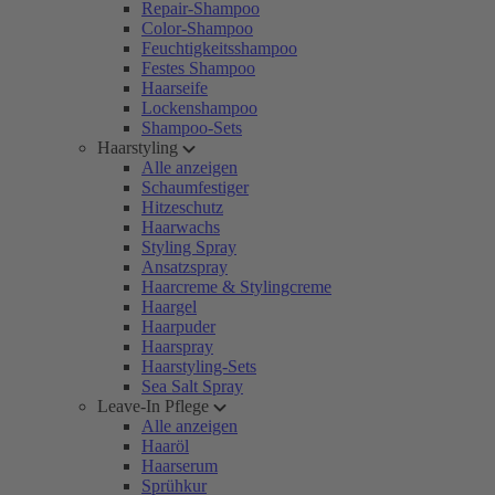
Repair-Shampoo
Color-Shampoo
Feuchtigkeitsshampoo
Festes Shampoo
Haarseife
Lockenshampoo
Shampoo-Sets
Haarstyling
Alle anzeigen
Schaumfestiger
Hitzeschutz
Haarwachs
Styling Spray
Ansatzspray
Haarcreme & Stylingcreme
Haargel
Haarpuder
Haarspray
Haarstyling-Sets
Sea Salt Spray
Leave-In Pflege
Alle anzeigen
Haaröl
Haarserum
Sprühkur