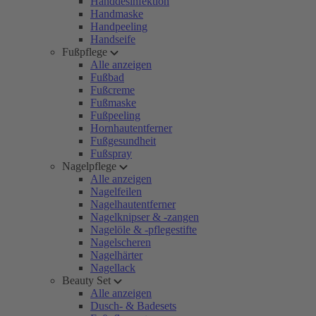
Handdesinfektion
Handmaske
Handpeeling
Handseife
Fußpflege
Alle anzeigen
Fußbad
Fußcreme
Fußmaske
Fußpeeling
Hornhautentferner
Fußgesundheit
Fußspray
Nagelpflege
Alle anzeigen
Nagelfeilen
Nagelhautentferner
Nagelknipser & -zangen
Nagelöle & -pflegestifte
Nagelscheren
Nagelhärter
Nagellack
Beauty Set
Alle anzeigen
Dusch- & Badesets