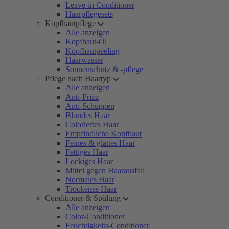
Leave-in Conditioner
Haarpflegesets
Kopfhautpflege
Alle anzeigen
Kopfhaut-Öl
Kopfhautpeeling
Haarwasser
Sonnenschutz & -pflege
Pflege nach Haartyp
Alle anzeigen
Anti-Frizz
Anti-Schuppen
Blondes Haar
Coloriertes Haar
Empfindliche Kopfhaut
Feines & glattes Haar
Fettiges Haar
Lockiges Haar
Mittel gegen Haarausfall
Normales Haar
Trockenes Haar
Conditioner & Spülung
Alle anzeigen
Color-Conditioner
Feuchtigkeits-Conditioner