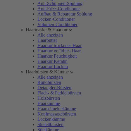
Anti-Schuppen-Spülung
Anti-Frizz-Conditioner
Aufbau & Reparatur Spülung
Locken-Conditioner
Volumen-Conditioner
Haarmaske & Haarkur
Alle anzeigen
Haarbutter
Haarkur trockenes Haar
Haarkur gefärbtes Haar
Haarkur Feuchtigkeit
Haarkur Keratin
Haarkur Locken
Haarbürsten & Kämme
Alle anzeigen
Rundbürsten
Detangler-Bürsten
Flach- & Paddelbürsten
Holzbürsten
Haarkämme
Haarschneidekämme
Kopfmassagebürsten
Lockenkämme
Skelettbürsten
Stielkämme