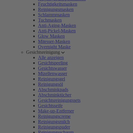
Feuchtigkeitsmasken
Reinigungsmasken
Schlammmasken
Tuchmasken
Anti-Aging-Masken
Anti-Pickel-Masken
Glow Masken
Mitesser-Masken
Overnight Maske
Gesichtsreinigung
Alle anzeigen
Gesichtspeeling
Gesichtswasser
Mizellenwasser
Reinigungsgel
Reinigungsöl
Abschminkpads
Abschminktücher
Gesichtsreinigungssets
Gesichtsseife
Make-up-Entferner
Reinigungscreme
Reinigungsmilch
Reinigungspuder
Reinigungsschaum