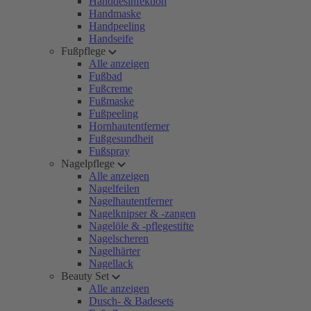
Handdesinfektion
Handmaske
Handpeeling
Handseife
Fußpflege
Alle anzeigen
Fußbad
Fußcreme
Fußmaske
Fußpeeling
Hornhautentferner
Fußgesundheit
Fußspray
Nagelpflege
Alle anzeigen
Nagelfeilen
Nagelhautentferner
Nagelknipser & -zangen
Nagelöle & -pflegestifte
Nagelscheren
Nagelhärter
Nagellack
Beauty Set
Alle anzeigen
Dusch- & Badesets