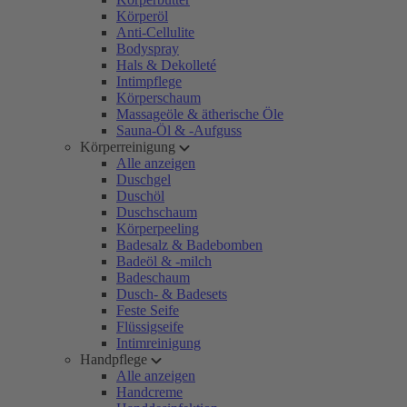
Körperöl
Anti-Cellulite
Bodyspray
Hals & Dekolleté
Intimpflege
Körperschaum
Massageöle & ätherische Öle
Sauna-Öl & -Aufguss
Körperreinigung
Alle anzeigen
Duschgel
Duschöl
Duschschaum
Körperpeeling
Badesalz & Badebomben
Badeöl & -milch
Badeschaum
Dusch- & Badesets
Feste Seife
Flüssigseife
Intimreinigung
Handpflege
Alle anzeigen
Handcreme