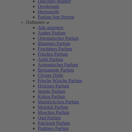
Duschgel Männer
Deodorants
Herrenseife
Parfum Sets Herren
Duftnoten
Alle anzeigen
Amber Parfum
Orientalisches Parfum
Blumiges Parfum
Fruchtiges Parfum
Frisches Parfum
Apfel Parfum
Aromatisches Parfum
Bergamotte Parfum
Chypre Düfte
Frische Wäsche Parfum
Holziges Parfum
Jasmin Parfum
Kokos Parfum
Maiglöckchen Parfum
Molekül Parfum
Moschus Parfum
Oud Parfum
Patchouli Parfum
Pudriges Parfum