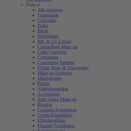
Teint
Alle anzeigen
Foundation
Concealer
Puder
Blush
Highlighter
BB- & CC-Cream
Camouflage Make-up
Color Corrector
Contouring
Contouring Paletten
Fixing Spray & Fixierpuder
Make-up Entferner
Mineralpuder
Primer
Abdeckprodukte
Accessoires
Anti-Aging Make-up
Bronzer
Compact-Foundation
Creme-Foundation
Effektprodukte
Flüssige Foundation
Kompaktpuder