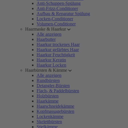
Anti-Schuppen-Spülung
Anti-Frizz-Conditioner
Aufbau & Reparatur Spülung
Locken-Conditioner
Volumen-Conditioner
Haarmaske & Haarkur
Alle anzeigen
Haarbutter
Haarkur trockenes Haar
Haarkur gefärbtes Haar
Haarkur Feuchtigkeit
Haarkur Keratin
Haarkur Locken
Haarbürsten & Kämme
Alle anzeigen
Rundbürsten
Detangler-Bürsten
Flach- & Paddelbürsten
Holzbürsten
Haarkämme
Haarschneidekämme
Kopfmassagebürsten
Lockenkämme
Skelettbürsten
Stielkämme