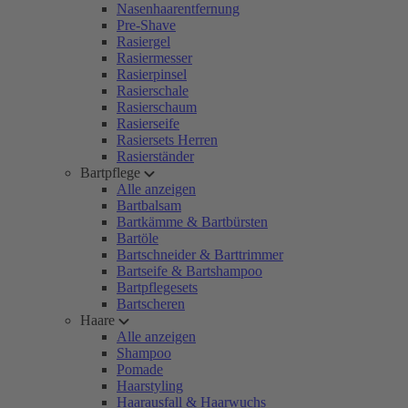
Nasenhaarentfernung
Pre-Shave
Rasiergel
Rasiermesser
Rasierpinsel
Rasierschale
Rasierschaum
Rasierseife
Rasiersets Herren
Rasierständer
Bartpflege
Alle anzeigen
Bartbalsam
Bartkämme & Bartbürsten
Bartöle
Bartschneider & Barttrimmer
Bartseife & Bartshampoo
Bartpflegesets
Bartscheren
Haare
Alle anzeigen
Shampoo
Pomade
Haarstyling
Haarausfall & Haarwuchs