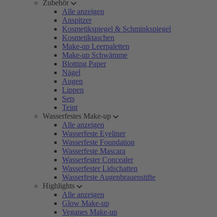
Zubehör
Alle anzeigen
Anspitzer
Kosmetikspiegel & Schminkspiegel
Kosmetiktaschen
Make-up Leerpaletten
Make-up Schwämme
Blotting Paper
Nägel
Augen
Lippen
Sets
Teint
Wasserfestes Make-up
Alle anzeigen
Wasserfeste Eyeliner
Wasserfeste Foundation
Wasserfeste Mascara
Wasserfester Concealer
Wasserfester Lidschatten
Wasserfeste Augenbrauenstifte
Highlights
Alle anzeigen
Glow Make-up
Veganes Make-up