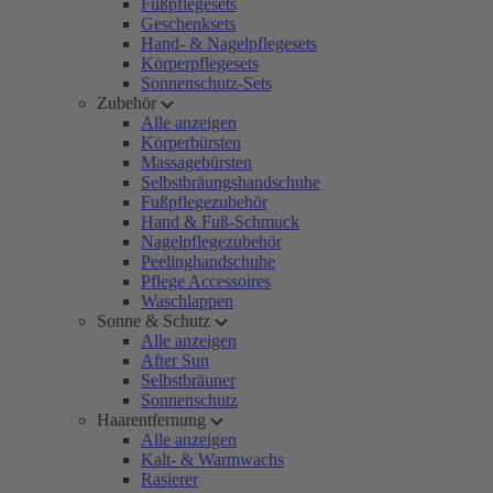
Fußpflegesets
Geschenksets
Hand- & Nagelpflegesets
Körperpflegesets
Sonnenschutz-Sets
Zubehör
Alle anzeigen
Körperbürsten
Massagebürsten
Selbstbräungshandschuhe
Fußpflegezubehör
Hand & Fuß-Schmuck
Nagelpflegezubehör
Peelinghandschuhe
Pflege Accessoires
Waschlappen
Sonne & Schutz
Alle anzeigen
After Sun
Selbstbräuner
Sonnenschutz
Haarentfernung
Alle anzeigen
Kalt- & Warmwachs
Rasierer