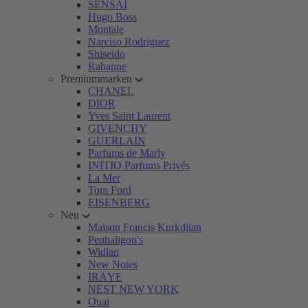
SENSAI
Hugo Boss
Montale
Narciso Rodriguez
Shiseido
Rabanne
Premiummarken
CHANEL
DIOR
Yves Saint Laurent
GIVENCHY
GUERLAIN
Parfums de Marly
INITIO Parfums Privés
La Mer
Tom Ford
EISENBERG
Neu
Maison Francis Kurkdjian
Penhaligon's
Widian
New Notes
IRÄYE
NEST NEW YORK
Ouai