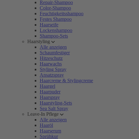
Repair-Shampoo
Color-Shampoo
Feuchtigkeitsshampoo
Festes Shampoo
Haarseife
Lockenshampoo
Shampoo-Sets
Haarstyling
Alle anzeigen
Schaumfestiger
Hitzeschutz
Haarwachs
Styling Spray
Ansatzspray
Haarcreme & Stylingcreme
Haargel
Haarpuder
Haarspray
Haarstyling-Sets
Sea Salt Spray
Leave-In Pflege
Alle anzeigen
Haaröl
Haarserum
Sprühkur