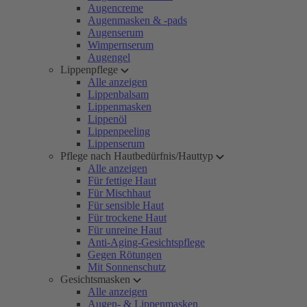
Augencreme
Augenmasken & -pads
Augenserum
Wimpernserum
Augengel
Lippenpflege
Alle anzeigen
Lippenbalsam
Lippenmasken
Lippenöl
Lippenpeeling
Lippenserum
Pflege nach Hautbedürfnis/Hauttyp
Alle anzeigen
Für fettige Haut
Für Mischhaut
Für sensible Haut
Für trockene Haut
Für unreine Haut
Anti-Aging-Gesichtspflege
Gegen Rötungen
Mit Sonnenschutz
Gesichtsmasken
Alle anzeigen
Augen- & Lippenmasken