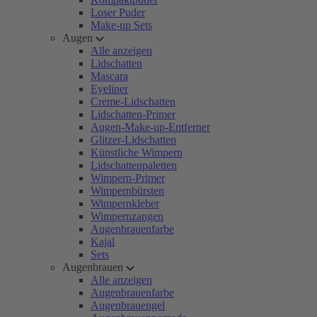
Loser Puder
Make-up Sets
Augen
Alle anzeigen
Lidschatten
Mascara
Eyeliner
Creme-Lidschatten
Lidschatten-Primer
Augen-Make-up-Entferner
Glitzer-Lidschatten
Künstliche Wimpern
Lidschattenpaletten
Wimpern-Primer
Wimpernbürsten
Wimpernkleber
Wimpernzangen
Augenbrauenfarbe
Kajal
Sets
Augenbrauen
Alle anzeigen
Augenbrauenfarbe
Augenbrauengel