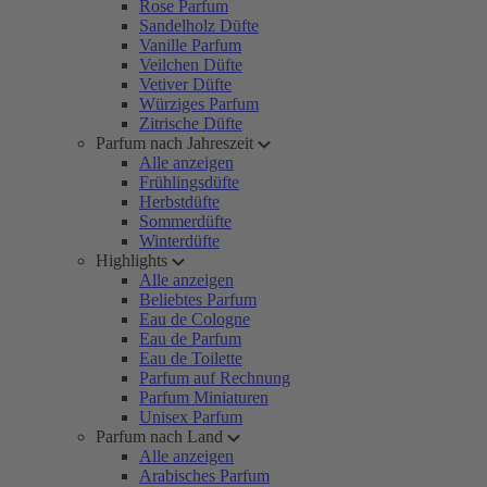
Rose Parfum
Sandelholz Düfte
Vanille Parfum
Veilchen Düfte
Vetiver Düfte
Würziges Parfum
Zitrische Düfte
Parfum nach Jahreszeit
Alle anzeigen
Frühlingsdüfte
Herbstdüfte
Sommerdüfte
Winterdüfte
Highlights
Alle anzeigen
Beliebtes Parfum
Eau de Cologne
Eau de Parfum
Eau de Toilette
Parfum auf Rechnung
Parfum Miniaturen
Unisex Parfum
Parfum nach Land
Alle anzeigen
Arabisches Parfum