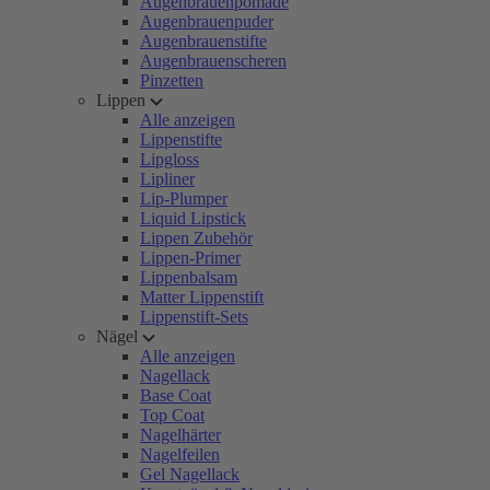
Augenbrauenpomade
Augenbrauenpuder
Augenbrauenstifte
Augenbrauenscheren
Pinzetten
Lippen
Alle anzeigen
Lippenstifte
Lipgloss
Lipliner
Lip-Plumper
Liquid Lipstick
Lippen Zubehör
Lippen-Primer
Lippenbalsam
Matter Lippenstift
Lippenstift-Sets
Nägel
Alle anzeigen
Nagellack
Base Coat
Top Coat
Nagelhärter
Nagelfeilen
Gel Nagellack