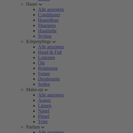
Haare
Alle anzeigen
Conditioner
Haarpflege
Shampoo
Haarfarbe
Styling
Körperpflege
Alle anzeigen
Hand & Fuß
Lotionen
Öle
Reinigung
Sonne
Deodorants
Seifen
Make-up
Alle anzeigen
Augen
Lippen
Nägel
Pinsel
Teint
Parfum
Alle anzeigen