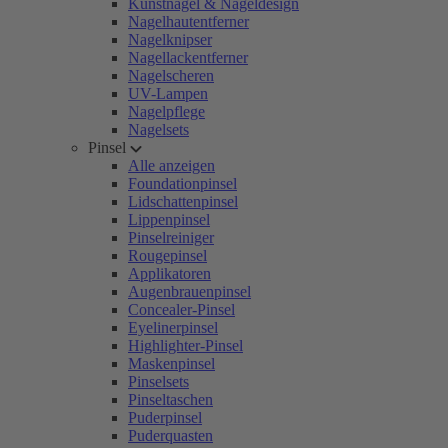
Kunstnägel & Nageldesign
Nagelhautentferner
Nagelknipser
Nagellackentferner
Nagelscheren
UV-Lampen
Nagelpflege
Nagelsets
Pinsel
Alle anzeigen
Foundationpinsel
Lidschattenpinsel
Lippenpinsel
Pinselreiniger
Rougepinsel
Applikatoren
Augenbrauenpinsel
Concealer-Pinsel
Eyelinerpinsel
Highlighter-Pinsel
Maskenpinsel
Pinselsets
Pinseltaschen
Puderpinsel
Puderquasten