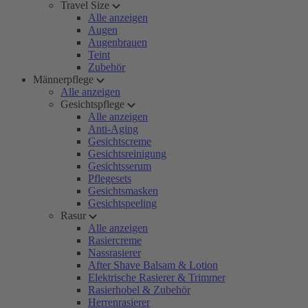
Travel Size
Alle anzeigen
Augen
Augenbrauen
Teint
Zubehör
Männerpflege
Alle anzeigen
Gesichtspflege
Alle anzeigen
Anti-Aging
Gesichtscreme
Gesichtsreinigung
Gesichtsserum
Pflegesets
Gesichtsmasken
Gesichtspeeling
Rasur
Alle anzeigen
Rasiercreme
Nassrasierer
After Shave Balsam & Lotion
Elektrische Rasierer & Trimmer
Rasierhobel & Zubehör
Herrenrasierer