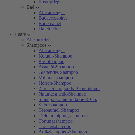
Rasurpflege
Bad
Alle anzeigen
Badaccessoires
Bademäntel
Handtücher
Haare
Alle anzeigen
Shampoos
Alle anzeigen
Keratin-Shampoo
Pre-Shampoo
Arganöl-Shampoo
Glättendes Shampoo
Volumenshampoo
Herren-Shampoo
2-in-1-Shampoo & -Conditioner
Naturkosmetik-Shampoo
Shampoo ohne Silikone & Co.
Silbershampoo
Teebaumöl-Shampoo
Tiefenreinigungsshampoo
Tönungsshampoo
Trockenshampoo
Anti-Schuppen-Shampoo