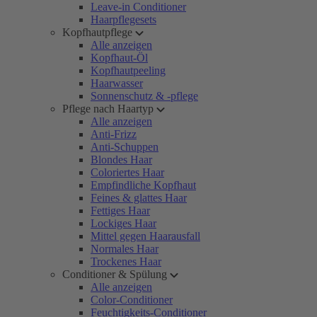
Leave-in Conditioner
Haarpflegesets
Kopfhautpflege
Alle anzeigen
Kopfhaut-Öl
Kopfhautpeeling
Haarwasser
Sonnenschutz & -pflege
Pflege nach Haartyp
Alle anzeigen
Anti-Frizz
Anti-Schuppen
Blondes Haar
Coloriertes Haar
Empfindliche Kopfhaut
Feines & glattes Haar
Fettiges Haar
Lockiges Haar
Mittel gegen Haarausfall
Normales Haar
Trockenes Haar
Conditioner & Spülung
Alle anzeigen
Color-Conditioner
Feuchtigkeits-Conditioner