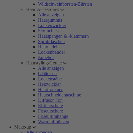
Wildschweinborsten-Bürsten
Haar-Accessoires
Alle anzeigen
Haargummis
Lockenwickler
Scrunchies
Haarspangen & -klammern
Sprühflaschen
Haarnadeln
Lockenbänder
Zubehör
Haarstyling-Geräte
Alle anzeigen
Glätteisen
Lockenstäbe
Heizwickler
Haartrockner
Haarschneidemaschine
Diffusor-Fön
Effilierschere
Friseurschere
Friseurumhänge
Warmluftbürsten
Make-up
Alle anzeigen