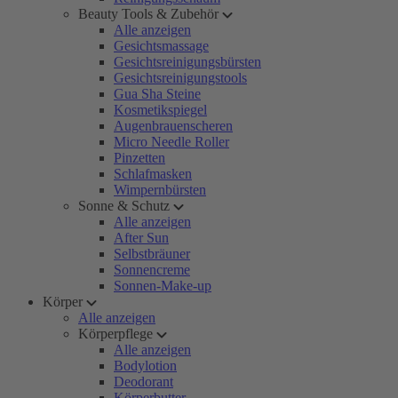
Beauty Tools & Zubehör
Alle anzeigen
Gesichtsmassage
Gesichtsreinigungsbürsten
Gesichtsreinigungstools
Gua Sha Steine
Kosmetikspiegel
Augenbrauenscheren
Micro Needle Roller
Pinzetten
Schlafmasken
Wimpernbürsten
Sonne & Schutz
Alle anzeigen
After Sun
Selbstbräuner
Sonnencreme
Sonnen-Make-up
Körper
Alle anzeigen
Körperpflege
Alle anzeigen
Bodylotion
Deodorant
Körperbutter