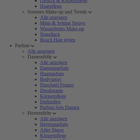
Gesicht & Körperpflege
Haarpflege
Sommer-Make-up und Trends
Alle anzeigen
Mists & Setting Sprays
Wasserfestes Make-up
Nagellack
Beach Hair stylen
Parfum
Alle anzeigen
Damendüfte
Alle anzeigen
Damenparfum
Haarparfum
Bodyspray
Duschgel Frauen
Deodorants
Körperpflege
Duftseifen
Parfum Sets Damen
Herrendüfte
Alle anzeigen
Herrenparfum
After Shave
Körperpflege