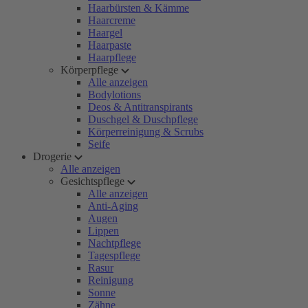
Haarbürsten & Kämme
Haarcreme
Haargel
Haarpaste
Haarpflege
Körperpflege
Alle anzeigen
Bodylotions
Deos & Antitranspirants
Duschgel & Duschpflege
Körperreinigung & Scrubs
Seife
Drogerie
Alle anzeigen
Gesichtspflege
Alle anzeigen
Anti-Aging
Augen
Lippen
Nachtpflege
Tagespflege
Rasur
Reinigung
Sonne
Zähne