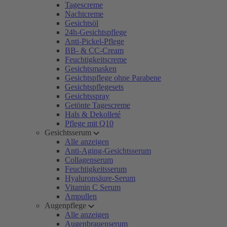
Tagescreme
Nachtcreme
Gesichtsöl
24h-Gesichtspflege
Anti-Pickel-Pflege
BB- & CC-Cream
Feuchtigkeitscreme
Gesichtsmasken
Gesichtspflege ohne Parabene
Gesichtspflegesets
Gesichtsspray
Getönte Tagescreme
Hals & Dekolleté
Pflege mit Q10
Gesichtsserum
Alle anzeigen
Anti-Aging-Gesichtsserum
Collagenserum
Feuchtigkeitsserum
Hyaluronsäure-Serum
Vitamin C Serum
Ampullen
Augenpflege
Alle anzeigen
Augenbrauenserum