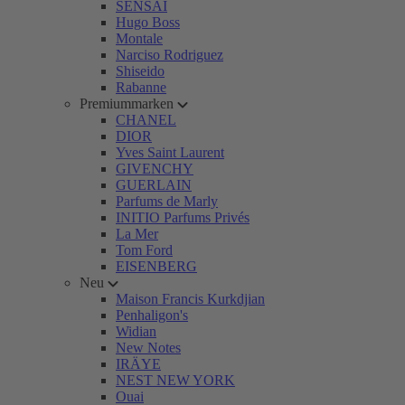
SENSAI
Hugo Boss
Montale
Narciso Rodriguez
Shiseido
Rabanne
Premiummarken
CHANEL
DIOR
Yves Saint Laurent
GIVENCHY
GUERLAIN
Parfums de Marly
INITIO Parfums Privés
La Mer
Tom Ford
EISENBERG
Neu
Maison Francis Kurkdjian
Penhaligon's
Widian
New Notes
IRÄYE
NEST NEW YORK
Ouai