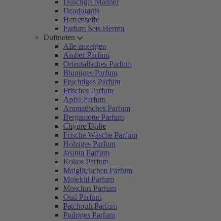
Duschgel Männer
Deodorants
Herrenseife
Parfum Sets Herren
Duftnoten
Alle anzeigen
Amber Parfum
Orientalisches Parfum
Blumiges Parfum
Fruchtiges Parfum
Frisches Parfum
Apfel Parfum
Aromatisches Parfum
Bergamotte Parfum
Chypre Düfte
Frische Wäsche Parfum
Holziges Parfum
Jasmin Parfum
Kokos Parfum
Maiglöckchen Parfum
Molekül Parfum
Moschus Parfum
Oud Parfum
Patchouli Parfum
Pudriges Parfum