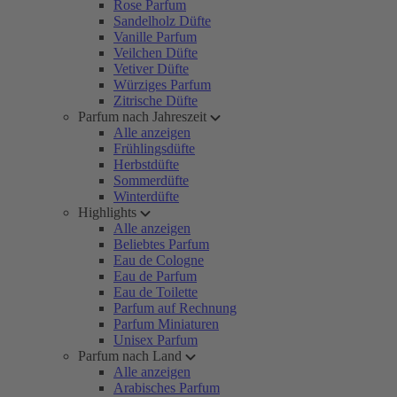
Rose Parfum
Sandelholz Düfte
Vanille Parfum
Veilchen Düfte
Vetiver Düfte
Würziges Parfum
Zitrische Düfte
Parfum nach Jahreszeit
Alle anzeigen
Frühlingsdüfte
Herbstdüfte
Sommerdüfte
Winterdüfte
Highlights
Alle anzeigen
Beliebtes Parfum
Eau de Cologne
Eau de Parfum
Eau de Toilette
Parfum auf Rechnung
Parfum Miniaturen
Unisex Parfum
Parfum nach Land
Alle anzeigen
Arabisches Parfum