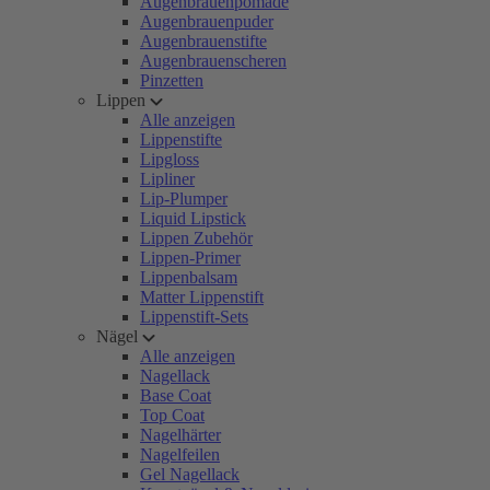
Augenbrauenpomade
Augenbrauenpuder
Augenbrauenstifte
Augenbrauenscheren
Pinzetten
Lippen
Alle anzeigen
Lippenstifte
Lipgloss
Lipliner
Lip-Plumper
Liquid Lipstick
Lippen Zubehör
Lippen-Primer
Lippenbalsam
Matter Lippenstift
Lippenstift-Sets
Nägel
Alle anzeigen
Nagellack
Base Coat
Top Coat
Nagelhärter
Nagelfeilen
Gel Nagellack