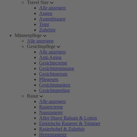
Travel Size
Alle anzeigen
Augen
Augenbrauen
Teint
Zubehör
Männerpflege
Alle anzeigen
Gesichtspflege
Alle anzeigen
Anti-Aging
Gesichtscreme
Gesichtsreinigung
Gesichtsserum
Pflegesets
Gesichtsmasken
Gesichtspeeling
Rasur
Alle anzeigen
Rasiercreme
Nassrasierer
After Shave Balsam & Lotion
Elektrische Rasierer & Trimmer
Rasierhobel & Zubehör
Herrenrasierer