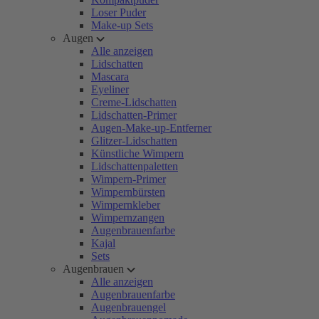
Loser Puder
Make-up Sets
Augen
Alle anzeigen
Lidschatten
Mascara
Eyeliner
Creme-Lidschatten
Lidschatten-Primer
Augen-Make-up-Entferner
Glitzer-Lidschatten
Künstliche Wimpern
Lidschattenpaletten
Wimpern-Primer
Wimpernbürsten
Wimpernkleber
Wimpernzangen
Augenbrauenfarbe
Kajal
Sets
Augenbrauen
Alle anzeigen
Augenbrauenfarbe
Augenbrauengel