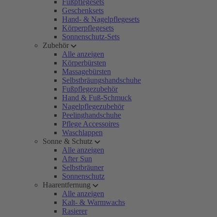
Fußpflegesets
Geschenksets
Hand- & Nagelpflegesets
Körperpflegesets
Sonnenschutz-Sets
Zubehör
Alle anzeigen
Körperbürsten
Massagebürsten
Selbstbräungshandschuhe
Fußpflegezubehör
Hand & Fuß-Schmuck
Nagelpflegezubehör
Peelinghandschuhe
Pflege Accessoires
Waschlappen
Sonne & Schutz
Alle anzeigen
After Sun
Selbstbräuner
Sonnenschutz
Haarentfernung
Alle anzeigen
Kalt- & Warmwachs
Rasierer