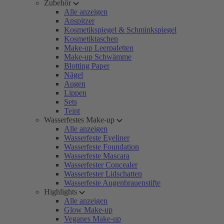
Zubehör
Alle anzeigen
Anspitzer
Kosmetikspiegel & Schminkspiegel
Kosmetiktaschen
Make-up Leerpaletten
Make-up Schwämme
Blotting Paper
Nägel
Augen
Lippen
Sets
Teint
Wasserfestes Make-up
Alle anzeigen
Wasserfeste Eyeliner
Wasserfeste Foundation
Wasserfeste Mascara
Wasserfester Concealer
Wasserfester Lidschatten
Wasserfeste Augenbrauenstifte
Highlights
Alle anzeigen
Glow Make-up
Veganes Make-up