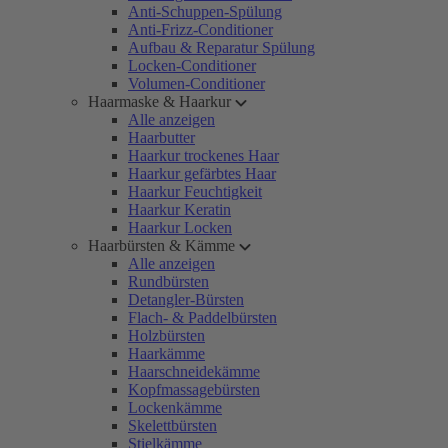
Anti-Schuppen-Spülung
Anti-Frizz-Conditioner
Aufbau & Reparatur Spülung
Locken-Conditioner
Volumen-Conditioner
Haarmaske & Haarkur
Alle anzeigen
Haarbutter
Haarkur trockenes Haar
Haarkur gefärbtes Haar
Haarkur Feuchtigkeit
Haarkur Keratin
Haarkur Locken
Haarbürsten & Kämme
Alle anzeigen
Rundbürsten
Detangler-Bürsten
Flach- & Paddelbürsten
Holzbürsten
Haarkämme
Haarschneidekämme
Kopfmassagebürsten
Lockenkämme
Skelettbürsten
Stielkämme