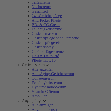
Tagescreme
Nachtcreme
Gesichtsöl
24h-Gesichtspflege
Anti-Pickel-Pflege
BB- & CC-Cream
Feuchtigkeitscreme
Gesichtsmasken
Gesichtspflege ohne Parabene
Gesichtspflegesets
Gesichtsspray
Getönte Tagescreme
Hals & Dekolleté
Pflege mit Q10
Gesichtsserum
Alle anzeigen
Anti-Aging-Gesichtsserum
Collagenserum
Feuchtigkeitsserum
Hyaluronsäure-Serum
Vitamin C Serum
Ampullen
Augenpflege
Alle anzeigen
Augenbrauenserum