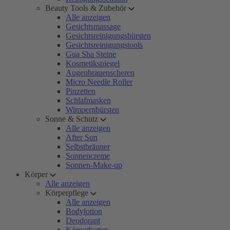
Beauty Tools & Zubehör
Alle anzeigen
Gesichtsmassage
Gesichtsreinigungsbürsten
Gesichtsreinigungstools
Gua Sha Steine
Kosmetikspiegel
Augenbrauenscheren
Micro Needle Roller
Pinzetten
Schlafmasken
Wimpernbürsten
Sonne & Schutz
Alle anzeigen
After Sun
Selbstbräuner
Sonnencreme
Sonnen-Make-up
Körper
Alle anzeigen
Körperpflege
Alle anzeigen
Bodylotion
Deodorant
Körperbutter