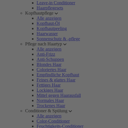
Leave-in Conditioner
Haarpflegesets
Kopfhautpflege
Alle anzeigen
Kopfhaut-Öl
Kopfhautpeeling
Haarwasser
Sonnenschutz & -pflege
Pflege nach Haartyp
Alle anzeigen
Anti-Frizz
Anti-Schuppen
Blondes Haar
Coloriertes Haar
Empfindliche Kopfhaut
Feines & glattes Haar
Fettiges Haar
Lockiges Haar
Mittel gegen Haarausfall
Normales Haar
Trockenes Haar
Conditioner & Spülung
Alle anzeigen
Color-Conditioner
Feuchtigkeits-Conditioner