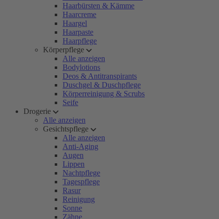
Haarbürsten & Kämme
Haarcreme
Haargel
Haarpaste
Haarpflege
Körperpflege
Alle anzeigen
Bodylotions
Deos & Antitranspirants
Duschgel & Duschpflege
Körperreinigung & Scrubs
Seife
Drogerie
Alle anzeigen
Gesichtspflege
Alle anzeigen
Anti-Aging
Augen
Lippen
Nachtpflege
Tagespflege
Rasur
Reinigung
Sonne
Zähne