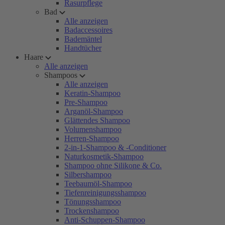
Rasurpflege
Bad
Alle anzeigen
Badaccessoires
Bademäntel
Handtücher
Haare
Alle anzeigen
Shampoos
Alle anzeigen
Keratin-Shampoo
Pre-Shampoo
Arganöl-Shampoo
Glättendes Shampoo
Volumenshampoo
Herren-Shampoo
2-in-1-Shampoo & -Conditioner
Naturkosmetik-Shampoo
Shampoo ohne Silikone & Co.
Silbershampoo
Teebaumöl-Shampoo
Tiefenreinigungsshampoo
Tönungsshampoo
Trockenshampoo
Anti-Schuppen-Shampoo