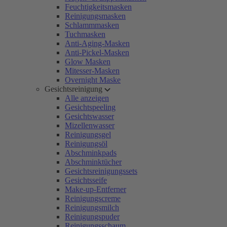
Feuchtigkeitsmasken
Reinigungsmasken
Schlammmasken
Tuchmasken
Anti-Aging-Masken
Anti-Pickel-Masken
Glow Masken
Mitesser-Masken
Overnight Maske
Gesichtsreinigung
Alle anzeigen
Gesichtspeeling
Gesichtswasser
Mizellenwasser
Reinigungsgel
Reinigungsöl
Abschminkpads
Abschminktücher
Gesichtsreinigungssets
Gesichtsseife
Make-up-Entferner
Reinigungscreme
Reinigungsmilch
Reinigungspuder
Reinigungsschaum