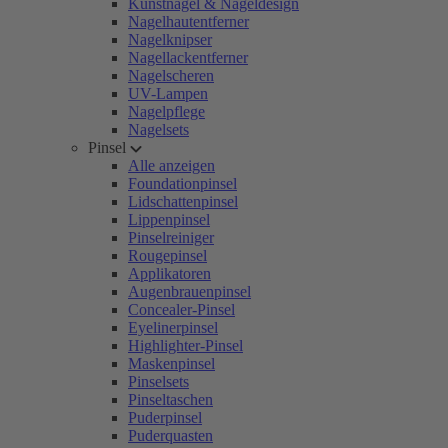
Kunstnägel & Nageldesign
Nagelhautentferner
Nagelknipser
Nagellackentferner
Nagelscheren
UV-Lampen
Nagelpflege
Nagelsets
Pinsel
Alle anzeigen
Foundationpinsel
Lidschattenpinsel
Lippenpinsel
Pinselreiniger
Rougepinsel
Applikatoren
Augenbrauenpinsel
Concealer-Pinsel
Eyelinerpinsel
Highlighter-Pinsel
Maskenpinsel
Pinselsets
Pinseltaschen
Puderpinsel
Puderquasten