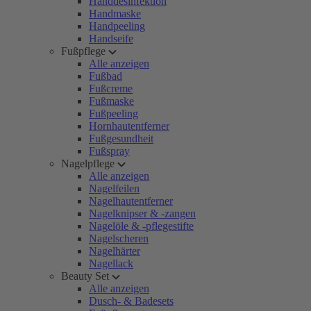
Handdesinfektion
Handmaske
Handpeeling
Handseife
Fußpflege
Alle anzeigen
Fußbad
Fußcreme
Fußmaske
Fußpeeling
Hornhautentferner
Fußgesundheit
Fußspray
Nagelpflege
Alle anzeigen
Nagelfeilen
Nagelhautentferner
Nagelknipser & -zangen
Nagelöle & -pflegestifte
Nagelscheren
Nagelhärter
Nagellack
Beauty Set
Alle anzeigen
Dusch- & Badesets