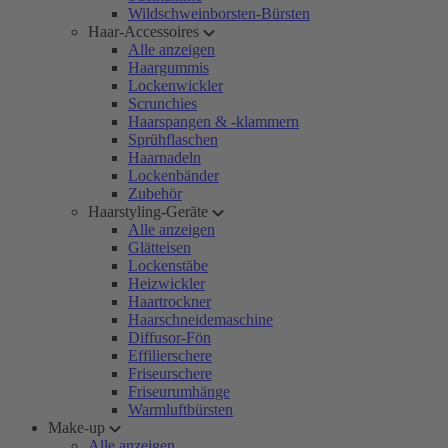
Wildschweinborsten-Bürsten
Haar-Accessoires
Alle anzeigen
Haargummis
Lockenwickler
Scrunchies
Haarspangen & -klammern
Sprühflaschen
Haarnadeln
Lockenbänder
Zubehör
Haarstyling-Geräte
Alle anzeigen
Glätteisen
Lockenstäbe
Heizwickler
Haartrockner
Haarschneidemaschine
Diffusor-Fön
Effilierschere
Friseurschere
Friseurumhänge
Warmluftbürsten
Make-up
Alle anzeigen