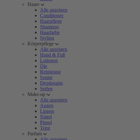
Haare
Alle anzeigen
Conditioner
Haarpflege
Shampoo
Haarfarbe
Styling
Körperpflege
Alle anzeigen
Hand & Fuß
Lotionen
Öle
Reinigung
Sonne
Deodorants
Seifen
Make-up
Alle anzeigen
Augen
Lippen
Nägel
Pinsel
Teint
Parfum
Alle anzeigen