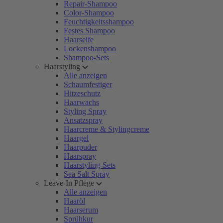
Repair-Shampoo
Color-Shampoo
Feuchtigkeitsshampoo
Festes Shampoo
Haarseife
Lockenshampoo
Shampoo-Sets
Haarstyling
Alle anzeigen
Schaumfestiger
Hitzeschutz
Haarwachs
Styling Spray
Ansatzspray
Haarcreme & Stylingcreme
Haargel
Haarpuder
Haarspray
Haarstyling-Sets
Sea Salt Spray
Leave-In Pflege
Alle anzeigen
Haaröl
Haarserum
Sprühkur