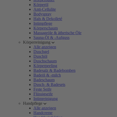
Körperöl
Anti-Cellulite
Bodyspray
Hals & Dekolleté
Intimpflege
Körperschaum
Massageöle & ätherische Öle
Sauna-Öl & -Aufguss
Körperreinigung
Alle anzeigen
Duschgel
Duschöl
Duschschaum
Körperpeeling
Badesalz & Badebomben
Badeöl & -milch
Badeschaum
Dusch- & Badesets
Feste Seife
Flüssigseife
Intimreinigung
Handpflege
Alle anzeigen
Handcreme