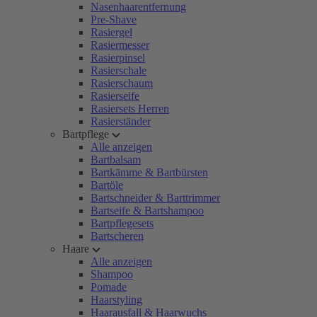
Nasenhaarentfernung
Pre-Shave
Rasiergel
Rasiermesser
Rasierpinsel
Rasierschale
Rasierschaum
Rasierseife
Rasiersets Herren
Rasierständer
Bartpflege
Alle anzeigen
Bartbalsam
Bartkämme & Bartbürsten
Bartöle
Bartschneider & Barttrimmer
Bartseife & Bartshampoo
Bartpflegesets
Bartscheren
Haare
Alle anzeigen
Shampoo
Pomade
Haarstyling
Haarausfall & Haarwuchs