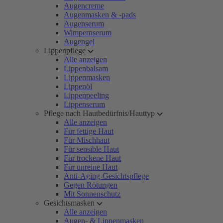
Augencreme
Augenmasken & -pads
Augenserum
Wimpernserum
Augengel
Lippenpflege
Alle anzeigen
Lippenbalsam
Lippenmasken
Lippenöl
Lippenpeeling
Lippenserum
Pflege nach Hautbedürfnis/Hauttyp
Alle anzeigen
Für fettige Haut
Für Mischhaut
Für sensible Haut
Für trockene Haut
Für unreine Haut
Anti-Aging-Gesichtspflege
Gegen Rötungen
Mit Sonnenschutz
Gesichtsmasken
Alle anzeigen
Augen- & Lippenmasken