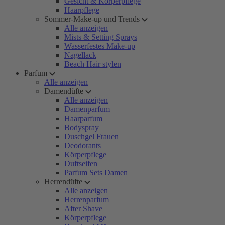
Gesicht & Körperpflege
Haarpflege
Sommer-Make-up und Trends
Alle anzeigen
Mists & Setting Sprays
Wasserfestes Make-up
Nagellack
Beach Hair stylen
Parfum
Alle anzeigen
Damendüfte
Alle anzeigen
Damenparfum
Haarparfum
Bodyspray
Duschgel Frauen
Deodorants
Körperpflege
Duftseifen
Parfum Sets Damen
Herrendüfte
Alle anzeigen
Herrenparfum
After Shave
Körperpflege