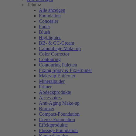
Teint
Alle anzeigen
Foundation
Concealer
Puder
Blush
Highlighter
BB- & CC-Cream
Camouflage Make-up
Color Corrector
Contouring
Contouring Paletten
Fixing Spray & Fixierpuder
Make-up Entferner
Mineralpuder
Primer
Abdeckprodukte
Accessoires
Anti-Aging Make-up
Bronzer
Compact-Foundation
Creme-Foundation
Effektprodukte
Flüssige Foundation
Kompaktpuder