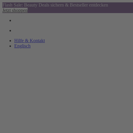
Flash Sale: Beauty Deals sichern & Bestseller entdecken
Jetzt shoppen
Hilfe & Kontakt
Englisch