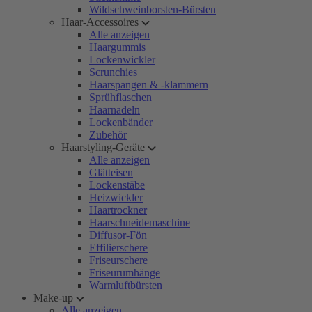
Wildschweinborsten-Bürsten
Haar-Accessoires
Alle anzeigen
Haargummis
Lockenwickler
Scrunchies
Haarspangen & -klammern
Sprühflaschen
Haarnadeln
Lockenbänder
Zubehör
Haarstyling-Geräte
Alle anzeigen
Glätteisen
Lockenstäbe
Heizwickler
Haartrockner
Haarschneidemaschine
Diffusor-Fön
Effilierschere
Friseurschere
Friseurumhänge
Warmluftbürsten
Make-up
Alle anzeigen