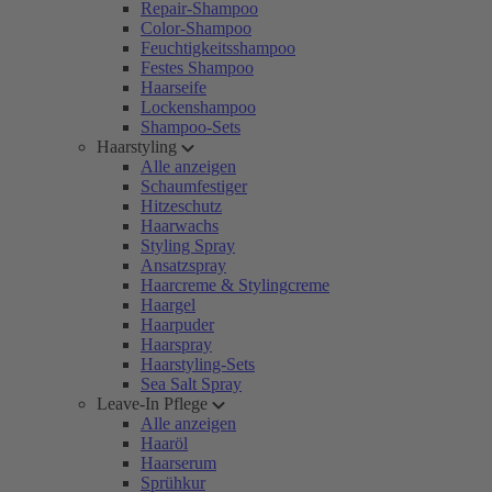
Repair-Shampoo
Color-Shampoo
Feuchtigkeitsshampoo
Festes Shampoo
Haarseife
Lockenshampoo
Shampoo-Sets
Haarstyling
Alle anzeigen
Schaumfestiger
Hitzeschutz
Haarwachs
Styling Spray
Ansatzspray
Haarcreme & Stylingcreme
Haargel
Haarpuder
Haarspray
Haarstyling-Sets
Sea Salt Spray
Leave-In Pflege
Alle anzeigen
Haaröl
Haarserum
Sprühkur