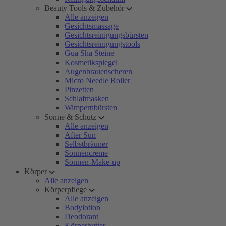
Beauty Tools & Zubehör
Alle anzeigen
Gesichtsmassage
Gesichtsreinigungsbürsten
Gesichtsreinigungstools
Gua Sha Steine
Kosmetikspiegel
Augenbrauenscheren
Micro Needle Roller
Pinzetten
Schlafmasken
Wimpernbürsten
Sonne & Schutz
Alle anzeigen
After Sun
Selbstbräuner
Sonnencreme
Sonnen-Make-up
Körper
Alle anzeigen
Körperpflege
Alle anzeigen
Bodylotion
Deodorant
Körperbutter