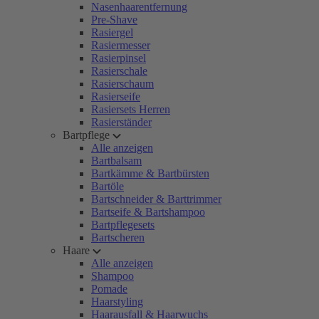
Nasenhaarentfernung
Pre-Shave
Rasiergel
Rasiermesser
Rasierpinsel
Rasierschale
Rasierschaum
Rasierseife
Rasiersets Herren
Rasierständer
Bartpflege
Alle anzeigen
Bartbalsam
Bartkämme & Bartbürsten
Bartöle
Bartschneider & Barttrimmer
Bartseife & Bartshampoo
Bartpflegesets
Bartscheren
Haare
Alle anzeigen
Shampoo
Pomade
Haarstyling
Haarausfall & Haarwuchs