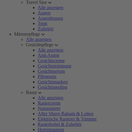
Travel Size
Alle anzeigen
Augen
Augenbrauen
Teint
Zubehör
Männerpflege
Alle anzeigen
Gesichtspflege
Alle anzeigen
Anti-Aging
Gesichtscreme
Gesichtsreinigung
Gesichtsserum
Pflegesets
Gesichtsmasken
Gesichtspeeling
Rasur
Alle anzeigen
Rasiercreme
Nassrasierer
After Shave Balsam & Lotion
Elektrische Rasierer & Trimmer
Rasierhobel & Zubehör
Herrenrasierer