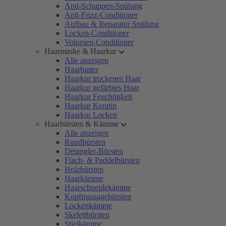
Anti-Schuppen-Spülung
Anti-Frizz-Conditioner
Aufbau & Reparatur Spülung
Locken-Conditioner
Volumen-Conditioner
Haarmaske & Haarkur
Alle anzeigen
Haarbutter
Haarkur trockenes Haar
Haarkur gefärbtes Haar
Haarkur Feuchtigkeit
Haarkur Keratin
Haarkur Locken
Haarbürsten & Kämme
Alle anzeigen
Rundbürsten
Detangler-Bürsten
Flach- & Paddelbürsten
Holzbürsten
Haarkämme
Haarschneidekämme
Kopfmassagebürsten
Lockenkämme
Skelettbürsten
Stielkämme