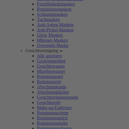
Feuchtigkeitsmasken
Reinigungsmasken
Schlammmasken
Tuchmasken
Anti-Aging-Masken
Anti-Pickel-Masken
Glow Masken
Mitesser-Masken
Overnight Maske
Gesichtsreinigung
Alle anzeigen
Gesichtspeeling
Gesichtswasser
Mizellenwasser
Reinigungsgel
Reinigungsöl
Abschminkpads
Abschminktücher
Gesichtsreinigungssets
Gesichtsseife
Make-up-Entferner
Reinigungscreme
Reinigungsmilch
Reinigungspuder
Reinigungsschaum