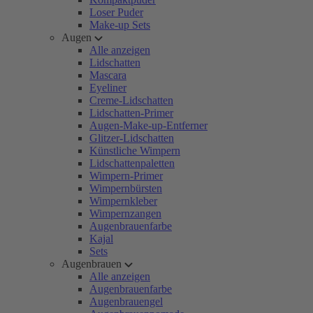
Loser Puder
Make-up Sets
Augen
Alle anzeigen
Lidschatten
Mascara
Eyeliner
Creme-Lidschatten
Lidschatten-Primer
Augen-Make-up-Entferner
Glitzer-Lidschatten
Künstliche Wimpern
Lidschattenpaletten
Wimpern-Primer
Wimpernbürsten
Wimpernkleber
Wimpernzangen
Augenbrauenfarbe
Kajal
Sets
Augenbrauen
Alle anzeigen
Augenbrauenfarbe
Augenbrauengel