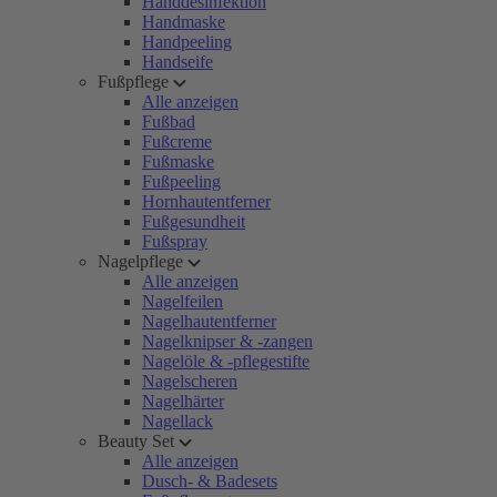
Handdesinfektion
Handmaske
Handpeeling
Handseife
Fußpflege
Alle anzeigen
Fußbad
Fußcreme
Fußmaske
Fußpeeling
Hornhautentferner
Fußgesundheit
Fußspray
Nagelpflege
Alle anzeigen
Nagelfeilen
Nagelhautentferner
Nagelknipser & -zangen
Nagelöle & -pflegestifte
Nagelscheren
Nagelhärter
Nagellack
Beauty Set
Alle anzeigen
Dusch- & Badesets