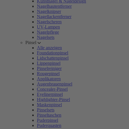
Kunstnägel & Nageldesign
Nagelhautentferner
Nagelknipser
Nagellackentferner
Nagelscheren
UV-Lampen
Nagelpflege
Nagelsets
Pinsel
Alle anzeigen
Foundationpinsel
Lidschattenpinsel
Lippenpinsel
Pinselreiniger
Rougepinsel
Applikatoren
Augenbrauenpinsel
Concealer-Pinsel
Eyelinerpinsel
Highlighter-Pinsel
Maskenpinsel
Pinselsets
Pinseltaschen
Puderpinsel
Puderquasten