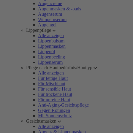
Augencreme
Augenmasken & -pads
Augenserum
Wimpernserum
Augengel
Lippenpflege
Alle anzeigen
Lippenbalsam
Lippenmasken
Lippenöl
Lippenpeeling
Lippenserum
Pflege nach Hautbedürfnis/Hauttyp
Alle anzeigen
Für fettige Haut
Für Mischhaut
Für sensible Haut
Für trockene Haut
Für unreine Haut
Anti-Aging-Gesichtspflege
Gegen Rötungen
Mit Sonnenschutz
Gesichtsmasken
Alle anzeigen
Augen- & Lippenmasken