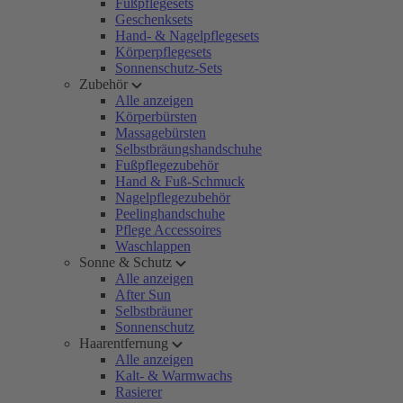
Fußpflegesets
Geschenksets
Hand- & Nagelpflegesets
Körperpflegesets
Sonnenschutz-Sets
Zubehör
Alle anzeigen
Körperbürsten
Massagebürsten
Selbstbräungshandschuhe
Fußpflegezubehör
Hand & Fuß-Schmuck
Nagelpflegezubehör
Peelinghandschuhe
Pflege Accessoires
Waschlappen
Sonne & Schutz
Alle anzeigen
After Sun
Selbstbräuner
Sonnenschutz
Haarentfernung
Alle anzeigen
Kalt- & Warmwachs
Rasierer