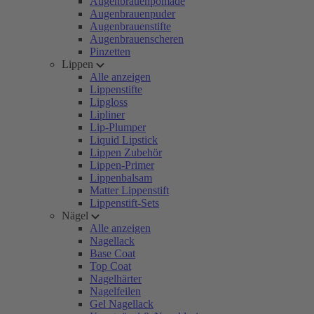
Augenbrauenpomade
Augenbrauenpuder
Augenbrauenstifte
Augenbrauenscheren
Pinzetten
Lippen
Alle anzeigen
Lippenstifte
Lipgloss
Lipliner
Lip-Plumper
Liquid Lipstick
Lippen Zubehör
Lippen-Primer
Lippenbalsam
Matter Lippenstift
Lippenstift-Sets
Nägel
Alle anzeigen
Nagellack
Base Coat
Top Coat
Nagelhärter
Nagelfeilen
Gel Nagellack