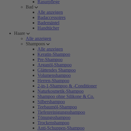
Rasurpflege
Bad
Alle anzeigen
Badaccessoires
Bademäntel
Handtücher
Haare
Alle anzeigen
Shampoos
Alle anzeigen
Keratin-Shampoo
Pre-Shampoo
Arganöl-Shampoo
Glättendes Shampoo
Volumenshampoo
Herren-Shampoo
2-in-1-Shampoo & -Conditioner
Naturkosmetik-Shampoo
Shampoo ohne Silikone & Co.
Silbershampoo
Teebaumöl-Shampoo
Tiefenreinigungsshampoo
Tönungsshampoo
Trockenshampoo
Anti-Schuppen-Shampoo