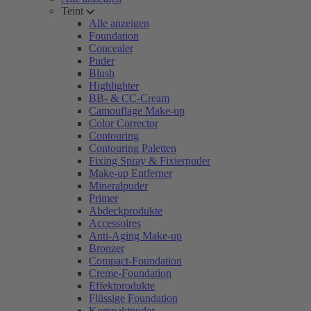
Teint
Alle anzeigen
Foundation
Concealer
Puder
Blush
Highlighter
BB- & CC-Cream
Camouflage Make-up
Color Corrector
Contouring
Contouring Paletten
Fixing Spray & Fixierpuder
Make-up Entferner
Mineralpuder
Primer
Abdeckprodukte
Accessoires
Anti-Aging Make-up
Bronzer
Compact-Foundation
Creme-Foundation
Effektprodukte
Flüssige Foundation
Kompaktpuder