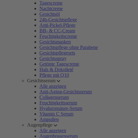
Tagescreme
Nachtcreme
Gesichtsöl
24h-Gesichtspflege
Anti-Pickel-Pflege
BB- & CC-Cream
Feuchtigkeitscreme
Gesichtsmasken
Gesichtspflege ohne Parabene
Gesichtspflegesets
Gesichtsspray
Getönte Tagescreme
Hals & Dekolleté
Pflege mit Q10
Gesichtsserum
Alle anzeigen
Anti-Aging-Gesichtsserum
Collagenserum
Feuchtigkeitsserum
Hyaluronsäure-Serum
Vitamin C Serum
Ampullen
Augenpflege
Alle anzeigen
Augenbrauenserum