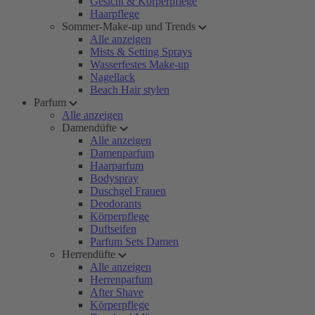
Gesicht & Körperpflege
Haarpflege
Sommer-Make-up und Trends
Alle anzeigen
Mists & Setting Sprays
Wasserfestes Make-up
Nagellack
Beach Hair stylen
Parfum
Alle anzeigen
Damendüfte
Alle anzeigen
Damenparfum
Haarparfum
Bodyspray
Duschgel Frauen
Deodorants
Körperpflege
Duftseifen
Parfum Sets Damen
Herrendüfte
Alle anzeigen
Herrenparfum
After Shave
Körperpflege