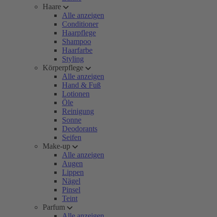
Haare
Alle anzeigen
Conditioner
Haarpflege
Shampoo
Haarfarbe
Styling
Körperpflege
Alle anzeigen
Hand & Fuß
Lotionen
Öle
Reinigung
Sonne
Deodorants
Seifen
Make-up
Alle anzeigen
Augen
Lippen
Nägel
Pinsel
Teint
Parfum
Alle anzeigen