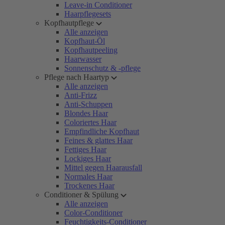
Leave-in Conditioner
Haarpflegesets
Kopfhautpflege
Alle anzeigen
Kopfhaut-Öl
Kopfhautpeeling
Haarwasser
Sonnenschutz & -pflege
Pflege nach Haartyp
Alle anzeigen
Anti-Frizz
Anti-Schuppen
Blondes Haar
Coloriertes Haar
Empfindliche Kopfhaut
Feines & glattes Haar
Fettiges Haar
Lockiges Haar
Mittel gegen Haarausfall
Normales Haar
Trockenes Haar
Conditioner & Spülung
Alle anzeigen
Color-Conditioner
Feuchtigkeits-Conditioner