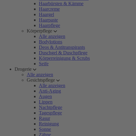
Haarbürsten & Kämme
Haarcreme
Haargel
Haarpaste
Haarpflege
Körperpflege
Alle anzeigen
Bodylotions
Deos & Antitranspirants
Duschgel & Duschpflege
Körperreinigung & Scrubs
Seife
Drogerie
Alle anzeigen
Gesichtspflege
Alle anzeigen
Anti-Aging
Augen
Lippen
Nachtpflege
Tagespflege
Rasur
Reinigung
Sonne
Zähne