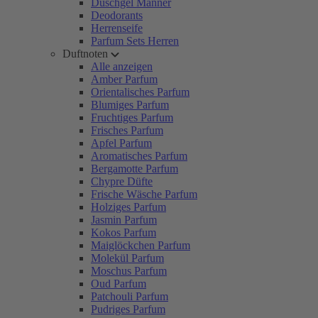
Duschgel Männer
Deodorants
Herrenseife
Parfum Sets Herren
Duftnoten
Alle anzeigen
Amber Parfum
Orientalisches Parfum
Blumiges Parfum
Fruchtiges Parfum
Frisches Parfum
Apfel Parfum
Aromatisches Parfum
Bergamotte Parfum
Chypre Düfte
Frische Wäsche Parfum
Holziges Parfum
Jasmin Parfum
Kokos Parfum
Maiglöckchen Parfum
Molekül Parfum
Moschus Parfum
Oud Parfum
Patchouli Parfum
Pudriges Parfum