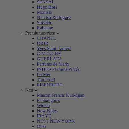
SENSAI
Hugo Boss
Montale
Narciso Rodriguez
Shiseido
Rabanne
Premiummarken
CHANEL
DIOR
Yves Saint Laurent
GIVENCHY
GUERLAIN
Parfums de Marly
INITIO Parfums Privés
La Mer
Tom Ford
EISENBERG
Neu
Maison Francis Kurkdjian
Penhaligon's
Widian
New Notes
IRÄYE
NEST NEW YORK
Ouai