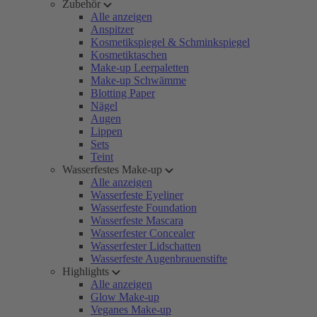
Zubehör
Alle anzeigen
Anspitzer
Kosmetikspiegel & Schminkspiegel
Kosmetiktaschen
Make-up Leerpaletten
Make-up Schwämme
Blotting Paper
Nägel
Augen
Lippen
Sets
Teint
Wasserfestes Make-up
Alle anzeigen
Wasserfeste Eyeliner
Wasserfeste Foundation
Wasserfeste Mascara
Wasserfester Concealer
Wasserfester Lidschatten
Wasserfeste Augenbrauenstifte
Highlights
Alle anzeigen
Glow Make-up
Veganes Make-up