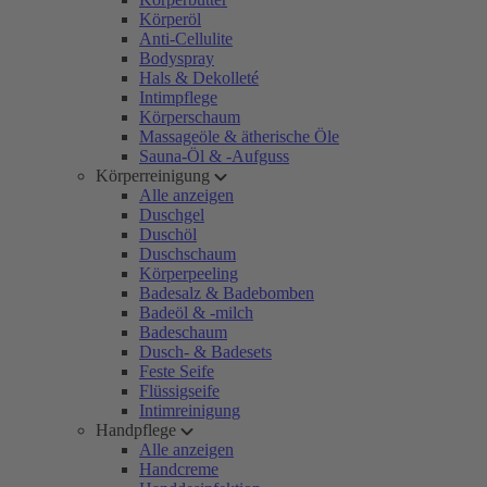
Körperöl
Anti-Cellulite
Bodyspray
Hals & Dekolleté
Intimpflege
Körperschaum
Massageöle & ätherische Öle
Sauna-Öl & -Aufguss
Körperreinigung
Alle anzeigen
Duschgel
Duschöl
Duschschaum
Körperpeeling
Badesalz & Badebomben
Badeöl & -milch
Badeschaum
Dusch- & Badesets
Feste Seife
Flüssigseife
Intimreinigung
Handpflege
Alle anzeigen
Handcreme