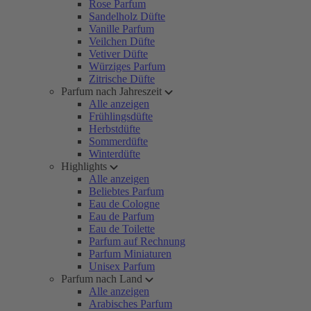
Rose Parfum
Sandelholz Düfte
Vanille Parfum
Veilchen Düfte
Vetiver Düfte
Würziges Parfum
Zitrische Düfte
Parfum nach Jahreszeit
Alle anzeigen
Frühlingsdüfte
Herbstdüfte
Sommerdüfte
Winterdüfte
Highlights
Alle anzeigen
Beliebtes Parfum
Eau de Cologne
Eau de Parfum
Eau de Toilette
Parfum auf Rechnung
Parfum Miniaturen
Unisex Parfum
Parfum nach Land
Alle anzeigen
Arabisches Parfum