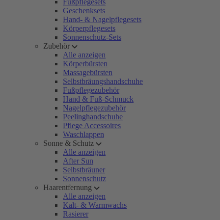
Fußpflegesets
Geschenksets
Hand- & Nagelpflegesets
Körperpflegesets
Sonnenschutz-Sets
Zubehör
Alle anzeigen
Körperbürsten
Massagebürsten
Selbstbräungshandschuhe
Fußpflegezubehör
Hand & Fuß-Schmuck
Nagelpflegezubehör
Peelinghandschuhe
Pflege Accessoires
Waschlappen
Sonne & Schutz
Alle anzeigen
After Sun
Selbstbräuner
Sonnenschutz
Haarentfernung
Alle anzeigen
Kalt- & Warmwachs
Rasierer