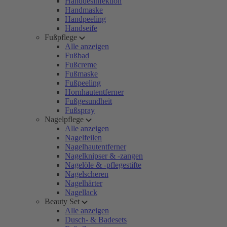
Handdesinfektion
Handmaske
Handpeeling
Handseife
Fußpflege
Alle anzeigen
Fußbad
Fußcreme
Fußmaske
Fußpeeling
Hornhautentferner
Fußgesundheit
Fußspray
Nagelpflege
Alle anzeigen
Nagelfeilen
Nagelhautentferner
Nagelknipser & -zangen
Nagelöle & -pflegestifte
Nagelscheren
Nagelhärter
Nagellack
Beauty Set
Alle anzeigen
Dusch- & Badesets