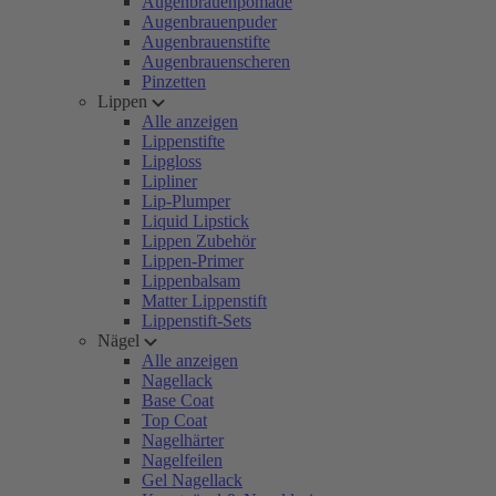
Augenbrauenpomade
Augenbrauenpuder
Augenbrauenstifte
Augenbrauenscheren
Pinzetten
Lippen
Alle anzeigen
Lippenstifte
Lipgloss
Lipliner
Lip-Plumper
Liquid Lipstick
Lippen Zubehör
Lippen-Primer
Lippenbalsam
Matter Lippenstift
Lippenstift-Sets
Nägel
Alle anzeigen
Nagellack
Base Coat
Top Coat
Nagelhärter
Nagelfeilen
Gel Nagellack