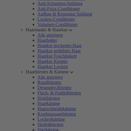
Anti-Schuppen-Spülung
Anti-Frizz-Conditioner
Aufbau & Reparatur Spülung
Locken-Conditioner
Volumen-Conditioner
Haarmaske & Haarkur
Alle anzeigen
Haarbutter
Haarkur trockenes Haar
Haarkur gefärbtes Haar
Haarkur Feuchtigkeit
Haarkur Keratin
Haarkur Locken
Haarbürsten & Kämme
Alle anzeigen
Rundbürsten
Detangler-Bürsten
Flach- & Paddelbürsten
Holzbürsten
Haarkämme
Haarschneidekämme
Kopfmassagebürsten
Lockenkämme
Skelettbürsten
Stielkämme