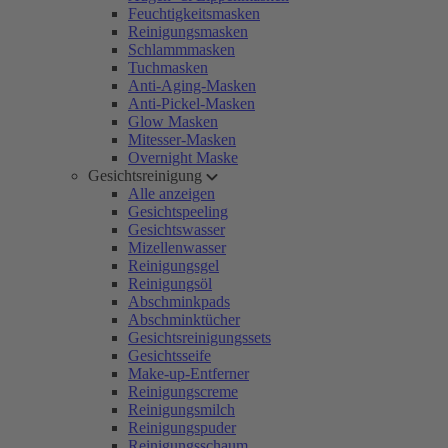
Feuchtigkeitsmasken
Reinigungsmasken
Schlammmasken
Tuchmasken
Anti-Aging-Masken
Anti-Pickel-Masken
Glow Masken
Mitesser-Masken
Overnight Maske
Gesichtsreinigung
Alle anzeigen
Gesichtspeeling
Gesichtswasser
Mizellenwasser
Reinigungsgel
Reinigungsöl
Abschminkpads
Abschminktücher
Gesichtsreinigungssets
Gesichtsseife
Make-up-Entferner
Reinigungscreme
Reinigungsmilch
Reinigungspuder
Reinigungsschaum