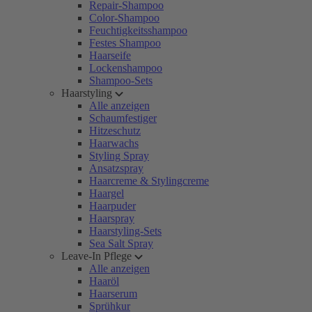
Repair-Shampoo
Color-Shampoo
Feuchtigkeitsshampoo
Festes Shampoo
Haarseife
Lockenshampoo
Shampoo-Sets
Haarstyling
Alle anzeigen
Schaumfestiger
Hitzeschutz
Haarwachs
Styling Spray
Ansatzspray
Haarcreme & Stylingcreme
Haargel
Haarpuder
Haarspray
Haarstyling-Sets
Sea Salt Spray
Leave-In Pflege
Alle anzeigen
Haaröl
Haarserum
Sprühkur