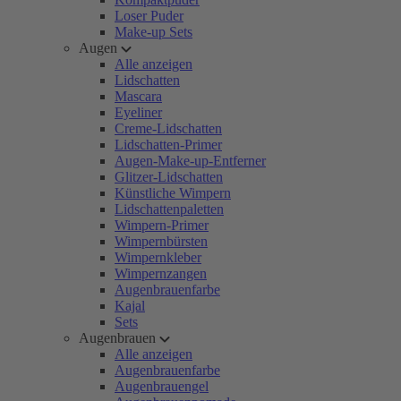
Loser Puder
Make-up Sets
Augen
Alle anzeigen
Lidschatten
Mascara
Eyeliner
Creme-Lidschatten
Lidschatten-Primer
Augen-Make-up-Entferner
Glitzer-Lidschatten
Künstliche Wimpern
Lidschattenpaletten
Wimpern-Primer
Wimpernbürsten
Wimpernkleber
Wimpernzangen
Augenbrauenfarbe
Kajal
Sets
Augenbrauen
Alle anzeigen
Augenbrauenfarbe
Augenbrauengel