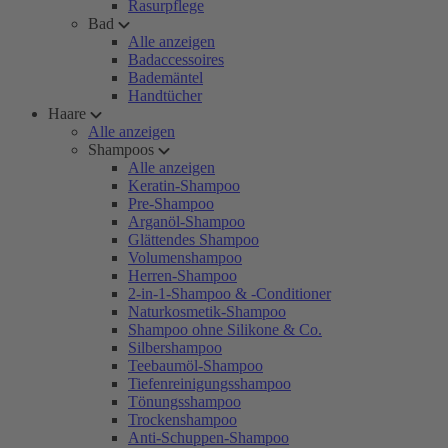
Rasurpflege
Bad
Alle anzeigen
Badaccessoires
Bademäntel
Handtücher
Haare
Alle anzeigen
Shampoos
Alle anzeigen
Keratin-Shampoo
Pre-Shampoo
Arganöl-Shampoo
Glättendes Shampoo
Volumenshampoo
Herren-Shampoo
2-in-1-Shampoo & -Conditioner
Naturkosmetik-Shampoo
Shampoo ohne Silikone & Co.
Silbershampoo
Teebaumöl-Shampoo
Tiefenreinigungsshampoo
Tönungsshampoo
Trockenshampoo
Anti-Schuppen-Shampoo