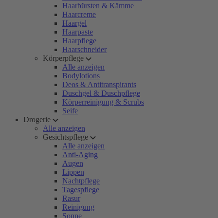
Haarbürsten & Kämme
Haarcreme
Haargel
Haarpaste
Haarpflege
Haarschneider
Körperpflege
Alle anzeigen
Bodylotions
Deos & Antitranspirants
Duschgel & Duschpflege
Körperreinigung & Scrubs
Seife
Drogerie
Alle anzeigen
Gesichtspflege
Alle anzeigen
Anti-Aging
Augen
Lippen
Nachtpflege
Tagespflege
Rasur
Reinigung
Sonne