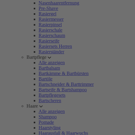
Nasenhaarentfernung
Pre-Shave
Rasiergel
Rasiermesser
Rasierpinsel
Rasierschale
Rasierschaum
Rasierseife
Rasiersets Herren
Rasierständer
Bartpflege
Alle anzeigen
Bartbalsam
Bartkämme & Bartbürsten
Bartöle
Bartschneider & Barttrimmer
Bartseife & Bartshampoo
Bartpflegesets
Bartscheren
Haare
Alle anzeigen
Shampoo
Pomade
Haarstyling
Haarausfall & Haarwuchs