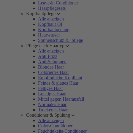
Leave-in Conditioner
Haarpflegesets
Kopfhautpflege
Alle anzeigen
Kopfhaut-Öl
Kopfhautpeeling
Haarwasser
Sonnenschutz & -pflege
Pflege nach Haartyp
Alle anzeigen
Anti-Frizz
Anti-Schuppen
Blondes Haar
Coloriertes Haar
Empfindliche Kopfhaut
Feines & glattes Haar
Fettiges Haar
Lockiges Haar
Mittel gegen Haarausfall
Normales Haar
Trockenes Haar
Conditioner & Spülung
Alle anzeigen
Color-Conditioner
Feuchtigkeits-Conditioner