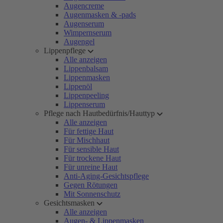
Augencreme
Augenmasken & -pads
Augenserum
Wimpernserum
Augengel
Lippenpflege
Alle anzeigen
Lippenbalsam
Lippenmasken
Lippenöl
Lippenpeeling
Lippenserum
Pflege nach Hautbedürfnis/Hauttyp
Alle anzeigen
Für fettige Haut
Für Mischhaut
Für sensible Haut
Für trockene Haut
Für unreine Haut
Anti-Aging-Gesichtspflege
Gegen Rötungen
Mit Sonnenschutz
Gesichtsmasken
Alle anzeigen
Augen- & Lippenmasken