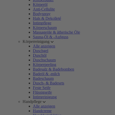
Körperöl
Anti-Cellulite
Bodyspray
Hals & Dekolleté
Intimpflege
Körperschaum
Massageöle & ätherische Öle
Sauna-Öl & -Aufguss
Körperreinigung
Alle anzeigen
Duschgel
Duschöl
Duschschaum
Körperpeeling
Badesalz & Badebomben
Badeöl & -milch
Badeschaum
Dusch- & Badesets
Feste Seife
Flüssigseife
Intimreinigung
Handpflege
Alle anzeigen
Handcreme