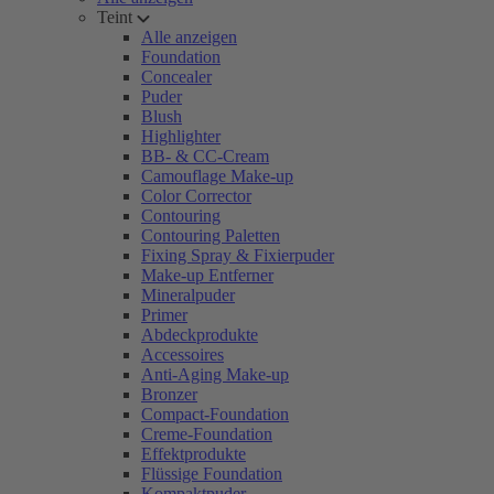
Teint
Alle anzeigen
Foundation
Concealer
Puder
Blush
Highlighter
BB- & CC-Cream
Camouflage Make-up
Color Corrector
Contouring
Contouring Paletten
Fixing Spray & Fixierpuder
Make-up Entferner
Mineralpuder
Primer
Abdeckprodukte
Accessoires
Anti-Aging Make-up
Bronzer
Compact-Foundation
Creme-Foundation
Effektprodukte
Flüssige Foundation
Kompaktpuder