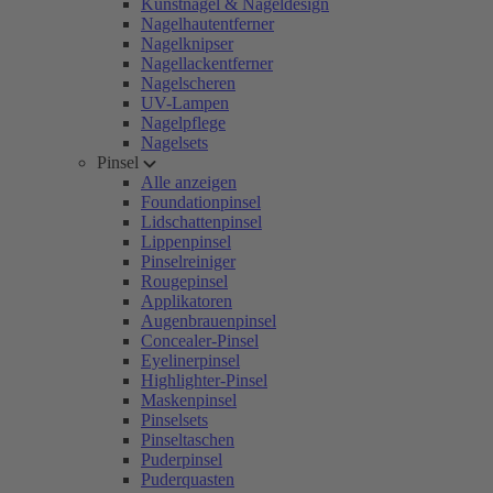
Kunstnägel & Nageldesign
Nagelhautentferner
Nagelknipser
Nagellackentferner
Nagelscheren
UV-Lampen
Nagelpflege
Nagelsets
Pinsel
Alle anzeigen
Foundationpinsel
Lidschattenpinsel
Lippenpinsel
Pinselreiniger
Rougepinsel
Applikatoren
Augenbrauenpinsel
Concealer-Pinsel
Eyelinerpinsel
Highlighter-Pinsel
Maskenpinsel
Pinselsets
Pinseltaschen
Puderpinsel
Puderquasten