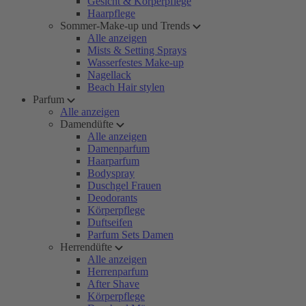
Gesicht & Körperpflege
Haarpflege
Sommer-Make-up und Trends
Alle anzeigen
Mists & Setting Sprays
Wasserfestes Make-up
Nagellack
Beach Hair stylen
Parfum
Alle anzeigen
Damendüfte
Alle anzeigen
Damenparfum
Haarparfum
Bodyspray
Duschgel Frauen
Deodorants
Körperpflege
Duftseifen
Parfum Sets Damen
Herrendüfte
Alle anzeigen
Herrenparfum
After Shave
Körperpflege