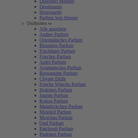
Duschgel Männer
Deodorants
Herrenseife
Parfum Sets Herren
Duftnoten
Alle anzeigen
Amber Parfum
Orientalisches Parfum
Blumiges Parfum
Fruchtiges Parfum
Frisches Parfum
Apfel Parfum
Aromatisches Parfum
Bergamotte Parfum
Chypre Düfte
Frische Wäsche Parfum
Holziges Parfum
Jasmin Parfum
Kokos Parfum
Maiglöckchen Parfum
Molekül Parfum
Moschus Parfum
Oud Parfum
Patchouli Parfum
Pudriges Parfum