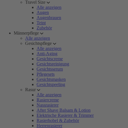
Travel Size
Alle anzeigen
Augen
Augenbrauen
Teint
Zubehör
Männerpflege
Alle anzeigen
Gesichtspflege
Alle anzeigen
Anti-Aging
Gesichtscreme
Gesichtsreinigung
Gesichtsserum
Pflegesets
Gesichtsmasken
Gesichtspeeling
Rasur
Alle anzeigen
Rasiercreme
Nassrasierer
After Shave Balsam & Lotion
Elektrische Rasierer & Trimmer
Rasierhobel & Zubehör
Herrenrasierer