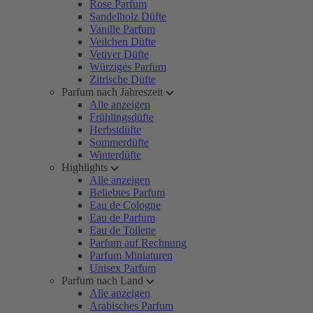
Rose Parfum
Sandelholz Düfte
Vanille Parfum
Veilchen Düfte
Vetiver Düfte
Würziges Parfum
Zitrische Düfte
Parfum nach Jahreszeit
Alle anzeigen
Frühlingsdüfte
Herbstdüfte
Sommerdüfte
Winterdüfte
Highlights
Alle anzeigen
Beliebtes Parfum
Eau de Cologne
Eau de Parfum
Eau de Toilette
Parfum auf Rechnung
Parfum Miniaturen
Unisex Parfum
Parfum nach Land
Alle anzeigen
Arabisches Parfum