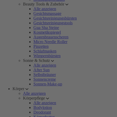
Beauty Tools & Zubehör
Alle anzeigen
Gesichtsmassage
Gesichtsreinigungsbürsten
Gesichtsreinigungstools
Gua Sha Steine
Kosmetikspiegel
Augenbrauenscheren
Micro Needle Roller
Pinzetten
Schlafmasken
Wimpernbürsten
Sonne & Schutz
Alle anzeigen
After Sun
Selbstbräuner
Sonnencreme
Sonnen-Make-up
Körper
Alle anzeigen
Körperpflege
Alle anzeigen
Bodylotion
Deodorant
Körperbutter