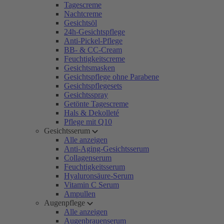
Tagescreme
Nachtcreme
Gesichtsöl
24h-Gesichtspflege
Anti-Pickel-Pflege
BB- & CC-Cream
Feuchtigkeitscreme
Gesichtsmasken
Gesichtspflege ohne Parabene
Gesichtspflegesets
Gesichtsspray
Getönte Tagescreme
Hals & Dekolleté
Pflege mit Q10
Gesichtsserum
Alle anzeigen
Anti-Aging-Gesichtsserum
Collagenserum
Feuchtigkeitsserum
Hyaluronsäure-Serum
Vitamin C Serum
Ampullen
Augenpflege
Alle anzeigen
Augenbrauenserum