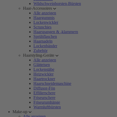
Wildschweinborsten-Bürsten
Haar-Accessoires
Alle anzeigen
Haargummis
Lockenwickler
Scrunchies
Haarspangen & -klammern
Sprühflaschen
Haarnadeln
Lockenbänder
Zubehör
Haarstyling-Geräte
Alle anzeigen
Glätteisen
Lockenstäbe
Heizwickler
Haartrockner
Haarschneidemaschine
Diffusor-Fön
Effilierschere
Friseurschere
Friseurumhänge
Warmluftbürsten
Make-up
Alle anzeigen