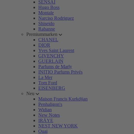
SENSAI
Hugo Boss
Montale
Narciso Rodriguez
Shiseido
Rabanne
Premiummarken
CHANEL
DIOR
Yves Saint Laurent
GIVENCHY
GUERLAIN
Parfums de Marly
INITIO Parfums Privés
La Mer
Tom Ford
EISENBERG
Neu
Maison Francis Kurkdjian
Penhaligon's
Widian
New Notes
IRÄYE
NEST NEW YORK
Ouai