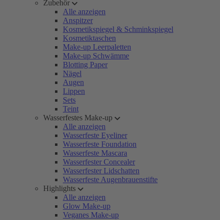
Zubehör
Alle anzeigen
Anspitzer
Kosmetikspiegel & Schminkspiegel
Kosmetiktaschen
Make-up Leerpaletten
Make-up Schwämme
Blotting Paper
Nägel
Augen
Lippen
Sets
Teint
Wasserfestes Make-up
Alle anzeigen
Wasserfeste Eyeliner
Wasserfeste Foundation
Wasserfeste Mascara
Wasserfester Concealer
Wasserfester Lidschatten
Wasserfeste Augenbrauenstifte
Highlights
Alle anzeigen
Glow Make-up
Veganes Make-up