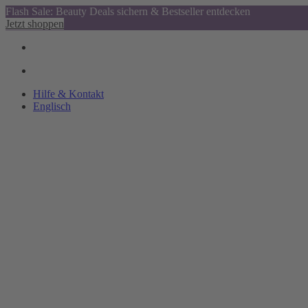
Flash Sale: Beauty Deals sichern & Bestseller entdecken
Jetzt shoppen
Hilfe & Kontakt
Englisch