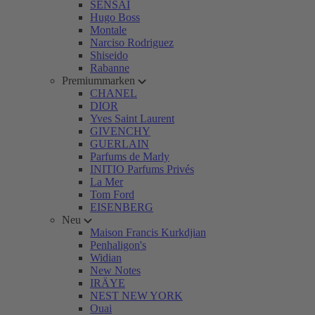
SENSAI
Hugo Boss
Montale
Narciso Rodriguez
Shiseido
Rabanne
Premiummarken
CHANEL
DIOR
Yves Saint Laurent
GIVENCHY
GUERLAIN
Parfums de Marly
INITIO Parfums Privés
La Mer
Tom Ford
EISENBERG
Neu
Maison Francis Kurkdjian
Penhaligon's
Widian
New Notes
IRÄYE
NEST NEW YORK
Ouai