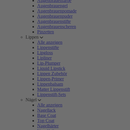
Augenbrauenfarbe
Augenbrauengel
Augenbrauenpomade
Augenbrauenpuder
Augenbrauenstifte
Augenbrauenscheren
Pinzetten
Lippen
Alle anzeigen
Lippenstifte
Lipgloss
Lipliner
Lip-Plumper
Liquid Lipstick
Lippen Zubehör
Lippen-Primer
Lippenbalsam
Matter Lippenstift
Lippenstift-Sets
Nägel
Alle anzeigen
Nagellack
Base Coat
Top Coat
Nagelhärter