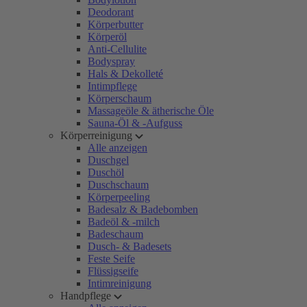
Deodorant
Körperbutter
Körperöl
Anti-Cellulite
Bodyspray
Hals & Dekolleté
Intimpflege
Körperschaum
Massageöle & ätherische Öle
Sauna-Öl & -Aufguss
Körperreinigung
Alle anzeigen
Duschgel
Duschöl
Duschschaum
Körperpeeling
Badesalz & Badebomben
Badeöl & -milch
Badeschaum
Dusch- & Badesets
Feste Seife
Flüssigseife
Intimreinigung
Handpflege