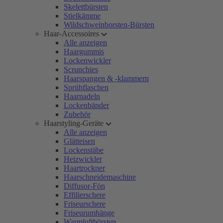
Skelettbürsten
Stielkämme
Wildschweinborsten-Bürsten
Haar-Accessoires
Alle anzeigen
Haargummis
Lockenwickler
Scrunchies
Haarspangen & -klammern
Sprühflaschen
Haarnadeln
Lockenbänder
Zubehör
Haarstyling-Geräte
Alle anzeigen
Glätteisen
Lockenstäbe
Heizwickler
Haartrockner
Haarschneidemaschine
Diffusor-Fön
Effilierschere
Friseurschere
Friseurumhänge
Warmluftbürsten