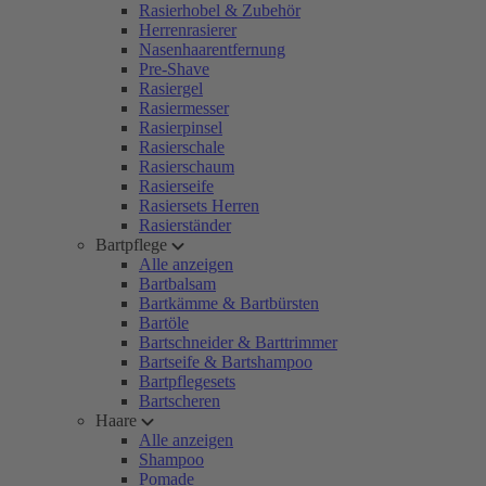
Rasierhobel & Zubehör
Herrenrasierer
Nasenhaarentfernung
Pre-Shave
Rasiergel
Rasiermesser
Rasierpinsel
Rasierschale
Rasierschaum
Rasierseife
Rasiersets Herren
Rasierständer
Bartpflege
Alle anzeigen
Bartbalsam
Bartkämme & Bartbürsten
Bartöle
Bartschneider & Barttrimmer
Bartseife & Bartshampoo
Bartpflegesets
Bartscheren
Haare
Alle anzeigen
Shampoo
Pomade