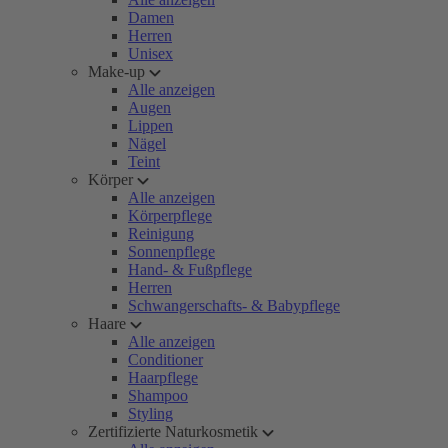
Damen
Herren
Unisex
Make-up
Alle anzeigen
Augen
Lippen
Nägel
Teint
Körper
Alle anzeigen
Körperpflege
Reinigung
Sonnenpflege
Hand- & Fußpflege
Herren
Schwangerschafts- & Babypflege
Haare
Alle anzeigen
Conditioner
Haarpflege
Shampoo
Styling
Zertifizierte Naturkosmetik