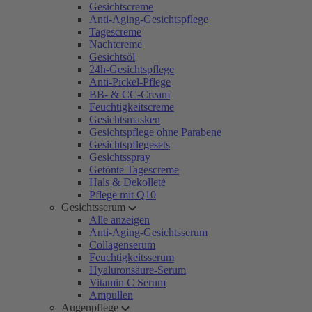
Gesichtscreme
Anti-Aging-Gesichtspflege
Tagescreme
Nachtcreme
Gesichtsöl
24h-Gesichtspflege
Anti-Pickel-Pflege
BB- & CC-Cream
Feuchtigkeitscreme
Gesichtsmasken
Gesichtspflege ohne Parabene
Gesichtspflegesets
Gesichtsspray
Getönte Tagescreme
Hals & Dekolleté
Pflege mit Q10
Gesichtsserum
Alle anzeigen
Anti-Aging-Gesichtsserum
Collagenserum
Feuchtigkeitsserum
Hyaluronsäure-Serum
Vitamin C Serum
Ampullen
Augenpflege