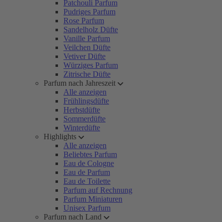
Patchouli Parfum
Pudriges Parfum
Rose Parfum
Sandelholz Düfte
Vanille Parfum
Veilchen Düfte
Vetiver Düfte
Würziges Parfum
Zitrische Düfte
Parfum nach Jahreszeit
Alle anzeigen
Frühlingsdüfte
Herbstdüfte
Sommerdüfte
Winterdüfte
Highlights
Alle anzeigen
Beliebtes Parfum
Eau de Cologne
Eau de Parfum
Eau de Toilette
Parfum auf Rechnung
Parfum Miniaturen
Unisex Parfum
Parfum nach Land