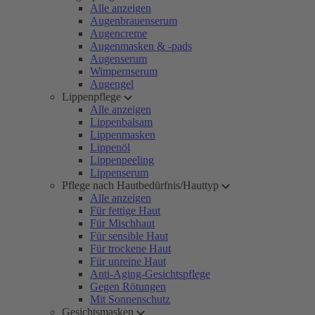
Alle anzeigen
Augenbrauenserum
Augencreme
Augenmasken & -pads
Augenserum
Wimpernserum
Augengel
Lippenpflege
Alle anzeigen
Lippenbalsam
Lippenmasken
Lippenöl
Lippenpeeling
Lippenserum
Pflege nach Hautbedürfnis/Hauttyp
Alle anzeigen
Für fettige Haut
Für Mischhaut
Für sensible Haut
Für trockene Haut
Für unreine Haut
Anti-Aging-Gesichtspflege
Gegen Rötungen
Mit Sonnenschutz
Gesichtsmasken