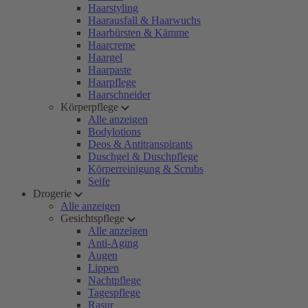
Haarstyling
Haarausfall & Haarwuchs
Haarbürsten & Kämme
Haarcreme
Haargel
Haarpaste
Haarpflege
Haarschneider
Körperpflege
Alle anzeigen
Bodylotions
Deos & Antitranspirants
Duschgel & Duschpflege
Körperreinigung & Scrubs
Seife
Drogerie
Alle anzeigen
Gesichtspflege
Alle anzeigen
Anti-Aging
Augen
Lippen
Nachtpflege
Tagespflege
Rasur