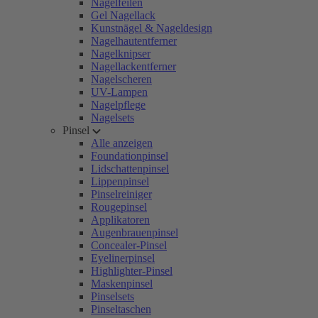
Nagelfeilen
Gel Nagellack
Kunstnägel & Nageldesign
Nagelhautentferner
Nagelknipser
Nagellackentferner
Nagelscheren
UV-Lampen
Nagelpflege
Nagelsets
Pinsel
Alle anzeigen
Foundationpinsel
Lidschattenpinsel
Lippenpinsel
Pinselreiniger
Rougepinsel
Applikatoren
Augenbrauenpinsel
Concealer-Pinsel
Eyelinerpinsel
Highlighter-Pinsel
Maskenpinsel
Pinselsets
Pinseltaschen