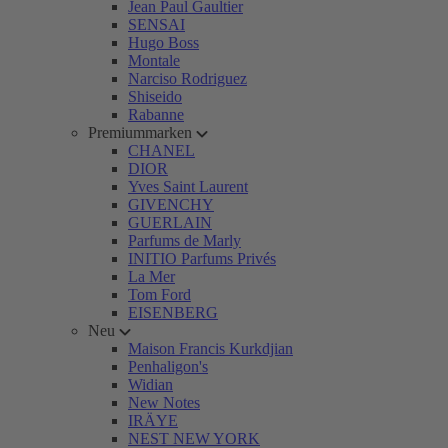
Jean Paul Gaultier
SENSAI
Hugo Boss
Montale
Narciso Rodriguez
Shiseido
Rabanne
Premiummarken
CHANEL
DIOR
Yves Saint Laurent
GIVENCHY
GUERLAIN
Parfums de Marly
INITIO Parfums Privés
La Mer
Tom Ford
EISENBERG
Neu
Maison Francis Kurkdjian
Penhaligon's
Widian
New Notes
IRÄYE
NEST NEW YORK