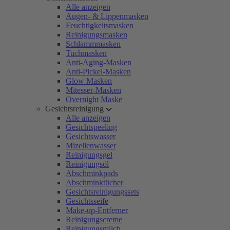
Alle anzeigen
Augen- & Lippenmasken
Feuchtigkeitsmasken
Reinigungsmasken
Schlammmasken
Tuchmasken
Anti-Aging-Masken
Anti-Pickel-Masken
Glow Masken
Mitesser-Masken
Overnight Maske
Gesichtsreinigung
Alle anzeigen
Gesichtspeeling
Gesichtswasser
Mizellenwasser
Reinigungsgel
Reinigungsöl
Abschminkpads
Abschminktücher
Gesichtsreinigungssets
Gesichtsseife
Make-up-Entferner
Reinigungscreme
Reinigungsmilch