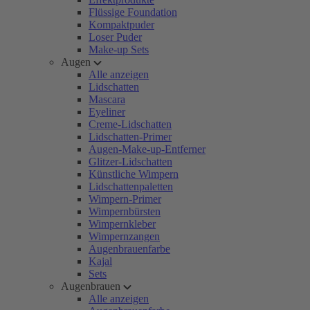
Flüssige Foundation
Kompaktpuder
Loser Puder
Make-up Sets
Augen
Alle anzeigen
Lidschatten
Mascara
Eyeliner
Creme-Lidschatten
Lidschatten-Primer
Augen-Make-up-Entferner
Glitzer-Lidschatten
Künstliche Wimpern
Lidschattenpaletten
Wimpern-Primer
Wimpernbürsten
Wimpernkleber
Wimpernzangen
Augenbrauenfarbe
Kajal
Sets
Augenbrauen
Alle anzeigen