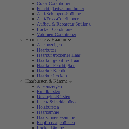
Color-Conditioner
Feuchtigkeits-Conditioner
Anti-Schuppen-Spülung
Anti-Frizz-Conditioner
Aufbau & Reparatur Spülung
Locken-Conditioner
Volumen-Conditioner
Haarmaske & Haarkur
Alle anzeigen
Haarbutter
Haarkur trockenes Haar
Haarkur gefärbtes Haar
Haarkur Feuchtigkeit
Haarkur Keratin
Haarkur Locken
Haarbürsten & Kämme
Alle anzeigen
Rundbürsten
Detangler-Bürsten
Flach- & Paddelbürsten
Holzbürsten
Haarkämme
Haarschneidekämme
Kopfmassagebürsten
Lockenkämme