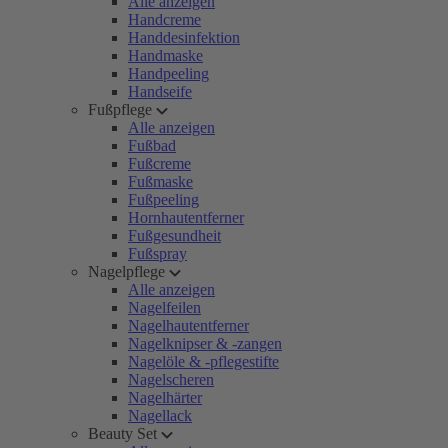
Alle anzeigen
Handcreme
Handdesinfektion
Handmaske
Handpeeling
Handseife
Fußpflege
Alle anzeigen
Fußbad
Fußcreme
Fußmaske
Fußpeeling
Hornhautentferner
Fußgesundheit
Fußspray
Nagelpflege
Alle anzeigen
Nagelfeilen
Nagelhautentferner
Nagelknipser & -zangen
Nagelöle & -pflegestifte
Nagelscheren
Nagelhärter
Nagellack
Beauty Set