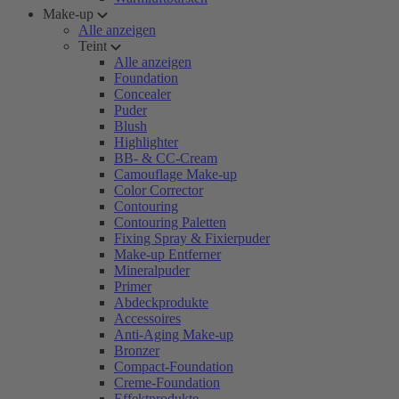
Make-up
Alle anzeigen
Teint
Alle anzeigen
Foundation
Concealer
Puder
Blush
Highlighter
BB- & CC-Cream
Camouflage Make-up
Color Corrector
Contouring
Contouring Paletten
Fixing Spray & Fixierpuder
Make-up Entferner
Mineralpuder
Primer
Abdeckprodukte
Accessoires
Anti-Aging Make-up
Bronzer
Compact-Foundation
Creme-Foundation
Effektprodukte