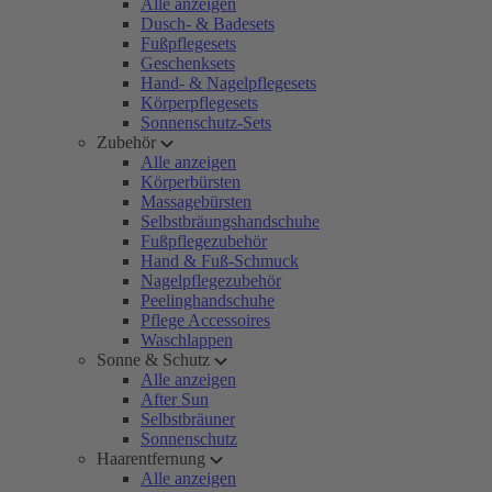
Alle anzeigen
Dusch- & Badesets
Fußpflegesets
Geschenksets
Hand- & Nagelpflegesets
Körperpflegesets
Sonnenschutz-Sets
Zubehör
Alle anzeigen
Körperbürsten
Massagebürsten
Selbstbräungshandschuhe
Fußpflegezubehör
Hand & Fuß-Schmuck
Nagelpflegezubehör
Peelinghandschuhe
Pflege Accessoires
Waschlappen
Sonne & Schutz
Alle anzeigen
After Sun
Selbstbräuner
Sonnenschutz
Haarentfernung
Alle anzeigen