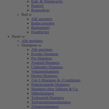
Kalt- & Warmwachs
Rasierer
Rasurpflege
Bad
Alle anzeigen
Badaccessoires
Bademäntel
Handtücher
Haare
Alle anzeigen
Shampoos
Alle anzeigen
Keratin-Shampoo
Pre-Shampoo
Arganöl-Shampoo
Glättendes Shampoo
Volumenshampoo
Herren-Shampoo
2-in-1-Shampoo & -Conditioner
Naturkosmetik-Shampoo
Shampoo ohne Silikone & Co.
Silbershampoo
Teebaumöl-Shampoo
Tiefenreinigungsshampoo
Tönungsshampoo