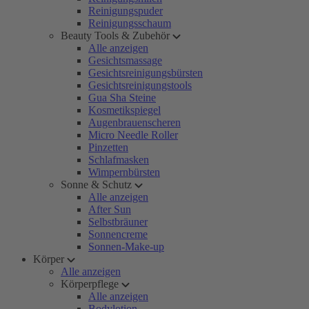
Reinigungspuder
Reinigungsschaum
Beauty Tools & Zubehör
Alle anzeigen
Gesichtsmassage
Gesichtsreinigungsbürsten
Gesichtsreinigungstools
Gua Sha Steine
Kosmetikspiegel
Augenbrauenscheren
Micro Needle Roller
Pinzetten
Schlafmasken
Wimpernbürsten
Sonne & Schutz
Alle anzeigen
After Sun
Selbstbräuner
Sonnencreme
Sonnen-Make-up
Körper
Alle anzeigen
Körperpflege
Alle anzeigen
Bodylotion