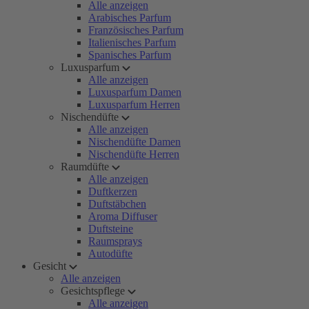
Alle anzeigen
Arabisches Parfum
Französisches Parfum
Italienisches Parfum
Spanisches Parfum
Luxusparfum
Alle anzeigen
Luxusparfum Damen
Luxusparfum Herren
Nischendüfte
Alle anzeigen
Nischendüfte Damen
Nischendüfte Herren
Raumdüfte
Alle anzeigen
Duftkerzen
Duftstäbchen
Aroma Diffuser
Duftsteine
Raumsprays
Autodüfte
Gesicht
Alle anzeigen
Gesichtspflege
Alle anzeigen