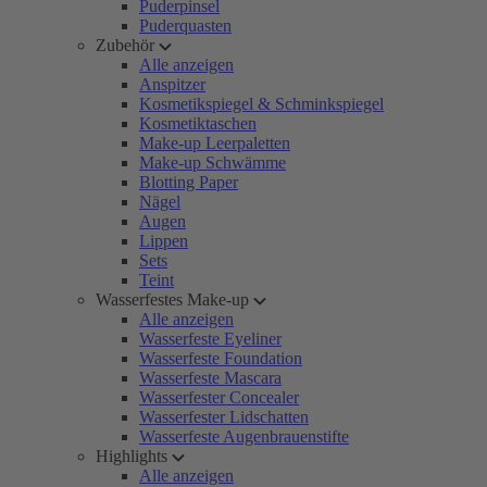
Puderpinsel
Puderquasten
Zubehör
Alle anzeigen
Anspitzer
Kosmetikspiegel & Schminkspiegel
Kosmetiktaschen
Make-up Leerpaletten
Make-up Schwämme
Blotting Paper
Nägel
Augen
Lippen
Sets
Teint
Wasserfestes Make-up
Alle anzeigen
Wasserfeste Eyeliner
Wasserfeste Foundation
Wasserfeste Mascara
Wasserfester Concealer
Wasserfester Lidschatten
Wasserfeste Augenbrauenstifte
Highlights
Alle anzeigen