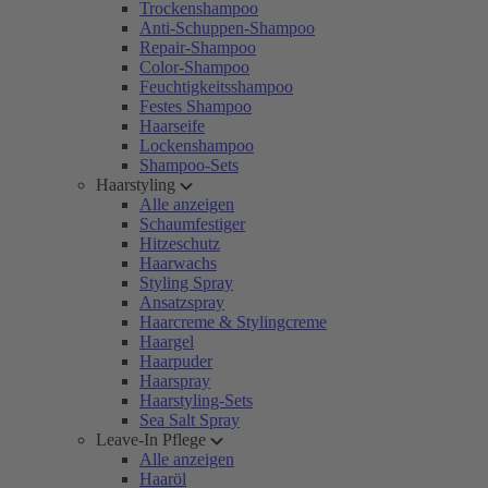
Trockenshampoo
Anti-Schuppen-Shampoo
Repair-Shampoo
Color-Shampoo
Feuchtigkeitsshampoo
Festes Shampoo
Haarseife
Lockenshampoo
Shampoo-Sets
Haarstyling
Alle anzeigen
Schaumfestiger
Hitzeschutz
Haarwachs
Styling Spray
Ansatzspray
Haarcreme & Stylingcreme
Haargel
Haarpuder
Haarspray
Haarstyling-Sets
Sea Salt Spray
Leave-In Pflege
Alle anzeigen
Haaröl