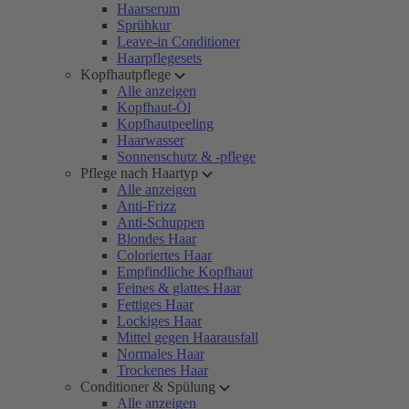
Haarserum
Sprühkur
Leave-in Conditioner
Haarpflegesets
Kopfhautpflege
Alle anzeigen
Kopfhaut-Öl
Kopfhautpeeling
Haarwasser
Sonnenschutz & -pflege
Pflege nach Haartyp
Alle anzeigen
Anti-Frizz
Anti-Schuppen
Blondes Haar
Coloriertes Haar
Empfindliche Kopfhaut
Feines & glattes Haar
Fettiges Haar
Lockiges Haar
Mittel gegen Haarausfall
Normales Haar
Trockenes Haar
Conditioner & Spülung
Alle anzeigen