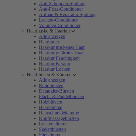
Anti-Schuppen-Spülung
Anti-Frizz-Conditioner
Aufbau & Reparatur Spülung
Locken-Conditioner
Volumen-Conditioner
Haarmaske & Haarkur
Alle anzeigen
Haarbutter
Haarkur trockenes Haar
Haarkur gefärbtes Haar
Haarkur Feuchtigkeit
Haarkur Keratin
Haarkur Locken
Haarbürsten & Kämme
Alle anzeigen
Rundbürsten
Detangler-Bürsten
Flach- & Paddelbürsten
Holzbürsten
Haarkämme
Haarschneidekämme
Kopfmassagebürsten
Lockenkämme
Skelettbürsten
Stielkämme