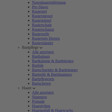
Nasenhaarentfernung
Pre-Shave
Rasiergel
Rasiermesser
Rasierpinsel
Rasierschale
Rasierschaum
Rasierseife
Rasiersets Herren
Rasierständer
Bartpflege
Alle anzeigen
Bartbalsam
Bartkämme & Bartbürsten
Bartöle
Bartschneider & Barttrimmer
Bartseife & Bartshampoo
Bartpflegesets
Bartscheren
Haare
Alle anzeigen
Shampoo
Pomade
Haarstyling
Haarausfall & Haarwuchs