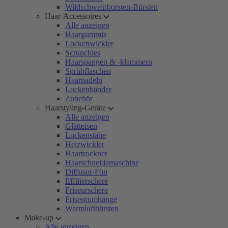
Wildschweinborsten-Bürsten
Haar-Accessoires
Alle anzeigen
Haargummis
Lockenwickler
Scrunchies
Haarspangen & -klammern
Sprühflaschen
Haarnadeln
Lockenbänder
Zubehör
Haarstyling-Geräte
Alle anzeigen
Glätteisen
Lockenstäbe
Heizwickler
Haartrockner
Haarschneidemaschine
Diffusor-Fön
Effilierschere
Friseurschere
Friseurumhänge
Warmluftbürsten
Make-up
Alle anzeigen