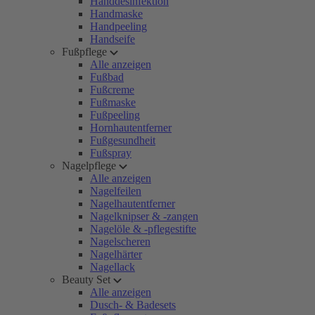
Handdesinfektion
Handmaske
Handpeeling
Handseife
Fußpflege
Alle anzeigen
Fußbad
Fußcreme
Fußmaske
Fußpeeling
Hornhautentferner
Fußgesundheit
Fußspray
Nagelpflege
Alle anzeigen
Nagelfeilen
Nagelhautentferner
Nagelknipser & -zangen
Nagelöle & -pflegestifte
Nagelscheren
Nagelhärter
Nagellack
Beauty Set
Alle anzeigen
Dusch- & Badesets