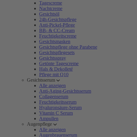
Tagescreme
Nachtcreme
Gesichtsöl
24h-Gesichtspflege
Anti-Pickel-Pflege
BB- & CC-Cream
Feuchtigkeitscreme
Gesichtsmasken
Gesichtspflege ohne Parabene
Gesichtspflegesets
Gesichtsspray
Getönte Tagescreme
Hals & Dekolleté
Pflege mit Q10
Gesichtsserum
Alle anzeigen
Anti-Aging-Gesichtsserum
Collagenserum
Feuchtigkeitsserum
Hyaluronsäure-Serum
Vitamin C Serum
Ampullen
Augenpflege
Alle anzeigen
Augenbrauenserum