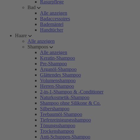
Rasurpflege
Bad
Alle anzeigen
Badaccessoires
Bademäntel
Handtücher
Haare
Alle anzeigen
Shampoos
Alle anzeigen
Keratin-Shampoo
Pre-Shampoo
Arganöl-Shampoo
Glättendes Shampoo
Volumenshampoo
Herren-Shampoo
2-in-1-Shampoo & -Conditioner
Naturkosmetik-Shampoo
Shampoo ohne Silikone & Co.
Silbershampoo
Teebaumöl-Shampoo
Tiefenreinigungsshampoo
Tönungsshampoo
Trockenshampoo
Anti-Schuppen-Shampoo