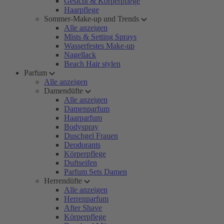
Gesicht & Körperpflege
Haarpflege
Sommer-Make-up und Trends
Alle anzeigen
Mists & Setting Sprays
Wasserfestes Make-up
Nagellack
Beach Hair stylen
Parfum
Alle anzeigen
Damendüfte
Alle anzeigen
Damenparfum
Haarparfum
Bodyspray
Duschgel Frauen
Deodorants
Körperpflege
Duftseifen
Parfum Sets Damen
Herrendüfte
Alle anzeigen
Herrenparfum
After Shave
Körperpflege