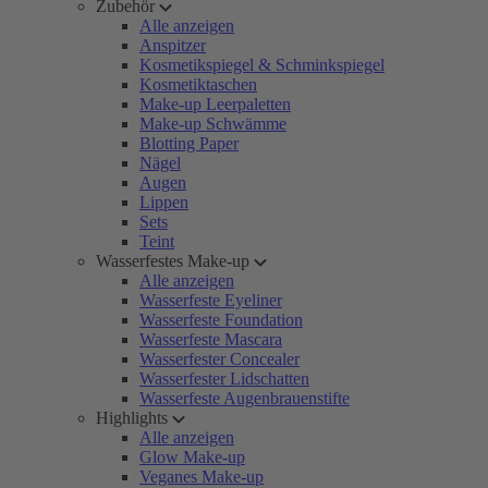
Zubehör
Alle anzeigen
Anspitzer
Kosmetikspiegel & Schminkspiegel
Kosmetiktaschen
Make-up Leerpaletten
Make-up Schwämme
Blotting Paper
Nägel
Augen
Lippen
Sets
Teint
Wasserfestes Make-up
Alle anzeigen
Wasserfeste Eyeliner
Wasserfeste Foundation
Wasserfeste Mascara
Wasserfester Concealer
Wasserfester Lidschatten
Wasserfeste Augenbrauenstifte
Highlights
Alle anzeigen
Glow Make-up
Veganes Make-up