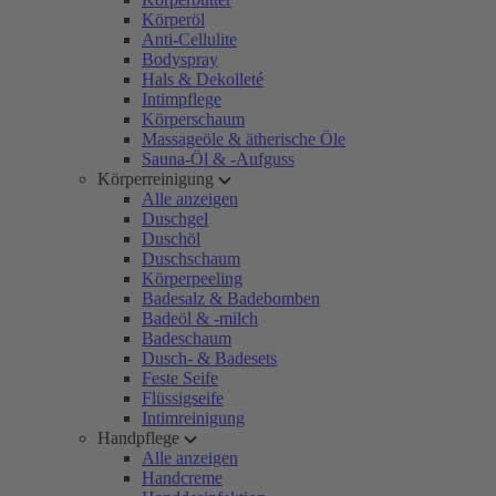
Körperöl
Anti-Cellulite
Bodyspray
Hals & Dekolleté
Intimpflege
Körperschaum
Massageöle & ätherische Öle
Sauna-Öl & -Aufguss
Körperreinigung
Alle anzeigen
Duschgel
Duschöl
Duschschaum
Körperpeeling
Badesalz & Badebomben
Badeöl & -milch
Badeschaum
Dusch- & Badesets
Feste Seife
Flüssigseife
Intimreinigung
Handpflege
Alle anzeigen
Handcreme