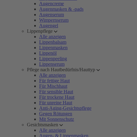
Augencreme
Augenmasken & -pads
Augenserum
Wimpernserum
Augengel
Lippenpflege
Alle anzeigen
Lippenbalsam
Lippenmasken
Lippenöl
Lippenpeeling
Lippenserum
Pflege nach Hautbedürfnis/Hauttyp
Alle anzeigen
Für fettige Haut
Für Mischhaut
Für sensible Haut
Für trockene Haut
Für unreine Haut
Anti-Aging-Gesichtspflege
Gegen Rötungen
Mit Sonnenschutz
Gesichtsmasken
Alle anzeigen
Augen- & Lippenmasken