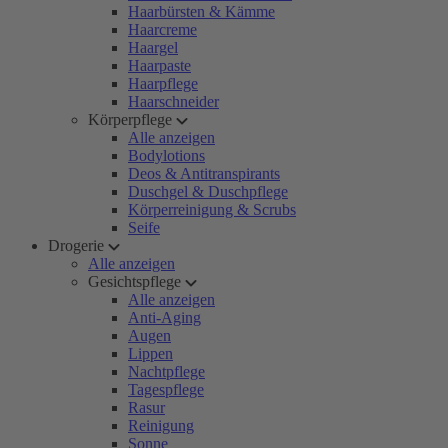
Haarbürsten & Kämme
Haarcreme
Haargel
Haarpaste
Haarpflege
Haarschneider
Körperpflege
Alle anzeigen
Bodylotions
Deos & Antitranspirants
Duschgel & Duschpflege
Körperreinigung & Scrubs
Seife
Drogerie
Alle anzeigen
Gesichtspflege
Alle anzeigen
Anti-Aging
Augen
Lippen
Nachtpflege
Tagespflege
Rasur
Reinigung
Sonne