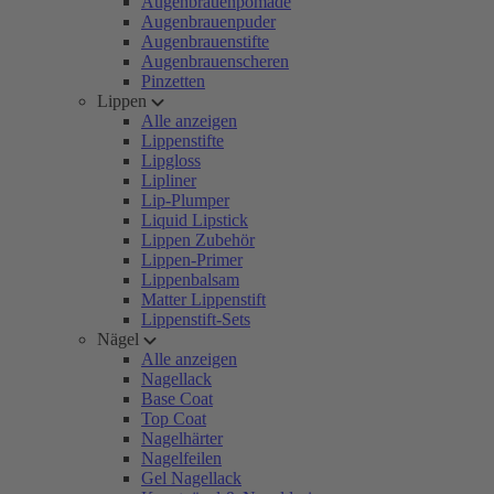
Augenbrauenpomade
Augenbrauenpuder
Augenbrauenstifte
Augenbrauenscheren
Pinzetten
Lippen
Alle anzeigen
Lippenstifte
Lipgloss
Lipliner
Lip-Plumper
Liquid Lipstick
Lippen Zubehör
Lippen-Primer
Lippenbalsam
Matter Lippenstift
Lippenstift-Sets
Nägel
Alle anzeigen
Nagellack
Base Coat
Top Coat
Nagelhärter
Nagelfeilen
Gel Nagellack