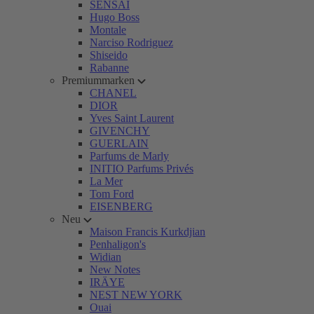
SENSAI
Hugo Boss
Montale
Narciso Rodriguez
Shiseido
Rabanne
Premiummarken
CHANEL
DIOR
Yves Saint Laurent
GIVENCHY
GUERLAIN
Parfums de Marly
INITIO Parfums Privés
La Mer
Tom Ford
EISENBERG
Neu
Maison Francis Kurkdjian
Penhaligon's
Widian
New Notes
IRÄYE
NEST NEW YORK
Ouai