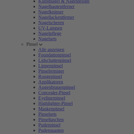
Kunstnägel & Nageldesign
Nagelhautentferner
Nagelknipser
Nagellackentferner
Nagelscheren
UV-Lampen
Nagelpflege
Nagelsets
Pinsel
Alle anzeigen
Foundationpinsel
Lidschattenpinsel
Lippenpinsel
Pinselreiniger
Rougepinsel
Applikatoren
Augenbrauenpinsel
Concealer-Pinsel
Eyelinerpinsel
Highlighter-Pinsel
Maskenpinsel
Pinselsets
Pinseltaschen
Puderpinsel
Puderquasten