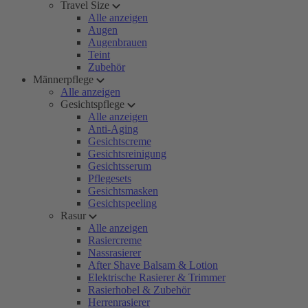
Travel Size
Alle anzeigen
Augen
Augenbrauen
Teint
Zubehör
Männerpflege
Alle anzeigen
Gesichtspflege
Alle anzeigen
Anti-Aging
Gesichtscreme
Gesichtsreinigung
Gesichtsserum
Pflegesets
Gesichtsmasken
Gesichtspeeling
Rasur
Alle anzeigen
Rasiercreme
Nassrasierer
After Shave Balsam & Lotion
Elektrische Rasierer & Trimmer
Rasierhobel & Zubehör
Herrenrasierer