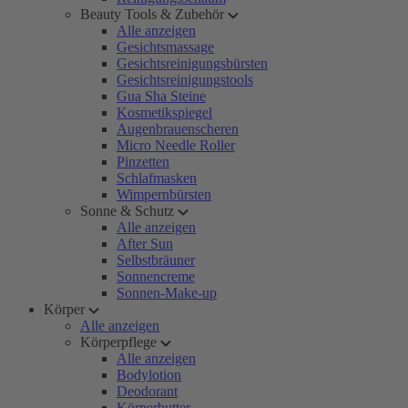
Beauty Tools & Zubehör
Alle anzeigen
Gesichtsmassage
Gesichtsreinigungsbürsten
Gesichtsreinigungstools
Gua Sha Steine
Kosmetikspiegel
Augenbrauenscheren
Micro Needle Roller
Pinzetten
Schlafmasken
Wimpernbürsten
Sonne & Schutz
Alle anzeigen
After Sun
Selbstbräuner
Sonnencreme
Sonnen-Make-up
Körper
Alle anzeigen
Körperpflege
Alle anzeigen
Bodylotion
Deodorant
Körperbutter