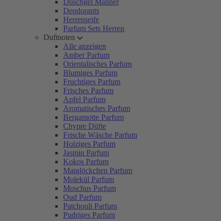
Duschgel Männer
Deodorants
Herrenseife
Parfum Sets Herren
Duftnoten
Alle anzeigen
Amber Parfum
Orientalisches Parfum
Blumiges Parfum
Fruchtiges Parfum
Frisches Parfum
Apfel Parfum
Aromatisches Parfum
Bergamotte Parfum
Chypre Düfte
Frische Wäsche Parfum
Holziges Parfum
Jasmin Parfum
Kokos Parfum
Maiglöckchen Parfum
Molekül Parfum
Moschus Parfum
Oud Parfum
Patchouli Parfum
Pudriges Parfum