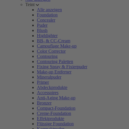
Teint
Alle anzeigen
Foundation
Concealer
Puder
Blush
Highlighter
BB- & CC-Cream
Camouflage Make-up
Color Corrector
Contouring
Contouring Paletten
Fixing Spray & Fixierpuder
Make-up Entferner
Mineralpuder
Primer
Abdeckprodukte
Accessoires
Anti-Aging Make-up
Bronzer
Compact-Foundation
Creme-Foundation
Effektprodukte
Flüssige Foundation
Kompaktpuder