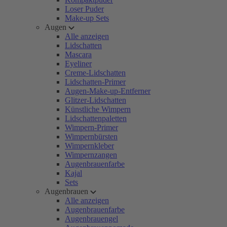
Loser Puder
Make-up Sets
Augen
Alle anzeigen
Lidschatten
Mascara
Eyeliner
Creme-Lidschatten
Lidschatten-Primer
Augen-Make-up-Entferner
Glitzer-Lidschatten
Künstliche Wimpern
Lidschattenpaletten
Wimpern-Primer
Wimpernbürsten
Wimpernkleber
Wimpernzangen
Augenbrauenfarbe
Kajal
Sets
Augenbrauen
Alle anzeigen
Augenbrauenfarbe
Augenbrauengel