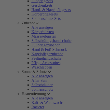
Fußpflegesets
Geschenksets
Hand- & Nagelpflegesets
Körperpflegesets
Sonnenschutz-Sets
Zubehör
Alle anzeigen
Körperbürsten
Massagebürsten
Selbstbräungshandschuhe
Fußpflegezubehör
Hand & Fuß-Schmuck
Nagelpflegezubehör
Peelinghandschuhe
Pflege Accessoires
Waschlappen
Sonne & Schutz
Alle anzeigen
After Sun
Selbstbräuner
Sonnenschutz
Haarentfernung
Alle anzeigen
Kalt- & Warmwachs
Rasierer