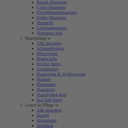
Repair-Shampoo
Color-Shampoo
Feuchtigkeitsshampoo
Festes Shampoo
Haarseife
Lockenshampoo
Shampoo-Sets
Haarstyling
Alle anzeigen
Schaumfestiger
Hitzeschutz
Haarwachs
Styling Spray
Ansatzspray
Haarcreme & Stylingcreme
Haargel
Haarpuder
Haarspray
Haarstyling-Sets
Sea Salt Spray
Leave-In Pflege
Alle anzeigen
Haaröl
Haarserum
Sprühkur