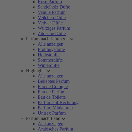
Rose Parfum
Sandelholz Düfte
Vanille Parfum
Veilchen Düfte
Vetiver Düfte
Würziges Parfum
Zitrische Düfte
Parfum nach Jahreszeit
Alle anzeigen
Frühlingsdüfte
Herbstdüfte
Sommerdüfte
Winterdüfte
Highlights
Alle anzeigen
Beliebtes Parfum
Eau de Cologne
Eau de Parfum
Eau de Toilette
Parfum auf Rechnung
Parfum Miniaturen
Unisex Parfum
Parfum nach Land
Alle anzeigen
Arabisches Parfum