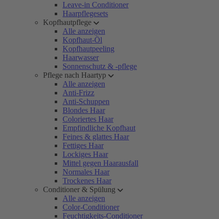
Leave-in Conditioner
Haarpflegesets
Kopfhautpflege
Alle anzeigen
Kopfhaut-Öl
Kopfhautpeeling
Haarwasser
Sonnenschutz & -pflege
Pflege nach Haartyp
Alle anzeigen
Anti-Frizz
Anti-Schuppen
Blondes Haar
Coloriertes Haar
Empfindliche Kopfhaut
Feines & glattes Haar
Fettiges Haar
Lockiges Haar
Mittel gegen Haarausfall
Normales Haar
Trockenes Haar
Conditioner & Spülung
Alle anzeigen
Color-Conditioner
Feuchtigkeits-Conditioner