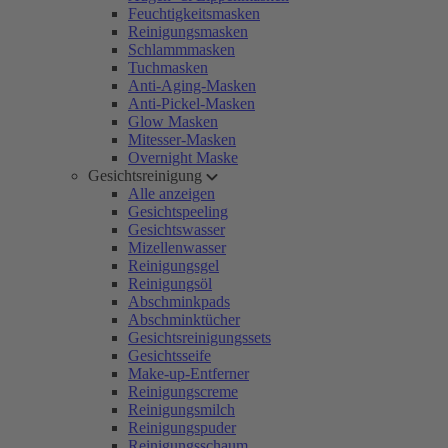
Feuchtigkeitsmasken
Reinigungsmasken
Schlammmasken
Tuchmasken
Anti-Aging-Masken
Anti-Pickel-Masken
Glow Masken
Mitesser-Masken
Overnight Maske
Gesichtsreinigung
Alle anzeigen
Gesichtspeeling
Gesichtswasser
Mizellenwasser
Reinigungsgel
Reinigungsöl
Abschminkpads
Abschminktücher
Gesichtsreinigungssets
Gesichtsseife
Make-up-Entferner
Reinigungscreme
Reinigungsmilch
Reinigungspuder
Reinigungsschaum