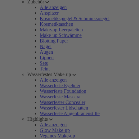
Zubehör
Alle anzeigen
Anspitzer
Kosmetikspiegel & Schminkspiegel
Kosmetiktaschen
Make-up Leerpaletten
Make-up Schwämme
Blotting Paper
Nägel
Augen
Lippen
Sets
Teint
Wasserfestes Make-up
Alle anzeigen
Wasserfeste Eyeliner
Wasserfeste Foundation
Wasserfeste Mascara
Wasserfester Concealer
Wasserfester Lidschatten
Wasserfeste Augenbrauenstifte
Highlights
Alle anzeigen
Glow Make-up
Veganes Make-up