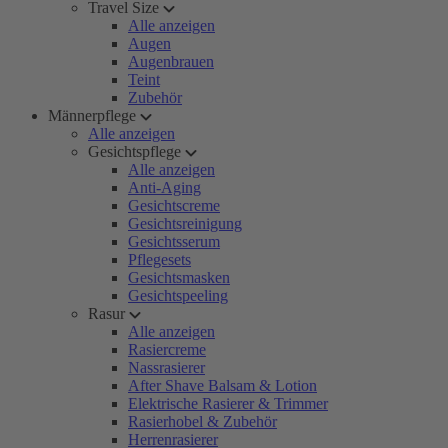
Travel Size
Alle anzeigen
Augen
Augenbrauen
Teint
Zubehör
Männerpflege
Alle anzeigen
Gesichtspflege
Alle anzeigen
Anti-Aging
Gesichtscreme
Gesichtsreinigung
Gesichtsserum
Pflegesets
Gesichtsmasken
Gesichtspeeling
Rasur
Alle anzeigen
Rasiercreme
Nassrasierer
After Shave Balsam & Lotion
Elektrische Rasierer & Trimmer
Rasierhobel & Zubehör
Herrenrasierer