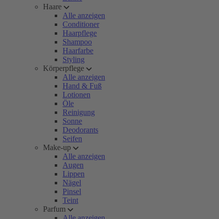
Haare
Alle anzeigen
Conditioner
Haarpflege
Shampoo
Haarfarbe
Styling
Körperpflege
Alle anzeigen
Hand & Fuß
Lotionen
Öle
Reinigung
Sonne
Deodorants
Seifen
Make-up
Alle anzeigen
Augen
Lippen
Nägel
Pinsel
Teint
Parfum
Alle anzeigen