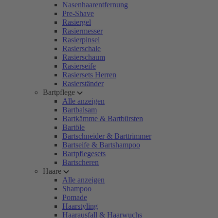
Nasenhaarentfernung
Pre-Shave
Rasiergel
Rasiermesser
Rasierpinsel
Rasierschale
Rasierschaum
Rasierseife
Rasiersets Herren
Rasierständer
Bartpflege
Alle anzeigen
Bartbalsam
Bartkämme & Bartbürsten
Bartöle
Bartschneider & Barttrimmer
Bartseife & Bartshampoo
Bartpflegesets
Bartscheren
Haare
Alle anzeigen
Shampoo
Pomade
Haarstyling
Haarausfall & Haarwuchs