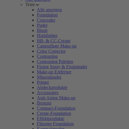
Teint
Alle anzeigen
Foundation
Concealer
Puder
Blush
Highlighter
BB- & CC-Cream
Camouflage Make-up
Color Corrector
Contouring
Contouring Paletten
Fixing Spray & Fixierpuder
Make-up Entferner
Mineralpuder
Primer
Abdeckprodukte
Accessoires
Anti-Aging Make-up
Bronzer
Compact-Foundation
Creme-Foundation
Effektprodukte
Flüssige Foundation
Kompaktpuder