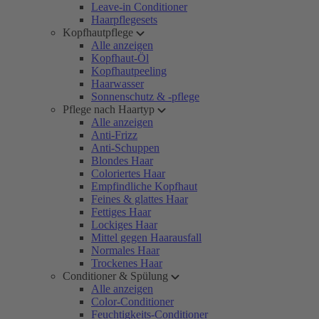
Leave-in Conditioner
Haarpflegesets
Kopfhautpflege
Alle anzeigen
Kopfhaut-Öl
Kopfhautpeeling
Haarwasser
Sonnenschutz & -pflege
Pflege nach Haartyp
Alle anzeigen
Anti-Frizz
Anti-Schuppen
Blondes Haar
Coloriertes Haar
Empfindliche Kopfhaut
Feines & glattes Haar
Fettiges Haar
Lockiges Haar
Mittel gegen Haarausfall
Normales Haar
Trockenes Haar
Conditioner & Spülung
Alle anzeigen
Color-Conditioner
Feuchtigkeits-Conditioner