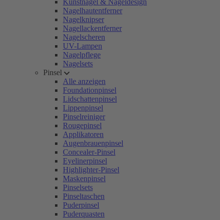
Kunstnägel & Nageldesign
Nagelhautentferner
Nagelknipser
Nagellackentferner
Nagelscheren
UV-Lampen
Nagelpflege
Nagelsets
Pinsel
Alle anzeigen
Foundationpinsel
Lidschattenpinsel
Lippenpinsel
Pinselreiniger
Rougepinsel
Applikatoren
Augenbrauenpinsel
Concealer-Pinsel
Eyelinerpinsel
Highlighter-Pinsel
Maskenpinsel
Pinselsets
Pinseltaschen
Puderpinsel
Puderquasten