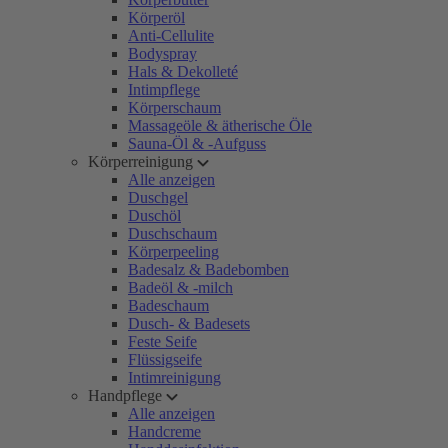
Körperöl
Anti-Cellulite
Bodyspray
Hals & Dekolleté
Intimpflege
Körperschaum
Massageöle & ätherische Öle
Sauna-Öl & -Aufguss
Körperreinigung
Alle anzeigen
Duschgel
Duschöl
Duschschaum
Körperpeeling
Badesalz & Badebomben
Badeöl & -milch
Badeschaum
Dusch- & Badesets
Feste Seife
Flüssigseife
Intimreinigung
Handpflege
Alle anzeigen
Handcreme