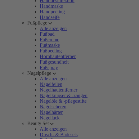
Handdesinfektion
Handmaske
Handpeeling
Handseife
Fußpflege
Alle anzeigen
Fußbad
Fußcreme
Fußmaske
Fußpeeling
Hornhautentferner
Fußgesundheit
Fußspray
Nagelpflege
Alle anzeigen
Nagelfeilen
Nagelhautentferner
Nagelknipser & -zangen
Nagelöle & -pflegestifte
Nagelscheren
Nagelhärter
Nagellack
Beauty Set
Alle anzeigen
Dusch- & Badesets