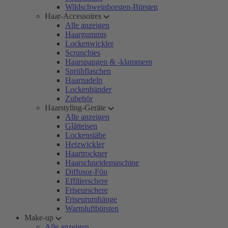
Wildschweinborsten-Bürsten
Haar-Accessoires
Alle anzeigen
Haargummis
Lockenwickler
Scrunchies
Haarspangen & -klammern
Sprühflaschen
Haarnadeln
Lockenbänder
Zubehör
Haarstyling-Geräte
Alle anzeigen
Glätteisen
Lockenstäbe
Heizwickler
Haartrockner
Haarschneidemaschine
Diffusor-Fön
Effilierschere
Friseurschere
Friseurumhänge
Warmluftbürsten
Make-up
Alle anzeigen