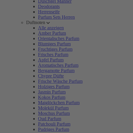
Duschgel Männer
Deodorants
Herrenseife
Parfum Sets Herren
Duftnoten
Alle anzeigen
Amber Parfum
Orientalisches Parfum
Blumiges Parfum
Fruchtiges Parfum
Frisches Parfum
Apfel Parfum
Aromatisches Parfum
Bergamotte Parfum
Chypre Düfte
Frische Wäsche Parfum
Holziges Parfum
Jasmin Parfum
Kokos Parfum
Maiglöckchen Parfum
Molekül Parfum
Moschus Parfum
Oud Parfum
Patchouli Parfum
Pudriges Parfum