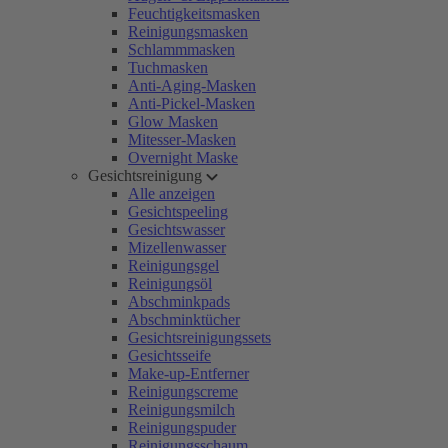
Feuchtigkeitsmasken
Reinigungsmasken
Schlammmasken
Tuchmasken
Anti-Aging-Masken
Anti-Pickel-Masken
Glow Masken
Mitesser-Masken
Overnight Maske
Gesichtsreinigung
Alle anzeigen
Gesichtspeeling
Gesichtswasser
Mizellenwasser
Reinigungsgel
Reinigungsöl
Abschminkpads
Abschminktücher
Gesichtsreinigungssets
Gesichtsseife
Make-up-Entferner
Reinigungscreme
Reinigungsmilch
Reinigungspuder
Reinigungsschaum