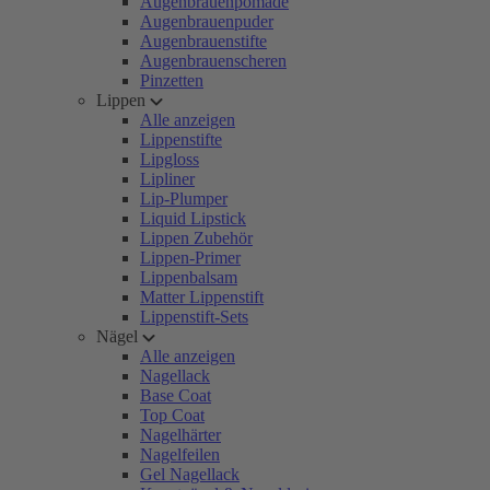
Augenbrauenpomade
Augenbrauenpuder
Augenbrauenstifte
Augenbrauenscheren
Pinzetten
Lippen
Alle anzeigen
Lippenstifte
Lipgloss
Lipliner
Lip-Plumper
Liquid Lipstick
Lippen Zubehör
Lippen-Primer
Lippenbalsam
Matter Lippenstift
Lippenstift-Sets
Nägel
Alle anzeigen
Nagellack
Base Coat
Top Coat
Nagelhärter
Nagelfeilen
Gel Nagellack