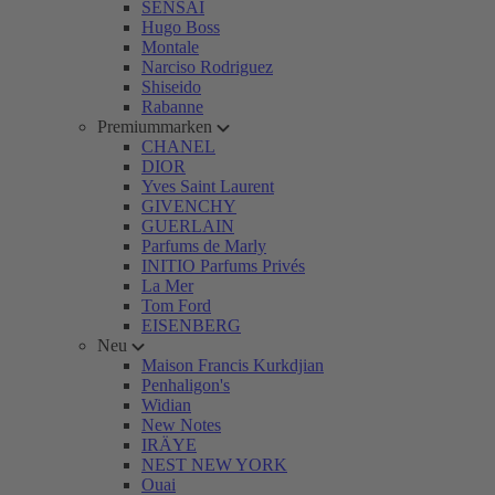
SENSAI
Hugo Boss
Montale
Narciso Rodriguez
Shiseido
Rabanne
Premiummarken
CHANEL
DIOR
Yves Saint Laurent
GIVENCHY
GUERLAIN
Parfums de Marly
INITIO Parfums Privés
La Mer
Tom Ford
EISENBERG
Neu
Maison Francis Kurkdjian
Penhaligon's
Widian
New Notes
IRÄYE
NEST NEW YORK
Ouai