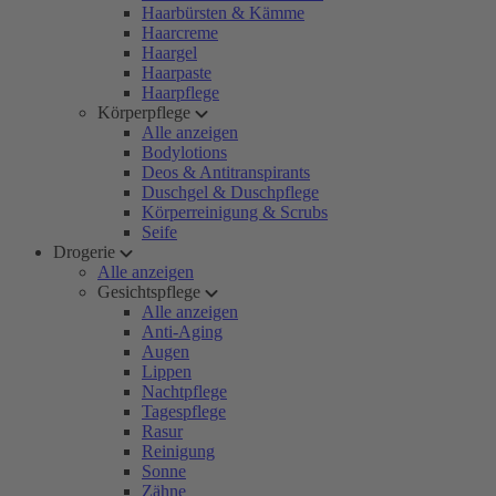
Haarbürsten & Kämme
Haarcreme
Haargel
Haarpaste
Haarpflege
Körperpflege
Alle anzeigen
Bodylotions
Deos & Antitranspirants
Duschgel & Duschpflege
Körperreinigung & Scrubs
Seife
Drogerie
Alle anzeigen
Gesichtspflege
Alle anzeigen
Anti-Aging
Augen
Lippen
Nachtpflege
Tagespflege
Rasur
Reinigung
Sonne
Zähne