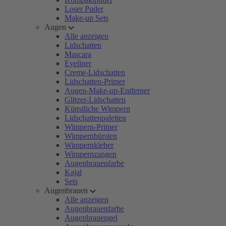
Loser Puder
Make-up Sets
Augen
Alle anzeigen
Lidschatten
Mascara
Eyeliner
Creme-Lidschatten
Lidschatten-Primer
Augen-Make-up-Entferner
Glitzer-Lidschatten
Künstliche Wimpern
Lidschattenpaletten
Wimpern-Primer
Wimpernbürsten
Wimpernkleber
Wimpernzangen
Augenbrauenfarbe
Kajal
Sets
Augenbrauen
Alle anzeigen
Augenbrauenfarbe
Augenbrauengel