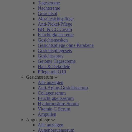
Tagescreme
Nachtcreme
Gesichtsöl
24h-Gesichtspflege
Anti-Pickel-Pflege
BB- & CC-Cream
Feuchtigkeitscreme
Gesichtsmasken
Gesichtspflege ohne Parabene
Gesichtspflegesets
Gesichtsspray
Getönte Tagescreme
Hals & Dekolleté
Pflege mit Q10
Gesichtsserum
Alle anzeigen
Anti-Aging-Gesichtsserum
Collagenserum
Feuchtigkeitsserum
Hyaluronsäure-Serum
Vitamin C Serum
Ampullen
Augenpflege
Alle anzeigen
Augenbrauenserum