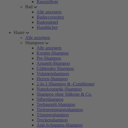
Rasurpflege
Bad
Alle anzeigen
Badaccessoires
Bademäntel
Handtücher
Haare
Alle anzeigen
Shampoos
Alle anzeigen
Keratin-Shampoo
Pre-Shampoo
Arganöl-Shampoo
Glättendes Shampoo
Volumenshampoo
Herren-Shampoo
2-in-1-Shampoo & -Conditioner
Naturkosmetik-Shampoo
Shampoo ohne Silikone & Co.
Silbershampoo
Teebaumöl-Shampoo
Tiefenreinigungsshampoo
Tönungsshampoo
Trockenshampoo
Anti-Schuppen-Shampoo