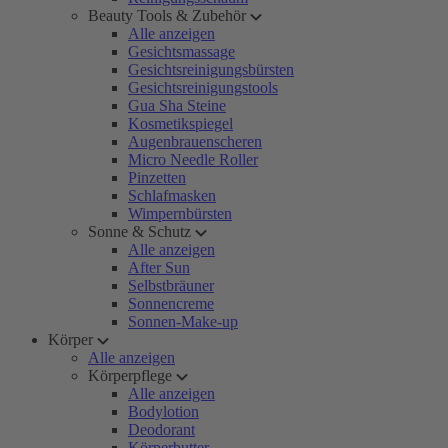
Beauty Tools & Zubehör
Alle anzeigen
Gesichtsmassage
Gesichtsreinigungsbürsten
Gesichtsreinigungstools
Gua Sha Steine
Kosmetikspiegel
Augenbrauenscheren
Micro Needle Roller
Pinzetten
Schlafmasken
Wimpernbürsten
Sonne & Schutz
Alle anzeigen
After Sun
Selbstbräuner
Sonnencreme
Sonnen-Make-up
Körper
Alle anzeigen
Körperpflege
Alle anzeigen
Bodylotion
Deodorant
Körperbutter