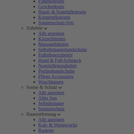
Fußpflegesets
Geschenksets
Hand- & Nagelpflegesets
Körperpflegesets
Sonnenschutz-Sets
Zubehör
Alle anzeigen
Körperbürsten
Massagebürsten
Selbstbräungshandschuhe
Fußpflegezubehör
Hand & Fuß-Schmuck
Nagelpflegezubehör
Peelinghandschuhe
Pflege Accessoires
Waschlappen
Sonne & Schutz
Alle anzeigen
After Sun
Selbstbräuner
Sonnenschutz
Haarentfernung
Alle anzeigen
Kalt- & Warmwachs
Rasierer