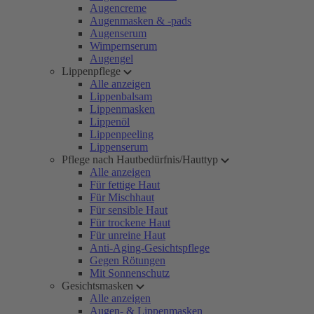
Augencreme
Augenmasken & -pads
Augenserum
Wimpernserum
Augengel
Lippenpflege
Alle anzeigen
Lippenbalsam
Lippenmasken
Lippenöl
Lippenpeeling
Lippenserum
Pflege nach Hautbedürfnis/Hauttyp
Alle anzeigen
Für fettige Haut
Für Mischhaut
Für sensible Haut
Für trockene Haut
Für unreine Haut
Anti-Aging-Gesichtspflege
Gegen Rötungen
Mit Sonnenschutz
Gesichtsmasken
Alle anzeigen
Augen- & Lippenmasken