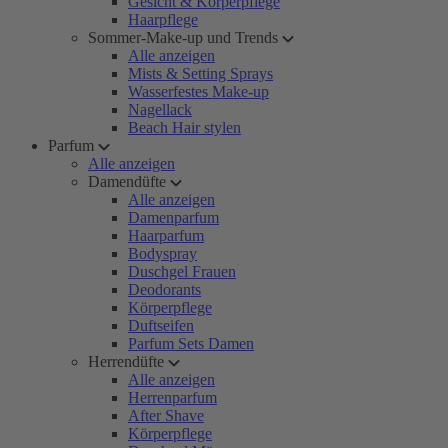
Gesicht & Körperpflege
Haarpflege
Sommer-Make-up und Trends
Alle anzeigen
Mists & Setting Sprays
Wasserfestes Make-up
Nagellack
Beach Hair stylen
Parfum
Alle anzeigen
Damendüfte
Alle anzeigen
Damenparfum
Haarparfum
Bodyspray
Duschgel Frauen
Deodorants
Körperpflege
Duftseifen
Parfum Sets Damen
Herrendüfte
Alle anzeigen
Herrenparfum
After Shave
Körperpflege