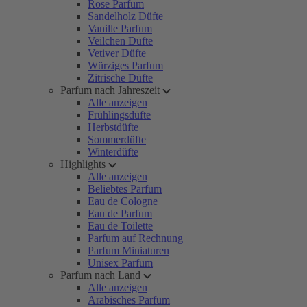
Rose Parfum
Sandelholz Düfte
Vanille Parfum
Veilchen Düfte
Vetiver Düfte
Würziges Parfum
Zitrische Düfte
Parfum nach Jahreszeit
Alle anzeigen
Frühlingsdüfte
Herbstdüfte
Sommerdüfte
Winterdüfte
Highlights
Alle anzeigen
Beliebtes Parfum
Eau de Cologne
Eau de Parfum
Eau de Toilette
Parfum auf Rechnung
Parfum Miniaturen
Unisex Parfum
Parfum nach Land
Alle anzeigen
Arabisches Parfum