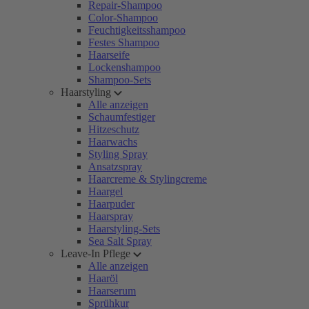
Repair-Shampoo
Color-Shampoo
Feuchtigkeitsshampoo
Festes Shampoo
Haarseife
Lockenshampoo
Shampoo-Sets
Haarstyling
Alle anzeigen
Schaumfestiger
Hitzeschutz
Haarwachs
Styling Spray
Ansatzspray
Haarcreme & Stylingcreme
Haargel
Haarpuder
Haarspray
Haarstyling-Sets
Sea Salt Spray
Leave-In Pflege
Alle anzeigen
Haaröl
Haarserum
Sprühkur