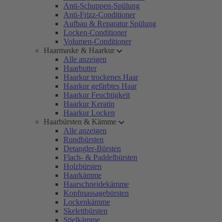
Anti-Schuppen-Spülung
Anti-Frizz-Conditioner
Aufbau & Reparatur Spülung
Locken-Conditioner
Volumen-Conditioner
Haarmaske & Haarkur
Alle anzeigen
Haarbutter
Haarkur trockenes Haar
Haarkur gefärbtes Haar
Haarkur Feuchtigkeit
Haarkur Keratin
Haarkur Locken
Haarbürsten & Kämme
Alle anzeigen
Rundbürsten
Detangler-Bürsten
Flach- & Paddelbürsten
Holzbürsten
Haarkämme
Haarschneidekämme
Kopfmassagebürsten
Lockenkämme
Skelettbürsten
Stielkämme