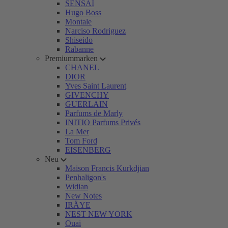
SENSAI
Hugo Boss
Montale
Narciso Rodriguez
Shiseido
Rabanne
Premiummarken
CHANEL
DIOR
Yves Saint Laurent
GIVENCHY
GUERLAIN
Parfums de Marly
INITIO Parfums Privés
La Mer
Tom Ford
EISENBERG
Neu
Maison Francis Kurkdjian
Penhaligon's
Widian
New Notes
IRÄYE
NEST NEW YORK
Ouai