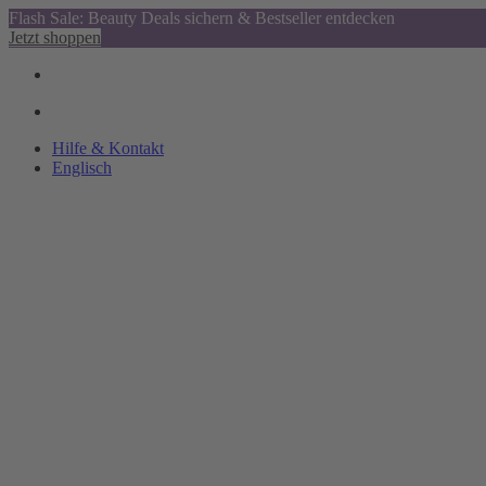
Flash Sale: Beauty Deals sichern & Bestseller entdecken
Jetzt shoppen
Hilfe & Kontakt
Englisch