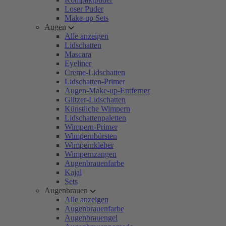
Loser Puder
Make-up Sets
Augen
Alle anzeigen
Lidschatten
Mascara
Eyeliner
Creme-Lidschatten
Lidschatten-Primer
Augen-Make-up-Entferner
Glitzer-Lidschatten
Künstliche Wimpern
Lidschattenpaletten
Wimpern-Primer
Wimpernbürsten
Wimpernkleber
Wimpernzangen
Augenbrauenfarbe
Kajal
Sets
Augenbrauen
Alle anzeigen
Augenbrauenfarbe
Augenbrauengel