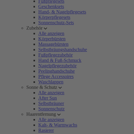
Fußpflegesets
Geschenksets
Hand- & Nagelpflegesets
Körperpflegesets
Sonnenschutz-Sets
Zubehör
Alle anzeigen
Körperbürsten
Massagebürsten
Selbstbräungshandschuhe
Fußpflegezubehör
Hand & Fuß-Schmuck
Nagelpflegezubehör
Peelinghandschuhe
Pflege Accessoires
Waschlappen
Sonne & Schutz
Alle anzeigen
After Sun
Selbstbräuner
Sonnenschutz
Haarentfernung
Alle anzeigen
Kalt- & Warmwachs
Rasierer