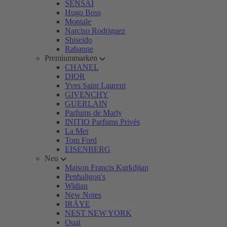
SENSAI
Hugo Boss
Montale
Narciso Rodriguez
Shiseido
Rabanne
Premiummarken
CHANEL
DIOR
Yves Saint Laurent
GIVENCHY
GUERLAIN
Parfums de Marly
INITIO Parfums Privés
La Mer
Tom Ford
EISENBERG
Neu
Maison Francis Kurkdjian
Penhaligon's
Widian
New Notes
IRÄYE
NEST NEW YORK
Ouai