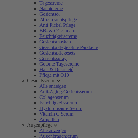
Tagescreme
Nachtcreme
Gesichtsöl
24h-Gesichtspflege
Anti-Pickel-Pflege
BB- & CC-Cream
Feuchtigkeitscreme
Gesichtsmasken
Gesichtspflege ohne Parabene
Gesichtspflegesets
Gesichtsspray
Getönte Tagescreme
Hals & Dekolleté
Pflege mit Q10
Gesichtsserum
Alle anzeigen
Anti-Aging-Gesichtsserum
Collagenserum
Feuchtigkeitsserum
Hyaluronsäure-Serum
Vitamin C Serum
Ampullen
Augenpflege
Alle anzeigen
Augenbrauenserum