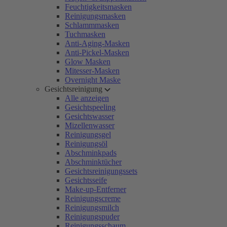
Feuchtigkeitsmasken
Reinigungsmasken
Schlammmasken
Tuchmasken
Anti-Aging-Masken
Anti-Pickel-Masken
Glow Masken
Mitesser-Masken
Overnight Maske
Gesichtsreinigung
Alle anzeigen
Gesichtspeeling
Gesichtswasser
Mizellenwasser
Reinigungsgel
Reinigungsöl
Abschminkpads
Abschminktücher
Gesichtsreinigungssets
Gesichtsseife
Make-up-Entferner
Reinigungscreme
Reinigungsmilch
Reinigungspuder
Reinigungsschaum