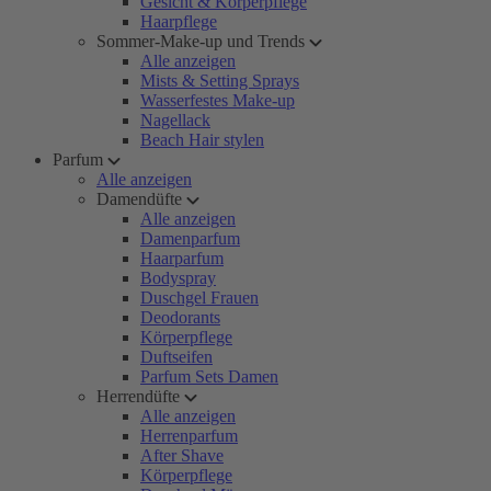
Gesicht & Körperpflege
Haarpflege
Sommer-Make-up und Trends
Alle anzeigen
Mists & Setting Sprays
Wasserfestes Make-up
Nagellack
Beach Hair stylen
Parfum
Alle anzeigen
Damendüfte
Alle anzeigen
Damenparfum
Haarparfum
Bodyspray
Duschgel Frauen
Deodorants
Körperpflege
Duftseifen
Parfum Sets Damen
Herrendüfte
Alle anzeigen
Herrenparfum
After Shave
Körperpflege