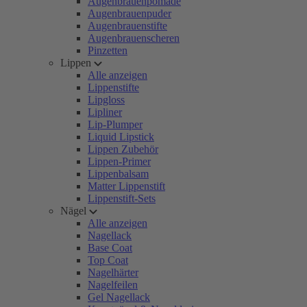
Augenbrauenpomade
Augenbrauenpuder
Augenbrauenstifte
Augenbrauenscheren
Pinzetten
Lippen
Alle anzeigen
Lippenstifte
Lipgloss
Lipliner
Lip-Plumper
Liquid Lipstick
Lippen Zubehör
Lippen-Primer
Lippenbalsam
Matter Lippenstift
Lippenstift-Sets
Nägel
Alle anzeigen
Nagellack
Base Coat
Top Coat
Nagelhärter
Nagelfeilen
Gel Nagellack