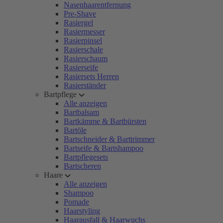
Nasenhaarentfernung
Pre-Shave
Rasiergel
Rasiermesser
Rasierpinsel
Rasierschale
Rasierschaum
Rasierseife
Rasiersets Herren
Rasierständer
Bartpflege
Alle anzeigen
Bartbalsam
Bartkämme & Bartbürsten
Bartöle
Bartschneider & Barttrimmer
Bartseife & Bartshampoo
Bartpflegesets
Bartscheren
Haare
Alle anzeigen
Shampoo
Pomade
Haarstyling
Haarausfall & Haarwuchs