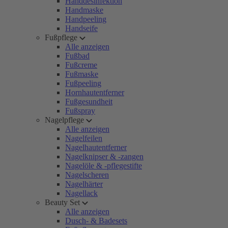
Handdesinfektion
Handmaske
Handpeeling
Handseife
Fußpflege
Alle anzeigen
Fußbad
Fußcreme
Fußmaske
Fußpeeling
Hornhautentferner
Fußgesundheit
Fußspray
Nagelpflege
Alle anzeigen
Nagelfeilen
Nagelhautentferner
Nagelknipser & -zangen
Nagelöle & -pflegestifte
Nagelscheren
Nagelhärter
Nagellack
Beauty Set
Alle anzeigen
Dusch- & Badesets