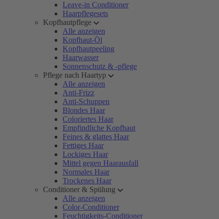
Leave-in Conditioner
Haarpflegesets
Kopfhautpflege
Alle anzeigen
Kopfhaut-Öl
Kopfhautpeeling
Haarwasser
Sonnenschutz & -pflege
Pflege nach Haartyp
Alle anzeigen
Anti-Frizz
Anti-Schuppen
Blondes Haar
Coloriertes Haar
Empfindliche Kopfhaut
Feines & glattes Haar
Fettiges Haar
Lockiges Haar
Mittel gegen Haarausfall
Normales Haar
Trockenes Haar
Conditioner & Spülung
Alle anzeigen
Color-Conditioner
Feuchtigkeits-Conditioner