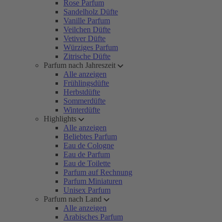
Rose Parfum
Sandelholz Düfte
Vanille Parfum
Veilchen Düfte
Vetiver Düfte
Würziges Parfum
Zitrische Düfte
Parfum nach Jahreszeit
Alle anzeigen
Frühlingsdüfte
Herbstdüfte
Sommerdüfte
Winterdüfte
Highlights
Alle anzeigen
Beliebtes Parfum
Eau de Cologne
Eau de Parfum
Eau de Toilette
Parfum auf Rechnung
Parfum Miniaturen
Unisex Parfum
Parfum nach Land
Alle anzeigen
Arabisches Parfum