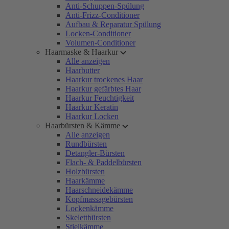
Anti-Schuppen-Spülung
Anti-Frizz-Conditioner
Aufbau & Reparatur Spülung
Locken-Conditioner
Volumen-Conditioner
Haarmaske & Haarkur
Alle anzeigen
Haarbutter
Haarkur trockenes Haar
Haarkur gefärbtes Haar
Haarkur Feuchtigkeit
Haarkur Keratin
Haarkur Locken
Haarbürsten & Kämme
Alle anzeigen
Rundbürsten
Detangler-Bürsten
Flach- & Paddelbürsten
Holzbürsten
Haarkämme
Haarschneidekämme
Kopfmassagebürsten
Lockenkämme
Skelettbürsten
Stielkämme