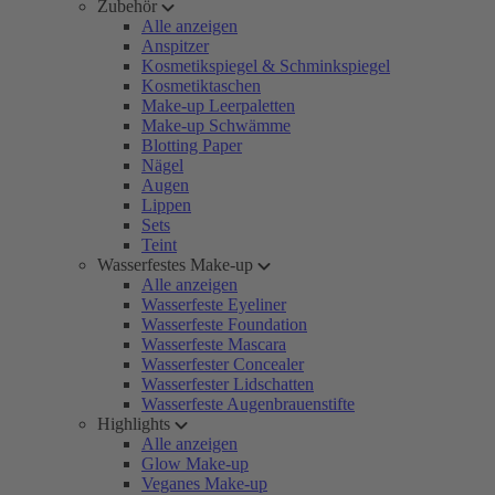
Zubehör
Alle anzeigen
Anspitzer
Kosmetikspiegel & Schminkspiegel
Kosmetiktaschen
Make-up Leerpaletten
Make-up Schwämme
Blotting Paper
Nägel
Augen
Lippen
Sets
Teint
Wasserfestes Make-up
Alle anzeigen
Wasserfeste Eyeliner
Wasserfeste Foundation
Wasserfeste Mascara
Wasserfester Concealer
Wasserfester Lidschatten
Wasserfeste Augenbrauenstifte
Highlights
Alle anzeigen
Glow Make-up
Veganes Make-up