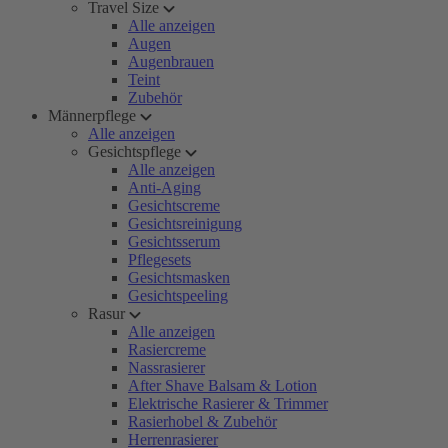
Travel Size
Alle anzeigen
Augen
Augenbrauen
Teint
Zubehör
Männerpflege
Alle anzeigen
Gesichtspflege
Alle anzeigen
Anti-Aging
Gesichtscreme
Gesichtsreinigung
Gesichtsserum
Pflegesets
Gesichtsmasken
Gesichtspeeling
Rasur
Alle anzeigen
Rasiercreme
Nassrasierer
After Shave Balsam & Lotion
Elektrische Rasierer & Trimmer
Rasierhobel & Zubehör
Herrenrasierer