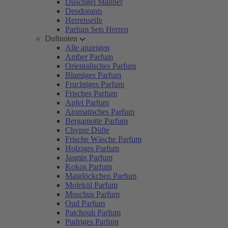
Duschgel Männer
Deodorants
Herrenseife
Parfum Sets Herren
Duftnoten
Alle anzeigen
Amber Parfum
Orientalisches Parfum
Blumiges Parfum
Fruchtiges Parfum
Frisches Parfum
Apfel Parfum
Aromatisches Parfum
Bergamotte Parfum
Chypre Düfte
Frische Wäsche Parfum
Holziges Parfum
Jasmin Parfum
Kokos Parfum
Maiglöckchen Parfum
Molekül Parfum
Moschus Parfum
Oud Parfum
Patchouli Parfum
Pudriges Parfum