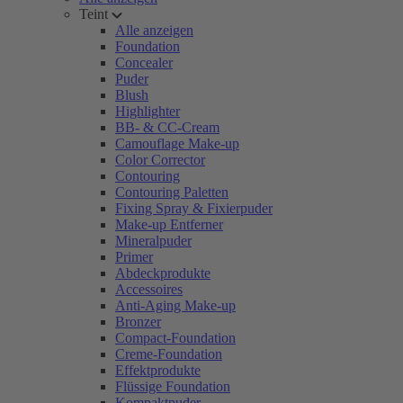
Teint
Alle anzeigen
Foundation
Concealer
Puder
Blush
Highlighter
BB- & CC-Cream
Camouflage Make-up
Color Corrector
Contouring
Contouring Paletten
Fixing Spray & Fixierpuder
Make-up Entferner
Mineralpuder
Primer
Abdeckprodukte
Accessoires
Anti-Aging Make-up
Bronzer
Compact-Foundation
Creme-Foundation
Effektprodukte
Flüssige Foundation
Kompaktpuder