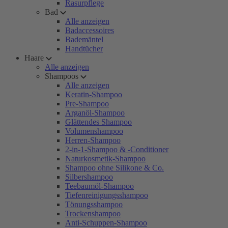
Rasurpflege
Bad
Alle anzeigen
Badaccessoires
Bademäntel
Handtücher
Haare
Alle anzeigen
Shampoos
Alle anzeigen
Keratin-Shampoo
Pre-Shampoo
Arganöl-Shampoo
Glättendes Shampoo
Volumenshampoo
Herren-Shampoo
2-in-1-Shampoo & -Conditioner
Naturkosmetik-Shampoo
Shampoo ohne Silikone & Co.
Silbershampoo
Teebaumöl-Shampoo
Tiefenreinigungsshampoo
Tönungsshampoo
Trockenshampoo
Anti-Schuppen-Shampoo