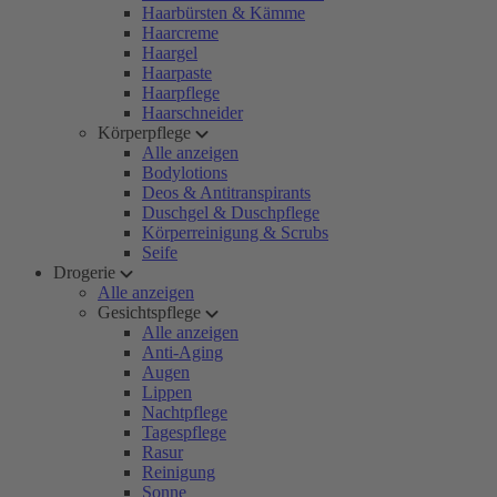
Haarbürsten & Kämme
Haarcreme
Haargel
Haarpaste
Haarpflege
Haarschneider
Körperpflege
Alle anzeigen
Bodylotions
Deos & Antitranspirants
Duschgel & Duschpflege
Körperreinigung & Scrubs
Seife
Drogerie
Alle anzeigen
Gesichtspflege
Alle anzeigen
Anti-Aging
Augen
Lippen
Nachtpflege
Tagespflege
Rasur
Reinigung
Sonne