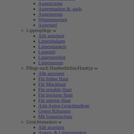
Augencreme
Augenmasken & -pads
Augenserum
Wimpernserum
Augengel
Lippenpflege
Alle anzeigen
Lippenbalsam
Lippenmasken
Lippenöl
Lippenpeeling
Lippenserum
Pflege nach Hautbedürfnis/Hauttyp
Alle anzeigen
Für fettige Haut
Für Mischhaut
Für sensible Haut
Für trockene Haut
Für unreine Haut
Anti-Aging-Gesichtspflege
Gegen Rötungen
Mit Sonnenschutz
Gesichtsmasken
Alle anzeigen
Augen- & Lippenmasken