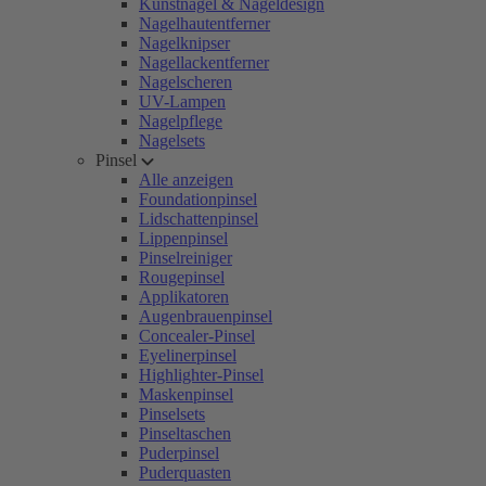
Kunstnägel & Nageldesign
Nagelhautentferner
Nagelknipser
Nagellackentferner
Nagelscheren
UV-Lampen
Nagelpflege
Nagelsets
Pinsel
Alle anzeigen
Foundationpinsel
Lidschattenpinsel
Lippenpinsel
Pinselreiniger
Rougepinsel
Applikatoren
Augenbrauenpinsel
Concealer-Pinsel
Eyelinerpinsel
Highlighter-Pinsel
Maskenpinsel
Pinselsets
Pinseltaschen
Puderpinsel
Puderquasten