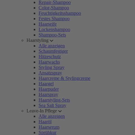
Repair-Shampoo
Color-Shampoo
Feuchtigkeitsshampoo
Festes Shampoo
Haarseife
Lockenshampoo
Shampoo-Sets
Haarstyling
Alle anzeigen
Schaumfestiger
Hitzeschutz
Haarwachs
Styling Spray
Ansatzspray
Haarcreme & Stylingcreme
Haargel
Haarpuder
Haarspray
Haarstyling-Sets
Sea Salt Spray
Leave-In Pflege
Alle anzeigen
Haaröl
Haarserum
Sprühkur