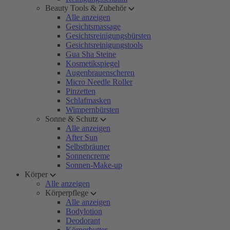
Beauty Tools & Zubehör
Alle anzeigen
Gesichtsmassage
Gesichtsreinigungsbürsten
Gesichtsreinigungstools
Gua Sha Steine
Kosmetikspiegel
Augenbrauenscheren
Micro Needle Roller
Pinzetten
Schlafmasken
Wimpernbürsten
Sonne & Schutz
Alle anzeigen
After Sun
Selbstbräuner
Sonnencreme
Sonnen-Make-up
Körper
Alle anzeigen
Körperpflege
Alle anzeigen
Bodylotion
Deodorant
Körperbutter