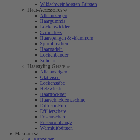
Wildschweinborsten-Bürsten
Haar-Accessoires
Alle anzeigen
Haargummis
Lockenwickler
Scrunchies
Haarspangen & -klammern
Sprühflaschen
Haarnadeln
Lockenbänder
Zubehör
Haarstyling-Geräte
Alle anzeigen
Glätteisen
Lockenstäbe
Heizwickler
Haartrockner
Haarschneidemaschine
Diffusor-Fön
Effilierschere
Friseurschere
Friseurumhänge
Warmluftbürsten
Make-up
Alle anzeigen