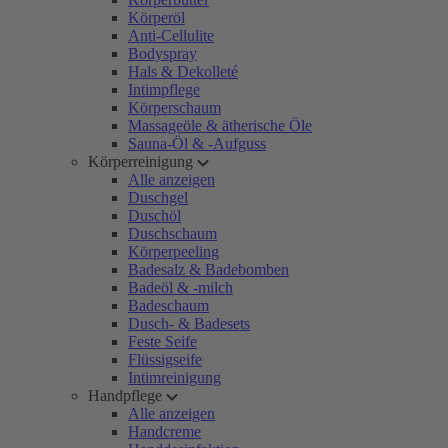
Körperöl
Anti-Cellulite
Bodyspray
Hals & Dekolleté
Intimpflege
Körperschaum
Massageöle & ätherische Öle
Sauna-Öl & -Aufguss
Körperreinigung
Alle anzeigen
Duschgel
Duschöl
Duschschaum
Körperpeeling
Badesalz & Badebomben
Badeöl & -milch
Badeschaum
Dusch- & Badesets
Feste Seife
Flüssigseife
Intimreinigung
Handpflege
Alle anzeigen
Handcreme