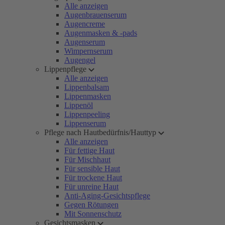
Alle anzeigen
Augenbrauenserum
Augencreme
Augenmasken & -pads
Augenserum
Wimpernserum
Augengel
Lippenpflege
Alle anzeigen
Lippenbalsam
Lippenmasken
Lippenöl
Lippenpeeling
Lippenserum
Pflege nach Hautbedürfnis/Hauttyp
Alle anzeigen
Für fettige Haut
Für Mischhaut
Für sensible Haut
Für trockene Haut
Für unreine Haut
Anti-Aging-Gesichtspflege
Gegen Rötungen
Mit Sonnenschutz
Gesichtsmasken