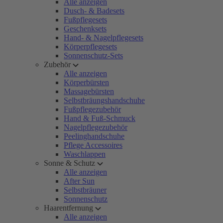
Alle anzeigen
Dusch- & Badesets
Fußpflegesets
Geschenksets
Hand- & Nagelpflegesets
Körperpflegesets
Sonnenschutz-Sets
Zubehör
Alle anzeigen
Körperbürsten
Massagebürsten
Selbstbräungshandschuhe
Fußpflegezubehör
Hand & Fuß-Schmuck
Nagelpflegezubehör
Peelinghandschuhe
Pflege Accessoires
Waschlappen
Sonne & Schutz
Alle anzeigen
After Sun
Selbstbräuner
Sonnenschutz
Haarentfernung
Alle anzeigen