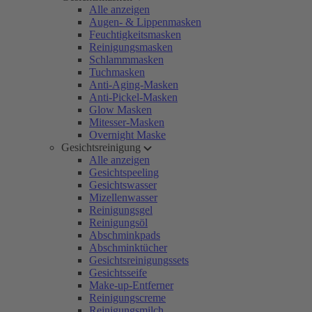
Alle anzeigen
Augen- & Lippenmasken
Feuchtigkeitsmasken
Reinigungsmasken
Schlammmasken
Tuchmasken
Anti-Aging-Masken
Anti-Pickel-Masken
Glow Masken
Mitesser-Masken
Overnight Maske
Gesichtsreinigung
Alle anzeigen
Gesichtspeeling
Gesichtswasser
Mizellenwasser
Reinigungsgel
Reinigungsöl
Abschminkpads
Abschminktücher
Gesichtsreinigungssets
Gesichtsseife
Make-up-Entferner
Reinigungscreme
Reinigungsmilch