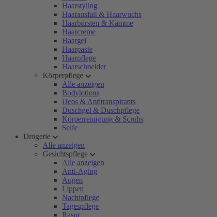
Haarstyling
Haarausfall & Haarwuchs
Haarbürsten & Kämme
Haarcreme
Haargel
Haarpaste
Haarpflege
Haarschneider
Körperpflege
Alle anzeigen
Bodylotions
Deos & Antitranspirants
Duschgel & Duschpflege
Körperreinigung & Scrubs
Seife
Drogerie
Alle anzeigen
Gesichtspflege
Alle anzeigen
Anti-Aging
Augen
Lippen
Nachtpflege
Tagespflege
Rasur