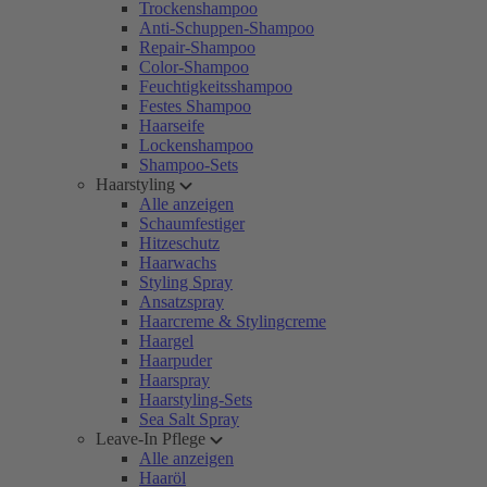
Trockenshampoo
Anti-Schuppen-Shampoo
Repair-Shampoo
Color-Shampoo
Feuchtigkeitsshampoo
Festes Shampoo
Haarseife
Lockenshampoo
Shampoo-Sets
Haarstyling
Alle anzeigen
Schaumfestiger
Hitzeschutz
Haarwachs
Styling Spray
Ansatzspray
Haarcreme & Stylingcreme
Haargel
Haarpuder
Haarspray
Haarstyling-Sets
Sea Salt Spray
Leave-In Pflege
Alle anzeigen
Haaröl