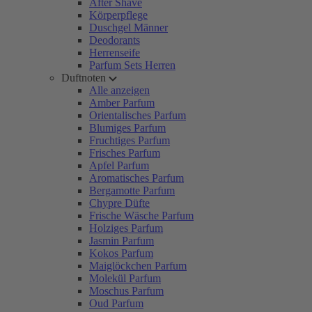
After Shave
Körperpflege
Duschgel Männer
Deodorants
Herrenseife
Parfum Sets Herren
Duftnoten
Alle anzeigen
Amber Parfum
Orientalisches Parfum
Blumiges Parfum
Fruchtiges Parfum
Frisches Parfum
Apfel Parfum
Aromatisches Parfum
Bergamotte Parfum
Chypre Düfte
Frische Wäsche Parfum
Holziges Parfum
Jasmin Parfum
Kokos Parfum
Maiglöckchen Parfum
Molekül Parfum
Moschus Parfum
Oud Parfum