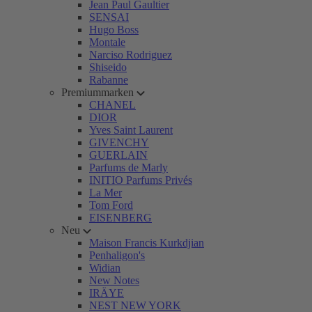
Jean Paul Gaultier
SENSAI
Hugo Boss
Montale
Narciso Rodriguez
Shiseido
Rabanne
Premiummarken
CHANEL
DIOR
Yves Saint Laurent
GIVENCHY
GUERLAIN
Parfums de Marly
INITIO Parfums Privés
La Mer
Tom Ford
EISENBERG
Neu
Maison Francis Kurkdjian
Penhaligon's
Widian
New Notes
IRÄYE
NEST NEW YORK