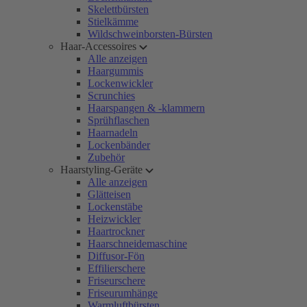
Skelettbürsten
Stielkämme
Wildschweinborsten-Bürsten
Haar-Accessoires
Alle anzeigen
Haargummis
Lockenwickler
Scrunchies
Haarspangen & -klammern
Sprühflaschen
Haarnadeln
Lockenbänder
Zubehör
Haarstyling-Geräte
Alle anzeigen
Glätteisen
Lockenstäbe
Heizwickler
Haartrockner
Haarschneidemaschine
Diffusor-Fön
Effilierschere
Friseurschere
Friseurumhänge
Warmluftbürsten