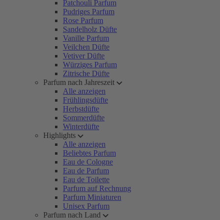
Patchouli Parfum
Pudriges Parfum
Rose Parfum
Sandelholz Düfte
Vanille Parfum
Veilchen Düfte
Vetiver Düfte
Würziges Parfum
Zitrische Düfte
Parfum nach Jahreszeit
Alle anzeigen
Frühlingsdüfte
Herbstdüfte
Sommerdüfte
Winterdüfte
Highlights
Alle anzeigen
Beliebtes Parfum
Eau de Cologne
Eau de Parfum
Eau de Toilette
Parfum auf Rechnung
Parfum Miniaturen
Unisex Parfum
Parfum nach Land