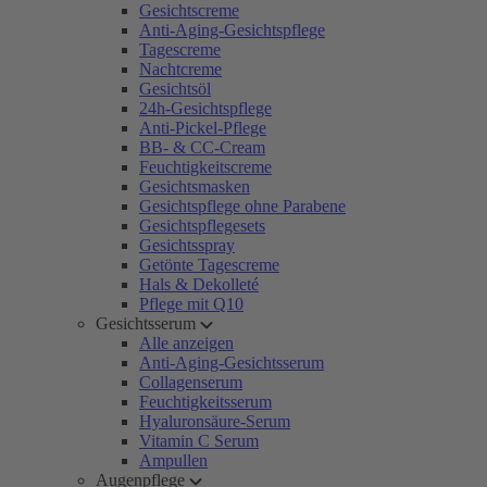
Gesichtscreme
Anti-Aging-Gesichtspflege
Tagescreme
Nachtcreme
Gesichtsöl
24h-Gesichtspflege
Anti-Pickel-Pflege
BB- & CC-Cream
Feuchtigkeitscreme
Gesichtsmasken
Gesichtspflege ohne Parabene
Gesichtspflegesets
Gesichtsspray
Getönte Tagescreme
Hals & Dekolleté
Pflege mit Q10
Gesichtsserum
Alle anzeigen
Anti-Aging-Gesichtsserum
Collagenserum
Feuchtigkeitsserum
Hyaluronsäure-Serum
Vitamin C Serum
Ampullen
Augenpflege