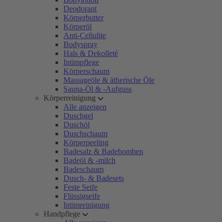
Deodorant
Körperbutter
Körperöl
Anti-Cellulite
Bodyspray
Hals & Dekolleté
Intimpflege
Körperschaum
Massageöle & ätherische Öle
Sauna-Öl & -Aufguss
Körperreinigung
Alle anzeigen
Duschgel
Duschöl
Duschschaum
Körperpeeling
Badesalz & Badebomben
Badeöl & -milch
Badeschaum
Dusch- & Badesets
Feste Seife
Flüssigseife
Intimreinigung
Handpflege