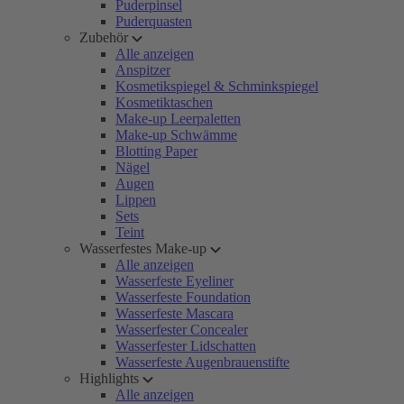
Puderpinsel
Puderquasten
Zubehör
Alle anzeigen
Anspitzer
Kosmetikspiegel & Schminkspiegel
Kosmetiktaschen
Make-up Leerpaletten
Make-up Schwämme
Blotting Paper
Nägel
Augen
Lippen
Sets
Teint
Wasserfestes Make-up
Alle anzeigen
Wasserfeste Eyeliner
Wasserfeste Foundation
Wasserfeste Mascara
Wasserfester Concealer
Wasserfester Lidschatten
Wasserfeste Augenbrauenstifte
Highlights
Alle anzeigen