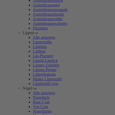
Augenbrauenfarbe
Augenbrauengel
Augenbrauenpomade
Augenbrauenpuder
Augenbrauenstifte
Augenbrauenscheren
Pinzetten
Lippen
Alle anzeigen
Lippenstifte
Lipgloss
Lipliner
Lip-Plumper
Liquid Lipstick
Lippen Zubehör
Lippen-Primer
Lippenbalsam
Matter Lippenstift
Lippenstift-Sets
Nägel
Alle anzeigen
Nagellack
Base Coat
Top Coat
Nagelhärter