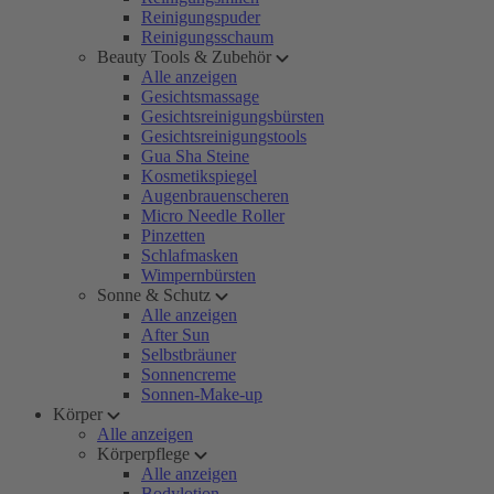
Reinigungspuder
Reinigungsschaum
Beauty Tools & Zubehör
Alle anzeigen
Gesichtsmassage
Gesichtsreinigungsbürsten
Gesichtsreinigungstools
Gua Sha Steine
Kosmetikspiegel
Augenbrauenscheren
Micro Needle Roller
Pinzetten
Schlafmasken
Wimpernbürsten
Sonne & Schutz
Alle anzeigen
After Sun
Selbstbräuner
Sonnencreme
Sonnen-Make-up
Körper
Alle anzeigen
Körperpflege
Alle anzeigen
Bodylotion