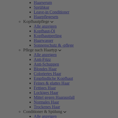
Haarserum
Sprühkur
Leave-in Conditioner
Haarpflegesets
Kopfhautpflege
Alle anzeigen
Kopfhaut-Öl
Kopfhautpeeling
Haarwasser
Sonnenschutz & -pflege
Pflege nach Haartyp
Alle anzeigen
Anti-Frizz
Anti-Schuppen
Blondes Haar
Coloriertes Haar
Empfindliche Kopfhaut
Feines & glattes Haar
Fettiges Haar
Lockiges Haar
Mittel gegen Haarausfall
Normales Haar
Trockenes Haar
Conditioner & Spülung
Alle anzeigen