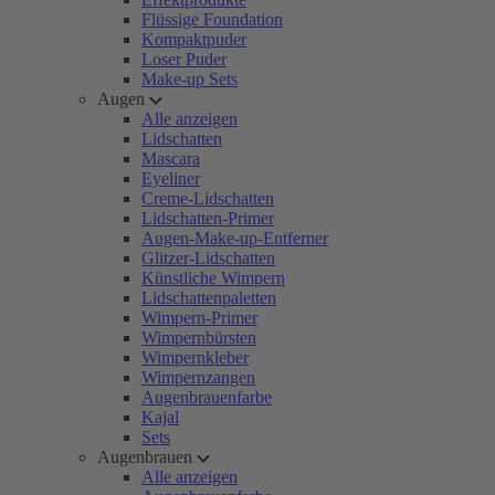
Flüssige Foundation
Kompaktpuder
Loser Puder
Make-up Sets
Augen
Alle anzeigen
Lidschatten
Mascara
Eyeliner
Creme-Lidschatten
Lidschatten-Primer
Augen-Make-up-Entferner
Glitzer-Lidschatten
Künstliche Wimpern
Lidschattenpaletten
Wimpern-Primer
Wimpernbürsten
Wimpernkleber
Wimpernzangen
Augenbrauenfarbe
Kajal
Sets
Augenbrauen
Alle anzeigen