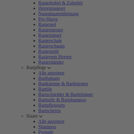
Rasierhobel & Zubehör
Herrenrasierer
Nasenhaarentfernung
Pre-Shave
Rasiergel
Rasiermesser
Rasierpinsel
Rasierschale
Rasierschaum
Rasierseife
Rasiersets Herren
Rasierständer
Bartpflege
Alle anzeigen
Bartbalsam
Bartkämme & Bartbürsten
Bartöle
Bartschneider & Barttrimmer
Bartseife & Bartshampoo
Bartpflegesets
Bartscheren
Haare
Alle anzeigen
Shampoo
Pomade