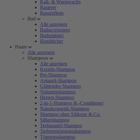
Kalt- & Warmwachs
Rasierer
Rasurpflege
Bad
Alle anzeigen
Badaccessoires
Bademäntel
Handtücher
Haare
Alle anzeigen
Shampoos
Alle anzeigen
Keratin-Shampoo
Pre-Shampoo
Arganöl-Shampoo
Glättendes Shampoo
Volumenshampoo
Herren-Shampoo
2-in-1-Shampoo & -Conditioner
Naturkosmetik-Shampoo
Shampoo ohne Silikone & Co.
Silbershampoo
Teebaumöl-Shampoo
Tiefenreinigungsshampoo
Tönungsshampoo