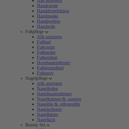
Alle anzeigen
Handcreme
Handdesinfektion
Handmaske
Handpeeling
Handseife
Fußpflege
Alle anzeigen
Fußbad
Fußcreme
Fußmaske
Fußpeeling
Hornhautentferner
Fußgesundheit
Fußspray
Nagelpflege
Alle anzeigen
Nagelfeilen
Nagelhautentferner
Nagelknipser & -zangen
Nagelöle & -pflegestifte
Nagelscheren
Nagelhärter
Nagellack
Beauty Set