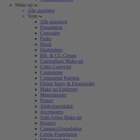
Make-up
Alle anzeigen
Teint
Alle anzeigen
Foundation
Concealer
Puder
Blush
Highlighter
BB- & CC-Cream
Camouflage Make-up
Color Corrector
Contouring
Contouring Paletten
Fixing Spray & Fixierpuder
Make-up Entferner
Mineralpuder
Primer
Abdeckprodukte
Accessoires
Anti-Aging Make-up
Bronzer
Compact-Foundation
Creme-Foundation
Effektprodukte