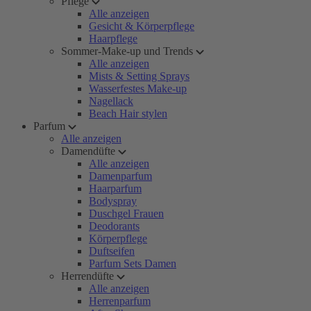
Pflege
Alle anzeigen
Gesicht & Körperpflege
Haarpflege
Sommer-Make-up und Trends
Alle anzeigen
Mists & Setting Sprays
Wasserfestes Make-up
Nagellack
Beach Hair stylen
Parfum
Alle anzeigen
Damendüfte
Alle anzeigen
Damenparfum
Haarparfum
Bodyspray
Duschgel Frauen
Deodorants
Körperpflege
Duftseifen
Parfum Sets Damen
Herrendüfte
Alle anzeigen
Herrenparfum