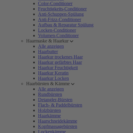
Color-Conditioner
Feuchtigkeits-Conditioner
Anti-Schuppen-Spülung
Anti-Frizz-Conditioner
Aufbau & Reparatur Spülung
Locken-Conditioner
Volumen-Conditioner
Haarmaske & Haarkur
Alle anzeigen
Haarbutter
Haarkur trockenes Haar
Haarkur gefärbtes Haar
Haarkur Feuchtigkeit
Haarkur Keratin
Haarkur Locken
Haarbürsten & Kämme
Alle anzeigen
Rundbürsten
Detangler-Bürsten
Flach- & Paddelbürsten
Holzbürsten
Haarkämme
Haarschneidekämme
Kopfmassagebürsten
Lockenkämme