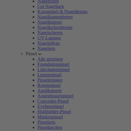
Nagelfeilen
Gel Nagellack
Kunstnägel & Nageldesign
Nagelhautentferner
Nagelknipser
Nagellackentferner
Nagelscheren
UV-Lampen
Nagelpflege
Nagelsets
Pinsel
Alle anzeigen
Foundationpinsel
Lidschattenpinsel
Lippenpinsel
Pinselreiniger
Rougepinsel
Applikatoren
Augenbrauenpinsel
Concealer-Pinsel
Eyelinerpinsel
Highlighter-Pinsel
Maskenpinsel
Pinselsets
Pinseltaschen