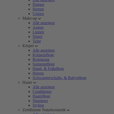
Damen
Herren
Unisex
Make-up
Alle anzeigen
Augen
Lippen
Nägel
Teint
Körper
Alle anzeigen
Körperpflege
Reinigung
Sonnenpflege
Hand- & Fußpflege
Herren
Schwangerschafts- & Babypflege
Haare
Alle anzeigen
Conditioner
Haarpflege
Shampoo
Styling
Zertifizierte Naturkosmetik