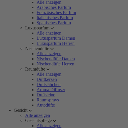
Alle anzeigen
Arabisches Parfum
Französisches Parfum
Italienisches Parfum
Spanisches Parfum
Luxusparfum
Alle anzeigen
Luxusparfum Damen
Luxusparfum Herren
Nischendüfte
Alle anzeigen
Nischendüfte Damen
Nischendüfte Herren
Raumdüfte
Alle anzeigen
Duftkerzen
Duftstäbchen
Aroma Diffuser
Duftsteine
Raumsprays
Autodüfte
Gesicht
Alle anzeigen
Gesichtspflege
Alle anzeigen