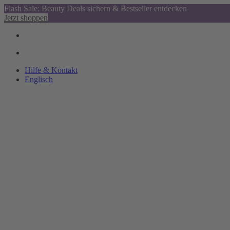
Flash Sale: Beauty Deals sichern & Bestseller entdecken
Jetzt shoppen
Hilfe & Kontakt
Englisch