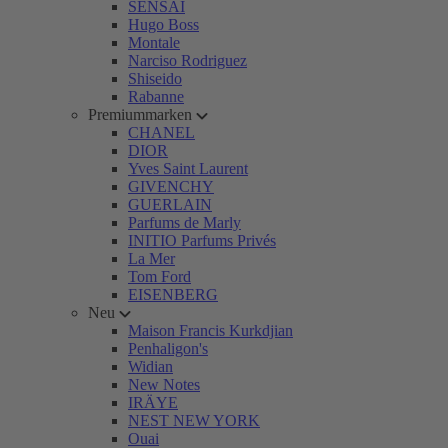
SENSAI
Hugo Boss
Montale
Narciso Rodriguez
Shiseido
Rabanne
Premiummarken
CHANEL
DIOR
Yves Saint Laurent
GIVENCHY
GUERLAIN
Parfums de Marly
INITIO Parfums Privés
La Mer
Tom Ford
EISENBERG
Neu
Maison Francis Kurkdjian
Penhaligon's
Widian
New Notes
IRÄYE
NEST NEW YORK
Ouai