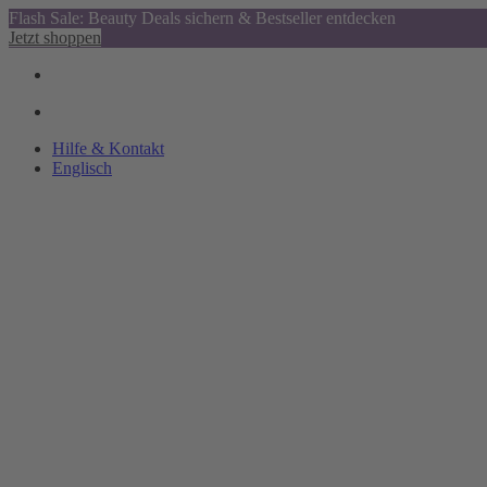
Flash Sale: Beauty Deals sichern & Bestseller entdecken
Jetzt shoppen
Hilfe & Kontakt
Englisch