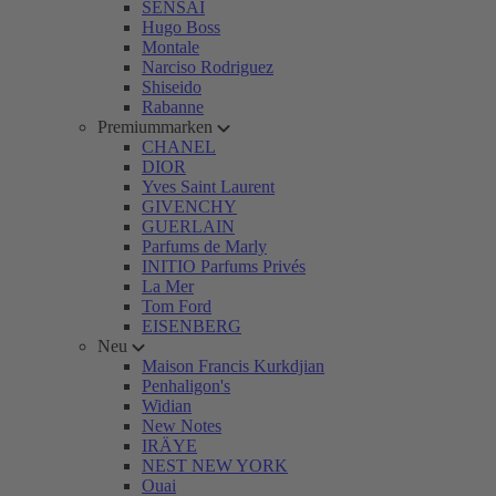
SENSAI
Hugo Boss
Montale
Narciso Rodriguez
Shiseido
Rabanne
Premiummarken
CHANEL
DIOR
Yves Saint Laurent
GIVENCHY
GUERLAIN
Parfums de Marly
INITIO Parfums Privés
La Mer
Tom Ford
EISENBERG
Neu
Maison Francis Kurkdjian
Penhaligon's
Widian
New Notes
IRÄYE
NEST NEW YORK
Ouai