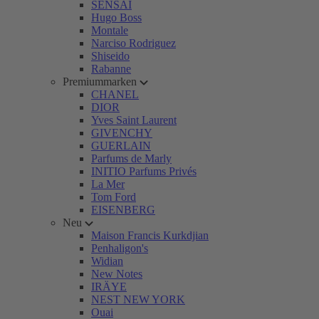
SENSAI
Hugo Boss
Montale
Narciso Rodriguez
Shiseido
Rabanne
Premiummarken
CHANEL
DIOR
Yves Saint Laurent
GIVENCHY
GUERLAIN
Parfums de Marly
INITIO Parfums Privés
La Mer
Tom Ford
EISENBERG
Neu
Maison Francis Kurkdjian
Penhaligon's
Widian
New Notes
IRÄYE
NEST NEW YORK
Ouai