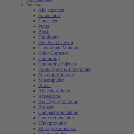
Teint
Alle anzeigen
Foundation
Concealer
Puder
Blush
Highlighter
BB- & CC-Cream
Camouflage Make-up
Color Corrector
Contouring
Contouring Paletten
Fixing Spray & Fixierpuder
Make-up Entferner
Mineralpuder
Primer
Abdeckprodukte
Accessoires
Anti-Aging Make-up
Bronzer
Compact-Foundation
Creme-Foundation
Effektprodukte
Flüssige Foundation
Kompaktpuder