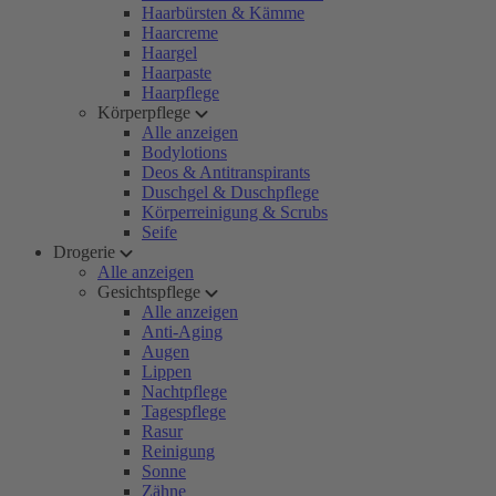
Haarbürsten & Kämme
Haarcreme
Haargel
Haarpaste
Haarpflege
Körperpflege
Alle anzeigen
Bodylotions
Deos & Antitranspirants
Duschgel & Duschpflege
Körperreinigung & Scrubs
Seife
Drogerie
Alle anzeigen
Gesichtspflege
Alle anzeigen
Anti-Aging
Augen
Lippen
Nachtpflege
Tagespflege
Rasur
Reinigung
Sonne
Zähne