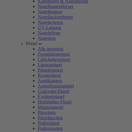
Kunstnägel & Nageldesign
Nagelhautentferner
Nagelknipser
Nagellackentferner
Nagelscheren
UV-Lampen
Nagelpflege
Nagelsets
Pinsel
Alle anzeigen
Foundationpinsel
Lidschattenpinsel
Lippenpinsel
Pinselreiniger
Rougepinsel
Applikatoren
Augenbrauenpinsel
Concealer-Pinsel
Eyelinerpinsel
Highlighter-Pinsel
Maskenpinsel
Pinselsets
Pinseltaschen
Puderpinsel
Puderquasten