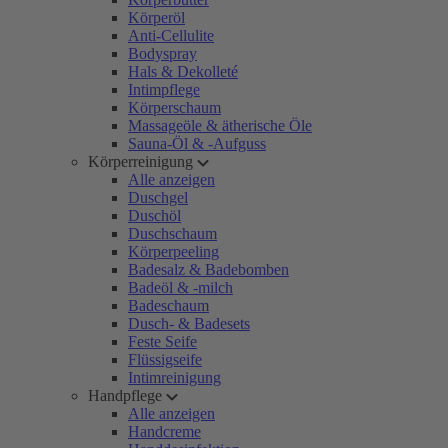
Körperöl
Anti-Cellulite
Bodyspray
Hals & Dekolleté
Intimpflege
Körperschaum
Massageöle & ätherische Öle
Sauna-Öl & -Aufguss
Körperreinigung
Alle anzeigen
Duschgel
Duschöl
Duschschaum
Körperpeeling
Badesalz & Badebomben
Badeöl & -milch
Badeschaum
Dusch- & Badesets
Feste Seife
Flüssigseife
Intimreinigung
Handpflege
Alle anzeigen
Handcreme