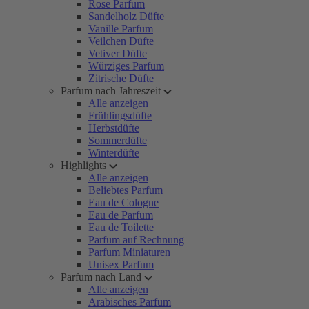
Rose Parfum
Sandelholz Düfte
Vanille Parfum
Veilchen Düfte
Vetiver Düfte
Würziges Parfum
Zitrische Düfte
Parfum nach Jahreszeit
Alle anzeigen
Frühlingsdüfte
Herbstdüfte
Sommerdüfte
Winterdüfte
Highlights
Alle anzeigen
Beliebtes Parfum
Eau de Cologne
Eau de Parfum
Eau de Toilette
Parfum auf Rechnung
Parfum Miniaturen
Unisex Parfum
Parfum nach Land
Alle anzeigen
Arabisches Parfum