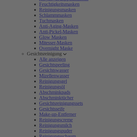
Feuchtigkeitsmasken
Reinigungsmasken
Schlammmasken
Tuchmasken
Anti-Aging-Masken
Anti-Pickel-Masken
Glow Masken
Mitesser-Masken
Overnight Maske
Gesichtsreinigung
Alle anzeigen
Gesichtspeeling
Gesichtswasser
Mizellenwasser
Reinigungsgel
Reinigungsöl
Abschminkpads
Abschminktücher
Gesichtsreinigungssets
Gesichtsseife
Make-up-Entferner
Reinigungscreme
Reinigungsmilch
Reinigungspuder
Reinigungsschaum