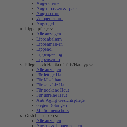
Augencreme
Augenmasken & -pads
Augenserum
Wimpernserum
Augengel
Lippenpflege
Alle anzeigen
Lippenbalsam
Lippenmasken
Lippenöl
Lippenpeeling
Lippenserum
Pflege nach Hautbedürfnis/Hauttyp
Alle anzeigen
Für fettige Haut
Für Mischhaut
Für sensible Haut
Für trockene Haut
Für unreine Haut
Anti-Aging-Gesichtspflege
Gegen Rötungen
Mit Sonnenschutz
Gesichtsmasken
Alle anzeigen
Augen- & Lippenmasken