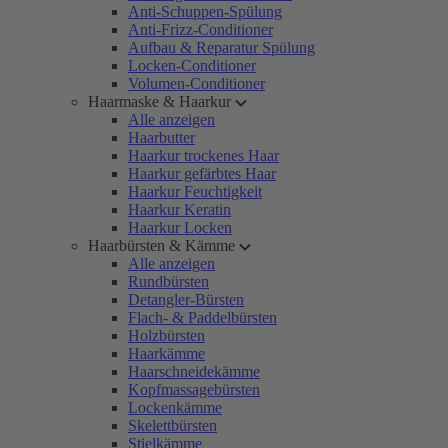
Anti-Schuppen-Spülung
Anti-Frizz-Conditioner
Aufbau & Reparatur Spülung
Locken-Conditioner
Volumen-Conditioner
Haarmaske & Haarkur
Alle anzeigen
Haarbutter
Haarkur trockenes Haar
Haarkur gefärbtes Haar
Haarkur Feuchtigkeit
Haarkur Keratin
Haarkur Locken
Haarbürsten & Kämme
Alle anzeigen
Rundbürsten
Detangler-Bürsten
Flach- & Paddelbürsten
Holzbürsten
Haarkämme
Haarschneidekämme
Kopfmassagebürsten
Lockenkämme
Skelettbürsten
Stielkämme