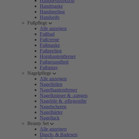
Handdesinfektion
Handmaske
Handpeeling
Handseife
Fußpflege
Alle anzeigen
Fußbad
Fußcreme
Fußmaske
Fußpeeling
Hornhautentferner
Fußgesundheit
Fußspray
Nagelpflege
Alle anzeigen
Nagelfeilen
Nagelhautentferner
Nagelknipser & -zangen
Nagelöle & -pflegestifte
Nagelscheren
Nagelhärter
Nagellack
Beauty Set
Alle anzeigen
Dusch- & Badesets