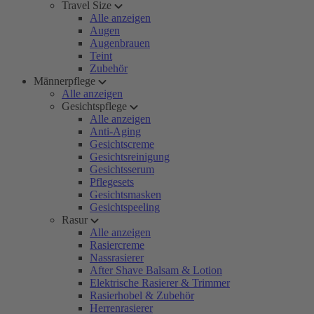
Travel Size
Alle anzeigen
Augen
Augenbrauen
Teint
Zubehör
Männerpflege
Alle anzeigen
Gesichtspflege
Alle anzeigen
Anti-Aging
Gesichtscreme
Gesichtsreinigung
Gesichtsserum
Pflegesets
Gesichtsmasken
Gesichtspeeling
Rasur
Alle anzeigen
Rasiercreme
Nassrasierer
After Shave Balsam & Lotion
Elektrische Rasierer & Trimmer
Rasierhobel & Zubehör
Herrenrasierer