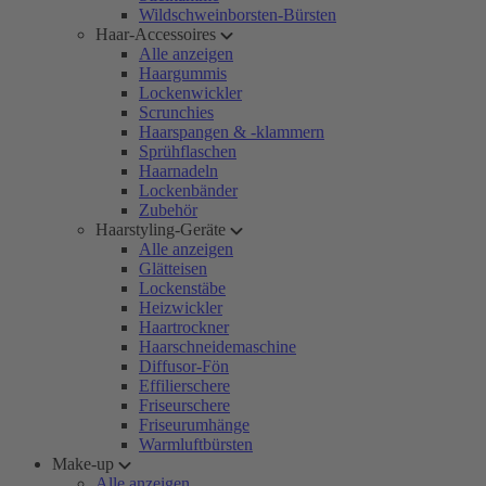
Wildschweinborsten-Bürsten
Haar-Accessoires
Alle anzeigen
Haargummis
Lockenwickler
Scrunchies
Haarspangen & -klammern
Sprühflaschen
Haarnadeln
Lockenbänder
Zubehör
Haarstyling-Geräte
Alle anzeigen
Glätteisen
Lockenstäbe
Heizwickler
Haartrockner
Haarschneidemaschine
Diffusor-Fön
Effilierschere
Friseurschere
Friseurumhänge
Warmluftbürsten
Make-up
Alle anzeigen