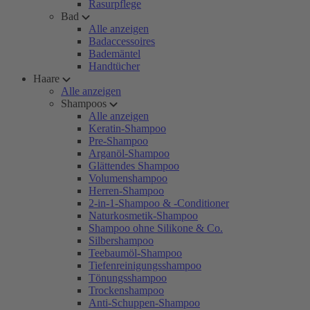
Rasurpflege
Bad
Alle anzeigen
Badaccessoires
Bademäntel
Handtücher
Haare
Alle anzeigen
Shampoos
Alle anzeigen
Keratin-Shampoo
Pre-Shampoo
Arganöl-Shampoo
Glättendes Shampoo
Volumenshampoo
Herren-Shampoo
2-in-1-Shampoo & -Conditioner
Naturkosmetik-Shampoo
Shampoo ohne Silikone & Co.
Silbershampoo
Teebaumöl-Shampoo
Tiefenreinigungsshampoo
Tönungsshampoo
Trockenshampoo
Anti-Schuppen-Shampoo