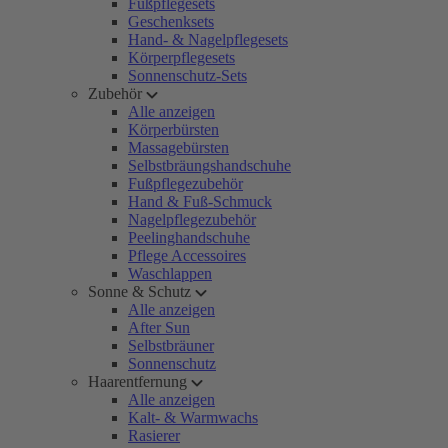
Fußpflegesets
Geschenksets
Hand- & Nagelpflegesets
Körperpflegesets
Sonnenschutz-Sets
Zubehör
Alle anzeigen
Körperbürsten
Massagebürsten
Selbstbräungshandschuhe
Fußpflegezubehör
Hand & Fuß-Schmuck
Nagelpflegezubehör
Peelinghandschuhe
Pflege Accessoires
Waschlappen
Sonne & Schutz
Alle anzeigen
After Sun
Selbstbräuner
Sonnenschutz
Haarentfernung
Alle anzeigen
Kalt- & Warmwachs
Rasierer