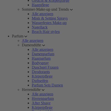
Gesicht & Körperpflege
Haarpflege
Sommer-Make-up und Trends
Alle anzeigen
Mists & Setting Sprays
Wasserfestes Make-up
Nagellack
Beach Hair stylen
Parfum
Alle anzeigen
Damendüfte
Alle anzeigen
Damenparfum
Haarparfum
Bodyspray
Duschgel Frauen
Deodorants
Körperpflege
Duftseifen
Parfum Sets Damen
Herrendüfte
Alle anzeigen
Herrenparfum
After Shave
Körperpflege