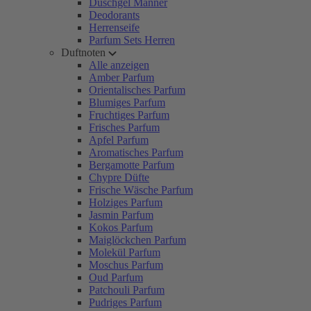
Duschgel Männer
Deodorants
Herrenseife
Parfum Sets Herren
Duftnoten
Alle anzeigen
Amber Parfum
Orientalisches Parfum
Blumiges Parfum
Fruchtiges Parfum
Frisches Parfum
Apfel Parfum
Aromatisches Parfum
Bergamotte Parfum
Chypre Düfte
Frische Wäsche Parfum
Holziges Parfum
Jasmin Parfum
Kokos Parfum
Maiglöckchen Parfum
Molekül Parfum
Moschus Parfum
Oud Parfum
Patchouli Parfum
Pudriges Parfum