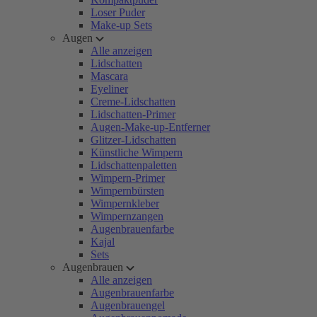
Loser Puder
Make-up Sets
Augen
Alle anzeigen
Lidschatten
Mascara
Eyeliner
Creme-Lidschatten
Lidschatten-Primer
Augen-Make-up-Entferner
Glitzer-Lidschatten
Künstliche Wimpern
Lidschattenpaletten
Wimpern-Primer
Wimpernbürsten
Wimpernkleber
Wimpernzangen
Augenbrauenfarbe
Kajal
Sets
Augenbrauen
Alle anzeigen
Augenbrauenfarbe
Augenbrauengel