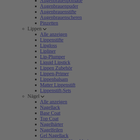
Augenbrauenpomade
Augenbrauenpuder
Augenbrauenstifte
Augenbrauenscheren
Pinzetten
Lippen
Alle anzeigen
Lippenstifte
Lipgloss
Lipliner
Lip-Plumper
Liquid Lipstick
Lippen Zubehör
Lippen-Primer
Lippenbalsam
Matter Lippenstift
Lippenstift-Sets
Nägel
Alle anzeigen
Nagellack
Base Coat
Top Coat
Nagelhärter
Nagelfeilen
Gel Nagellack