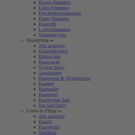
Repair-Shampoo
Color-Shampoo
Feuchtigkeitsshampoo
Festes Shampoo
Haarseife
Lockenshampoo
Shampoo-Sets
Haarstyling
Alle anzeigen
Schaumfestiger
Hitzeschutz
Haarwachs
Styling Spray
Ansatzspray
Haarcreme & Stylingcreme
Haargel
Haarpuder
Haarspray
Haarstyling-Sets
Sea Salt Spray
Leave-In Pflege
Alle anzeigen
Haaröl
Haarserum
Sprühkur