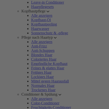
Leave-in Conditioner
Haarpflegesets
Kopfhautpflege
Alle anzeigen
Kopfhaut-Öl
Kopfhautpeeling
Haarwasser
Sonnenschutz & -pflege
Pflege nach Haartyp
Alle anzeigen
Anti-Frizz
Anti-Schuppen
Blondes Haar
Coloriertes Haar
Empfindliche Kopfhaut
Feines & glattes Haar
Fettiges Haar
Lockiges Haar
Mittel gegen Haarausfall
Normales Haar
Trockenes Haar
Conditioner & Spülung
Alle anzeigen
Color-Conditioner
Feuchtigkeits-Conditioner