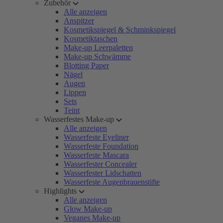
Zubehör
Alle anzeigen
Anspitzer
Kosmetikspiegel & Schminkspiegel
Kosmetiktaschen
Make-up Leerpaletten
Make-up Schwämme
Blotting Paper
Nägel
Augen
Lippen
Sets
Teint
Wasserfestes Make-up
Alle anzeigen
Wasserfeste Eyeliner
Wasserfeste Foundation
Wasserfeste Mascara
Wasserfester Concealer
Wasserfester Lidschatten
Wasserfeste Augenbrauenstifte
Highlights
Alle anzeigen
Glow Make-up
Veganes Make-up