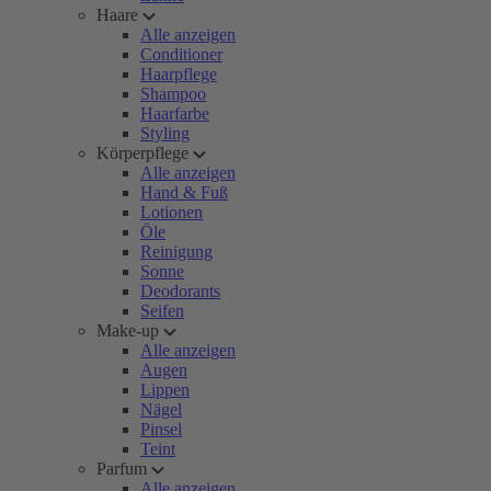
Haare
Alle anzeigen
Conditioner
Haarpflege
Shampoo
Haarfarbe
Styling
Körperpflege
Alle anzeigen
Hand & Fuß
Lotionen
Öle
Reinigung
Sonne
Deodorants
Seifen
Make-up
Alle anzeigen
Augen
Lippen
Nägel
Pinsel
Teint
Parfum
Alle anzeigen