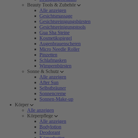
Beauty Tools & Zubehör
Alle anzeigen
Gesichtsmassage
Gesichtsreinigungsbürsten
Gesichtsreinigungstools
Gua Sha Steine
Kosmetikspiegel
Augenbrauenscheren
Micro Needle Roller
Pinzetten
Schlafmasken
Wimpernbürsten
Sonne & Schutz
Alle anzeigen
After Sun
Selbstbräuner
Sonnencreme
Sonnen-Make-up
Körper
Alle anzeigen
Körperpflege
Alle anzeigen
Bodylotion
Deodorant
Körperbutter