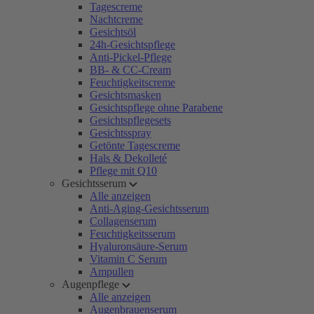
Tagescreme
Nachtcreme
Gesichtsöl
24h-Gesichtspflege
Anti-Pickel-Pflege
BB- & CC-Cream
Feuchtigkeitscreme
Gesichtsmasken
Gesichtspflege ohne Parabene
Gesichtspflegesets
Gesichtsspray
Getönte Tagescreme
Hals & Dekolleté
Pflege mit Q10
Gesichtsserum
Alle anzeigen
Anti-Aging-Gesichtsserum
Collagenserum
Feuchtigkeitsserum
Hyaluronsäure-Serum
Vitamin C Serum
Ampullen
Augenpflege
Alle anzeigen
Augenbrauenserum