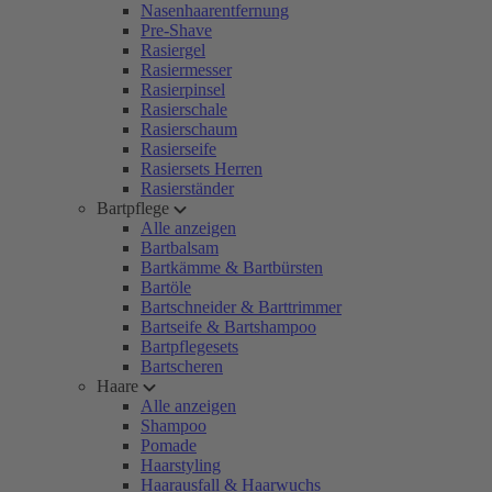
Nasenhaarentfernung
Pre-Shave
Rasiergel
Rasiermesser
Rasierpinsel
Rasierschale
Rasierschaum
Rasierseife
Rasiersets Herren
Rasierständer
Bartpflege
Alle anzeigen
Bartbalsam
Bartkämme & Bartbürsten
Bartöle
Bartschneider & Barttrimmer
Bartseife & Bartshampoo
Bartpflegesets
Bartscheren
Haare
Alle anzeigen
Shampoo
Pomade
Haarstyling
Haarausfall & Haarwuchs