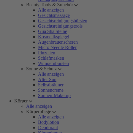
Beauty Tools & Zubehör
Alle anzeigen
Gesichtsmassage
Gesichtsreinigungsbürsten
Gesichtsreinigungstools
Gua Sha Steine
Kosmetikspiegel
Augenbrauenscheren
Micro Needle Roller
Pinzetten
Schlafmasken
Wimpernbürsten
Sonne & Schutz
Alle anzeigen
After Sun
Selbstbräuner
Sonnencreme
Sonnen-Make-up
Körper
Alle anzeigen
Körperpflege
Alle anzeigen
Bodylotion
Deodorant
Körperbutter