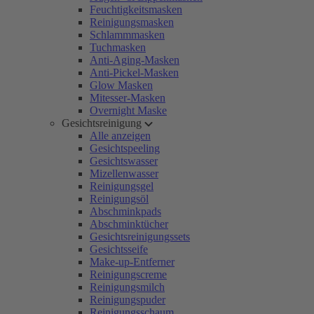
Feuchtigkeitsmasken
Reinigungsmasken
Schlammmasken
Tuchmasken
Anti-Aging-Masken
Anti-Pickel-Masken
Glow Masken
Mitesser-Masken
Overnight Maske
Gesichtsreinigung
Alle anzeigen
Gesichtspeeling
Gesichtswasser
Mizellenwasser
Reinigungsgel
Reinigungsöl
Abschminkpads
Abschminktücher
Gesichtsreinigungssets
Gesichtsseife
Make-up-Entferner
Reinigungscreme
Reinigungsmilch
Reinigungspuder
Reinigungsschaum