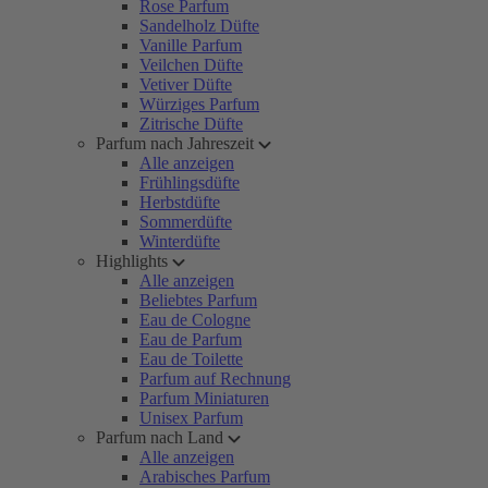
Rose Parfum
Sandelholz Düfte
Vanille Parfum
Veilchen Düfte
Vetiver Düfte
Würziges Parfum
Zitrische Düfte
Parfum nach Jahreszeit
Alle anzeigen
Frühlingsdüfte
Herbstdüfte
Sommerdüfte
Winterdüfte
Highlights
Alle anzeigen
Beliebtes Parfum
Eau de Cologne
Eau de Parfum
Eau de Toilette
Parfum auf Rechnung
Parfum Miniaturen
Unisex Parfum
Parfum nach Land
Alle anzeigen
Arabisches Parfum