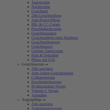
Tagescreme
Nachtcreme
Gesichtsöl
24h-Gesichtspflege
Anti-Pickel-Pflege
BB- & CC-Cream
Feuchtigkeitscreme
Gesichtsmasken
Gesichtspflege ohne Parabene
Gesichtspflegesets
Gesichtsspray
Getönte Tagescreme
Hals & Dekolleté
Pflege mit Q10
Gesichtsserum
Alle anzeigen
Anti-Aging-Gesichtsserum
Collagenserum
Feuchtigkeitsserum
Hyaluronsäure-Serum
Vitamin C Serum
Ampullen
Augenpflege
Alle anzeigen
Augenbrauenserum