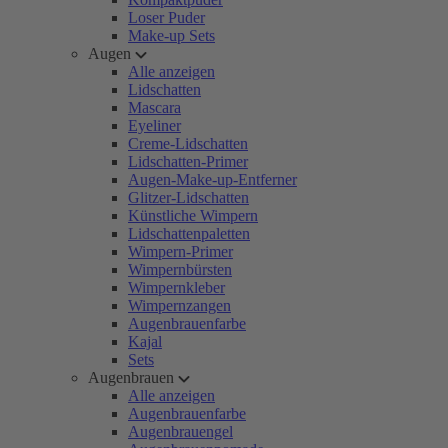
Loser Puder
Make-up Sets
Augen
Alle anzeigen
Lidschatten
Mascara
Eyeliner
Creme-Lidschatten
Lidschatten-Primer
Augen-Make-up-Entferner
Glitzer-Lidschatten
Künstliche Wimpern
Lidschattenpaletten
Wimpern-Primer
Wimpernbürsten
Wimpernkleber
Wimpernzangen
Augenbrauenfarbe
Kajal
Sets
Augenbrauen
Alle anzeigen
Augenbrauenfarbe
Augenbrauengel