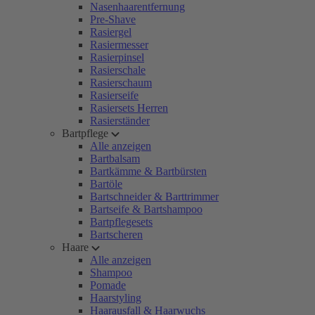
Nasenhaarentfernung
Pre-Shave
Rasiergel
Rasiermesser
Rasierpinsel
Rasierschale
Rasierschaum
Rasierseife
Rasiersets Herren
Rasierständer
Bartpflege
Alle anzeigen
Bartbalsam
Bartkämme & Bartbürsten
Bartöle
Bartschneider & Barttrimmer
Bartseife & Bartshampoo
Bartpflegesets
Bartscheren
Haare
Alle anzeigen
Shampoo
Pomade
Haarstyling
Haarausfall & Haarwuchs