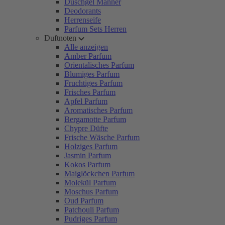
Duschgel Männer
Deodorants
Herrenseife
Parfum Sets Herren
Duftnoten
Alle anzeigen
Amber Parfum
Orientalisches Parfum
Blumiges Parfum
Fruchtiges Parfum
Frisches Parfum
Apfel Parfum
Aromatisches Parfum
Bergamotte Parfum
Chypre Düfte
Frische Wäsche Parfum
Holziges Parfum
Jasmin Parfum
Kokos Parfum
Maiglöckchen Parfum
Molekül Parfum
Moschus Parfum
Oud Parfum
Patchouli Parfum
Pudriges Parfum