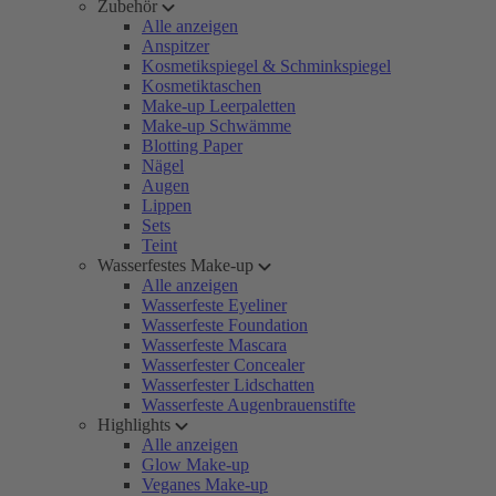
Zubehör
Alle anzeigen
Anspitzer
Kosmetikspiegel & Schminkspiegel
Kosmetiktaschen
Make-up Leerpaletten
Make-up Schwämme
Blotting Paper
Nägel
Augen
Lippen
Sets
Teint
Wasserfestes Make-up
Alle anzeigen
Wasserfeste Eyeliner
Wasserfeste Foundation
Wasserfeste Mascara
Wasserfester Concealer
Wasserfester Lidschatten
Wasserfeste Augenbrauenstifte
Highlights
Alle anzeigen
Glow Make-up
Veganes Make-up