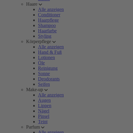
Haare
Alle anzeigen
Conditioner
Haarpflege
Shampoo
Haarfarbe
Styling
Körperpflege
Alle anzeigen
Hand & Fuß
Lotionen
Öle
Reinigung
Sonne
Deodorants
Seifen
Make-up
Alle anzeigen
Augen
Lippen
Nägel
Pinsel
Teint
Parfum
Alle anzeigen