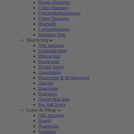
Repair-Shampoo
Color-Shampoo
Feuchtigkeitsshampoo
Festes Shampoo
Haarseife
Lockenshampoo
Shampoo-Sets
Haarstyling
Alle anzeigen
Schaumfestiger
Hitzeschutz
Haarwachs
Styling Spray
Ansatzspray
Haarcreme & Stylingcreme
Haargel
Haarpuder
Haarspray
Haarstyling-Sets
Sea Salt Spray
Leave-In Pflege
Alle anzeigen
Haaröl
Haarserum
Sprühkur