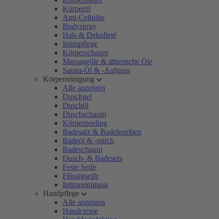
Körperöl
Anti-Cellulite
Bodyspray
Hals & Dekolleté
Intimpflege
Körperschaum
Massageöle & ätherische Öle
Sauna-Öl & -Aufguss
Körperreinigung
Alle anzeigen
Duschgel
Duschöl
Duschschaum
Körperpeeling
Badesalz & Badebomben
Badeöl & -milch
Badeschaum
Dusch- & Badesets
Feste Seife
Flüssigseife
Intimreinigung
Handpflege
Alle anzeigen
Handcreme