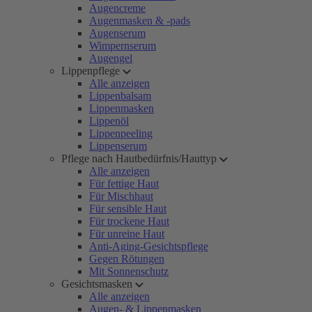
Augencreme
Augenmasken & -pads
Augenserum
Wimpernserum
Augengel
Lippenpflege
Alle anzeigen
Lippenbalsam
Lippenmasken
Lippenöl
Lippenpeeling
Lippenserum
Pflege nach Hautbedürfnis/Hauttyp
Alle anzeigen
Für fettige Haut
Für Mischhaut
Für sensible Haut
Für trockene Haut
Für unreine Haut
Anti-Aging-Gesichtspflege
Gegen Rötungen
Mit Sonnenschutz
Gesichtsmasken
Alle anzeigen
Augen- & Lippenmasken