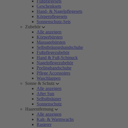
Fußpflegesets
Geschenksets
Hand- & Nagelpflegesets
Körperpflegesets
Sonnenschutz-Sets
Zubehör
Alle anzeigen
Körperbürsten
Massagebürsten
Selbstbräungshandschuhe
Fußpflegezubehör
Hand & Fuß-Schmuck
Nagelpflegezubehör
Peelinghandschuhe
Pflege Accessoires
Waschlappen
Sonne & Schutz
Alle anzeigen
After Sun
Selbstbräuner
Sonnenschutz
Haarentfernung
Alle anzeigen
Kalt- & Warmwachs
Rasierer