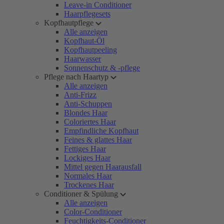
Leave-in Conditioner
Haarpflegesets
Kopfhautpflege
Alle anzeigen
Kopfhaut-Öl
Kopfhautpeeling
Haarwasser
Sonnenschutz & -pflege
Pflege nach Haartyp
Alle anzeigen
Anti-Frizz
Anti-Schuppen
Blondes Haar
Coloriertes Haar
Empfindliche Kopfhaut
Feines & glattes Haar
Fettiges Haar
Lockiges Haar
Mittel gegen Haarausfall
Normales Haar
Trockenes Haar
Conditioner & Spülung
Alle anzeigen
Color-Conditioner
Feuchtigkeits-Conditioner