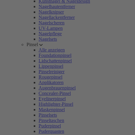
Kunstnägel & Nageldesign
Nagelhautentferner
Nagelknipser
Nagellackentferner
Nagelscheren
UV-Lampen
Nagelpflege
Nagelsets
Pinsel
Alle anzeigen
Foundationpinsel
Lidschattenpinsel
Lippenpinsel
Pinselreiniger
Rougepinsel
Applikatoren
Augenbrauenpinsel
Concealer-Pinsel
Eyelinerpinsel
Highlighter-Pinsel
Maskenpinsel
Pinselsets
Pinseltaschen
Puderpinsel
Puderquasten