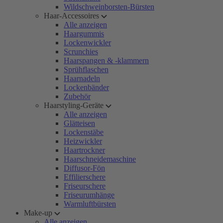
Wildschweinborsten-Bürsten
Haar-Accessoires
Alle anzeigen
Haargummis
Lockenwickler
Scrunchies
Haarspangen & -klammern
Sprühflaschen
Haarnadeln
Lockenbänder
Zubehör
Haarstyling-Geräte
Alle anzeigen
Glätteisen
Lockenstäbe
Heizwickler
Haartrockner
Haarschneidemaschine
Diffusor-Fön
Effilierschere
Friseurschere
Friseurumhänge
Warmluftbürsten
Make-up
Alle anzeigen