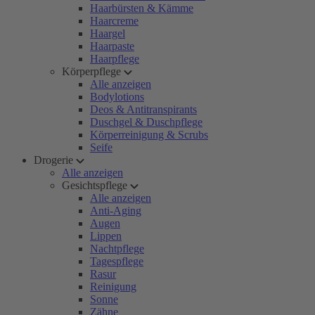
Haarbürsten & Kämme
Haarcreme
Haargel
Haarpaste
Haarpflege
Körperpflege
Alle anzeigen
Bodylotions
Deos & Antitranspirants
Duschgel & Duschpflege
Körperreinigung & Scrubs
Seife
Drogerie
Alle anzeigen
Gesichtspflege
Alle anzeigen
Anti-Aging
Augen
Lippen
Nachtpflege
Tagespflege
Rasur
Reinigung
Sonne
Zähne