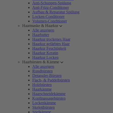
Anti-Schuppen-Spülung
Anti-Frizz-Conditioner
Aufbau & Reparatur Spülung
Locken-Conditioner
Volumen-Conditioner
Haarmaske & Haarkur
Alle anzeigen
Haarbutter
Haarkur trockenes Haar
Haarkur gefärbtes Haar
Haarkur Feuchtigkeit
Haarkur Keratin
Haarkur Locken
Haarbürsten & Kämme
Alle anzeigen
Rundbürsten
Detangler-Bürsten
Flach- & Paddelbürsten
Holzbürsten
Haarkämme
Haarschneidekämme
Kopfmassagebürsten
Lockenkämme
Skelettbürsten
Stielkämme