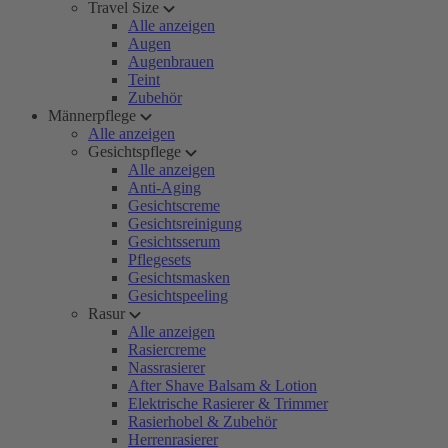
Travel Size
Alle anzeigen
Augen
Augenbrauen
Teint
Zubehör
Männerpflege
Alle anzeigen
Gesichtspflege
Alle anzeigen
Anti-Aging
Gesichtscreme
Gesichtsreinigung
Gesichtsserum
Pflegesets
Gesichtsmasken
Gesichtspeeling
Rasur
Alle anzeigen
Rasiercreme
Nassrasierer
After Shave Balsam & Lotion
Elektrische Rasierer & Trimmer
Rasierhobel & Zubehör
Herrenrasierer