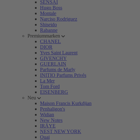
SENSAI
Hugo Boss
Montale
Narciso Rodriguez
Shiseido
Rabanne
Premiummarken
CHANEL
DIOR
Yves Saint Laurent
GIVENCHY
GUERLAIN
Parfums de Marly
INITIO Parfums Privés
La Mer
Tom Ford
EISENBERG
Neu
Maison Francis Kurkdjian
Penhaligon's
Widian
New Notes
IRÄYE
NEST NEW YORK
Ouai