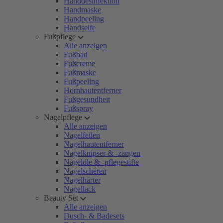
Handdesinfektion
Handmaske
Handpeeling
Handseife
Fußpflege
Alle anzeigen
Fußbad
Fußcreme
Fußmaske
Fußpeeling
Hornhautentferner
Fußgesundheit
Fußspray
Nagelpflege
Alle anzeigen
Nagelfeilen
Nagelhautentferner
Nagelknipser & -zangen
Nagelöle & -pflegestifte
Nagelscheren
Nagelhärter
Nagellack
Beauty Set
Alle anzeigen
Dusch- & Badesets