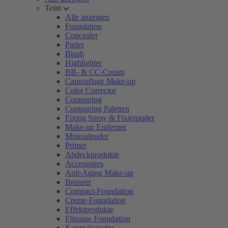
Teint
Alle anzeigen
Foundation
Concealer
Puder
Blush
Highlighter
BB- & CC-Cream
Camouflage Make-up
Color Corrector
Contouring
Contouring Paletten
Fixing Spray & Fixierpuder
Make-up Entferner
Mineralpuder
Primer
Abdeckprodukte
Accessoires
Anti-Aging Make-up
Bronzer
Compact-Foundation
Creme-Foundation
Effektprodukte
Flüssige Foundation
Kompaktpuder