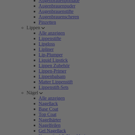
Augenbrauenpomade
Augenbrauenpuder
Augenbrauenstifte
Augenbrauenscheren
Pinzetten
Lippen
Alle anzeigen
Lippenstifte
Lipgloss
Lipliner
Lip-Plumper
Liquid Lipstick
Lippen Zubehör
Lippen-Primer
Lippenbalsam
Matter Lippenstift
Lippenstift-Sets
Nägel
Alle anzeigen
Nagellack
Base Coat
Top Coat
Nagelhärter
Nagelfeilen
Gel Nagellack