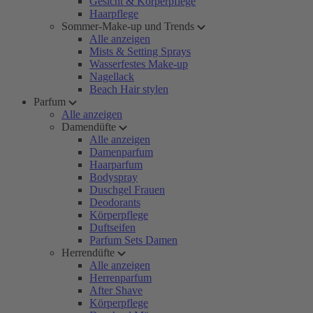
Gesicht & Körperpflege
Haarpflege
Sommer-Make-up und Trends
Alle anzeigen
Mists & Setting Sprays
Wasserfestes Make-up
Nagellack
Beach Hair stylen
Parfum
Alle anzeigen
Damendüfte
Alle anzeigen
Damenparfum
Haarparfum
Bodyspray
Duschgel Frauen
Deodorants
Körperpflege
Duftseifen
Parfum Sets Damen
Herrendüfte
Alle anzeigen
Herrenparfum
After Shave
Körperpflege