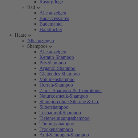
Rasurpflege
Bad
Alle anzeigen
Badaccessoires
Bademäntel
Handtücher
Haare
Alle anzeigen
Shampoos
Alle anzeigen
Keratin-Shampoo
Pre-Shampoo
Arganöl-Shampoo
Glättendes Shampoo
Volumenshampoo
Herren-Shampoo
2-in-1-Shampoo & -Conditioner
Naturkosmetik-Shampoo
Shampoo ohne Silikone & Co.
Silbershampoo
Teebaumöl-Shampoo
Tiefenreinigungsshampoo
Tönungsshampoo
Trockenshampoo
Anti-Schuppen-Shampoo