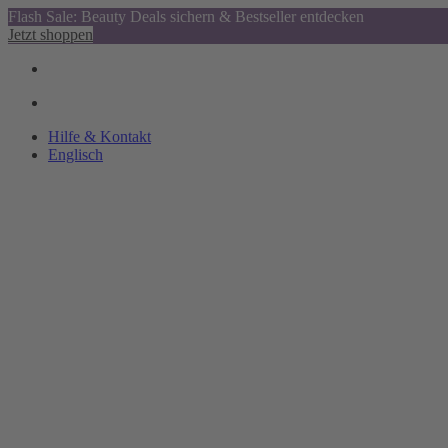
Flash Sale: Beauty Deals sichern & Bestseller entdecken
Jetzt shoppen
Hilfe & Kontakt
Englisch