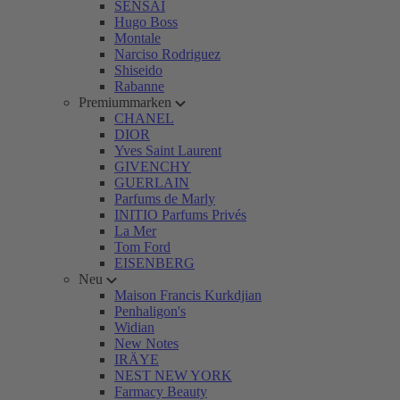
SENSAI
Hugo Boss
Montale
Narciso Rodriguez
Shiseido
Rabanne
Premiummarken
CHANEL
DIOR
Yves Saint Laurent
GIVENCHY
GUERLAIN
Parfums de Marly
INITIO Parfums Privés
La Mer
Tom Ford
EISENBERG
Neu
Maison Francis Kurkdjian
Penhaligon's
Widian
New Notes
IRÄYE
NEST NEW YORK
Farmacy Beauty