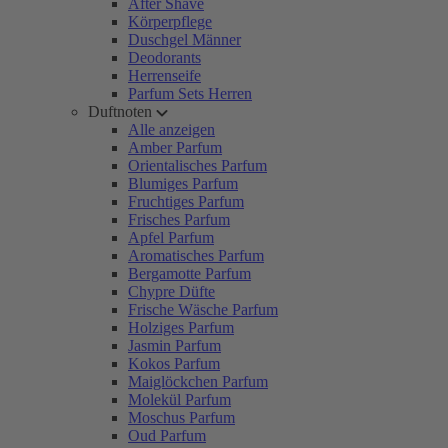
After Shave
Körperpflege
Duschgel Männer
Deodorants
Herrenseife
Parfum Sets Herren
Duftnoten
Alle anzeigen
Amber Parfum
Orientalisches Parfum
Blumiges Parfum
Fruchtiges Parfum
Frisches Parfum
Apfel Parfum
Aromatisches Parfum
Bergamotte Parfum
Chypre Düfte
Frische Wäsche Parfum
Holziges Parfum
Jasmin Parfum
Kokos Parfum
Maiglöckchen Parfum
Molekül Parfum
Moschus Parfum
Oud Parfum