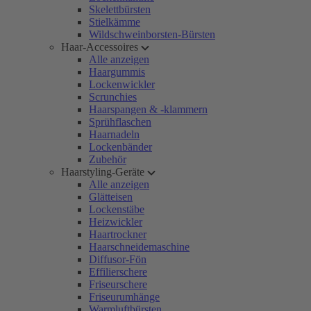
Skelettbürsten
Stielkämme
Wildschweinborsten-Bürsten
Haar-Accessoires
Alle anzeigen
Haargummis
Lockenwickler
Scrunchies
Haarspangen & -klammern
Sprühflaschen
Haarnadeln
Lockenbänder
Zubehör
Haarstyling-Geräte
Alle anzeigen
Glätteisen
Lockenstäbe
Heizwickler
Haartrockner
Haarschneidemaschine
Diffusor-Fön
Effilierschere
Friseurschere
Friseurumhänge
Warmluftbürsten