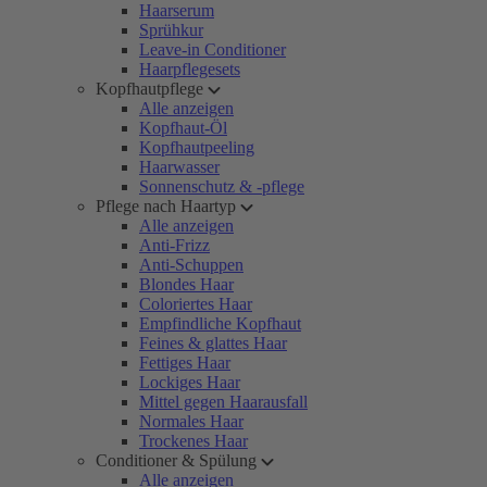
Haarserum
Sprühkur
Leave-in Conditioner
Haarpflegesets
Kopfhautpflege
Alle anzeigen
Kopfhaut-Öl
Kopfhautpeeling
Haarwasser
Sonnenschutz & -pflege
Pflege nach Haartyp
Alle anzeigen
Anti-Frizz
Anti-Schuppen
Blondes Haar
Coloriertes Haar
Empfindliche Kopfhaut
Feines & glattes Haar
Fettiges Haar
Lockiges Haar
Mittel gegen Haarausfall
Normales Haar
Trockenes Haar
Conditioner & Spülung
Alle anzeigen