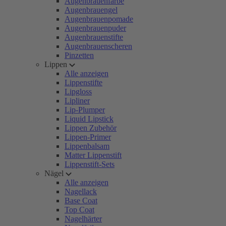
Augenbrauenfarbe
Augenbrauengel
Augenbrauenpomade
Augenbrauenpuder
Augenbrauenstifte
Augenbrauenscheren
Pinzetten
Lippen
Alle anzeigen
Lippenstifte
Lipgloss
Lipliner
Lip-Plumper
Liquid Lipstick
Lippen Zubehör
Lippen-Primer
Lippenbalsam
Matter Lippenstift
Lippenstift-Sets
Nägel
Alle anzeigen
Nagellack
Base Coat
Top Coat
Nagelhärter