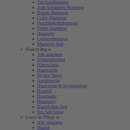
Trockenshampoo
Anti-Schuppen-Shampoo
Repair-Shampoo
Color-Shampoo
Feuchtigkeitsshampoo
Festes Shampoo
Haarseife
Lockenshampoo
Shampoo-Sets
Haarstyling
Alle anzeigen
Schaumfestiger
Hitzeschutz
Haarwachs
Styling Spray
Ansatzspray
Haarcreme & Stylingcreme
Haargel
Haarpuder
Haarspray
Haarstyling-Sets
Sea Salt Spray
Leave-In Pflege
Alle anzeigen
Haaröl