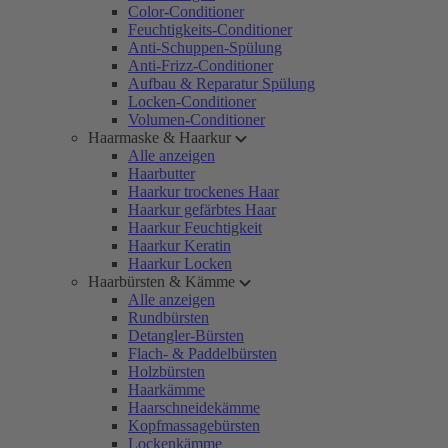
Color-Conditioner
Feuchtigkeits-Conditioner
Anti-Schuppen-Spülung
Anti-Frizz-Conditioner
Aufbau & Reparatur Spülung
Locken-Conditioner
Volumen-Conditioner
Haarmaske & Haarkur
Alle anzeigen
Haarbutter
Haarkur trockenes Haar
Haarkur gefärbtes Haar
Haarkur Feuchtigkeit
Haarkur Keratin
Haarkur Locken
Haarbürsten & Kämme
Alle anzeigen
Rundbürsten
Detangler-Bürsten
Flach- & Paddelbürsten
Holzbürsten
Haarkämme
Haarschneidekämme
Kopfmassagebürsten
Lockenkämme