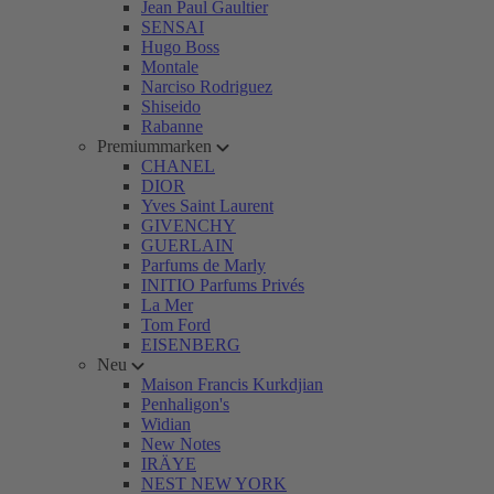
Jean Paul Gaultier
SENSAI
Hugo Boss
Montale
Narciso Rodriguez
Shiseido
Rabanne
Premiummarken
CHANEL
DIOR
Yves Saint Laurent
GIVENCHY
GUERLAIN
Parfums de Marly
INITIO Parfums Privés
La Mer
Tom Ford
EISENBERG
Neu
Maison Francis Kurkdjian
Penhaligon's
Widian
New Notes
IRÄYE
NEST NEW YORK