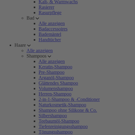
Kalt- & Warmwachs
Rasierer
Rasurpflege
Bad
Alle anzeigen
Badaccessoires
Bademäntel
Handtücher
Haare
Alle anzeigen
Shampoos
Alle anzeigen
Keratin-Shampoo
Pre-Shampoo
Arganöl-Shampoo
Glättendes Shampoo
Volumenshampoo
Herren-Shampoo
2-in-1-Shampoo & -Conditioner
Naturkosmetik-Shampoo
Shampoo ohne Silikone & Co.
Silbershampoo
Teebaumöl-Shampoo
Tiefenreinigungsshampoo
Tönungsshampoo