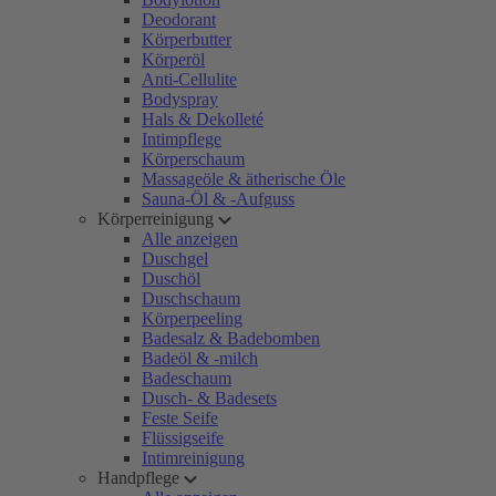
Deodorant
Körperbutter
Körperöl
Anti-Cellulite
Bodyspray
Hals & Dekolleté
Intimpflege
Körperschaum
Massageöle & ätherische Öle
Sauna-Öl & -Aufguss
Körperreinigung
Alle anzeigen
Duschgel
Duschöl
Duschschaum
Körperpeeling
Badesalz & Badebomben
Badeöl & -milch
Badeschaum
Dusch- & Badesets
Feste Seife
Flüssigseife
Intimreinigung
Handpflege