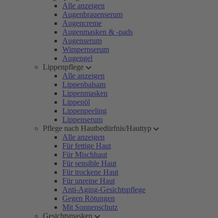
Alle anzeigen
Augenbrauenserum
Augencreme
Augenmasken & -pads
Augenserum
Wimpernserum
Augengel
Lippenpflege
Alle anzeigen
Lippenbalsam
Lippenmasken
Lippenöl
Lippenpeeling
Lippenserum
Pflege nach Hautbedürfnis/Hauttyp
Alle anzeigen
Für fettige Haut
Für Mischhaut
Für sensible Haut
Für trockene Haut
Für unreine Haut
Anti-Aging-Gesichtspflege
Gegen Rötungen
Mit Sonnenschutz
Gesichtsmasken