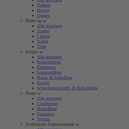
Damen
Herren
Unisex
Make-up
Alle anzeigen
Augen
Lippen
Nägel
Teint
Körper
Alle anzeigen
Körperpflege
Reinigung
Sonnenpflege
Hand- & Fußpflege
Herren
Schwangerschafts- & Babypflege
Haare
Alle anzeigen
Conditioner
Haarpflege
Shampoo
Styling
Zertifizierte Naturkosmetik