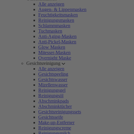
Alle anzeigen
Augen- & Lippenmasken
Feuchtigkeitsmasken
Reinigungsmasken
Schlammmasken
Tuchmasken
Anti-Aging-Masken
Anti-Pickel-Masken
Glow Masken
Mitesser-Masken
Overnight Maske
Gesichtsreinigung
Alle anzeigen
Gesichtspeeling
Gesichtswasser
Mizellenwasser
Reinigungsgel
Reinigungsöl
Abschminkpads
Abschminktücher
Gesichtsreinigungssets
Gesichtsseife
Make-up-Entferner
Reinigungscreme
Reinigungsmilch