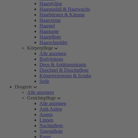
Haarstyling
Haarausfall & Haarwuchs
Haarbürsten & Kämme
Haarcreme
Haargel
Haarpaste
Haarpflege
Haarschneider
Körperpflege
Alle anzeigen
Bodylotions
Deos & Antitranspirants
Duschgel & Duschpflege
Körperreinigung & Scrubs
Seife
Drogerie
Alle anzeigen
Gesichtspflege
Alle anzeigen
Anti-Aging
Augen
Lippen
Nachtpflege
Tagespflege
Rasur