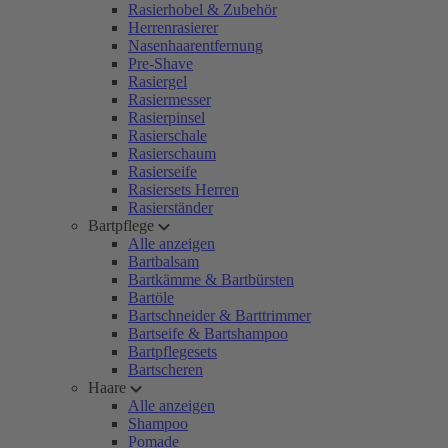
Rasierhobel & Zubehör
Herrenrasierer
Nasenhaarentfernung
Pre-Shave
Rasiergel
Rasiermesser
Rasierpinsel
Rasierschale
Rasierschaum
Rasierseife
Rasiersets Herren
Rasierständer
Bartpflege
Alle anzeigen
Bartbalsam
Bartkämme & Bartbürsten
Bartöle
Bartschneider & Barttrimmer
Bartseife & Bartshampoo
Bartpflegesets
Bartscheren
Haare
Alle anzeigen
Shampoo
Pomade