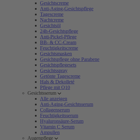
Gesichtscreme
Anti-Aging-Gesichtspflege
Tagescreme
Nachtcreme
Gesichtsöl
24h-Gesichtspflege
Anti-Pickel-Pflege
BB- & CC-Cream
Feuchtigkeitscreme
Gesichtsmasken
Gesichtspflege ohne Parabene
Gesichtspflegesets
Gesichtsspray
Getönte Tagescreme
Hals & Dekolleté
Pflege mit Q10
Gesichtsserum
Alle anzeigen
Anti-Aging-Gesichtsserum
Collagenserum
Feuchtigkeitsserum
Hyaluronsäure-Serum
Vitamin C Serum
Ampullen
Augenpflege