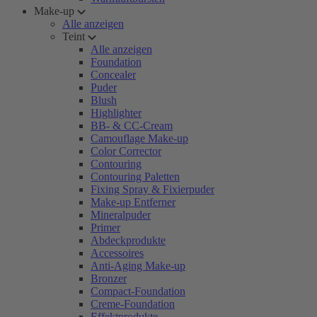
Make-up
Alle anzeigen
Teint
Alle anzeigen
Foundation
Concealer
Puder
Blush
Highlighter
BB- & CC-Cream
Camouflage Make-up
Color Corrector
Contouring
Contouring Paletten
Fixing Spray & Fixierpuder
Make-up Entferner
Mineralpuder
Primer
Abdeckprodukte
Accessoires
Anti-Aging Make-up
Bronzer
Compact-Foundation
Creme-Foundation
Effektprodukte