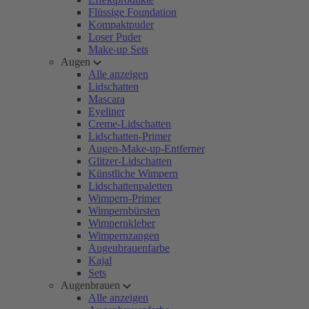
Flüssige Foundation
Kompaktpuder
Loser Puder
Make-up Sets
Augen
Alle anzeigen
Lidschatten
Mascara
Eyeliner
Creme-Lidschatten
Lidschatten-Primer
Augen-Make-up-Entferner
Glitzer-Lidschatten
Künstliche Wimpern
Lidschattenpaletten
Wimpern-Primer
Wimpernbürsten
Wimpernkleber
Wimpernzangen
Augenbrauenfarbe
Kajal
Sets
Augenbrauen
Alle anzeigen