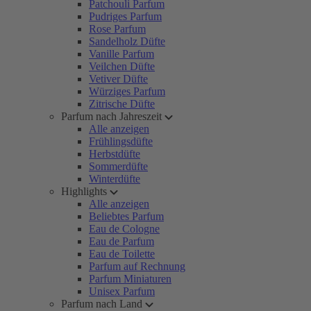
Patchouli Parfum
Pudriges Parfum
Rose Parfum
Sandelholz Düfte
Vanille Parfum
Veilchen Düfte
Vetiver Düfte
Würziges Parfum
Zitrische Düfte
Parfum nach Jahreszeit
Alle anzeigen
Frühlingsdüfte
Herbstdüfte
Sommerdüfte
Winterdüfte
Highlights
Alle anzeigen
Beliebtes Parfum
Eau de Cologne
Eau de Parfum
Eau de Toilette
Parfum auf Rechnung
Parfum Miniaturen
Unisex Parfum
Parfum nach Land