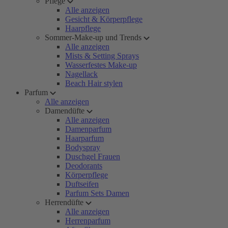
Pflege
Alle anzeigen
Gesicht & Körperpflege
Haarpflege
Sommer-Make-up und Trends
Alle anzeigen
Mists & Setting Sprays
Wasserfestes Make-up
Nagellack
Beach Hair stylen
Parfum
Alle anzeigen
Damendüfte
Alle anzeigen
Damenparfum
Haarparfum
Bodyspray
Duschgel Frauen
Deodorants
Körperpflege
Duftseifen
Parfum Sets Damen
Herrendüfte
Alle anzeigen
Herrenparfum