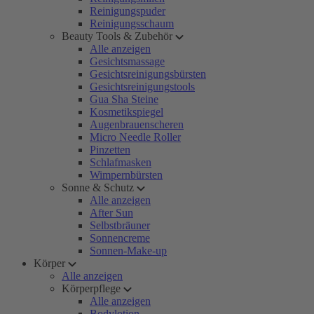
Reinigungspuder
Reinigungsschaum
Beauty Tools & Zubehör
Alle anzeigen
Gesichtsmassage
Gesichtsreinigungsbürsten
Gesichtsreinigungstools
Gua Sha Steine
Kosmetikspiegel
Augenbrauenscheren
Micro Needle Roller
Pinzetten
Schlafmasken
Wimpernbürsten
Sonne & Schutz
Alle anzeigen
After Sun
Selbstbräuner
Sonnencreme
Sonnen-Make-up
Körper
Alle anzeigen
Körperpflege
Alle anzeigen
Bodylotion