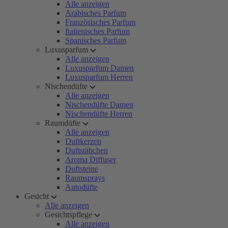
Alle anzeigen
Arabisches Parfum
Französisches Parfum
Italienisches Parfum
Spanisches Parfum
Luxusparfum
Alle anzeigen
Luxusparfum Damen
Luxusparfum Herren
Nischendüfte
Alle anzeigen
Nischendüfte Damen
Nischendüfte Herren
Raumdüfte
Alle anzeigen
Duftkerzen
Duftstäbchen
Aroma Diffuser
Duftsteine
Raumsprays
Autodüfte
Gesicht
Alle anzeigen
Gesichtspflege
Alle anzeigen