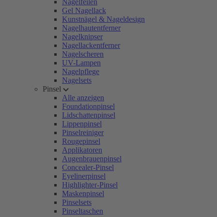
Nagelfeilen
Gel Nagellack
Kunstnägel & Nageldesign
Nagelhautentferner
Nagelknipser
Nagellackentferner
Nagelscheren
UV-Lampen
Nagelpflege
Nagelsets
Pinsel
Alle anzeigen
Foundationpinsel
Lidschattenpinsel
Lippenpinsel
Pinselreiniger
Rougepinsel
Applikatoren
Augenbrauenpinsel
Concealer-Pinsel
Eyelinerpinsel
Highlighter-Pinsel
Maskenpinsel
Pinselsets
Pinseltaschen