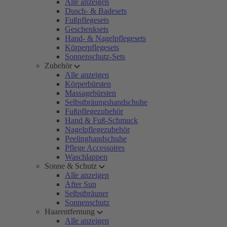
Alle anzeigen
Dusch- & Badesets
Fußpflegesets
Geschenksets
Hand- & Nagelpflegesets
Körperpflegesets
Sonnenschutz-Sets
Zubehör
Alle anzeigen
Körperbürsten
Massagebürsten
Selbstbräungshandschuhe
Fußpflegezubehör
Hand & Fuß-Schmuck
Nagelpflegezubehör
Peelinghandschuhe
Pflege Accessoires
Waschlappen
Sonne & Schutz
Alle anzeigen
After Sun
Selbstbräuner
Sonnenschutz
Haarentfernung
Alle anzeigen