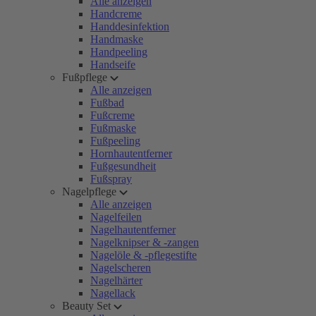
Alle anzeigen
Handcreme
Handdesinfektion
Handmaske
Handpeeling
Handseife
Fußpflege
Alle anzeigen
Fußbad
Fußcreme
Fußmaske
Fußpeeling
Hornhautentferner
Fußgesundheit
Fußspray
Nagelpflege
Alle anzeigen
Nagelfeilen
Nagelhautentferner
Nagelknipser & -zangen
Nagelöle & -pflegestifte
Nagelscheren
Nagelhärter
Nagellack
Beauty Set