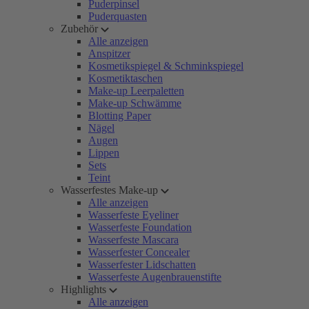
Puderpinsel
Puderquasten
Zubehör
Alle anzeigen
Anspitzer
Kosmetikspiegel & Schminkspiegel
Kosmetiktaschen
Make-up Leerpaletten
Make-up Schwämme
Blotting Paper
Nägel
Augen
Lippen
Sets
Teint
Wasserfestes Make-up
Alle anzeigen
Wasserfeste Eyeliner
Wasserfeste Foundation
Wasserfeste Mascara
Wasserfester Concealer
Wasserfester Lidschatten
Wasserfeste Augenbrauenstifte
Highlights
Alle anzeigen