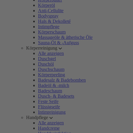
Körperöl
Anti-Cellulite
Bodyspray
Hals & Dekolleté
Intimpflege
Körperschaum
Massageöle & ätherische Öle
Sauna-Öl & -Aufguss
Körperreinigung
Alle anzeigen
Duschgel
Duschöl
Duschschaum
Körperpeeling
Badesalz & Badebomben
Badeöl & -milch
Badeschaum
Dusch- & Badesets
Feste Seife
Flüssigseife
Intimreinigung
Handpflege
Alle anzeigen
Handcreme