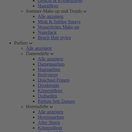
Gesicht & Körperpflege
Haarpflege
Sommer-Make-up und Trends
Alle anzeigen
Mists & Setting Sprays
Wasserfestes Make-up
Nagellack
Beach Hair stylen
Parfum
Alle anzeigen
Damendüfte
Alle anzeigen
Damenparfum
Haarparfum
Bodyspray
Duschgel Frauen
Deodorants
Körperpflege
Duftseifen
Parfum Sets Damen
Herrendüfte
Alle anzeigen
Herrenparfum
After Shave
Körperpflege