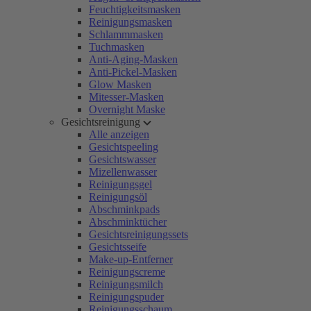
Feuchtigkeitsmasken
Reinigungsmasken
Schlammmasken
Tuchmasken
Anti-Aging-Masken
Anti-Pickel-Masken
Glow Masken
Mitesser-Masken
Overnight Maske
Gesichtsreinigung
Alle anzeigen
Gesichtspeeling
Gesichtswasser
Mizellenwasser
Reinigungsgel
Reinigungsöl
Abschminkpads
Abschminktücher
Gesichtsreinigungssets
Gesichtsseife
Make-up-Entferner
Reinigungscreme
Reinigungsmilch
Reinigungspuder
Reinigungsschaum