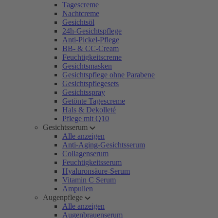
Tagescreme
Nachtcreme
Gesichtsöl
24h-Gesichtspflege
Anti-Pickel-Pflege
BB- & CC-Cream
Feuchtigkeitscreme
Gesichtsmasken
Gesichtspflege ohne Parabene
Gesichtspflegesets
Gesichtsspray
Getönte Tagescreme
Hals & Dekolleté
Pflege mit Q10
Gesichtsserum
Alle anzeigen
Anti-Aging-Gesichtsserum
Collagenserum
Feuchtigkeitsserum
Hyaluronsäure-Serum
Vitamin C Serum
Ampullen
Augenpflege
Alle anzeigen
Augenbrauenserum