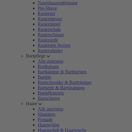
Nasenhaarentfernung
Pre-Shave
Rasiergel
Rasiermesser
Rasierpinsel
Rasierschale
Rasierschaum
Rasierseife
Rasiersets Herren
Rasierständer
Bartpflege
Alle anzeigen
Bartbalsam
Bartkämme & Bartbürsten
Bartöle
Bartschneider & Barttrimmer
Bartseife & Bartshampoo
Bartpflegesets
Bartscheren
Haare
Alle anzeigen
Shampoo
Pomade
Haarstyling
Haarausfall & Haarwuchs