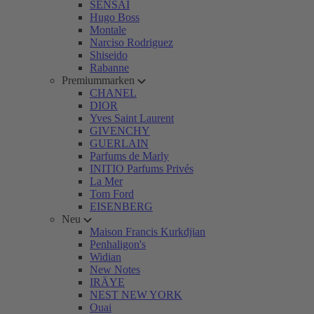
SENSAI
Hugo Boss
Montale
Narciso Rodriguez
Shiseido
Rabanne
Premiummarken
CHANEL
DIOR
Yves Saint Laurent
GIVENCHY
GUERLAIN
Parfums de Marly
INITIO Parfums Privés
La Mer
Tom Ford
EISENBERG
Neu
Maison Francis Kurkdjian
Penhaligon's
Widian
New Notes
IRÄYE
NEST NEW YORK
Ouai