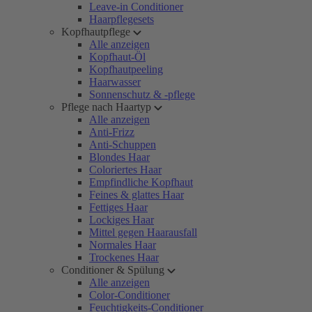
Leave-in Conditioner
Haarpflegesets
Kopfhautpflege
Alle anzeigen
Kopfhaut-Öl
Kopfhautpeeling
Haarwasser
Sonnenschutz & -pflege
Pflege nach Haartyp
Alle anzeigen
Anti-Frizz
Anti-Schuppen
Blondes Haar
Coloriertes Haar
Empfindliche Kopfhaut
Feines & glattes Haar
Fettiges Haar
Lockiges Haar
Mittel gegen Haarausfall
Normales Haar
Trockenes Haar
Conditioner & Spülung
Alle anzeigen
Color-Conditioner
Feuchtigkeits-Conditioner