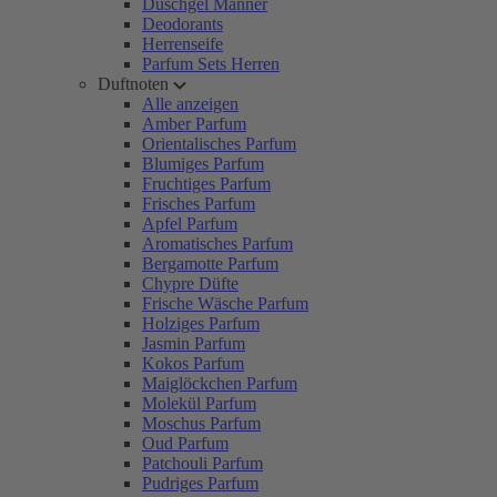
Duschgel Männer
Deodorants
Herrenseife
Parfum Sets Herren
Duftnoten
Alle anzeigen
Amber Parfum
Orientalisches Parfum
Blumiges Parfum
Fruchtiges Parfum
Frisches Parfum
Apfel Parfum
Aromatisches Parfum
Bergamotte Parfum
Chypre Düfte
Frische Wäsche Parfum
Holziges Parfum
Jasmin Parfum
Kokos Parfum
Maiglöckchen Parfum
Molekül Parfum
Moschus Parfum
Oud Parfum
Patchouli Parfum
Pudriges Parfum