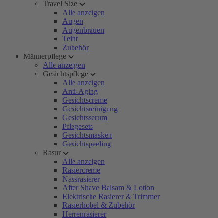
Travel Size
Alle anzeigen
Augen
Augenbrauen
Teint
Zubehör
Männerpflege
Alle anzeigen
Gesichtspflege
Alle anzeigen
Anti-Aging
Gesichtscreme
Gesichtsreinigung
Gesichtsserum
Pflegesets
Gesichtsmasken
Gesichtspeeling
Rasur
Alle anzeigen
Rasiercreme
Nassrasierer
After Shave Balsam & Lotion
Elektrische Rasierer & Trimmer
Rasierhobel & Zubehör
Herrenrasierer