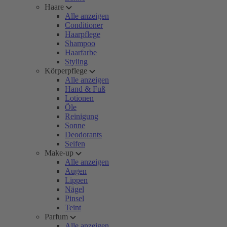
Haare
Alle anzeigen
Conditioner
Haarpflege
Shampoo
Haarfarbe
Styling
Körperpflege
Alle anzeigen
Hand & Fuß
Lotionen
Öle
Reinigung
Sonne
Deodorants
Seifen
Make-up
Alle anzeigen
Augen
Lippen
Nägel
Pinsel
Teint
Parfum
Alle anzeigen