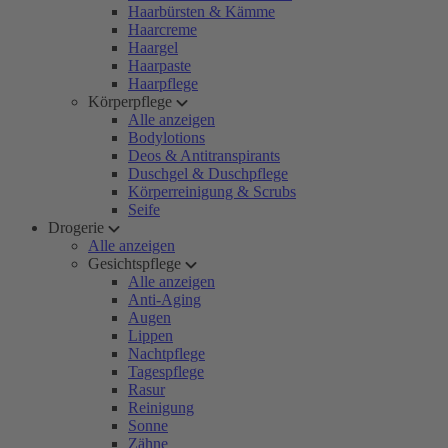
Haarbürsten & Kämme
Haarcreme
Haargel
Haarpaste
Haarpflege
Körperpflege
Alle anzeigen
Bodylotions
Deos & Antitranspirants
Duschgel & Duschpflege
Körperreinigung & Scrubs
Seife
Drogerie
Alle anzeigen
Gesichtspflege
Alle anzeigen
Anti-Aging
Augen
Lippen
Nachtpflege
Tagespflege
Rasur
Reinigung
Sonne
Zähne