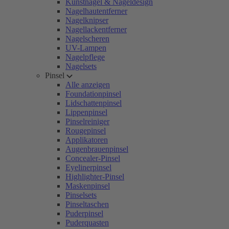
Kunstnägel & Nageldesign
Nagelhautentferner
Nagelknipser
Nagellackentferner
Nagelscheren
UV-Lampen
Nagelpflege
Nagelsets
Pinsel
Alle anzeigen
Foundationpinsel
Lidschattenpinsel
Lippenpinsel
Pinselreiniger
Rougepinsel
Applikatoren
Augenbrauenpinsel
Concealer-Pinsel
Eyelinerpinsel
Highlighter-Pinsel
Maskenpinsel
Pinselsets
Pinseltaschen
Puderpinsel
Puderquasten