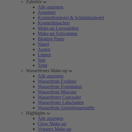
Zubehör
Alle anzeigen
Anspitzer
Kosmetikspiegel & Schminkspiegel
Kosmetiktaschen
Make-up Leerpaletten
Make-up Schwämme
Blotting Paper
Nägel
Augen
Lippen
Sets
Teint
Wasserfestes Make-up
Alle anzeigen
Wasserfeste Eyeliner
Wasserfeste Foundation
Wasserfeste Mascara
Wasserfester Concealer
Wasserfester Lidschatten
Wasserfeste Augenbrauenstifte
Highlights
Alle anzeigen
Glow Make-up
Veganes Make-up