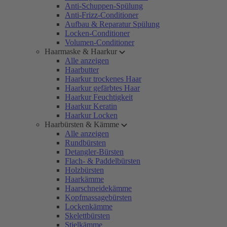
Anti-Schuppen-Spülung
Anti-Frizz-Conditioner
Aufbau & Reparatur Spülung
Locken-Conditioner
Volumen-Conditioner
Haarmaske & Haarkur
Alle anzeigen
Haarbutter
Haarkur trockenes Haar
Haarkur gefärbtes Haar
Haarkur Feuchtigkeit
Haarkur Keratin
Haarkur Locken
Haarbürsten & Kämme
Alle anzeigen
Rundbürsten
Detangler-Bürsten
Flach- & Paddelbürsten
Holzbürsten
Haarkämme
Haarschneidekämme
Kopfmassagebürsten
Lockenkämme
Skelettbürsten
Stielkämme