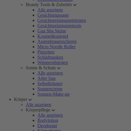
Beauty Tools & Zubehör
Alle anzeigen
Gesichtsmassage
Gesichtsreinigungsbürsten
Gesichtsreinigungstools
Gua Sha Steine
Kosmetikspiegel
Augenbrauenscheren
Micro Needle Roller
Pinzetten
Schlafmasken
Wimpernbürsten
Sonne & Schutz
Alle anzeigen
After Sun
Selbstbräuner
Sonnencreme
Sonnen-Make-up
Körper
Alle anzeigen
Körperpflege
Alle anzeigen
Bodylotion
Deodorant
Körperbutter