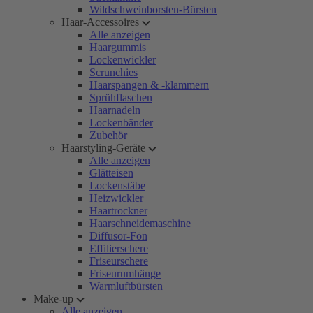
Wildschweinborsten-Bürsten
Haar-Accessoires
Alle anzeigen
Haargummis
Lockenwickler
Scrunchies
Haarspangen & -klammern
Sprühflaschen
Haarnadeln
Lockenbänder
Zubehör
Haarstyling-Geräte
Alle anzeigen
Glätteisen
Lockenstäbe
Heizwickler
Haartrockner
Haarschneidemaschine
Diffusor-Fön
Effilierschere
Friseurschere
Friseurumhänge
Warmluftbürsten
Make-up
Alle anzeigen