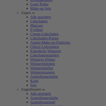
Loser Puder
Make-up Sets
Augen
Alle anzeigen
Lidschatten
Mascara
Eyeliner
Creme-Lidschatten
Lidschatten-Primer
Augen-Make-up-Entferner
Glitzer-Lidschatten
Künstliche Wimpern
Lidschattenpaletten
Wimpern-Primer
Wimpernbürsten
Wimpernkleber
Wimpernzangen
Augenbrauenfarbe
Kajal
Sets
Augenbrauen
Alle anzeigen
Augenbrauenfarbe
Augenbrauengel