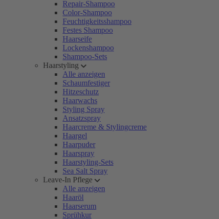
Repair-Shampoo
Color-Shampoo
Feuchtigkeitsshampoo
Festes Shampoo
Haarseife
Lockenshampoo
Shampoo-Sets
Haarstyling
Alle anzeigen
Schaumfestiger
Hitzeschutz
Haarwachs
Styling Spray
Ansatzspray
Haarcreme & Stylingcreme
Haargel
Haarpuder
Haarspray
Haarstyling-Sets
Sea Salt Spray
Leave-In Pflege
Alle anzeigen
Haaröl
Haarserum
Sprühkur