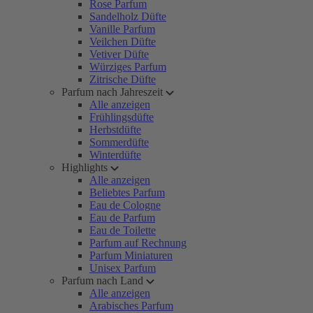
Rose Parfum
Sandelholz Düfte
Vanille Parfum
Veilchen Düfte
Vetiver Düfte
Würziges Parfum
Zitrische Düfte
Parfum nach Jahreszeit
Alle anzeigen
Frühlingsdüfte
Herbstdüfte
Sommerdüfte
Winterdüfte
Highlights
Alle anzeigen
Beliebtes Parfum
Eau de Cologne
Eau de Parfum
Eau de Toilette
Parfum auf Rechnung
Parfum Miniaturen
Unisex Parfum
Parfum nach Land
Alle anzeigen
Arabisches Parfum