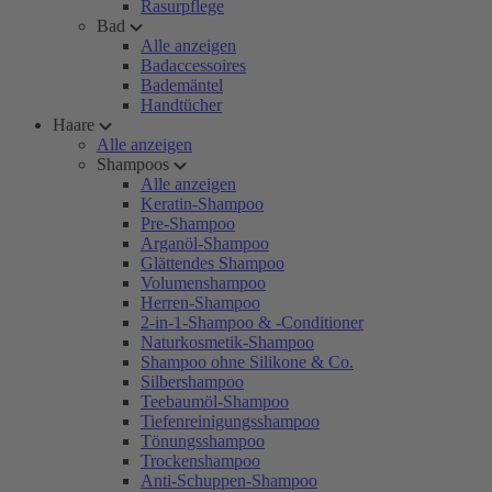
Rasurpflege
Bad
Alle anzeigen
Badaccessoires
Bademäntel
Handtücher
Haare
Alle anzeigen
Shampoos
Alle anzeigen
Keratin-Shampoo
Pre-Shampoo
Arganöl-Shampoo
Glättendes Shampoo
Volumenshampoo
Herren-Shampoo
2-in-1-Shampoo & -Conditioner
Naturkosmetik-Shampoo
Shampoo ohne Silikone & Co.
Silbershampoo
Teebaumöl-Shampoo
Tiefenreinigungsshampoo
Tönungsshampoo
Trockenshampoo
Anti-Schuppen-Shampoo