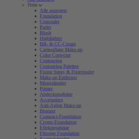
Teint
Alle anzeigen
Foundation
Concealer
Puder
Blush
Highlighter
BB- & CC-Cream
Camouflage Make-up
Color Corrector
Contouring
Contouring Paletten
Fixing Spray & Fixierpuder
Make-up Entferner
Mineralpuder
Primer
Abdeckprodukte
Accessoires
Anti-Aging Make-up
Bronzer
Compact-Foundation
Creme-Foundation
Effektprodukte
Flüssige Foundation
Kompaktpuder