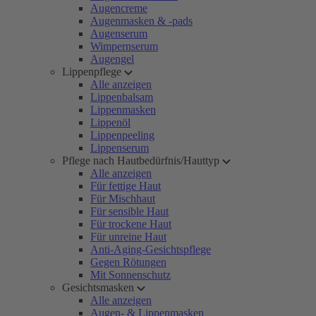
Augencreme
Augenmasken & -pads
Augenserum
Wimpernserum
Augengel
Lippenpflege
Alle anzeigen
Lippenbalsam
Lippenmasken
Lippenöl
Lippenpeeling
Lippenserum
Pflege nach Hautbedürfnis/Hauttyp
Alle anzeigen
Für fettige Haut
Für Mischhaut
Für sensible Haut
Für trockene Haut
Für unreine Haut
Anti-Aging-Gesichtspflege
Gegen Rötungen
Mit Sonnenschutz
Gesichtsmasken
Alle anzeigen
Augen- & Lippenmasken