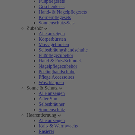
Fußpflegesets
Geschenksets
Hand- & Nagelpflegesets
Körperpflegesets
Sonnenschutz-Sets
Zubehör
Alle anzeigen
Körperbürsten
Massagebürsten
Selbstbräungshandschuhe
Fußpflegezubehör
Hand & Fuß-Schmuck
Nagelpflegezubehör
Peelinghandschuhe
Pflege Accessoires
Waschlappen
Sonne & Schutz
Alle anzeigen
After Sun
Selbstbräuner
Sonnenschutz
Haarentfernung
Alle anzeigen
Kalt- & Warmwachs
Rasierer