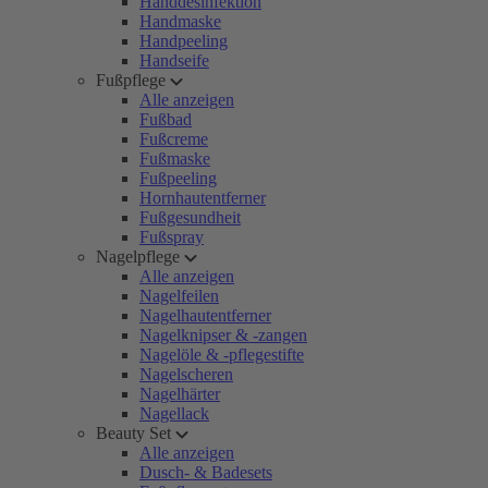
Handdesinfektion
Handmaske
Handpeeling
Handseife
Fußpflege
Alle anzeigen
Fußbad
Fußcreme
Fußmaske
Fußpeeling
Hornhautentferner
Fußgesundheit
Fußspray
Nagelpflege
Alle anzeigen
Nagelfeilen
Nagelhautentferner
Nagelknipser & -zangen
Nagelöle & -pflegestifte
Nagelscheren
Nagelhärter
Nagellack
Beauty Set
Alle anzeigen
Dusch- & Badesets