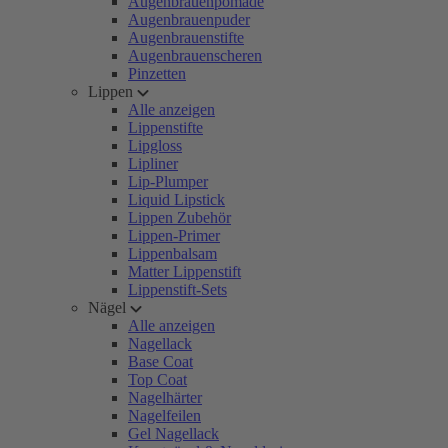
Augenbrauenpomade
Augenbrauenpuder
Augenbrauenstifte
Augenbrauenscheren
Pinzetten
Lippen
Alle anzeigen
Lippenstifte
Lipgloss
Lipliner
Lip-Plumper
Liquid Lipstick
Lippen Zubehör
Lippen-Primer
Lippenbalsam
Matter Lippenstift
Lippenstift-Sets
Nägel
Alle anzeigen
Nagellack
Base Coat
Top Coat
Nagelhärter
Nagelfeilen
Gel Nagellack