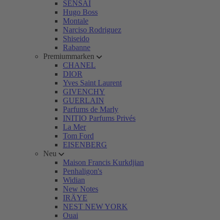
SENSAI
Hugo Boss
Montale
Narciso Rodriguez
Shiseido
Rabanne
Premiummarken
CHANEL
DIOR
Yves Saint Laurent
GIVENCHY
GUERLAIN
Parfums de Marly
INITIO Parfums Privés
La Mer
Tom Ford
EISENBERG
Neu
Maison Francis Kurkdjian
Penhaligon's
Widian
New Notes
IRÄYE
NEST NEW YORK
Ouai