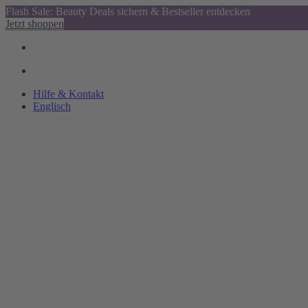
Flash Sale: Beauty Deals sichern & Bestseller entdecken
Jetzt shoppen
Hilfe & Kontakt
Englisch