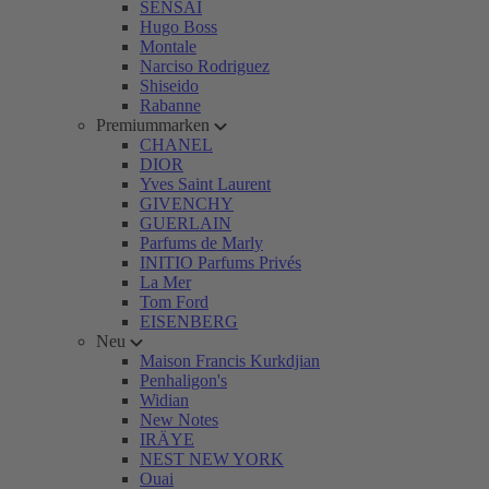
SENSAI
Hugo Boss
Montale
Narciso Rodriguez
Shiseido
Rabanne
Premiummarken
CHANEL
DIOR
Yves Saint Laurent
GIVENCHY
GUERLAIN
Parfums de Marly
INITIO Parfums Privés
La Mer
Tom Ford
EISENBERG
Neu
Maison Francis Kurkdjian
Penhaligon's
Widian
New Notes
IRÄYE
NEST NEW YORK
Ouai