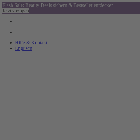
Flash Sale: Beauty Deals sichern & Bestseller entdecken
Jetzt shoppen
Hilfe & Kontakt
Englisch