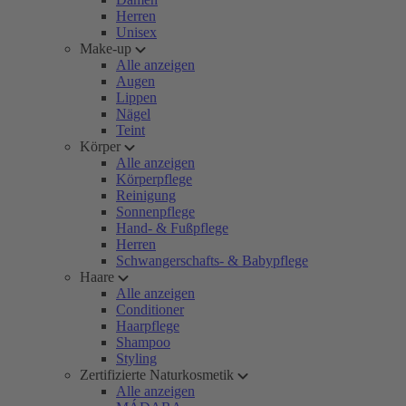
Herren
Unisex
Make-up
Alle anzeigen
Augen
Lippen
Nägel
Teint
Körper
Alle anzeigen
Körperpflege
Reinigung
Sonnenpflege
Hand- & Fußpflege
Herren
Schwangerschafts- & Babypflege
Haare
Alle anzeigen
Conditioner
Haarpflege
Shampoo
Styling
Zertifizierte Naturkosmetik
Alle anzeigen