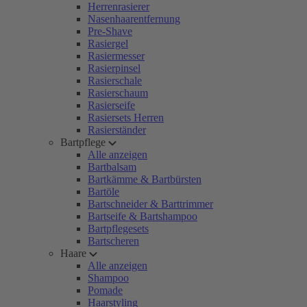
Herrenrasierer
Nasenhaarentfernung
Pre-Shave
Rasiergel
Rasiermesser
Rasierpinsel
Rasierschale
Rasierschaum
Rasierseife
Rasiersets Herren
Rasierständer
Bartpflege
Alle anzeigen
Bartbalsam
Bartkämme & Bartbürsten
Bartöle
Bartschneider & Barttrimmer
Bartseife & Bartshampoo
Bartpflegesets
Bartscheren
Haare
Alle anzeigen
Shampoo
Pomade
Haarstyling