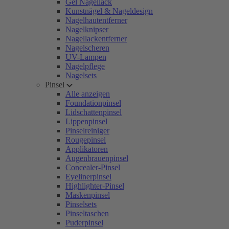
Gel Nagellack
Kunstnägel & Nageldesign
Nagelhautentferner
Nagelknipser
Nagellackentferner
Nagelscheren
UV-Lampen
Nagelpflege
Nagelsets
Pinsel
Alle anzeigen
Foundationpinsel
Lidschattenpinsel
Lippenpinsel
Pinselreiniger
Rougepinsel
Applikatoren
Augenbrauenpinsel
Concealer-Pinsel
Eyelinerpinsel
Highlighter-Pinsel
Maskenpinsel
Pinselsets
Pinseltaschen
Puderpinsel