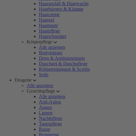
Haarausfall & Haarwuchs
Haarbürsten & Kämme
Haarcreme
Haargel
Haarpaste
Haarpflege
Haarschneider
Körperpflege
Alle anzeigen
Bodylotions
Deos & Antitranspirants
Duschgel & Duschpflege
Körperreinigung & Scrubs
Seife
Drogerie
Alle anzeigen
Gesichtspflege
Alle anzeigen
Anti-Aging
Augen
Lippen
Nachtpflege
Tagespflege
Rasur
Reinigung