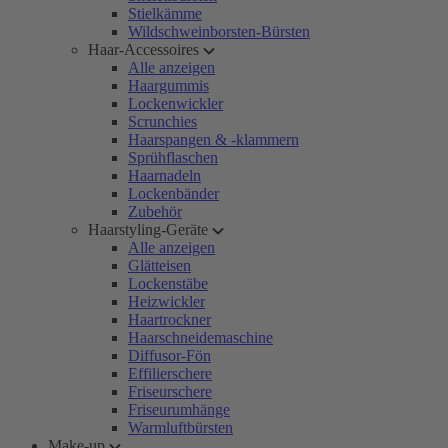
Stielkämme
Wildschweinborsten-Bürsten
Haar-Accessoires
Alle anzeigen
Haargummis
Lockenwickler
Scrunchies
Haarspangen & -klammern
Sprühflaschen
Haarnadeln
Lockenbänder
Zubehör
Haarstyling-Geräte
Alle anzeigen
Glätteisen
Lockenstäbe
Heizwickler
Haartrockner
Haarschneidemaschine
Diffusor-Fön
Effilierschere
Friseurschere
Friseurumhänge
Warmluftbürsten
Make-up