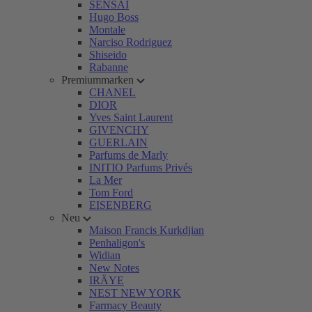
SENSAI
Hugo Boss
Montale
Narciso Rodriguez
Shiseido
Rabanne
Premiummarken
CHANEL
DIOR
Yves Saint Laurent
GIVENCHY
GUERLAIN
Parfums de Marly
INITIO Parfums Privés
La Mer
Tom Ford
EISENBERG
Neu
Maison Francis Kurkdjian
Penhaligon's
Widian
New Notes
IRÄYE
NEST NEW YORK
Farmacy Beauty