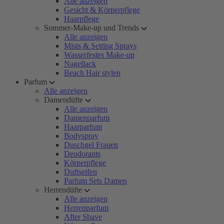
Alle anzeigen
Gesicht & Körperpflege
Haarpflege
Sommer-Make-up und Trends
Alle anzeigen
Mists & Setting Sprays
Wasserfestes Make-up
Nagellack
Beach Hair stylen
Parfum
Alle anzeigen
Damendüfte
Alle anzeigen
Damenparfum
Haarparfum
Bodyspray
Duschgel Frauen
Deodorants
Körperpflege
Duftseifen
Parfum Sets Damen
Herrendüfte
Alle anzeigen
Herrenparfum
After Shave