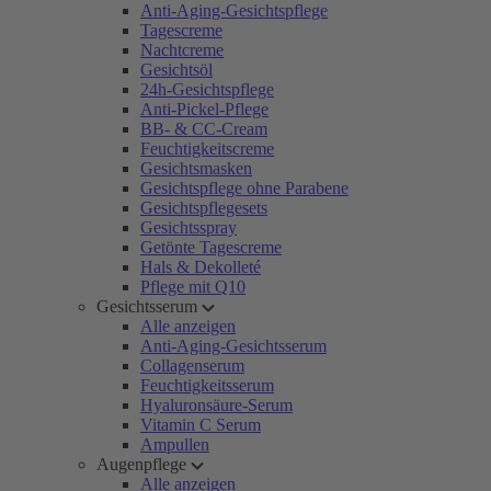
Anti-Aging-Gesichtspflege
Tagescreme
Nachtcreme
Gesichtsöl
24h-Gesichtspflege
Anti-Pickel-Pflege
BB- & CC-Cream
Feuchtigkeitscreme
Gesichtsmasken
Gesichtspflege ohne Parabene
Gesichtspflegesets
Gesichtsspray
Getönte Tagescreme
Hals & Dekolleté
Pflege mit Q10
Gesichtsserum
Alle anzeigen
Anti-Aging-Gesichtsserum
Collagenserum
Feuchtigkeitsserum
Hyaluronsäure-Serum
Vitamin C Serum
Ampullen
Augenpflege
Alle anzeigen