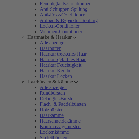
Feuchtigkeits-Conditioner
Anti-Schuppen-Spülung
Anti-Frizz-Conditioner
Aufbau & Reparatur Spülung
Locken-Conditioner
Volumen-Conditioner
Haarmaske & Haarkur
Alle anzeigen
Haarbutter
Haarkur trockenes Haar
Haarkur gefärbtes Haar
Haarkur Feuchtigkeit
Haarkur Keratin
Haarkur Locken
Haarbürsten & Kämme
Alle anzeigen
Rundbürsten
Detangler-Bürsten
Flach- & Paddelbürsten
Holzbürsten
Haarkämme
Haarschneidekämme
Kopfmassagebürsten
Lockenkämme
Skelettbürsten