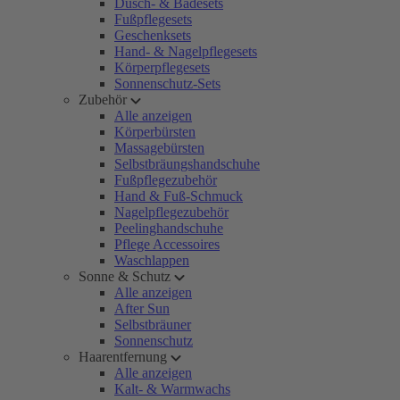
Dusch- & Badesets
Fußpflegesets
Geschenksets
Hand- & Nagelpflegesets
Körperpflegesets
Sonnenschutz-Sets
Zubehör
Alle anzeigen
Körperbürsten
Massagebürsten
Selbstbräungshandschuhe
Fußpflegezubehör
Hand & Fuß-Schmuck
Nagelpflegezubehör
Peelinghandschuhe
Pflege Accessoires
Waschlappen
Sonne & Schutz
Alle anzeigen
After Sun
Selbstbräuner
Sonnenschutz
Haarentfernung
Alle anzeigen
Kalt- & Warmwachs