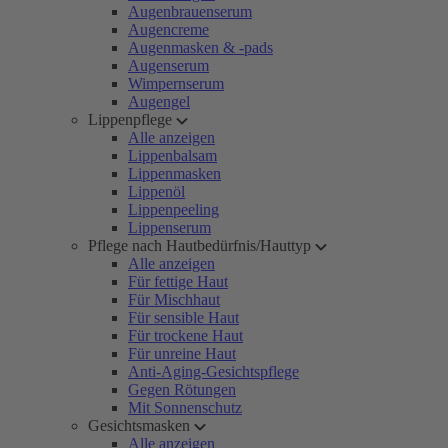
Augenbrauenserum
Augencreme
Augenmasken & -pads
Augenserum
Wimpernserum
Augengel
Lippenpflege
Alle anzeigen
Lippenbalsam
Lippenmasken
Lippenöl
Lippenpeeling
Lippenserum
Pflege nach Hautbedürfnis/Hauttyp
Alle anzeigen
Für fettige Haut
Für Mischhaut
Für sensible Haut
Für trockene Haut
Für unreine Haut
Anti-Aging-Gesichtspflege
Gegen Rötungen
Mit Sonnenschutz
Gesichtsmasken
Alle anzeigen