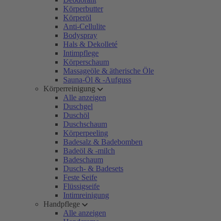
Körperbutter
Körperöl
Anti-Cellulite
Bodyspray
Hals & Dekolleté
Intimpflege
Körperschaum
Massageöle & ätherische Öle
Sauna-Öl & -Aufguss
Körperreinigung
Alle anzeigen
Duschgel
Duschöl
Duschschaum
Körperpeeling
Badesalz & Badebomben
Badeöl & -milch
Badeschaum
Dusch- & Badesets
Feste Seife
Flüssigseife
Intimreinigung
Handpflege
Alle anzeigen