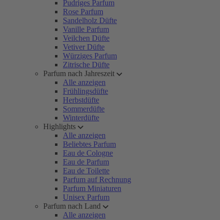
Pudriges Parfum
Rose Parfum
Sandelholz Düfte
Vanille Parfum
Veilchen Düfte
Vetiver Düfte
Würziges Parfum
Zitrische Düfte
Parfum nach Jahreszeit
Alle anzeigen
Frühlingsdüfte
Herbstdüfte
Sommerdüfte
Winterdüfte
Highlights
Alle anzeigen
Beliebtes Parfum
Eau de Cologne
Eau de Parfum
Eau de Toilette
Parfum auf Rechnung
Parfum Miniaturen
Unisex Parfum
Parfum nach Land
Alle anzeigen