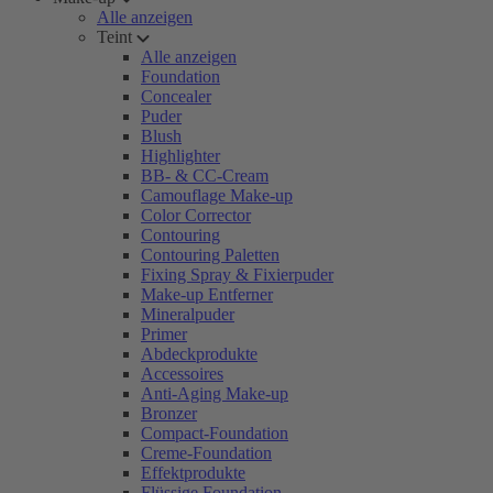
Alle anzeigen
Teint
Alle anzeigen
Foundation
Concealer
Puder
Blush
Highlighter
BB- & CC-Cream
Camouflage Make-up
Color Corrector
Contouring
Contouring Paletten
Fixing Spray & Fixierpuder
Make-up Entferner
Mineralpuder
Primer
Abdeckprodukte
Accessoires
Anti-Aging Make-up
Bronzer
Compact-Foundation
Creme-Foundation
Effektprodukte
Flüssige Foundation