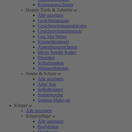
Reinigungsschaum
Beauty Tools & Zubehör
Alle anzeigen
Gesichtsmassage
Gesichtsreinigungsbürsten
Gesichtsreinigungstools
Gua Sha Steine
Kosmetikspiegel
Augenbrauenscheren
Micro Needle Roller
Pinzetten
Schlafmasken
Wimpernbürsten
Sonne & Schutz
Alle anzeigen
After Sun
Selbstbräuner
Sonnencreme
Sonnen-Make-up
Körper
Alle anzeigen
Körperpflege
Alle anzeigen
Bodylotion
Deodorant