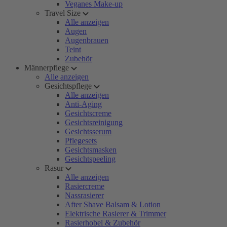
Veganes Make-up
Travel Size
Alle anzeigen
Augen
Augenbrauen
Teint
Zubehör
Männerpflege
Alle anzeigen
Gesichtspflege
Alle anzeigen
Anti-Aging
Gesichtscreme
Gesichtsreinigung
Gesichtsserum
Pflegesets
Gesichtsmasken
Gesichtspeeling
Rasur
Alle anzeigen
Rasiercreme
Nassrasierer
After Shave Balsam & Lotion
Elektrische Rasierer & Trimmer
Rasierhobel & Zubehör