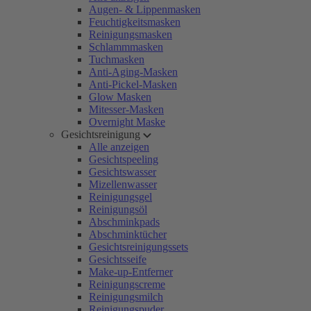
Augen- & Lippenmasken
Feuchtigkeitsmasken
Reinigungsmasken
Schlammmasken
Tuchmasken
Anti-Aging-Masken
Anti-Pickel-Masken
Glow Masken
Mitesser-Masken
Overnight Maske
Gesichtsreinigung
Alle anzeigen
Gesichtspeeling
Gesichtswasser
Mizellenwasser
Reinigungsgel
Reinigungsöl
Abschminkpads
Abschminktücher
Gesichtsreinigungssets
Gesichtsseife
Make-up-Entferner
Reinigungscreme
Reinigungsmilch
Reinigungspuder