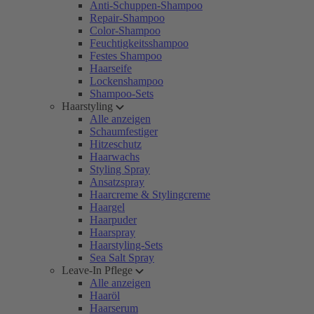
Anti-Schuppen-Shampoo
Repair-Shampoo
Color-Shampoo
Feuchtigkeitsshampoo
Festes Shampoo
Haarseife
Lockenshampoo
Shampoo-Sets
Haarstyling
Alle anzeigen
Schaumfestiger
Hitzeschutz
Haarwachs
Styling Spray
Ansatzspray
Haarcreme & Stylingcreme
Haargel
Haarpuder
Haarspray
Haarstyling-Sets
Sea Salt Spray
Leave-In Pflege
Alle anzeigen
Haaröl
Haarserum