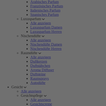
Arabisches Parfum
Französisches Parfum
Italienisches Parfum
Spanisches Parfum
Luxusparfum
Alle anzeigen
Luxusparfum Damen
Luxusparfum Herren
Nischendüfte
Alle anzeigen
Nischendüfte Damen
Nischendüfte Herren
Raumdüfte
Alle anzeigen
Duftkerzen
Duftstäbchen
Aroma Diffuser
Duftsteine
Raumsprays
Autodüfte
Gesicht
Alle anzeigen
Gesichtspflege
Alle anzeigen
Gesichtscreme