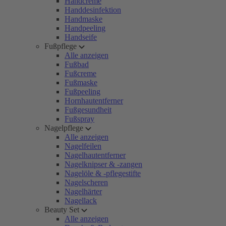
Handcreme
Handdesinfektion
Handmaske
Handpeeling
Handseife
Fußpflege
Alle anzeigen
Fußbad
Fußcreme
Fußmaske
Fußpeeling
Hornhautentferner
Fußgesundheit
Fußspray
Nagelpflege
Alle anzeigen
Nagelfeilen
Nagelhautentferner
Nagelknipser & -zangen
Nagelöle & -pflegestifte
Nagelscheren
Nagelhärter
Nagellack
Beauty Set
Alle anzeigen