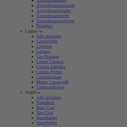
Augenbrauengel
Augenbrauenpomade
Augenbrauenpuder
Augenbrauenstifte
Augenbrauenscheren
Pinzetten
Lippen
Alle anzeigen
Lippenstifte
Lipgloss
Lipliner
Lip-Plumper
Liquid Lipstick
Lippen Zubehör
Lippen-Primer
Lippenbalsam
Matter Lippenstift
Lippenstift-Sets
Nägel
Alle anzeigen
Nagellack
Base Coat
Top Coat
Nagelhärter
Nagelfeilen