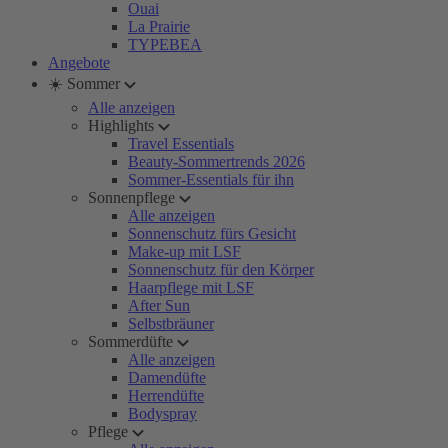
Ouai
La Prairie
TYPEBEA
Angebote
☀️ Sommer
Alle anzeigen
Highlights
Travel Essentials
Beauty-Sommertrends 2026
Sommer-Essentials für ihn
Sonnenpflege
Alle anzeigen
Sonnenschutz fürs Gesicht
Make-up mit LSF
Sonnenschutz für den Körper
Haarpflege mit LSF
After Sun
Selbstbräuner
Sommerdüfte
Alle anzeigen
Damendüfte
Herrendüfte
Bodyspray
Pflege