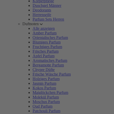
Körperpflege
Duschgel Männer
Deodorants
Herrenseife
Parfum Sets Herren
Duftnoten
Alle anzeigen
Amber Parfum
Orientalisches Parfum
Blumiges Parfum
Fruchtiges Parfum
Frisches Parfum
Apfel Parfum
Aromatisches Parfum
Bergamotte Parfum
Chypre Düfte
Frische Wäsche Parfum
Holziges Parfum
Jasmin Parfum
Kokos Parfum
Maiglöckchen Parfum
Molekül Parfum
Moschus Parfum
Oud Parfum
Patchouli Parfum