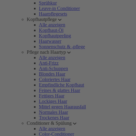
Sprühkur
Leave-in Conditioner
Haarpflegesets
Kopfhautpflege
Alle anzeigen
Kopfhaut-Öl
Kopfhautpeeling
Haarwasser
Sonnenschutz & -pflege
Pflege nach Haartyp
Alle anzeigen
Anti-Frizz
Anti-Schuppen
Blondes Haar
Coloriertes Haar
Empfindliche Kopfhaut
Feines & glattes Haar
Fettiges Haar
Lockiges Haar
Mittel gegen Haarausfall
Normales Haar
Trockenes Haar
Conditioner & Spülung
Alle anzeigen
Color-Conditioner