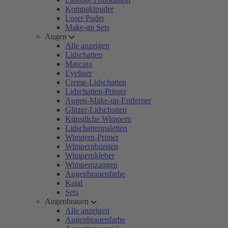
Kompaktpuder
Loser Puder
Make-up Sets
Augen
Alle anzeigen
Lidschatten
Mascara
Eyeliner
Creme-Lidschatten
Lidschatten-Primer
Augen-Make-up-Entferner
Glitzer-Lidschatten
Künstliche Wimpern
Lidschattenpaletten
Wimpern-Primer
Wimpernbürsten
Wimpernkleber
Wimpernzangen
Augenbrauenfarbe
Kajal
Sets
Augenbrauen
Alle anzeigen
Augenbrauenfarbe