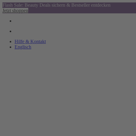
Flash Sale: Beauty Deals sichern & Bestseller entdecken
Jetzt shoppen
Hilfe & Kontakt
Englisch