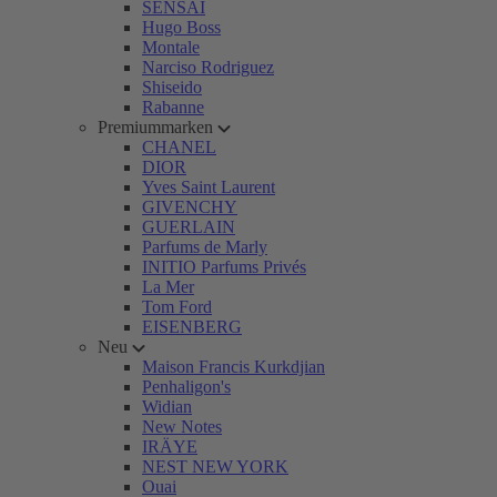
SENSAI
Hugo Boss
Montale
Narciso Rodriguez
Shiseido
Rabanne
Premiummarken
CHANEL
DIOR
Yves Saint Laurent
GIVENCHY
GUERLAIN
Parfums de Marly
INITIO Parfums Privés
La Mer
Tom Ford
EISENBERG
Neu
Maison Francis Kurkdjian
Penhaligon's
Widian
New Notes
IRÄYE
NEST NEW YORK
Ouai