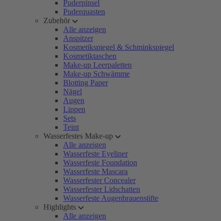
Puderpinsel
Puderquasten
Zubehör
Alle anzeigen
Anspitzer
Kosmetikspiegel & Schminkspiegel
Kosmetiktaschen
Make-up Leerpaletten
Make-up Schwämme
Blotting Paper
Nägel
Augen
Lippen
Sets
Teint
Wasserfestes Make-up
Alle anzeigen
Wasserfeste Eyeliner
Wasserfeste Foundation
Wasserfeste Mascara
Wasserfester Concealer
Wasserfester Lidschatten
Wasserfeste Augenbrauenstifte
Highlights
Alle anzeigen