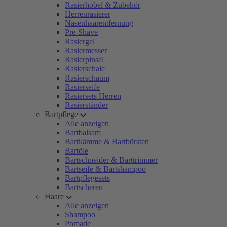
Rasierhobel & Zubehör
Herrenrasierer
Nasenhaarentfernung
Pre-Shave
Rasiergel
Rasiermesser
Rasierpinsel
Rasierschale
Rasierschaum
Rasierseife
Rasiersets Herren
Rasierständer
Bartpflege
Alle anzeigen
Bartbalsam
Bartkämme & Bartbürsten
Bartöle
Bartschneider & Barttrimmer
Bartseife & Bartshampoo
Bartpflegesets
Bartscheren
Haare
Alle anzeigen
Shampoo
Pomade