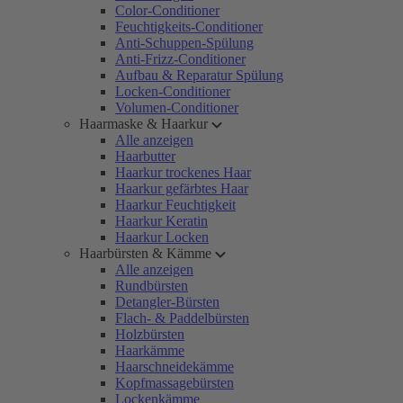
Color-Conditioner
Feuchtigkeits-Conditioner
Anti-Schuppen-Spülung
Anti-Frizz-Conditioner
Aufbau & Reparatur Spülung
Locken-Conditioner
Volumen-Conditioner
Haarmaske & Haarkur
Alle anzeigen
Haarbutter
Haarkur trockenes Haar
Haarkur gefärbtes Haar
Haarkur Feuchtigkeit
Haarkur Keratin
Haarkur Locken
Haarbürsten & Kämme
Alle anzeigen
Rundbürsten
Detangler-Bürsten
Flach- & Paddelbürsten
Holzbürsten
Haarkämme
Haarschneidekämme
Kopfmassagebürsten
Lockenkämme