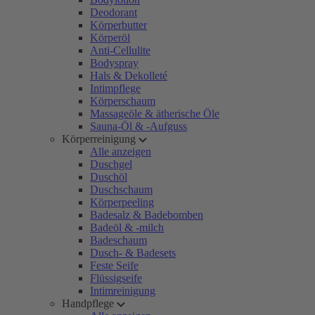
Deodorant
Körperbutter
Körperöl
Anti-Cellulite
Bodyspray
Hals & Dekolleté
Intimpflege
Körperschaum
Massageöle & ätherische Öle
Sauna-Öl & -Aufguss
Körperreinigung
Alle anzeigen
Duschgel
Duschöl
Duschschaum
Körperpeeling
Badesalz & Badebomben
Badeöl & -milch
Badeschaum
Dusch- & Badesets
Feste Seife
Flüssigseife
Intimreinigung
Handpflege