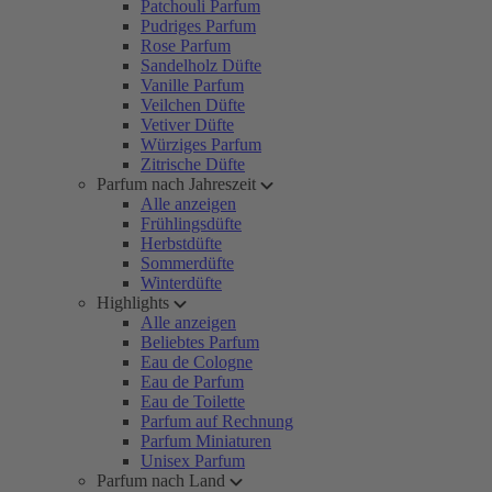
Patchouli Parfum
Pudriges Parfum
Rose Parfum
Sandelholz Düfte
Vanille Parfum
Veilchen Düfte
Vetiver Düfte
Würziges Parfum
Zitrische Düfte
Parfum nach Jahreszeit
Alle anzeigen
Frühlingsdüfte
Herbstdüfte
Sommerdüfte
Winterdüfte
Highlights
Alle anzeigen
Beliebtes Parfum
Eau de Cologne
Eau de Parfum
Eau de Toilette
Parfum auf Rechnung
Parfum Miniaturen
Unisex Parfum
Parfum nach Land