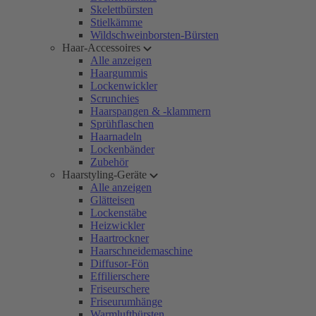
Skelettbürsten
Stielkämme
Wildschweinborsten-Bürsten
Haar-Accessoires
Alle anzeigen
Haargummis
Lockenwickler
Scrunchies
Haarspangen & -klammern
Sprühflaschen
Haarnadeln
Lockenbänder
Zubehör
Haarstyling-Geräte
Alle anzeigen
Glätteisen
Lockenstäbe
Heizwickler
Haartrockner
Haarschneidemaschine
Diffusor-Fön
Effilierschere
Friseurschere
Friseurumhänge
Warmluftbürsten