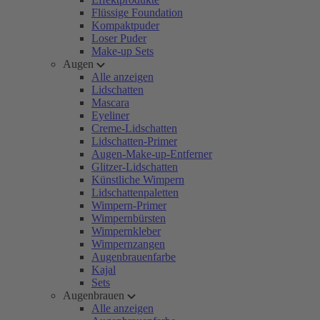
Flüssige Foundation
Kompaktpuder
Loser Puder
Make-up Sets
Augen
Alle anzeigen
Lidschatten
Mascara
Eyeliner
Creme-Lidschatten
Lidschatten-Primer
Augen-Make-up-Entferner
Glitzer-Lidschatten
Künstliche Wimpern
Lidschattenpaletten
Wimpern-Primer
Wimpernbürsten
Wimpernkleber
Wimpernzangen
Augenbrauenfarbe
Kajal
Sets
Augenbrauen
Alle anzeigen