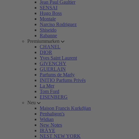
Jean Paul Gaultier
SENSAI
Hugo Boss
Montale
Narciso Rodriguez
Shiseido
Rabanne
Premiummarken
CHANEL
DIOR
Yves Saint Laurent
GIVENCHY
GUERLAIN
Parfums de Marly
INITIO Parfums Privés
La Mer
Tom Ford
EISENBERG
Neu
Maison Francis Kurkdjian
Penhaligon's
Widian
New Notes
IRÄYE
NEST NEW YORK