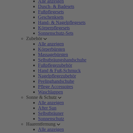
Alle anzeigen
Dusch- & Badesets
Fußpflegesets
Geschenksets
Hand- & Nagelpflegesets
Körperpflegesets
Sonnenschutz-Sets
Zubehör
Alle anzeigen
Körperbürsten
Massagebürsten
Selbstbräungshandschuhe
Fußpflegezubehör
Hand & Fuß-Schmuck
Nagelpflegezubehör
Peelinghandschuhe
Pflege Accessoires
Waschlappen
Sonne & Schutz
Alle anzeigen
After Sun
Selbstbräuner
Sonnenschutz
Haarentfernung
Alle anzeigen