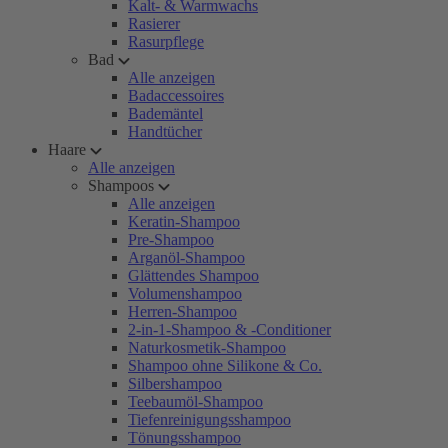
Kalt- & Warmwachs
Rasierer
Rasurpflege
Bad
Alle anzeigen
Badaccessoires
Bademäntel
Handtücher
Haare
Alle anzeigen
Shampoos
Alle anzeigen
Keratin-Shampoo
Pre-Shampoo
Arganöl-Shampoo
Glättendes Shampoo
Volumenshampoo
Herren-Shampoo
2-in-1-Shampoo & -Conditioner
Naturkosmetik-Shampoo
Shampoo ohne Silikone & Co.
Silbershampoo
Teebaumöl-Shampoo
Tiefenreinigungsshampoo
Tönungsshampoo