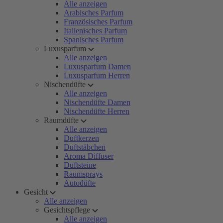
Alle anzeigen
Arabisches Parfum
Französisches Parfum
Italienisches Parfum
Spanisches Parfum
Luxusparfum
Alle anzeigen
Luxusparfum Damen
Luxusparfum Herren
Nischendüfte
Alle anzeigen
Nischendüfte Damen
Nischendüfte Herren
Raumdüfte
Alle anzeigen
Duftkerzen
Duftstäbchen
Aroma Diffuser
Duftsteine
Raumsprays
Autodüfte
Gesicht
Alle anzeigen
Gesichtspflege
Alle anzeigen