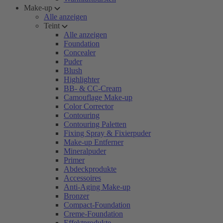
Make-up
Alle anzeigen
Teint
Alle anzeigen
Foundation
Concealer
Puder
Blush
Highlighter
BB- & CC-Cream
Camouflage Make-up
Color Corrector
Contouring
Contouring Paletten
Fixing Spray & Fixierpuder
Make-up Entferner
Mineralpuder
Primer
Abdeckprodukte
Accessoires
Anti-Aging Make-up
Bronzer
Compact-Foundation
Creme-Foundation
Effektprodukte