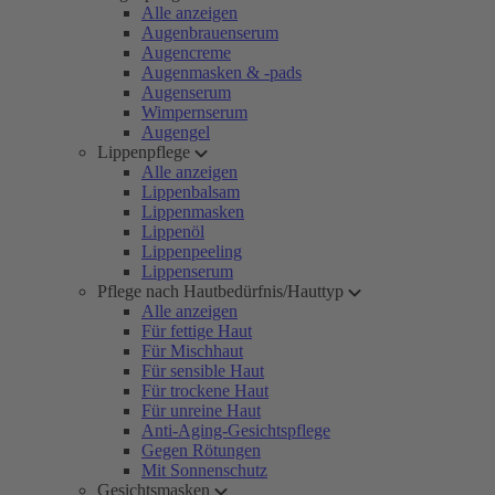
Alle anzeigen
Augenbrauenserum
Augencreme
Augenmasken & -pads
Augenserum
Wimpernserum
Augengel
Lippenpflege
Alle anzeigen
Lippenbalsam
Lippenmasken
Lippenöl
Lippenpeeling
Lippenserum
Pflege nach Hautbedürfnis/Hauttyp
Alle anzeigen
Für fettige Haut
Für Mischhaut
Für sensible Haut
Für trockene Haut
Für unreine Haut
Anti-Aging-Gesichtspflege
Gegen Rötungen
Mit Sonnenschutz
Gesichtsmasken