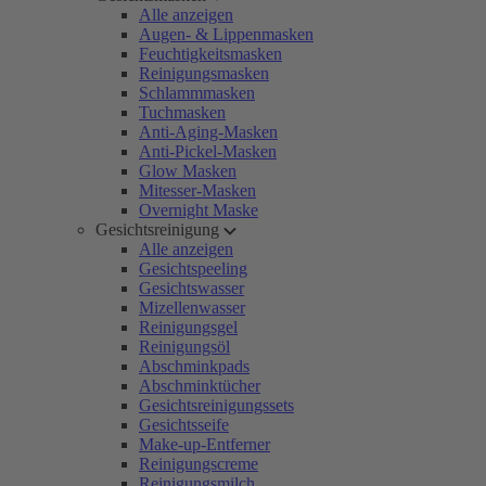
Alle anzeigen
Augen- & Lippenmasken
Feuchtigkeitsmasken
Reinigungsmasken
Schlammmasken
Tuchmasken
Anti-Aging-Masken
Anti-Pickel-Masken
Glow Masken
Mitesser-Masken
Overnight Maske
Gesichtsreinigung
Alle anzeigen
Gesichtspeeling
Gesichtswasser
Mizellenwasser
Reinigungsgel
Reinigungsöl
Abschminkpads
Abschminktücher
Gesichtsreinigungssets
Gesichtsseife
Make-up-Entferner
Reinigungscreme
Reinigungsmilch