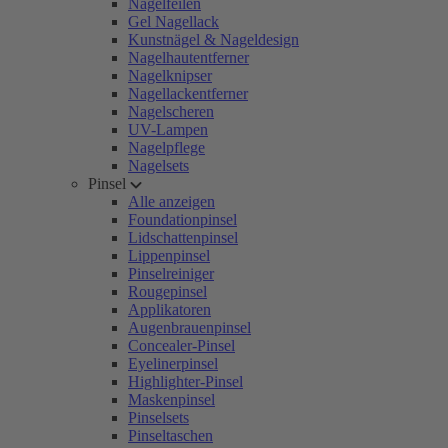
Nagelfeilen
Gel Nagellack
Kunstnägel & Nageldesign
Nagelhautentferner
Nagelknipser
Nagellackentferner
Nagelscheren
UV-Lampen
Nagelpflege
Nagelsets
Pinsel
Alle anzeigen
Foundationpinsel
Lidschattenpinsel
Lippenpinsel
Pinselreiniger
Rougepinsel
Applikatoren
Augenbrauenpinsel
Concealer-Pinsel
Eyelinerpinsel
Highlighter-Pinsel
Maskenpinsel
Pinselsets
Pinseltaschen