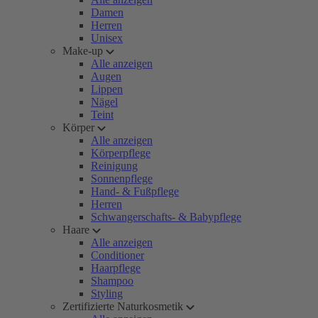
Damen
Herren
Unisex
Make-up
Alle anzeigen
Augen
Lippen
Nägel
Teint
Körper
Alle anzeigen
Körperpflege
Reinigung
Sonnenpflege
Hand- & Fußpflege
Herren
Schwangerschafts- & Babypflege
Haare
Alle anzeigen
Conditioner
Haarpflege
Shampoo
Styling
Zertifizierte Naturkosmetik