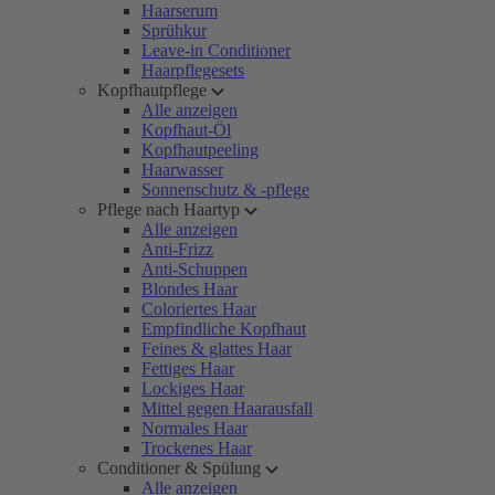
Haarserum
Sprühkur
Leave-in Conditioner
Haarpflegesets
Kopfhautpflege
Alle anzeigen
Kopfhaut-Öl
Kopfhautpeeling
Haarwasser
Sonnenschutz & -pflege
Pflege nach Haartyp
Alle anzeigen
Anti-Frizz
Anti-Schuppen
Blondes Haar
Coloriertes Haar
Empfindliche Kopfhaut
Feines & glattes Haar
Fettiges Haar
Lockiges Haar
Mittel gegen Haarausfall
Normales Haar
Trockenes Haar
Conditioner & Spülung
Alle anzeigen