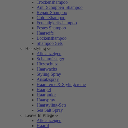
Trockenshampoo
Anti-Schuppen-Shampoo
Repair-Shampoo
Color-Shampoo
Feuchtigkeitsshampoo
Festes Shampoo
Haarseife
Lockenshampoo
Shampoo-Sets
Haarstyling
Alle anzeigen
Schaumfestiger
Hitzeschutz
Haarwachs
Styling Spray
Ansatzspray
Haarcreme & Stylingcreme
Haargel
Haarpuder
Haarspray
Haarstyling-Sets
Sea Salt Spray
Leave-In Pflege
Alle anzeigen
Haaröl