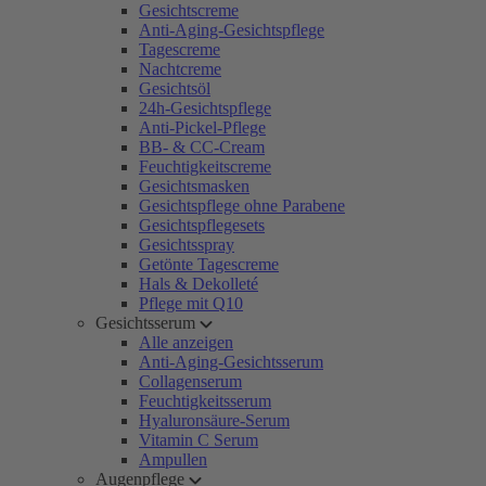
Gesichtscreme
Anti-Aging-Gesichtspflege
Tagescreme
Nachtcreme
Gesichtsöl
24h-Gesichtspflege
Anti-Pickel-Pflege
BB- & CC-Cream
Feuchtigkeitscreme
Gesichtsmasken
Gesichtspflege ohne Parabene
Gesichtspflegesets
Gesichtsspray
Getönte Tagescreme
Hals & Dekolleté
Pflege mit Q10
Gesichtsserum
Alle anzeigen
Anti-Aging-Gesichtsserum
Collagenserum
Feuchtigkeitsserum
Hyaluronsäure-Serum
Vitamin C Serum
Ampullen
Augenpflege