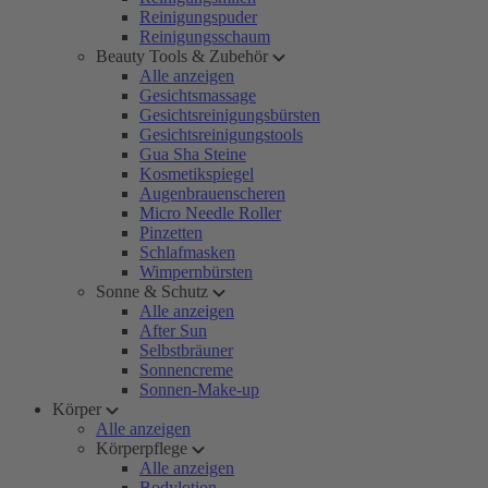
Reinigungspuder
Reinigungsschaum
Beauty Tools & Zubehör
Alle anzeigen
Gesichtsmassage
Gesichtsreinigungsbürsten
Gesichtsreinigungstools
Gua Sha Steine
Kosmetikspiegel
Augenbrauenscheren
Micro Needle Roller
Pinzetten
Schlafmasken
Wimpernbürsten
Sonne & Schutz
Alle anzeigen
After Sun
Selbstbräuner
Sonnencreme
Sonnen-Make-up
Körper
Alle anzeigen
Körperpflege
Alle anzeigen
Bodylotion