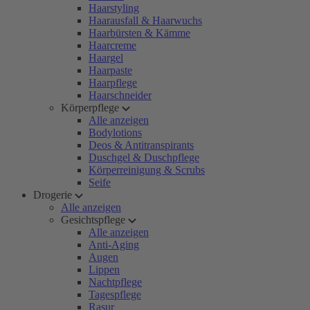
Haarstyling
Haarausfall & Haarwuchs
Haarbürsten & Kämme
Haarcreme
Haargel
Haarpaste
Haarpflege
Haarschneider
Körperpflege
Alle anzeigen
Bodylotions
Deos & Antitranspirants
Duschgel & Duschpflege
Körperreinigung & Scrubs
Seife
Drogerie
Alle anzeigen
Gesichtspflege
Alle anzeigen
Anti-Aging
Augen
Lippen
Nachtpflege
Tagespflege
Rasur