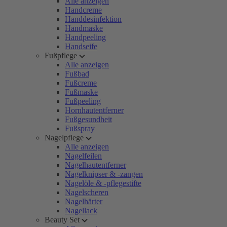
Alle anzeigen
Handcreme
Handdesinfektion
Handmaske
Handpeeling
Handseife
Fußpflege
Alle anzeigen
Fußbad
Fußcreme
Fußmaske
Fußpeeling
Hornhautentferner
Fußgesundheit
Fußspray
Nagelpflege
Alle anzeigen
Nagelfeilen
Nagelhautentferner
Nagelknipser & -zangen
Nagelöle & -pflegestifte
Nagelscheren
Nagelhärter
Nagellack
Beauty Set