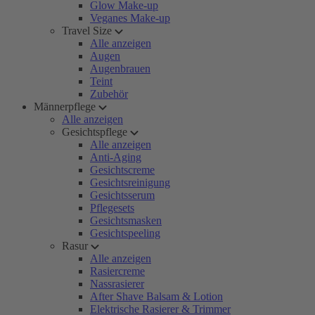
Glow Make-up
Veganes Make-up
Travel Size
Alle anzeigen
Augen
Augenbrauen
Teint
Zubehör
Männerpflege
Alle anzeigen
Gesichtspflege
Alle anzeigen
Anti-Aging
Gesichtscreme
Gesichtsreinigung
Gesichtsserum
Pflegesets
Gesichtsmasken
Gesichtspeeling
Rasur
Alle anzeigen
Rasiercreme
Nassrasierer
After Shave Balsam & Lotion
Elektrische Rasierer & Trimmer