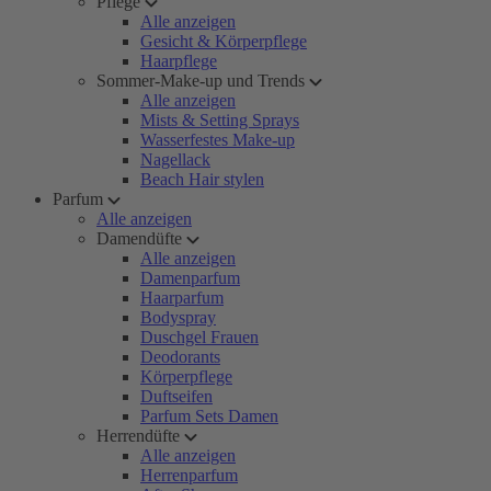
Pflege
Alle anzeigen
Gesicht & Körperpflege
Haarpflege
Sommer-Make-up und Trends
Alle anzeigen
Mists & Setting Sprays
Wasserfestes Make-up
Nagellack
Beach Hair stylen
Parfum
Alle anzeigen
Damendüfte
Alle anzeigen
Damenparfum
Haarparfum
Bodyspray
Duschgel Frauen
Deodorants
Körperpflege
Duftseifen
Parfum Sets Damen
Herrendüfte
Alle anzeigen
Herrenparfum