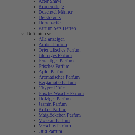
After Shave
Körperpflege
Duschgel Männer
Deodorants
Herrenseife
Parfum Sets Herren
Duftnoten
Alle anzeigen
Amber Parfum
Orientalisches Parfum
Blumiges Parfum
Fruchtiges Parfum
Frisches Parfum
Apfel Parfum
Aromatisches Parfum
Bergamotte Parfum
Chypre Düfte
Frische Wäsche Parfum
Holziges Parfum
Jasmin Parfum
Kokos Parfum
Maiglöckchen Parfum
Molekül Parfum
Moschus Parfum
Oud Parfum