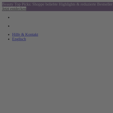
Beauty Top Picks: Shoppe beliebte Highlights & reduzierte Bestseller
Jetzt entdecken
Hilfe & Kontakt
Englisch