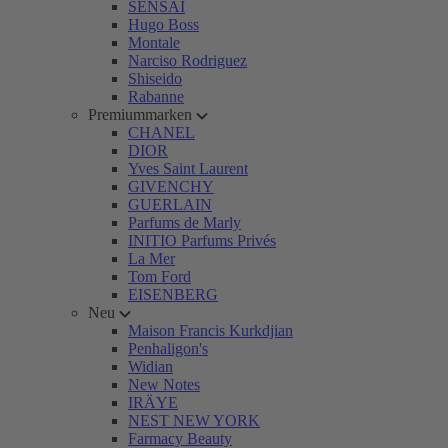
SENSAI
Hugo Boss
Montale
Narciso Rodriguez
Shiseido
Rabanne
Premiummarken
CHANEL
DIOR
Yves Saint Laurent
GIVENCHY
GUERLAIN
Parfums de Marly
INITIO Parfums Privés
La Mer
Tom Ford
EISENBERG
Neu
Maison Francis Kurkdjian
Penhaligon's
Widian
New Notes
IRÄYE
NEST NEW YORK
Farmacy Beauty