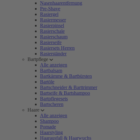
Nasenhaarentfernung
Pre-Shave
Rasiergel
Rasiermesser
Rasierpinsel
Rasierschale
Rasierschaum
Rasierseife
Rasiersets Herren
Rasierständer
Bartpflege
Alle anzeigen
Bartbalsam
Bartkämme & Bartbürsten
Bartöle
Bartschneider & Barttrimmer
Bartseife & Bartshampoo
Bartpflegesets
Bartscheren
Haare
Alle anzeigen
Shampoo
Pomade
Haarstyling
Haarausfall & Haarwuchs