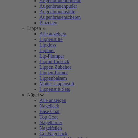
Augenbrauenpomade
Augenbrauenpuder
Augenbrauenstifte
Augenbrauenscheren
Pinzetten
Lippen
Alle anzeigen
Lippenstifte
Lipgloss
Lipliner
Lip-Plumper
Liquid Lipstick
Lippen Zubehör
Lippen-Primer
Lippenbalsam
Matter Lippenstift
Lippenstift-Sets
Nägel
Alle anzeigen
Nagellack
Base Coat
Top Coat
Nagelhärter
Nagelfeilen
Gel Nagellack