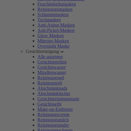
Feuchtigkeitsmasken
Reinigungsmasken
Schlammmasken
Tuchmasken
Anti-Aging-Masken
Anti-Pickel-Masken
Glow Masken
Mitesser-Masken
Overnight Maske
Gesichtsreinigung
Alle anzeigen
Gesichtspeeling
Gesichtswasser
Mizellenwasser
Reinigungsgel
Reinigungsöl
Abschminkpads
Abschminktücher
Gesichtsreinigungssets
Gesichtsseife
Make-up-Entferner
Reinigungscreme
Reinigungsmilch
Reinigungspuder
Reinigungsschaum