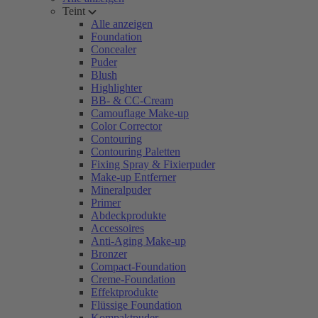
Teint
Alle anzeigen
Foundation
Concealer
Puder
Blush
Highlighter
BB- & CC-Cream
Camouflage Make-up
Color Corrector
Contouring
Contouring Paletten
Fixing Spray & Fixierpuder
Make-up Entferner
Mineralpuder
Primer
Abdeckprodukte
Accessoires
Anti-Aging Make-up
Bronzer
Compact-Foundation
Creme-Foundation
Effektprodukte
Flüssige Foundation
Kompaktpuder