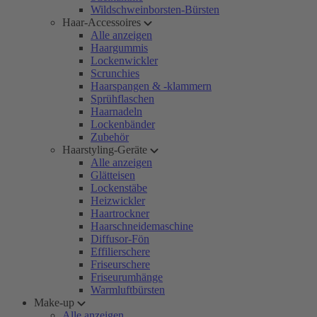
Wildschweinborsten-Bürsten
Haar-Accessoires
Alle anzeigen
Haargummis
Lockenwickler
Scrunchies
Haarspangen & -klammern
Sprühflaschen
Haarnadeln
Lockenbänder
Zubehör
Haarstyling-Geräte
Alle anzeigen
Glätteisen
Lockenstäbe
Heizwickler
Haartrockner
Haarschneidemaschine
Diffusor-Fön
Effilierschere
Friseurschere
Friseurumhänge
Warmluftbürsten
Make-up
Alle anzeigen