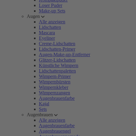
Loser Puder
Make-up Sets
Augen
Alle anzeigen
Lidschatten
Mascara
Eyeliner
Creme-Lidschatten
Lidschatten-Primer
Augen-Make-up-Entferner
Glitzer-Lidschatten
Künstliche Wimpern
Lidschattenpaletten
Wimpern-Primer
Wimpernbürsten
Wimpernkleber
Wimpernzangen
Augenbrauenfarbe
Kajal
Sets
Augenbrauen
Alle anzeigen
Augenbrauenfarbe
Augenbrauengel