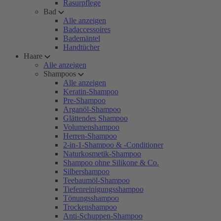
Rasurpflege
Bad
Alle anzeigen
Badaccessoires
Bademäntel
Handtücher
Haare
Alle anzeigen
Shampoos
Alle anzeigen
Keratin-Shampoo
Pre-Shampoo
Arganöl-Shampoo
Glättendes Shampoo
Volumenshampoo
Herren-Shampoo
2-in-1-Shampoo & -Conditioner
Naturkosmetik-Shampoo
Shampoo ohne Silikone & Co.
Silbershampoo
Teebaumöl-Shampoo
Tiefenreinigungsshampoo
Tönungsshampoo
Trockenshampoo
Anti-Schuppen-Shampoo