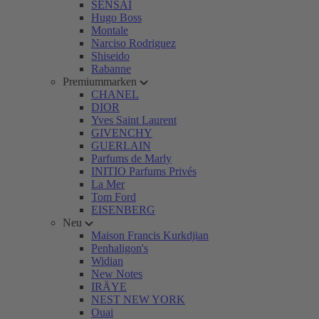
SENSAI
Hugo Boss
Montale
Narciso Rodriguez
Shiseido
Rabanne
Premiummarken
CHANEL
DIOR
Yves Saint Laurent
GIVENCHY
GUERLAIN
Parfums de Marly
INITIO Parfums Privés
La Mer
Tom Ford
EISENBERG
Neu
Maison Francis Kurkdjian
Penhaligon's
Widian
New Notes
IRÄYE
NEST NEW YORK
Ouai