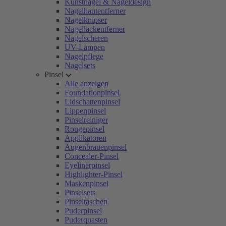
Kunstnägel & Nageldesign
Nagelhautentferner
Nagelknipser
Nagellackentferner
Nagelscheren
UV-Lampen
Nagelpflege
Nagelsets
Pinsel
Alle anzeigen
Foundationpinsel
Lidschattenpinsel
Lippenpinsel
Pinselreiniger
Rougepinsel
Applikatoren
Augenbrauenpinsel
Concealer-Pinsel
Eyelinerpinsel
Highlighter-Pinsel
Maskenpinsel
Pinselsets
Pinseltaschen
Puderpinsel
Puderquasten