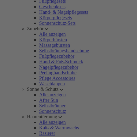
Fußpflegesets
Geschenksets
Hand- & Nagelpflegesets
Körperpflegesets
Sonnenschutz-Sets
Zubehör
Alle anzeigen
Körperbürsten
Massagebürsten
Selbstbräungshandschuhe
Fußpflegezubehör
Hand & Fuß-Schmuck
Nagelpflegezubehör
Peelinghandschuhe
Pflege Accessoires
Waschlappen
Sonne & Schutz
Alle anzeigen
After Sun
Selbstbräuner
Sonnenschutz
Haarentfernung
Alle anzeigen
Kalt- & Warmwachs
Rasierer