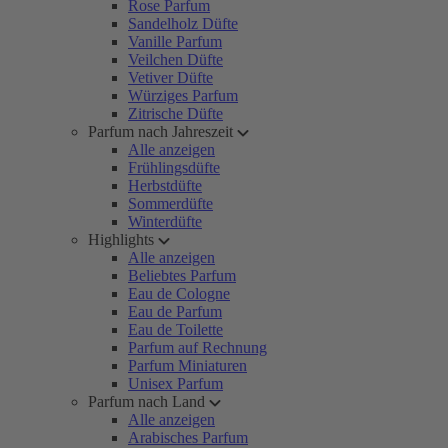
Rose Parfum
Sandelholz Düfte
Vanille Parfum
Veilchen Düfte
Vetiver Düfte
Würziges Parfum
Zitrische Düfte
Parfum nach Jahreszeit
Alle anzeigen
Frühlingsdüfte
Herbstdüfte
Sommerdüfte
Winterdüfte
Highlights
Alle anzeigen
Beliebtes Parfum
Eau de Cologne
Eau de Parfum
Eau de Toilette
Parfum auf Rechnung
Parfum Miniaturen
Unisex Parfum
Parfum nach Land
Alle anzeigen
Arabisches Parfum