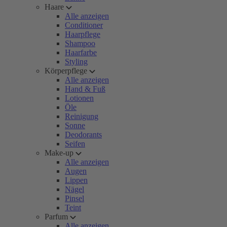
Haare
Alle anzeigen
Conditioner
Haarpflege
Shampoo
Haarfarbe
Styling
Körperpflege
Alle anzeigen
Hand & Fuß
Lotionen
Öle
Reinigung
Sonne
Deodorants
Seifen
Make-up
Alle anzeigen
Augen
Lippen
Nägel
Pinsel
Teint
Parfum
Alle anzeigen