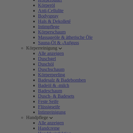
Körperöl
Anti-Cellulite
Bodyspray
Hals & Dekolleté
Intimpflege
Körperschaum
Massageöle & ätherische Öle
Sauna-Öl & -Aufguss
Körperreinigung
Alle anzeigen
Duschgel
Duschöl
Duschschaum
Körperpeeling
Badesalz & Badebomben
Badeöl & -milch
Badeschaum
Dusch- & Badesets
Feste Seife
Flüssigseife
Intimreinigung
Handpflege
Alle anzeigen
Handcreme