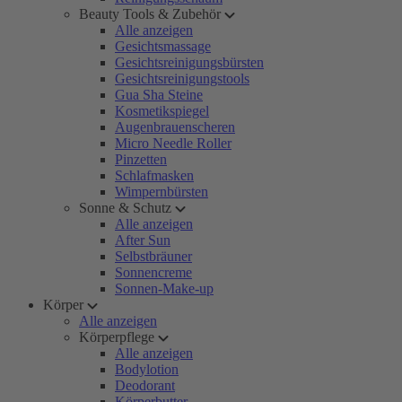
Beauty Tools & Zubehör
Alle anzeigen
Gesichtsmassage
Gesichtsreinigungsbürsten
Gesichtsreinigungstools
Gua Sha Steine
Kosmetikspiegel
Augenbrauenscheren
Micro Needle Roller
Pinzetten
Schlafmasken
Wimpernbürsten
Sonne & Schutz
Alle anzeigen
After Sun
Selbstbräuner
Sonnencreme
Sonnen-Make-up
Körper
Alle anzeigen
Körperpflege
Alle anzeigen
Bodylotion
Deodorant
Körperbutter