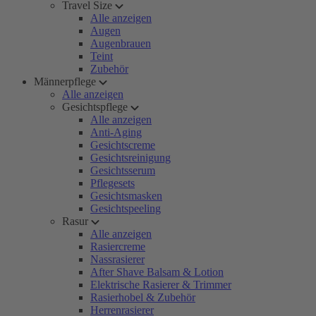
Travel Size
Alle anzeigen
Augen
Augenbrauen
Teint
Zubehör
Männerpflege
Alle anzeigen
Gesichtspflege
Alle anzeigen
Anti-Aging
Gesichtscreme
Gesichtsreinigung
Gesichtsserum
Pflegesets
Gesichtsmasken
Gesichtspeeling
Rasur
Alle anzeigen
Rasiercreme
Nassrasierer
After Shave Balsam & Lotion
Elektrische Rasierer & Trimmer
Rasierhobel & Zubehör
Herrenrasierer