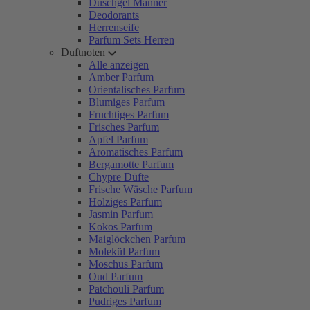
Duschgel Männer
Deodorants
Herrenseife
Parfum Sets Herren
Duftnoten
Alle anzeigen
Amber Parfum
Orientalisches Parfum
Blumiges Parfum
Fruchtiges Parfum
Frisches Parfum
Apfel Parfum
Aromatisches Parfum
Bergamotte Parfum
Chypre Düfte
Frische Wäsche Parfum
Holziges Parfum
Jasmin Parfum
Kokos Parfum
Maiglöckchen Parfum
Molekül Parfum
Moschus Parfum
Oud Parfum
Patchouli Parfum
Pudriges Parfum