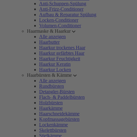
Anti-Schuppen-Spülung
Anti-Frizz-Conditioner
Aufbau & Reparatur Spülung
Locken-Conditioner
Volumen-Conditioner
Haarmaske & Haarkur
Alle anzeigen
Haarbutter
Haarkur trockenes Haar
Haarkur gefärbtes Haar
Haarkur Feuchtigkeit
Haarkur Keratin
Haarkur Locken
Haarbürsten & Kämme
Alle anzeigen
Rundbürsten
Detangler-Bürsten
Flach- & Paddelbürsten
Holzbürsten
Haarkämme
Haarschneidekämme
Kopfmassagebürsten
Lockenkämme
Skelettbürsten
Stielkämme