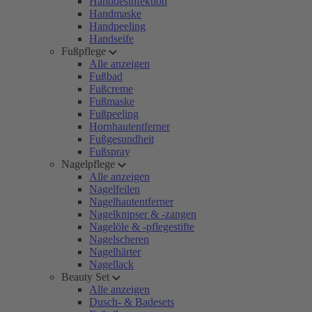
Handdesinfektion
Handmaske
Handpeeling
Handseife
Fußpflege
Alle anzeigen
Fußbad
Fußcreme
Fußmaske
Fußpeeling
Hornhautentferner
Fußgesundheit
Fußspray
Nagelpflege
Alle anzeigen
Nagelfeilen
Nagelhautentferner
Nagelknipser & -zangen
Nagelöle & -pflegestifte
Nagelscheren
Nagelhärter
Nagellack
Beauty Set
Alle anzeigen
Dusch- & Badesets