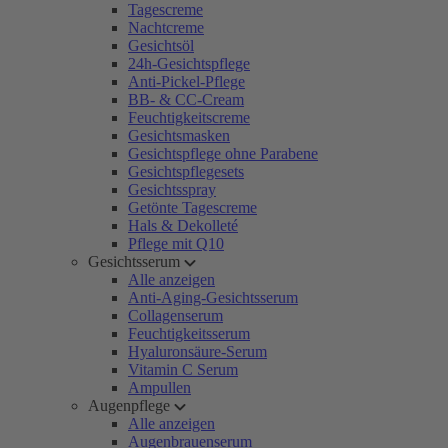
Tagescreme
Nachtcreme
Gesichtsöl
24h-Gesichtspflege
Anti-Pickel-Pflege
BB- & CC-Cream
Feuchtigkeitscreme
Gesichtsmasken
Gesichtspflege ohne Parabene
Gesichtspflegesets
Gesichtsspray
Getönte Tagescreme
Hals & Dekolleté
Pflege mit Q10
Gesichtsserum
Alle anzeigen
Anti-Aging-Gesichtsserum
Collagenserum
Feuchtigkeitsserum
Hyaluronsäure-Serum
Vitamin C Serum
Ampullen
Augenpflege
Alle anzeigen
Augenbrauenserum