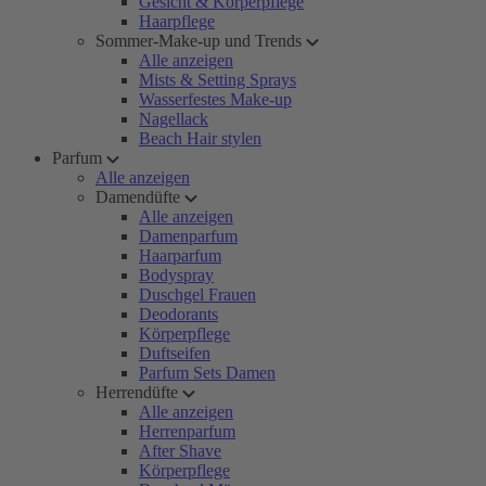
Gesicht & Körperpflege
Haarpflege
Sommer-Make-up und Trends
Alle anzeigen
Mists & Setting Sprays
Wasserfestes Make-up
Nagellack
Beach Hair stylen
Parfum
Alle anzeigen
Damendüfte
Alle anzeigen
Damenparfum
Haarparfum
Bodyspray
Duschgel Frauen
Deodorants
Körperpflege
Duftseifen
Parfum Sets Damen
Herrendüfte
Alle anzeigen
Herrenparfum
After Shave
Körperpflege