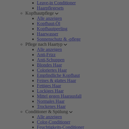
Leave-in Conditioner
Haarpflegesets
Kopfhautpflege
Alle anzeigen
Kopfhaut-Öl
Kopfhautpeeling
Haarwasser
Sonnenschutz & -pflege
Pflege nach Haartyp
Alle anzeigen
Anti-Frizz
Anti-Schuppen
Blondes Haar
Coloriertes Haar
Empfindliche Kopfhaut
Feines & glattes Haar
Fettiges Haar
Lockiges Haar
Mittel gegen Haarausfall
Normales Haar
Trockenes Haar
Conditioner & Spülung
Alle anzeigen
Color-Conditioner
Feuchtigkeits-Conditioner