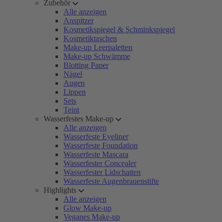
Zubehör
Alle anzeigen
Anspitzer
Kosmetikspiegel & Schminkspiegel
Kosmetiktaschen
Make-up Leerpaletten
Make-up Schwämme
Blotting Paper
Nägel
Augen
Lippen
Sets
Teint
Wasserfestes Make-up
Alle anzeigen
Wasserfeste Eyeliner
Wasserfeste Foundation
Wasserfeste Mascara
Wasserfester Concealer
Wasserfester Lidschatten
Wasserfeste Augenbrauenstifte
Highlights
Alle anzeigen
Glow Make-up
Veganes Make-up