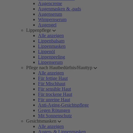
Augencreme
Augenmasken & -pads
Augenserum
Wimpernserum
Augengel
Lippenpflege
Alle anzeigen
Lippenbalsam
Lippenmasken
Lippenöl
Lippenpeeling
Lippenserum
Pflege nach Hautbedürfnis/Hauttyp
Alle anzeigen
Für fettige Haut
Für Mischhaut
Für sensible Haut
Für trockene Haut
Für unreine Haut
Anti-Aging-Gesichtspflege
Gegen Rötungen
Mit Sonnenschutz
Gesichtsmasken
Alle anzeigen
Augen- & Lippenmasken