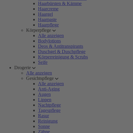
Haarbürsten & Kämme
Haarcreme
Haargel
Haarpaste
Haarpflege
Körperpflege
Alle anzeigen
Bodylotions
Deos & Antitranspirants
Duschgel & Duschpflege
Körperreinigung & Scrubs
Seife
Drogerie
Alle anzeigen
Gesichtspflege
Alle anzeigen
Anti-Aging
Augen
Lippen
Nachtpflege
Tagespflege
Rasur
Reinigung
Sonne
Zähne