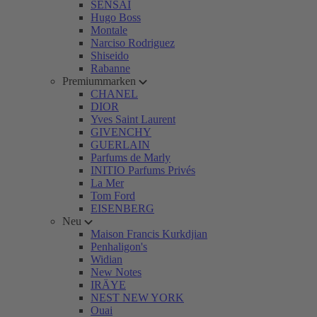
SENSAI
Hugo Boss
Montale
Narciso Rodriguez
Shiseido
Rabanne
Premiummarken
CHANEL
DIOR
Yves Saint Laurent
GIVENCHY
GUERLAIN
Parfums de Marly
INITIO Parfums Privés
La Mer
Tom Ford
EISENBERG
Neu
Maison Francis Kurkdjian
Penhaligon's
Widian
New Notes
IRÄYE
NEST NEW YORK
Ouai