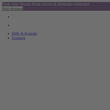
Flash Sale: Beauty Deals sichern & Bestseller entdecken
Jetzt shoppen
Hilfe & Kontakt
Englisch