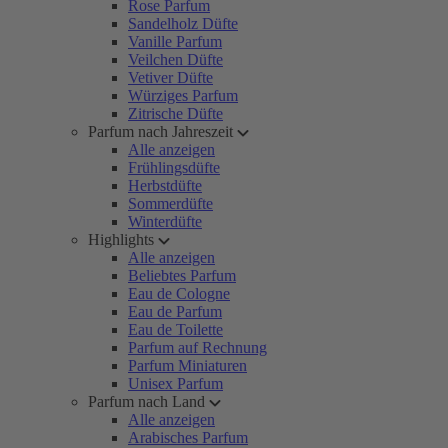
Rose Parfum
Sandelholz Düfte
Vanille Parfum
Veilchen Düfte
Vetiver Düfte
Würziges Parfum
Zitrische Düfte
Parfum nach Jahreszeit
Alle anzeigen
Frühlingsdüfte
Herbstdüfte
Sommerdüfte
Winterdüfte
Highlights
Alle anzeigen
Beliebtes Parfum
Eau de Cologne
Eau de Parfum
Eau de Toilette
Parfum auf Rechnung
Parfum Miniaturen
Unisex Parfum
Parfum nach Land
Alle anzeigen
Arabisches Parfum