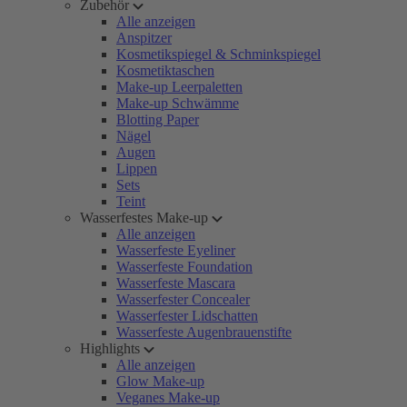
Zubehör
Alle anzeigen
Anspitzer
Kosmetikspiegel & Schminkspiegel
Kosmetiktaschen
Make-up Leerpaletten
Make-up Schwämme
Blotting Paper
Nägel
Augen
Lippen
Sets
Teint
Wasserfestes Make-up
Alle anzeigen
Wasserfeste Eyeliner
Wasserfeste Foundation
Wasserfeste Mascara
Wasserfester Concealer
Wasserfester Lidschatten
Wasserfeste Augenbrauenstifte
Highlights
Alle anzeigen
Glow Make-up
Veganes Make-up