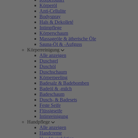
Körperöl
Anti-Cellulite
Bodyspray
Hals & Dekolleté
Intimpflege
Körperschaum
Massageöle & ätherische Öle
Sauna-Öl & -Aufguss
Körperreinigung
Alle anzeigen
Duschgel
Duschöl
Duschschaum
Körperpeeling
Badesalz & Badebomben
Badeöl & -milch
Badeschaum
Dusch- & Badesets
Feste Seife
Flüssigseife
Intimreinigung
Handpflege
Alle anzeigen
Handcreme