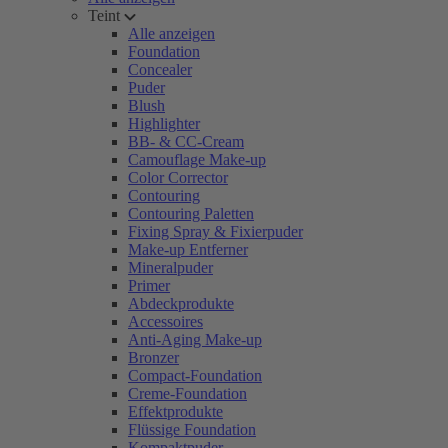
Teint
Alle anzeigen
Foundation
Concealer
Puder
Blush
Highlighter
BB- & CC-Cream
Camouflage Make-up
Color Corrector
Contouring
Contouring Paletten
Fixing Spray & Fixierpuder
Make-up Entferner
Mineralpuder
Primer
Abdeckprodukte
Accessoires
Anti-Aging Make-up
Bronzer
Compact-Foundation
Creme-Foundation
Effektprodukte
Flüssige Foundation
Kompaktpuder