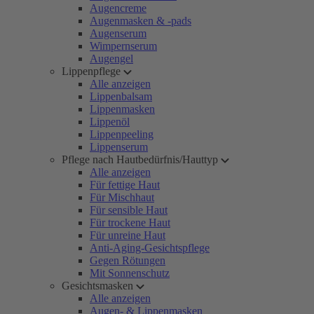
Augencreme
Augenmasken & -pads
Augenserum
Wimpernserum
Augengel
Lippenpflege
Alle anzeigen
Lippenbalsam
Lippenmasken
Lippenöl
Lippenpeeling
Lippenserum
Pflege nach Hautbedürfnis/Hauttyp
Alle anzeigen
Für fettige Haut
Für Mischhaut
Für sensible Haut
Für trockene Haut
Für unreine Haut
Anti-Aging-Gesichtspflege
Gegen Rötungen
Mit Sonnenschutz
Gesichtsmasken
Alle anzeigen
Augen- & Lippenmasken