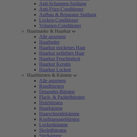
Anti-Schuppen-Spülung
Anti-Frizz-Conditioner
Aufbau & Reparatur Spülung
Locken-Conditioner
Volumen-Conditioner
Haarmaske & Haarkur
Alle anzeigen
Haarbutter
Haarkur trockenes Haar
Haarkur gefärbtes Haar
Haarkur Feuchtigkeit
Haarkur Keratin
Haarkur Locken
Haarbürsten & Kämme
Alle anzeigen
Rundbürsten
Detangler-Bürsten
Flach- & Paddelbürsten
Holzbürsten
Haarkämme
Haarschneidekämme
Kopfmassagebürsten
Lockenkämme
Skelettbürsten
Stielkämme