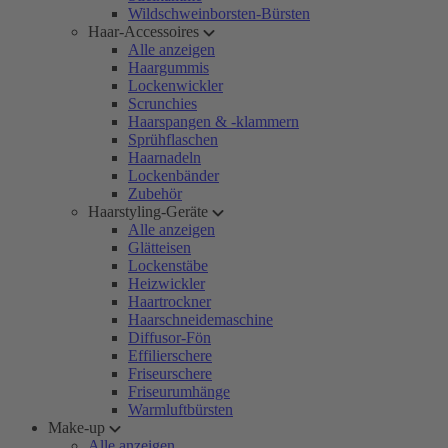
Wildschweinborsten-Bürsten
Haar-Accessoires
Alle anzeigen
Haargummis
Lockenwickler
Scrunchies
Haarspangen & -klammern
Sprühflaschen
Haarnadeln
Lockenbänder
Zubehör
Haarstyling-Geräte
Alle anzeigen
Glätteisen
Lockenstäbe
Heizwickler
Haartrockner
Haarschneidemaschine
Diffusor-Fön
Effilierschere
Friseurschere
Friseurumhänge
Warmluftbürsten
Make-up
Alle anzeigen