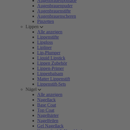
Augenbrauenpomade
Augenbrauenpuder
Augenbrauenstifte
Augenbrauenscheren
Pinzetten
Lippen
Alle anzeigen
Lippenstifte
Lipgloss
Lipliner
Lip-Plumper
Liquid Lipstick
Lippen Zubehör
Lippen-Primer
Lippenbalsam
Matter Lippenstift
Lippenstift-Sets
Nägel
Alle anzeigen
Nagellack
Base Coat
Top Coat
Nagelhärter
Nagelfeilen
Gel Nagellack