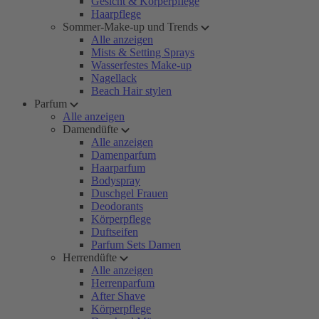
Gesicht & Körperpflege
Haarpflege
Sommer-Make-up und Trends
Alle anzeigen
Mists & Setting Sprays
Wasserfestes Make-up
Nagellack
Beach Hair stylen
Parfum
Alle anzeigen
Damendüfte
Alle anzeigen
Damenparfum
Haarparfum
Bodyspray
Duschgel Frauen
Deodorants
Körperpflege
Duftseifen
Parfum Sets Damen
Herrendüfte
Alle anzeigen
Herrenparfum
After Shave
Körperpflege