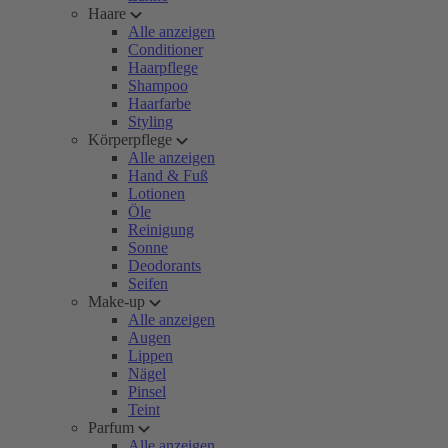
Haare
Alle anzeigen
Conditioner
Haarpflege
Shampoo
Haarfarbe
Styling
Körperpflege
Alle anzeigen
Hand & Fuß
Lotionen
Öle
Reinigung
Sonne
Deodorants
Seifen
Make-up
Alle anzeigen
Augen
Lippen
Nägel
Pinsel
Teint
Parfum
Alle anzeigen