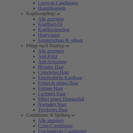
Leave-in Conditioner
Haarpflegesets
Kopfhautpflege
Alle anzeigen
Kopfhaut-Öl
Kopfhautpeeling
Haarwasser
Sonnenschutz & -pflege
Pflege nach Haartyp
Alle anzeigen
Anti-Frizz
Anti-Schuppen
Blondes Haar
Coloriertes Haar
Empfindliche Kopfhaut
Feines & glattes Haar
Fettiges Haar
Lockiges Haar
Mittel gegen Haarausfall
Normales Haar
Trockenes Haar
Conditioner & Spülung
Alle anzeigen
Color-Conditioner
Feuchtigkeits-Conditioner