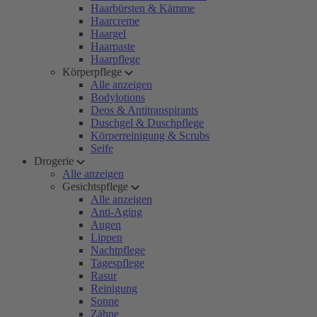
Haarbürsten & Kämme
Haarcreme
Haargel
Haarpaste
Haarpflege
Körperpflege
Alle anzeigen
Bodylotions
Deos & Antitranspirants
Duschgel & Duschpflege
Körperreinigung & Scrubs
Seife
Drogerie
Alle anzeigen
Gesichtspflege
Alle anzeigen
Anti-Aging
Augen
Lippen
Nachtpflege
Tagespflege
Rasur
Reinigung
Sonne
Zähne