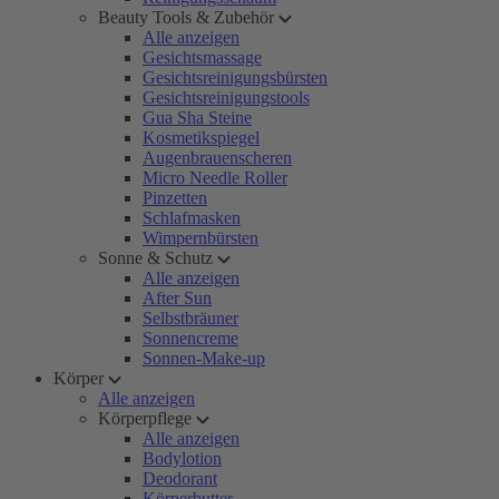
Beauty Tools & Zubehör
Alle anzeigen
Gesichtsmassage
Gesichtsreinigungsbürsten
Gesichtsreinigungstools
Gua Sha Steine
Kosmetikspiegel
Augenbrauenscheren
Micro Needle Roller
Pinzetten
Schlafmasken
Wimpernbürsten
Sonne & Schutz
Alle anzeigen
After Sun
Selbstbräuner
Sonnencreme
Sonnen-Make-up
Körper
Alle anzeigen
Körperpflege
Alle anzeigen
Bodylotion
Deodorant
Körperbutter