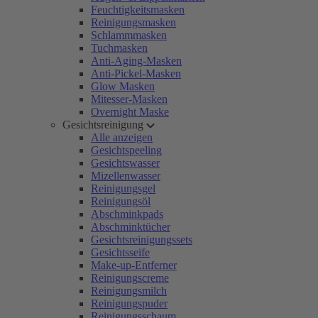
Feuchtigkeitsmasken
Reinigungsmasken
Schlammmasken
Tuchmasken
Anti-Aging-Masken
Anti-Pickel-Masken
Glow Masken
Mitesser-Masken
Overnight Maske
Gesichtsreinigung
Alle anzeigen
Gesichtspeeling
Gesichtswasser
Mizellenwasser
Reinigungsgel
Reinigungsöl
Abschminkpads
Abschminktücher
Gesichtsreinigungssets
Gesichtsseife
Make-up-Entferner
Reinigungscreme
Reinigungsmilch
Reinigungspuder
Reinigungsschaum