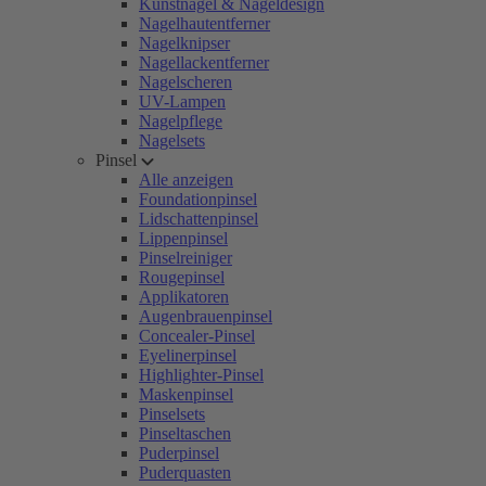
Kunstnägel & Nageldesign
Nagelhautentferner
Nagelknipser
Nagellackentferner
Nagelscheren
UV-Lampen
Nagelpflege
Nagelsets
Pinsel
Alle anzeigen
Foundationpinsel
Lidschattenpinsel
Lippenpinsel
Pinselreiniger
Rougepinsel
Applikatoren
Augenbrauenpinsel
Concealer-Pinsel
Eyelinerpinsel
Highlighter-Pinsel
Maskenpinsel
Pinselsets
Pinseltaschen
Puderpinsel
Puderquasten