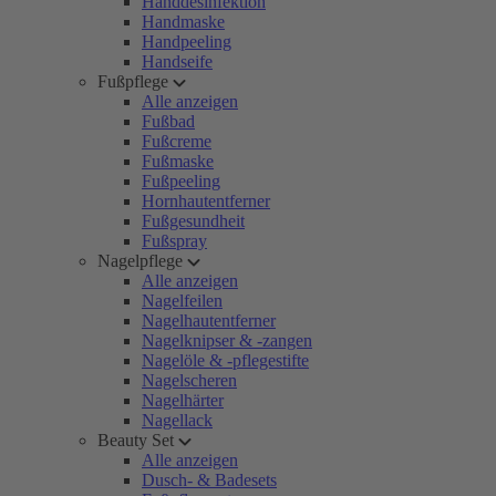
Handdesinfektion
Handmaske
Handpeeling
Handseife
Fußpflege
Alle anzeigen
Fußbad
Fußcreme
Fußmaske
Fußpeeling
Hornhautentferner
Fußgesundheit
Fußspray
Nagelpflege
Alle anzeigen
Nagelfeilen
Nagelhautentferner
Nagelknipser & -zangen
Nagelöle & -pflegestifte
Nagelscheren
Nagelhärter
Nagellack
Beauty Set
Alle anzeigen
Dusch- & Badesets