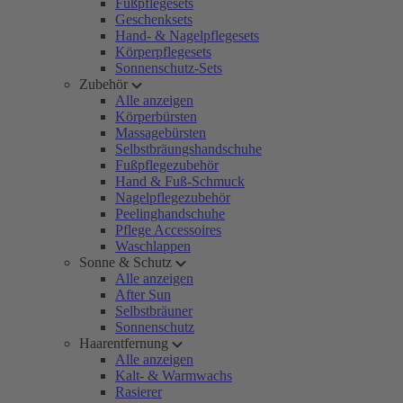
Fußpflegesets
Geschenksets
Hand- & Nagelpflegesets
Körperpflegesets
Sonnenschutz-Sets
Zubehör
Alle anzeigen
Körperbürsten
Massagebürsten
Selbstbräungshandschuhe
Fußpflegezubehör
Hand & Fuß-Schmuck
Nagelpflegezubehör
Peelinghandschuhe
Pflege Accessoires
Waschlappen
Sonne & Schutz
Alle anzeigen
After Sun
Selbstbräuner
Sonnenschutz
Haarentfernung
Alle anzeigen
Kalt- & Warmwachs
Rasierer