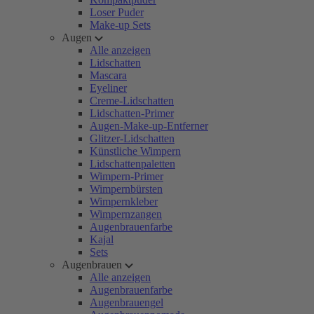
Loser Puder
Make-up Sets
Augen
Alle anzeigen
Lidschatten
Mascara
Eyeliner
Creme-Lidschatten
Lidschatten-Primer
Augen-Make-up-Entferner
Glitzer-Lidschatten
Künstliche Wimpern
Lidschattenpaletten
Wimpern-Primer
Wimpernbürsten
Wimpernkleber
Wimpernzangen
Augenbrauenfarbe
Kajal
Sets
Augenbrauen
Alle anzeigen
Augenbrauenfarbe
Augenbrauengel