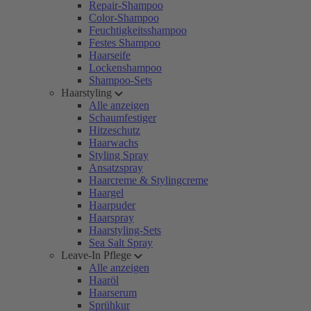
Repair-Shampoo
Color-Shampoo
Feuchtigkeitsshampoo
Festes Shampoo
Haarseife
Lockenshampoo
Shampoo-Sets
Haarstyling
Alle anzeigen
Schaumfestiger
Hitzeschutz
Haarwachs
Styling Spray
Ansatzspray
Haarcreme & Stylingcreme
Haargel
Haarpuder
Haarspray
Haarstyling-Sets
Sea Salt Spray
Leave-In Pflege
Alle anzeigen
Haaröl
Haarserum
Sprühkur