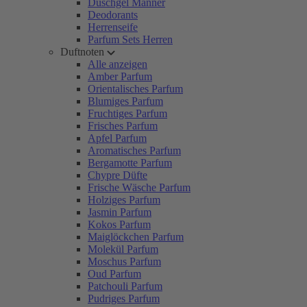
Duschgel Männer
Deodorants
Herrenseife
Parfum Sets Herren
Duftnoten
Alle anzeigen
Amber Parfum
Orientalisches Parfum
Blumiges Parfum
Fruchtiges Parfum
Frisches Parfum
Apfel Parfum
Aromatisches Parfum
Bergamotte Parfum
Chypre Düfte
Frische Wäsche Parfum
Holziges Parfum
Jasmin Parfum
Kokos Parfum
Maiglöckchen Parfum
Molekül Parfum
Moschus Parfum
Oud Parfum
Patchouli Parfum
Pudriges Parfum