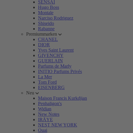
SENSAI
Hugo Boss
Montale
Narciso Rodriguez
Shiseido
Rabanne
Premiummarken
CHANEL
DIOR
Yves Saint Laurent
GIVENCHY
GUERLAIN
Parfums de Marly
INITIO Parfums Privés
La Mer
Tom Ford
EISENBERG
Neu
Maison Francis Kurkdjian
Penhaligon's
Widian
New Notes
IRÄYE
NEST NEW YORK
Ouai