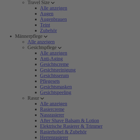
Travel Size
Alle anzeigen
Augen
Augenbrauen
Teint
Zubehör
Männerpflege
Alle anzeigen
Gesichtspflege
Alle anzeigen
Anti-Aging
Gesichtscreme
Gesichtsreinigung
Gesichtsserum
Pflegesets
Gesichtsmasken
Gesichtspeeling
Rasur
Alle anzeigen
Rasiercreme
Nassrasierer
After Shave Balsam & Lotion
Elektrische Rasierer & Trimmer
Rasierhobel & Zubehör
Herrenrasierer