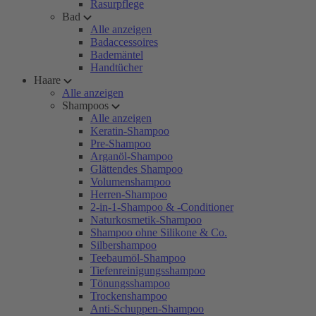
Rasurpflege
Bad
Alle anzeigen
Badaccessoires
Bademäntel
Handtücher
Haare
Alle anzeigen
Shampoos
Alle anzeigen
Keratin-Shampoo
Pre-Shampoo
Arganöl-Shampoo
Glättendes Shampoo
Volumenshampoo
Herren-Shampoo
2-in-1-Shampoo & -Conditioner
Naturkosmetik-Shampoo
Shampoo ohne Silikone & Co.
Silbershampoo
Teebaumöl-Shampoo
Tiefenreinigungsshampoo
Tönungsshampoo
Trockenshampoo
Anti-Schuppen-Shampoo