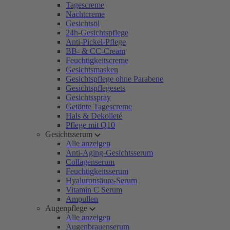
Tagescreme
Nachtcreme
Gesichtsöl
24h-Gesichtspflege
Anti-Pickel-Pflege
BB- & CC-Cream
Feuchtigkeitscreme
Gesichtsmasken
Gesichtspflege ohne Parabene
Gesichtspflegesets
Gesichtsspray
Getönte Tagescreme
Hals & Dekolleté
Pflege mit Q10
Gesichtsserum
Alle anzeigen
Anti-Aging-Gesichtsserum
Collagenserum
Feuchtigkeitsserum
Hyaluronsäure-Serum
Vitamin C Serum
Ampullen
Augenpflege
Alle anzeigen
Augenbrauenserum