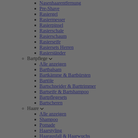
Nasenhaarentfernung
Pre-Shave
Rasiergel
Rasiermesser
Rasierpinsel
Rasierschale
Rasierschaum
Rasierseife
Rasiersets Herren
Rasierständer
Bartpflege
Alle anzeigen
Bartbalsam
Bartkämme & Bartbürsten
Bartöle
Bartschneider & Barttrimmer
Bartseife & Bartshampoo
Bartpflegesets
Bartscheren
Haare
Alle anzeigen
Shampoo
Pomade
Haarstyling
Haarausfall & Haarwuchs