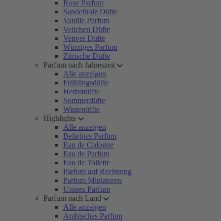
Rose Parfum
Sandelholz Düfte
Vanille Parfum
Veilchen Düfte
Vetiver Düfte
Würziges Parfum
Zitrische Düfte
Parfum nach Jahreszeit
Alle anzeigen
Frühlingsdüfte
Herbstdüfte
Sommerdüfte
Winterdüfte
Highlights
Alle anzeigen
Beliebtes Parfum
Eau de Cologne
Eau de Parfum
Eau de Toilette
Parfum auf Rechnung
Parfum Miniaturen
Unisex Parfum
Parfum nach Land
Alle anzeigen
Arabisches Parfum