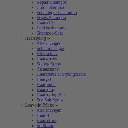
Repair-Shampoo
Color-Shampoo
Feuchtigkeitsshampoo
Festes Shampoo
Haarseife
Lockenshampoo
Shampoo-Sets
Haarstyling
Alle anzeigen
Schaumfestiger
Hitzeschutz
Haarwachs
Styling Spray
Ansatzspray
Haarcreme & Stylingcreme
Haargel
Haarpuder
Haarspray
Haarstyling-Sets
Sea Salt Spray
Leave-In Pflege
Alle anzeigen
Haaröl
Haarserum
Sprühkur