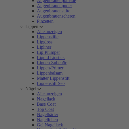
Augenbrauenpomade
Augenbrauenpuder
Augenbrauenstifte
Augenbrauenscheren
Pinzetten
Lippen
Alle anzeigen
Lippenstifte
Lipgloss
Lipliner
Lip-Plumper
Liquid Lipstick
Lippen Zubehör
Lippen-Primer
Lippenbalsam
Matter Lippenstift
Lippenstift-Sets
Nägel
Alle anzeigen
Nagellack
Base Coat
Top Coat
Nagelhärter
Nagelfeilen
Gel Nagellack