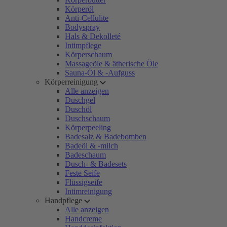
Körperöl
Anti-Cellulite
Bodyspray
Hals & Dekolleté
Intimpflege
Körperschaum
Massageöle & ätherische Öle
Sauna-Öl & -Aufguss
Körperreinigung
Alle anzeigen
Duschgel
Duschöl
Duschschaum
Körperpeeling
Badesalz & Badebomben
Badeöl & -milch
Badeschaum
Dusch- & Badesets
Feste Seife
Flüssigseife
Intimreinigung
Handpflege
Alle anzeigen
Handcreme