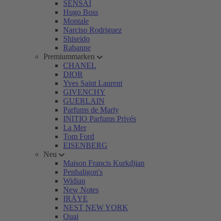
SENSAI
Hugo Boss
Montale
Narciso Rodriguez
Shiseido
Rabanne
Premiummarken
CHANEL
DIOR
Yves Saint Laurent
GIVENCHY
GUERLAIN
Parfums de Marly
INITIO Parfums Privés
La Mer
Tom Ford
EISENBERG
Neu
Maison Francis Kurkdjian
Penhaligon's
Widian
New Notes
IRÄYE
NEST NEW YORK
Ouai