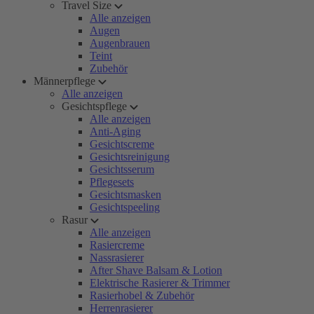
Travel Size
Alle anzeigen
Augen
Augenbrauen
Teint
Zubehör
Männerpflege
Alle anzeigen
Gesichtspflege
Alle anzeigen
Anti-Aging
Gesichtscreme
Gesichtsreinigung
Gesichtsserum
Pflegesets
Gesichtsmasken
Gesichtspeeling
Rasur
Alle anzeigen
Rasiercreme
Nassrasierer
After Shave Balsam & Lotion
Elektrische Rasierer & Trimmer
Rasierhobel & Zubehör
Herrenrasierer