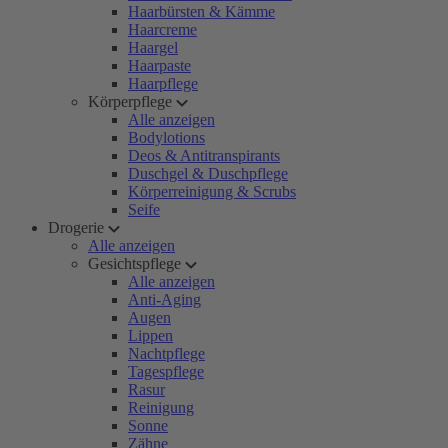
Haarbürsten & Kämme
Haarcreme
Haargel
Haarpaste
Haarpflege
Körperpflege
Alle anzeigen
Bodylotions
Deos & Antitranspirants
Duschgel & Duschpflege
Körperreinigung & Scrubs
Seife
Drogerie
Alle anzeigen
Gesichtspflege
Alle anzeigen
Anti-Aging
Augen
Lippen
Nachtpflege
Tagespflege
Rasur
Reinigung
Sonne
Zähne