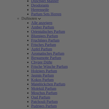
Duschgel Männer
Deodorants
Herrenseife
Parfum Sets Herren
Duftnoten
Alle anzeigen
Amber Parfum
Orientalisches Parfum
Blumiges Parfum
Fruchtiges Parfum
Frisches Parfum
Apfel Parfum
Aromatisches Parfum
Bergamotte Parfum
Chypre Düfte
Frische Wäsche Parfum
Holziges Parfum
Jasmin Parfum
Kokos Parfum
Maiglöckchen Parfum
Molekül Parfum
Moschus Parfum
Oud Parfum
Patchouli Parfum
Pudriges Parfum