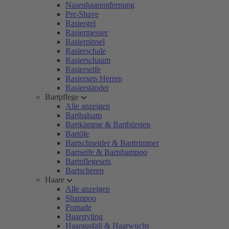
Nasenhaarentfernung
Pre-Shave
Rasiergel
Rasiermesser
Rasierpinsel
Rasierschale
Rasierschaum
Rasierseife
Rasiersets Herren
Rasierständer
Bartpflege
Alle anzeigen
Bartbalsam
Bartkämme & Bartbürsten
Bartöle
Bartschneider & Barttrimmer
Bartseife & Bartshampoo
Bartpflegesets
Bartscheren
Haare
Alle anzeigen
Shampoo
Pomade
Haarstyling
Haarausfall & Haarwuchs