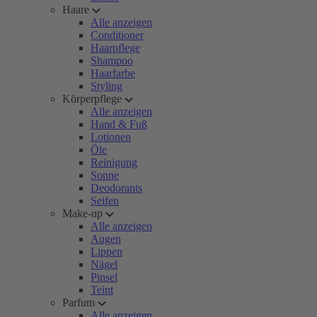
Haare
Alle anzeigen
Conditioner
Haarpflege
Shampoo
Haarfarbe
Styling
Körperpflege
Alle anzeigen
Hand & Fuß
Lotionen
Öle
Reinigung
Sonne
Deodorants
Seifen
Make-up
Alle anzeigen
Augen
Lippen
Nägel
Pinsel
Teint
Parfum
Alle anzeigen