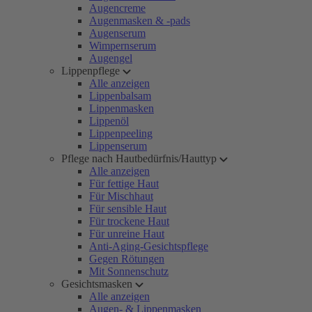
Augencreme
Augenmasken & -pads
Augenserum
Wimpernserum
Augengel
Lippenpflege
Alle anzeigen
Lippenbalsam
Lippenmasken
Lippenöl
Lippenpeeling
Lippenserum
Pflege nach Hautbedürfnis/Hauttyp
Alle anzeigen
Für fettige Haut
Für Mischhaut
Für sensible Haut
Für trockene Haut
Für unreine Haut
Anti-Aging-Gesichtspflege
Gegen Rötungen
Mit Sonnenschutz
Gesichtsmasken
Alle anzeigen
Augen- & Lippenmasken