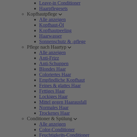
Leave-in Conditioner
Haarpflegesets
Kopfhautpflege
Alle anzeigen
Kopfhaut-Öl
Kopfhautpeeling
Haarwasser
Sonnenschutz & -pflege
Pflege nach Haartyp
Alle anzeigen
Anti-Frizz
Anti-Schuppen
Blondes Haar
Coloriertes Haar
Empfindliche Kopfhaut
Feines & glattes Haar
Fettiges Haar
Lockiges Haar
Mittel gegen Haarausfall
Normales Haar
Trockenes Haar
Conditioner & Spülung
Alle anzeigen
Color-Conditioner
Feuchtigkeits-Conditioner