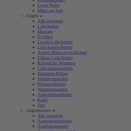
Loser Puder
Make-up Sets
Augen
Alle anzeigen
Lidschatten
Mascara
Eyeliner
Creme-Lidschatten
Lidschatten-Primer
Augen-Make-up-Entferner
Glitzer-Lidschatten
Künstliche Wimpern
Lidschattenpaletten
Wimpern-Primer
Wimpernbürsten
Wimpernkleber
Wimpernzangen
Augenbrauenfarbe
Kajal
Sets
Augenbrauen
Alle anzeigen
Augenbrauenfarbe
Augenbrauengel