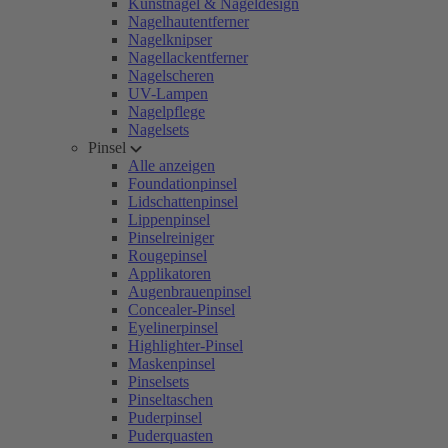
Kunstnägel & Nageldesign
Nagelhautentferner
Nagelknipser
Nagellackentferner
Nagelscheren
UV-Lampen
Nagelpflege
Nagelsets
Pinsel
Alle anzeigen
Foundationpinsel
Lidschattenpinsel
Lippenpinsel
Pinselreiniger
Rougepinsel
Applikatoren
Augenbrauenpinsel
Concealer-Pinsel
Eyelinerpinsel
Highlighter-Pinsel
Maskenpinsel
Pinselsets
Pinseltaschen
Puderpinsel
Puderquasten