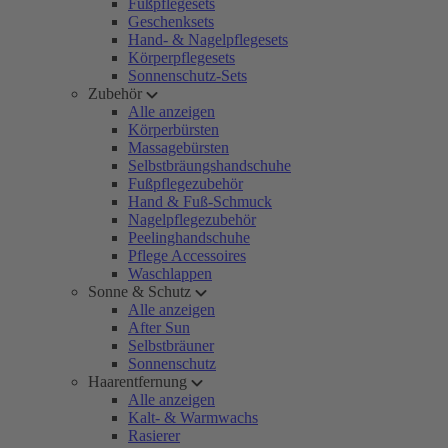
Fußpflegesets
Geschenksets
Hand- & Nagelpflegesets
Körperpflegesets
Sonnenschutz-Sets
Zubehör
Alle anzeigen
Körperbürsten
Massagebürsten
Selbstbräungshandschuhe
Fußpflegezubehör
Hand & Fuß-Schmuck
Nagelpflegezubehör
Peelinghandschuhe
Pflege Accessoires
Waschlappen
Sonne & Schutz
Alle anzeigen
After Sun
Selbstbräuner
Sonnenschutz
Haarentfernung
Alle anzeigen
Kalt- & Warmwachs
Rasierer