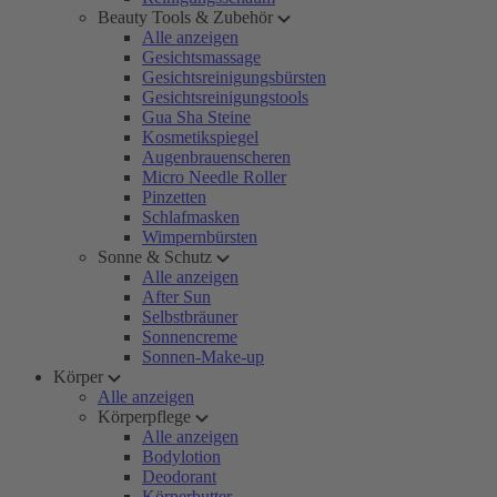
Beauty Tools & Zubehör
Alle anzeigen
Gesichtsmassage
Gesichtsreinigungsbürsten
Gesichtsreinigungstools
Gua Sha Steine
Kosmetikspiegel
Augenbrauenscheren
Micro Needle Roller
Pinzetten
Schlafmasken
Wimpernbürsten
Sonne & Schutz
Alle anzeigen
After Sun
Selbstbräuner
Sonnencreme
Sonnen-Make-up
Körper
Alle anzeigen
Körperpflege
Alle anzeigen
Bodylotion
Deodorant
Körperbutter