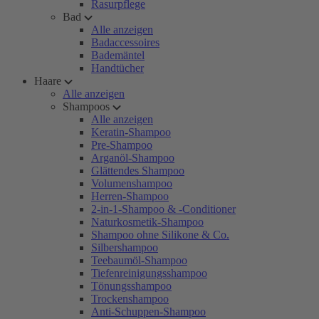
Rasurpflege
Bad
Alle anzeigen
Badaccessoires
Bademäntel
Handtücher
Haare
Alle anzeigen
Shampoos
Alle anzeigen
Keratin-Shampoo
Pre-Shampoo
Arganöl-Shampoo
Glättendes Shampoo
Volumenshampoo
Herren-Shampoo
2-in-1-Shampoo & -Conditioner
Naturkosmetik-Shampoo
Shampoo ohne Silikone & Co.
Silbershampoo
Teebaumöl-Shampoo
Tiefenreinigungsshampoo
Tönungsshampoo
Trockenshampoo
Anti-Schuppen-Shampoo