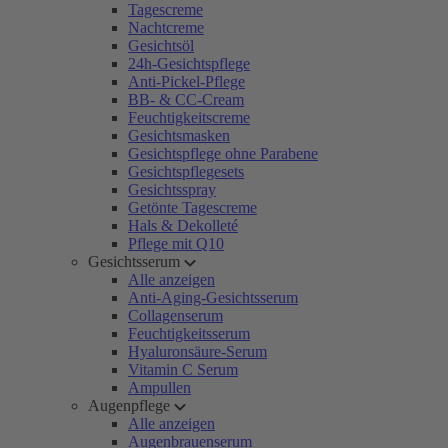
Tagescreme
Nachtcreme
Gesichtsöl
24h-Gesichtspflege
Anti-Pickel-Pflege
BB- & CC-Cream
Feuchtigkeitscreme
Gesichtsmasken
Gesichtspflege ohne Parabene
Gesichtspflegesets
Gesichtsspray
Getönte Tagescreme
Hals & Dekolleté
Pflege mit Q10
Gesichtsserum
Alle anzeigen
Anti-Aging-Gesichtsserum
Collagenserum
Feuchtigkeitsserum
Hyaluronsäure-Serum
Vitamin C Serum
Ampullen
Augenpflege
Alle anzeigen
Augenbrauenserum