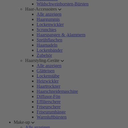
Wildschweinborsten-Bürsten
Haar-Accessoires
Alle anzeigen
Haargummis
Lockenwickler
Scrunchies
Haarspangen & -klammern
Sprühflaschen
Haarnadeln
Lockenbänder
Zubehör
Haarstyling-Geräte
Alle anzeigen
Glätteisen
Lockenstäbe
Heizwickler
Haartrockner
Haarschneidemaschine
Diffusor-Fön
Effilierschere
Friseurschere
Friseurumhänge
Warmluftbürsten
Make-up
Alle anzeigen