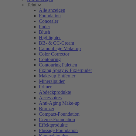
Teint
Alle anzeigen
Foundation
Concealer
Puder
Blush
Highlighter
BB- & CC-Cream
Camouflage Make-up
Color Corrector
Contouring
Contouring Paletten
Fixing Spray & Fixierpuder
Make-up Entferner
Mineralpuder
Primer
Abdeckprodukte
Accessoires
Anti-Aging Make-up
Bronzer
Compact-Foundation
Creme-Foundation
Effektprodukte
Flüssige Foundation
Kompaktpuder