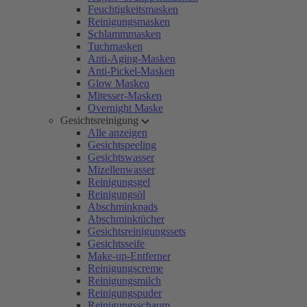
Feuchtigkeitsmasken
Reinigungsmasken
Schlammmasken
Tuchmasken
Anti-Aging-Masken
Anti-Pickel-Masken
Glow Masken
Mitesser-Masken
Overnight Maske
Gesichtsreinigung
Alle anzeigen
Gesichtspeeling
Gesichtswasser
Mizellenwasser
Reinigungsgel
Reinigungsöl
Abschminkpads
Abschminktücher
Gesichtsreinigungssets
Gesichtsseife
Make-up-Entferner
Reinigungscreme
Reinigungsmilch
Reinigungspuder
Reinigungsschaum