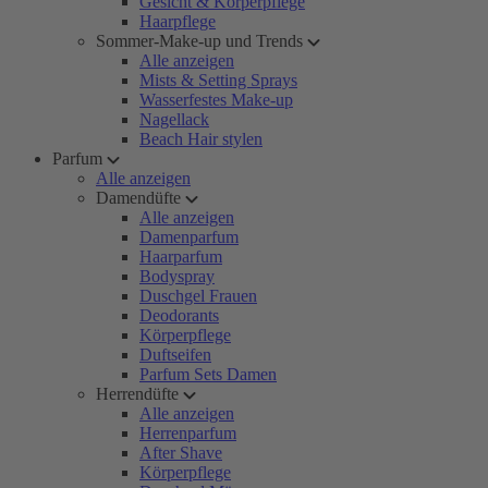
Gesicht & Körperpflege
Haarpflege
Sommer-Make-up und Trends
Alle anzeigen
Mists & Setting Sprays
Wasserfestes Make-up
Nagellack
Beach Hair stylen
Parfum
Alle anzeigen
Damendüfte
Alle anzeigen
Damenparfum
Haarparfum
Bodyspray
Duschgel Frauen
Deodorants
Körperpflege
Duftseifen
Parfum Sets Damen
Herrendüfte
Alle anzeigen
Herrenparfum
After Shave
Körperpflege