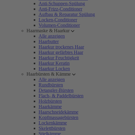
Anti-Schuppen-Spülung
Anti-Frizz-Conditioner
Aufbau & Reparatur Spülung
Locken-Conditioner
Volumen-Conditioner
Haarmaske & Haarkur
Alle anzeigen
Haarbutter
Haarkur trockenes Haar
Haarkur gefärbtes Haar
Haarkur Feuchtigkeit
Haarkur Keratin
Haarkur Locken
Haarbürsten & Kämme
Alle anzeigen
Rundbürsten
Detangler-Bürsten
Flach- & Paddelbürsten
Holzbürsten
Haarkämme
Haarschneidekämme
Kopfmassagebürsten
Lockenkämme
Skelettbürsten
Stielkämme