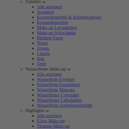
Zubehör
Alle anzeigen
Anspitzer
Kosmetikspiegel & Schminkspiegel
Kosmetiktaschen
Make-up Leerpaletten
Make-up Schwämme
Blotting Paper
Nägel
Augen
Lippen
Sets
Teint
Wasserfestes Make-up
Alle anzeigen
Wasserfeste Eyeliner
Wasserfeste Foundation
Wasserfeste Mascara
Wasserfester Concealer
Wasserfester Lidschatten
Wasserfeste Augenbrauenstifte
Highlights
Alle anzeigen
Glow Make-up
Veganes Make-up