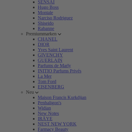
SENSAI
Hugo Boss
Montale
Narciso Rodriguez
Shiseido
Rabanne
Premiummarken
CHANEL
DIOR
Yves Saint Laurent
GIVENCHY
GUERLAIN
Parfums de Marly
INITIO Parfums Privés
La Mer
Tom Ford
EISENBERG
Neu
Maison Francis Kurkdjian
Penhaligon's
Widian
New Notes
IRÄYE
NEST NEW YORK
Farmacy Beauty