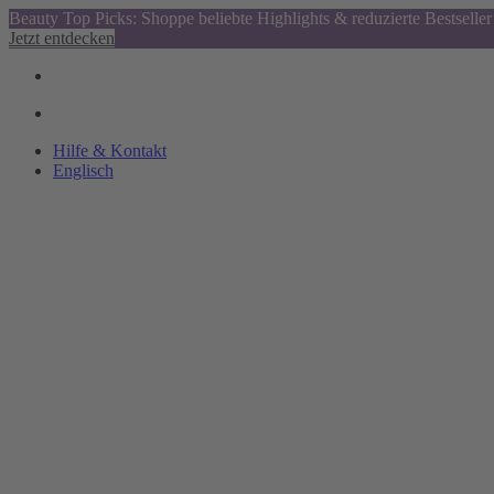
Beauty Top Picks: Shoppe beliebte Highlights & reduzierte Bestseller
Jetzt entdecken
Hilfe & Kontakt
Englisch