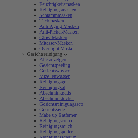
Feuchtigkeitsmasken
Reinigungsmasken
Schlammmasken
Tuchmasken
Anti-Aging-Masken
Anti-Pickel-Masken
Glow Masken
Mitesser-Masken
Overnight Maske
Gesichtsreinigung
Alle anzeigen
Gesichtspeeling
Gesichtswasser
Mizellenwasser
Reinigungsgel
Reinigungsöl
Abschminkpads
Abschminktücher
Gesichtsreinigungssets
Gesichtsseife
Make-up-Entferner
Reinigungscreme
Reinigungsmilch
Reinigungspuder
Reinigungsschaum