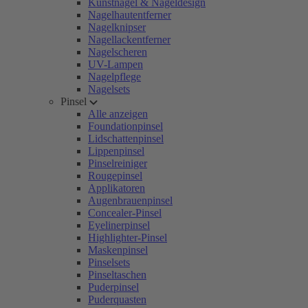
Kunstnägel & Nageldesign
Nagelhautentferner
Nagelknipser
Nagellackentferner
Nagelscheren
UV-Lampen
Nagelpflege
Nagelsets
Pinsel
Alle anzeigen
Foundationpinsel
Lidschattenpinsel
Lippenpinsel
Pinselreiniger
Rougepinsel
Applikatoren
Augenbrauenpinsel
Concealer-Pinsel
Eyelinerpinsel
Highlighter-Pinsel
Maskenpinsel
Pinselsets
Pinseltaschen
Puderpinsel
Puderquasten