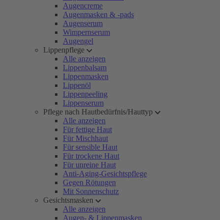
Augencreme
Augenmasken & -pads
Augenserum
Wimpernserum
Augengel
Lippenpflege
Alle anzeigen
Lippenbalsam
Lippenmasken
Lippenöl
Lippenpeeling
Lippenserum
Pflege nach Hautbedürfnis/Hauttyp
Alle anzeigen
Für fettige Haut
Für Mischhaut
Für sensible Haut
Für trockene Haut
Für unreine Haut
Anti-Aging-Gesichtspflege
Gegen Rötungen
Mit Sonnenschutz
Gesichtsmasken
Alle anzeigen
Augen- & Lippenmasken