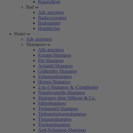
Rasurpflege
Bad
Alle anzeigen
Badaccessoires
Bademäntel
Handtücher
Haare
Alle anzeigen
Shampoos
Alle anzeigen
Keratin-Shampoo
Pre-Shampoo
Arganöl-Shampoo
Glättendes Shampoo
Volumenshampoo
Herren-Shampoo
2-in-1-Shampoo & -Conditioner
Naturkosmetik-Shampoo
Shampoo ohne Silikone & Co.
Silbershampoo
Teebaumöl-Shampoo
Tiefenreinigungsshampoo
Tönungsshampoo
Trockenshampoo
Anti-Schuppen-Shampoo