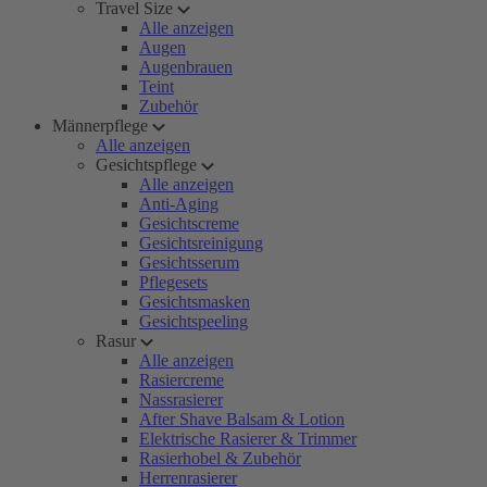
Travel Size
Alle anzeigen
Augen
Augenbrauen
Teint
Zubehör
Männerpflege
Alle anzeigen
Gesichtspflege
Alle anzeigen
Anti-Aging
Gesichtscreme
Gesichtsreinigung
Gesichtsserum
Pflegesets
Gesichtsmasken
Gesichtspeeling
Rasur
Alle anzeigen
Rasiercreme
Nassrasierer
After Shave Balsam & Lotion
Elektrische Rasierer & Trimmer
Rasierhobel & Zubehör
Herrenrasierer