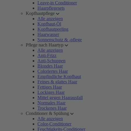
Leave-in Conditioner
Haarpflegesets
Kopfhautpflege
Alle anzeigen
Kopfhaut-Öl
Kopfhautpeeling
Haarwasser
Sonnenschutz & -pflege
Pflege nach Haartyp
Alle anzeigen
Anti-Frizz
Anti-Schuppen
Blondes Haar
Coloriertes Haar
Empfindliche Kopfhaut
Feines & glattes Haar
Fettiges Haar
Lockiges Haar
Mittel gegen Haarausfall
Normales Haar
Trockenes Haar
Conditioner & Spülung
Alle anzeigen
Color-Conditioner
Feuchtigkeits-Conditioner