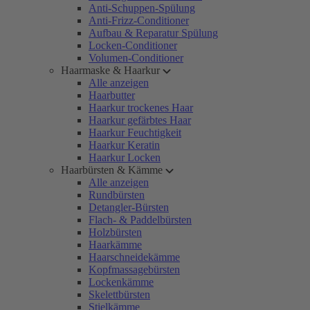
Anti-Schuppen-Spülung
Anti-Frizz-Conditioner
Aufbau & Reparatur Spülung
Locken-Conditioner
Volumen-Conditioner
Haarmaske & Haarkur
Alle anzeigen
Haarbutter
Haarkur trockenes Haar
Haarkur gefärbtes Haar
Haarkur Feuchtigkeit
Haarkur Keratin
Haarkur Locken
Haarbürsten & Kämme
Alle anzeigen
Rundbürsten
Detangler-Bürsten
Flach- & Paddelbürsten
Holzbürsten
Haarkämme
Haarschneidekämme
Kopfmassagebürsten
Lockenkämme
Skelettbürsten
Stielkämme