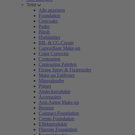
Teint
Alle anzeigen
Foundation
Concealer
Puder
Blush
Highlighter
BB- & CC-Cream
Camouflage Make-up
Color Corrector
Contouring
Contouring Paletten
Fixing Spray & Fixierpuder
Make-up Entferner
Mineralpuder
Primer
Abdeckprodukte
Accessoires
Anti-Aging Make-up
Bronzer
Compact-Foundation
Creme-Foundation
Effektprodukte
Flüssige Foundation
Kompaktpuder