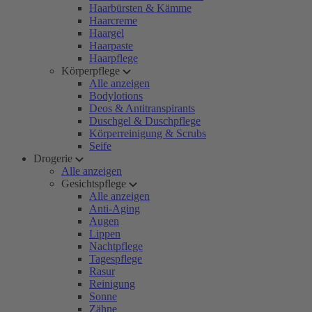
Haarbürsten & Kämme
Haarcreme
Haargel
Haarpaste
Haarpflege
Körperpflege
Alle anzeigen
Bodylotions
Deos & Antitranspirants
Duschgel & Duschpflege
Körperreinigung & Scrubs
Seife
Drogerie
Alle anzeigen
Gesichtspflege
Alle anzeigen
Anti-Aging
Augen
Lippen
Nachtpflege
Tagespflege
Rasur
Reinigung
Sonne
Zähne