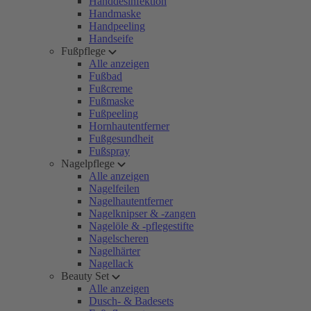
Handdesinfektion
Handmaske
Handpeeling
Handseife
Fußpflege
Alle anzeigen
Fußbad
Fußcreme
Fußmaske
Fußpeeling
Hornhautentferner
Fußgesundheit
Fußspray
Nagelpflege
Alle anzeigen
Nagelfeilen
Nagelhautentferner
Nagelknipser & -zangen
Nagelöle & -pflegestifte
Nagelscheren
Nagelhärter
Nagellack
Beauty Set
Alle anzeigen
Dusch- & Badesets