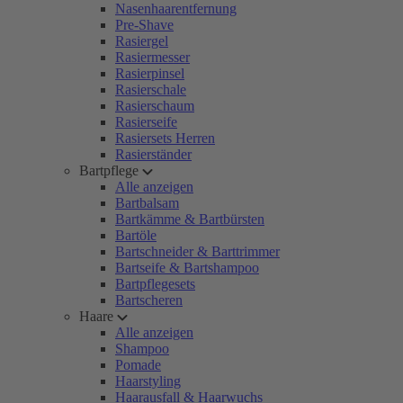
Nasenhaarentfernung
Pre-Shave
Rasiergel
Rasiermesser
Rasierpinsel
Rasierschale
Rasierschaum
Rasierseife
Rasiersets Herren
Rasierständer
Bartpflege
Alle anzeigen
Bartbalsam
Bartkämme & Bartbürsten
Bartöle
Bartschneider & Barttrimmer
Bartseife & Bartshampoo
Bartpflegesets
Bartscheren
Haare
Alle anzeigen
Shampoo
Pomade
Haarstyling
Haarausfall & Haarwuchs