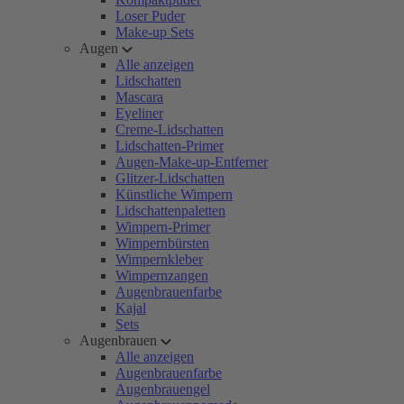
Loser Puder
Make-up Sets
Augen
Alle anzeigen
Lidschatten
Mascara
Eyeliner
Creme-Lidschatten
Lidschatten-Primer
Augen-Make-up-Entferner
Glitzer-Lidschatten
Künstliche Wimpern
Lidschattenpaletten
Wimpern-Primer
Wimpernbürsten
Wimpernkleber
Wimpernzangen
Augenbrauenfarbe
Kajal
Sets
Augenbrauen
Alle anzeigen
Augenbrauenfarbe
Augenbrauengel