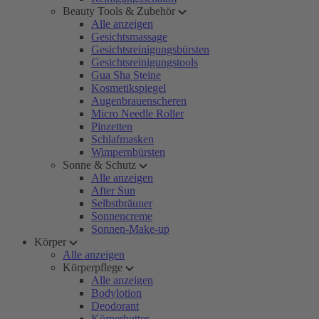
Beauty Tools & Zubehör
Alle anzeigen
Gesichtsmassage
Gesichtsreinigungsbürsten
Gesichtsreinigungstools
Gua Sha Steine
Kosmetikspiegel
Augenbrauenscheren
Micro Needle Roller
Pinzetten
Schlafmasken
Wimpernbürsten
Sonne & Schutz
Alle anzeigen
After Sun
Selbstbräuner
Sonnencreme
Sonnen-Make-up
Körper
Alle anzeigen
Körperpflege
Alle anzeigen
Bodylotion
Deodorant
Körperbutter