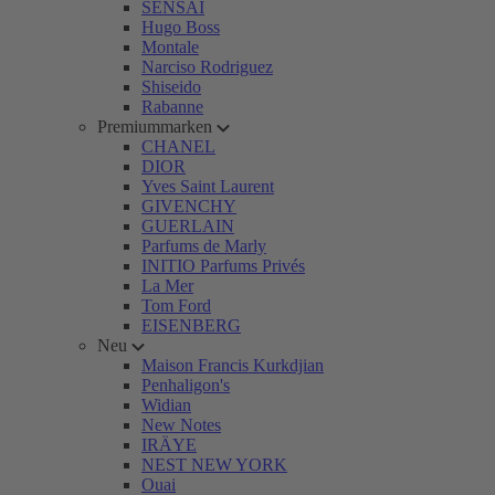
SENSAI
Hugo Boss
Montale
Narciso Rodriguez
Shiseido
Rabanne
Premiummarken
CHANEL
DIOR
Yves Saint Laurent
GIVENCHY
GUERLAIN
Parfums de Marly
INITIO Parfums Privés
La Mer
Tom Ford
EISENBERG
Neu
Maison Francis Kurkdjian
Penhaligon's
Widian
New Notes
IRÄYE
NEST NEW YORK
Ouai