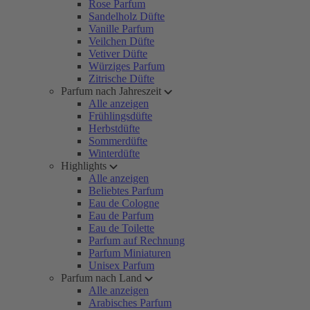
Rose Parfum
Sandelholz Düfte
Vanille Parfum
Veilchen Düfte
Vetiver Düfte
Würziges Parfum
Zitrische Düfte
Parfum nach Jahreszeit
Alle anzeigen
Frühlingsdüfte
Herbstdüfte
Sommerdüfte
Winterdüfte
Highlights
Alle anzeigen
Beliebtes Parfum
Eau de Cologne
Eau de Parfum
Eau de Toilette
Parfum auf Rechnung
Parfum Miniaturen
Unisex Parfum
Parfum nach Land
Alle anzeigen
Arabisches Parfum