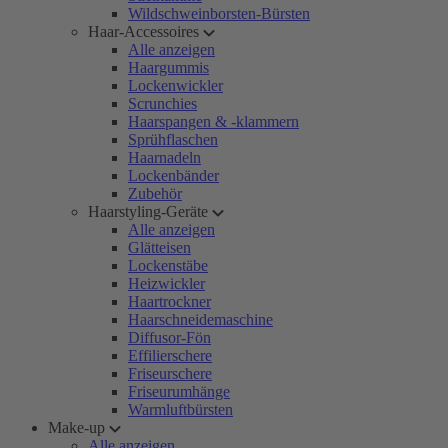
Wildschweinborsten-Bürsten
Haar-Accessoires
Alle anzeigen
Haargummis
Lockenwickler
Scrunchies
Haarspangen & -klammern
Sprühflaschen
Haarnadeln
Lockenbänder
Zubehör
Haarstyling-Geräte
Alle anzeigen
Glätteisen
Lockenstäbe
Heizwickler
Haartrockner
Haarschneidemaschine
Diffusor-Fön
Effilierschere
Friseurschere
Friseurumhänge
Warmluftbürsten
Make-up
Alle anzeigen