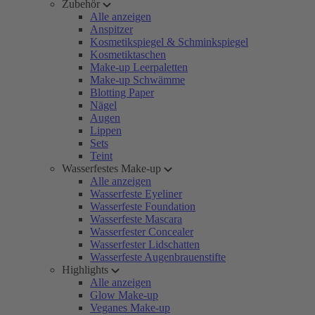
Zubehör
Alle anzeigen
Anspitzer
Kosmetikspiegel & Schminkspiegel
Kosmetiktaschen
Make-up Leerpaletten
Make-up Schwämme
Blotting Paper
Nägel
Augen
Lippen
Sets
Teint
Wasserfestes Make-up
Alle anzeigen
Wasserfeste Eyeliner
Wasserfeste Foundation
Wasserfeste Mascara
Wasserfester Concealer
Wasserfester Lidschatten
Wasserfeste Augenbrauenstifte
Highlights
Alle anzeigen
Glow Make-up
Veganes Make-up