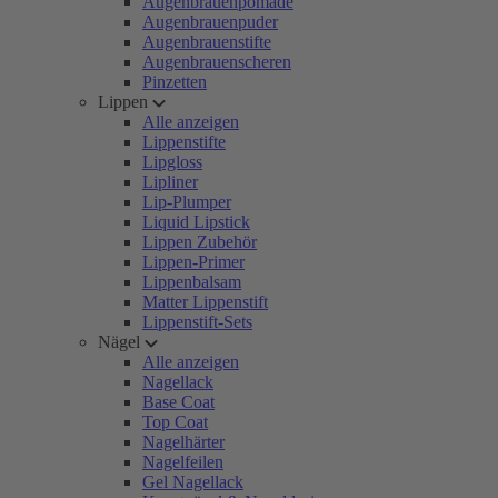
Augenbrauenpomade
Augenbrauenpuder
Augenbrauenstifte
Augenbrauenscheren
Pinzetten
Lippen
Alle anzeigen
Lippenstifte
Lipgloss
Lipliner
Lip-Plumper
Liquid Lipstick
Lippen Zubehör
Lippen-Primer
Lippenbalsam
Matter Lippenstift
Lippenstift-Sets
Nägel
Alle anzeigen
Nagellack
Base Coat
Top Coat
Nagelhärter
Nagelfeilen
Gel Nagellack