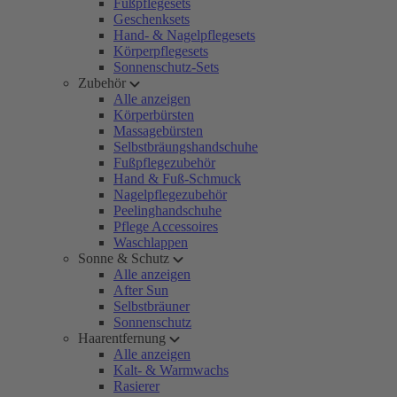
Fußpflegesets
Geschenksets
Hand- & Nagelpflegesets
Körperpflegesets
Sonnenschutz-Sets
Zubehör
Alle anzeigen
Körperbürsten
Massagebürsten
Selbstbräungshandschuhe
Fußpflegezubehör
Hand & Fuß-Schmuck
Nagelpflegezubehör
Peelinghandschuhe
Pflege Accessoires
Waschlappen
Sonne & Schutz
Alle anzeigen
After Sun
Selbstbräuner
Sonnenschutz
Haarentfernung
Alle anzeigen
Kalt- & Warmwachs
Rasierer