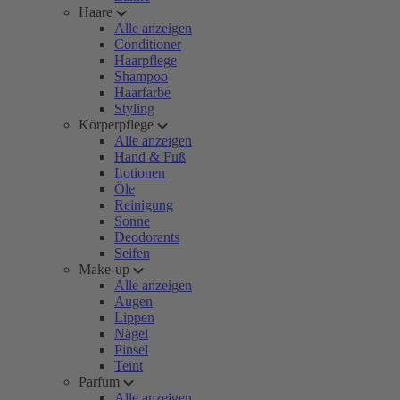
Haare
Alle anzeigen
Conditioner
Haarpflege
Shampoo
Haarfarbe
Styling
Körperpflege
Alle anzeigen
Hand & Fuß
Lotionen
Öle
Reinigung
Sonne
Deodorants
Seifen
Make-up
Alle anzeigen
Augen
Lippen
Nägel
Pinsel
Teint
Parfum
Alle anzeigen