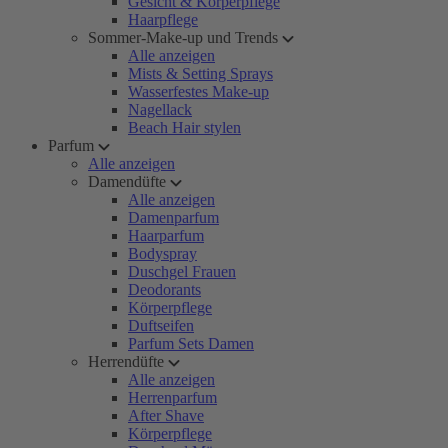
Gesicht & Körperpflege
Haarpflege
Sommer-Make-up und Trends
Alle anzeigen
Mists & Setting Sprays
Wasserfestes Make-up
Nagellack
Beach Hair stylen
Parfum
Alle anzeigen
Damendüfte
Alle anzeigen
Damenparfum
Haarparfum
Bodyspray
Duschgel Frauen
Deodorants
Körperpflege
Duftseifen
Parfum Sets Damen
Herrendüfte
Alle anzeigen
Herrenparfum
After Shave
Körperpflege