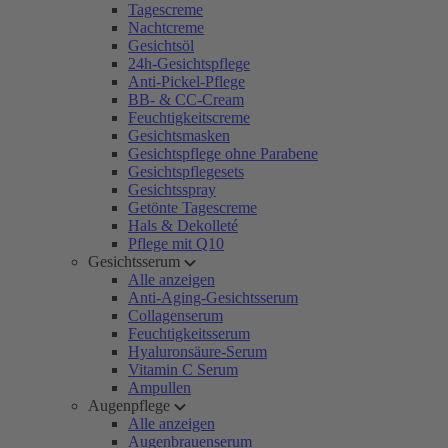
Tagescreme
Nachtcreme
Gesichtsöl
24h-Gesichtspflege
Anti-Pickel-Pflege
BB- & CC-Cream
Feuchtigkeitscreme
Gesichtsmasken
Gesichtspflege ohne Parabene
Gesichtspflegesets
Gesichtsspray
Getönte Tagescreme
Hals & Dekolleté
Pflege mit Q10
Gesichtsserum
Alle anzeigen
Anti-Aging-Gesichtsserum
Collagenserum
Feuchtigkeitsserum
Hyaluronsäure-Serum
Vitamin C Serum
Ampullen
Augenpflege
Alle anzeigen
Augenbrauenserum