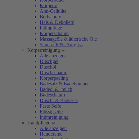
Körperöl
Anti-Cellulite
Bodyspray
Hals & Dekolleté
Intimpflege
Körperschaum
Massageöle & ätherische Öle
Sauna-Öl & -Aufguss
Körperreinigung
Alle anzeigen
Duschgel
Duschöl
Duschschaum
Körperpeeling
Badesalz & Badebomben
Badeöl & -milch
Badeschaum
Dusch- & Badesets
Feste Seife
Flüssigseife
Intimreinigung
Handpflege
Alle anzeigen
Handcreme