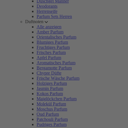
Duschgel Männer
Deodorants
Herrenseife
Parfum Sets Herren
Duftnoten
Alle anzeigen
Amber Parfum
Orientalisches Parfum
Blumiges Parfum
Fruchtiges Parfum
Frisches Parfum
Apfel Parfum
Aromatisches Parfum
Bergamotte Parfum
Chypre Düfte
Frische Wäsche Parfum
Holziges Parfum
Jasmin Parfum
Kokos Parfum
Maiglöckchen Parfum
Molekül Parfum
Moschus Parfum
Oud Parfum
Patchouli Parfum
Pudriges Parfum