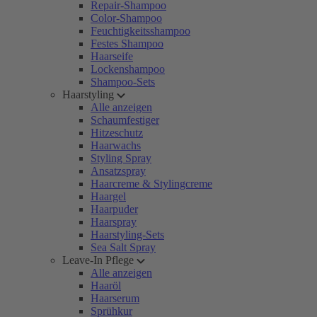
Repair-Shampoo
Color-Shampoo
Feuchtigkeitsshampoo
Festes Shampoo
Haarseife
Lockenshampoo
Shampoo-Sets
Haarstyling
Alle anzeigen
Schaumfestiger
Hitzeschutz
Haarwachs
Styling Spray
Ansatzspray
Haarcreme & Stylingcreme
Haargel
Haarpuder
Haarspray
Haarstyling-Sets
Sea Salt Spray
Leave-In Pflege
Alle anzeigen
Haaröl
Haarserum
Sprühkur