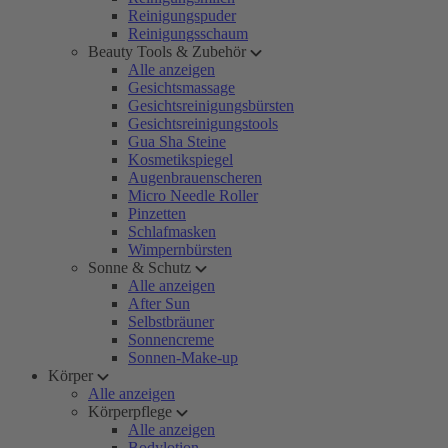
Reinigungspuder
Reinigungsschaum
Beauty Tools & Zubehör
Alle anzeigen
Gesichtsmassage
Gesichtsreinigungsbürsten
Gesichtsreinigungstools
Gua Sha Steine
Kosmetikspiegel
Augenbrauenscheren
Micro Needle Roller
Pinzetten
Schlafmasken
Wimpernbürsten
Sonne & Schutz
Alle anzeigen
After Sun
Selbstbräuner
Sonnencreme
Sonnen-Make-up
Körper
Alle anzeigen
Körperpflege
Alle anzeigen
Bodylotion