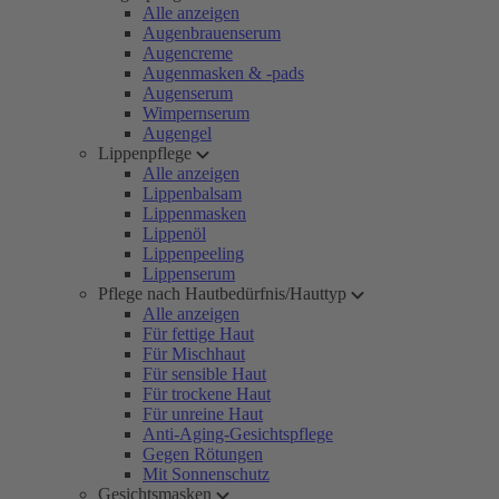
Alle anzeigen
Augenbrauenserum
Augencreme
Augenmasken & -pads
Augenserum
Wimpernserum
Augengel
Lippenpflege
Alle anzeigen
Lippenbalsam
Lippenmasken
Lippenöl
Lippenpeeling
Lippenserum
Pflege nach Hautbedürfnis/Hauttyp
Alle anzeigen
Für fettige Haut
Für Mischhaut
Für sensible Haut
Für trockene Haut
Für unreine Haut
Anti-Aging-Gesichtspflege
Gegen Rötungen
Mit Sonnenschutz
Gesichtsmasken