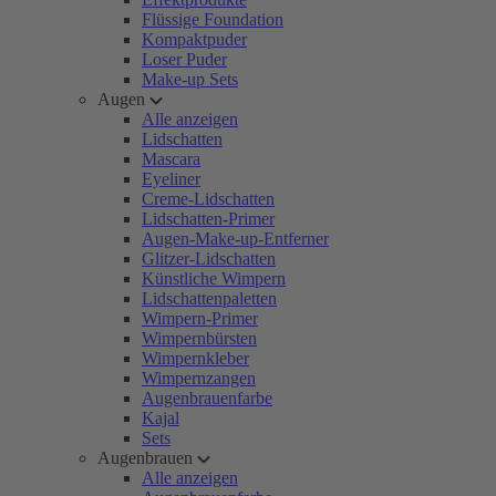
Flüssige Foundation
Kompaktpuder
Loser Puder
Make-up Sets
Augen
Alle anzeigen
Lidschatten
Mascara
Eyeliner
Creme-Lidschatten
Lidschatten-Primer
Augen-Make-up-Entferner
Glitzer-Lidschatten
Künstliche Wimpern
Lidschattenpaletten
Wimpern-Primer
Wimpernbürsten
Wimpernkleber
Wimpernzangen
Augenbrauenfarbe
Kajal
Sets
Augenbrauen
Alle anzeigen