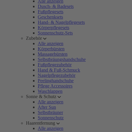
Alle anzeigen
Dusch- & Badesets
Fußpflegesets
Geschenksets
Hand- & Nagelpflegesets
Körperpflegesets
Sonnenschutz-Sets
Zubehör
Alle anzeigen
Körperbürsten
Massagebürsten
Selbstbräungshandschuhe
Fußpflegezubehör
Hand & Fuß-Schmuck
Nagelpflegezubehör
Peelinghandschuhe
Pflege Accessoires
Waschlappen
Sonne & Schutz
Alle anzeigen
After Sun
Selbstbräuner
Sonnenschutz
Haarentfernung
Alle anzeigen