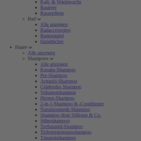
Kalt- & Warmwachs
Rasierer
Rasurpflege
Bad
Alle anzeigen
Badaccessoires
Bademäntel
Handtücher
Haare
Alle anzeigen
Shampoos
Alle anzeigen
Keratin-Shampoo
Pre-Shampoo
Arganöl-Shampoo
Glättendes Shampoo
Volumenshampoo
Herren-Shampoo
2-in-1-Shampoo & -Conditioner
Naturkosmetik-Shampoo
Shampoo ohne Silikone & Co.
Silbershampoo
Teebaumöl-Shampoo
Tiefenreinigungsshampoo
Tönungsshampoo