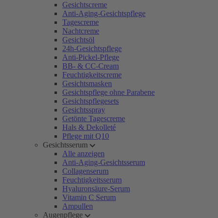
Gesichtscreme
Anti-Aging-Gesichtspflege
Tagescreme
Nachtcreme
Gesichtsöl
24h-Gesichtspflege
Anti-Pickel-Pflege
BB- & CC-Cream
Feuchtigkeitscreme
Gesichtsmasken
Gesichtspflege ohne Parabene
Gesichtspflegesets
Gesichtsspray
Getönte Tagescreme
Hals & Dekolleté
Pflege mit Q10
Gesichtsserum
Alle anzeigen
Anti-Aging-Gesichtsserum
Collagenserum
Feuchtigkeitsserum
Hyaluronsäure-Serum
Vitamin C Serum
Ampullen
Augenpflege