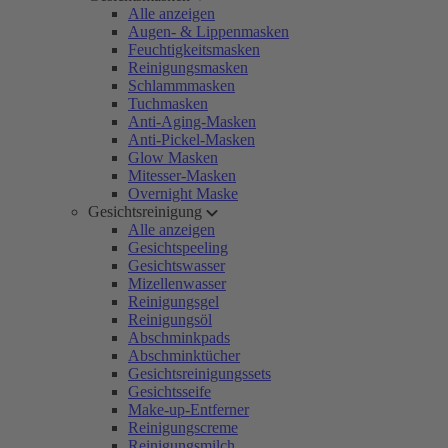
Alle anzeigen
Augen- & Lippenmasken
Feuchtigkeitsmasken
Reinigungsmasken
Schlammmasken
Tuchmasken
Anti-Aging-Masken
Anti-Pickel-Masken
Glow Masken
Mitesser-Masken
Overnight Maske
Gesichtsreinigung
Alle anzeigen
Gesichtspeeling
Gesichtswasser
Mizellenwasser
Reinigungsgel
Reinigungsöl
Abschminkpads
Abschminktücher
Gesichtsreinigungssets
Gesichtsseife
Make-up-Entferner
Reinigungscreme
Reinigungsmilch