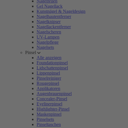
Nagelfeilen
Gel Nagellack
Kunstnägel & Nageldesign
Nagelhautentferner
Nagelknipser
Nagellackentferner
Nagelscheren
UV-Lampen
Nagelpflege
Nagelsets
Pinsel
Alle anzeigen
Foundationpinsel
Lidschattenpinsel
Lippenpinsel
Pinselreiniger
Rougepinsel
Applikatoren
Augenbrauenpinsel
Concealer-Pinsel
Eyelinerpinsel
Highlighter-Pinsel
Maskenpinsel
Pinselsets
Pinseltaschen