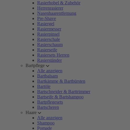
Rasierhobel & Zubehör
Herrenrasierer
Nasenhaarentfernung
Pre-Shave
Rasiergel
Rasiermesser
Rasierpinsel
Rasierschale
Rasierschaum
Rasierseife
Rasiersets Herren
Rasierständer
Bartpflege
Alle anzeigen
Bartbalsam
Bartkämme & Bartbürsten
Bartöle
Bartschneider & Barttrimmer
Bartseife & Bartshampoo
Bartpflegesets
Bartscheren
Haare
Alle anzeigen
Shampoo
Pomade