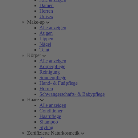
Damen
Herren
Unisex
Make-up
Alle anzeigen
Augen
Lippen
Nägel
Teint
Körper
Alle anzeigen
Körperpflege
Reinigung
Sonnenpflege
Hand- & Fußpflege
Herren
Schwangerschafts- & Babypflege
Haare
Alle anzeigen
Conditioner
Haarpflege
Shampoo
Styling
Zertifizierte Naturkosmetik