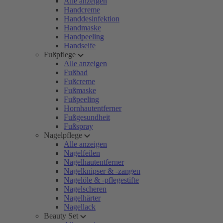
Alle anzeigen
Handcreme
Handdesinfektion
Handmaske
Handpeeling
Handseife
Fußpflege
Alle anzeigen
Fußbad
Fußcreme
Fußmaske
Fußpeeling
Hornhautentferner
Fußgesundheit
Fußspray
Nagelpflege
Alle anzeigen
Nagelfeilen
Nagelhautentferner
Nagelknipser & -zangen
Nagelöle & -pflegestifte
Nagelscheren
Nagelhärter
Nagellack
Beauty Set