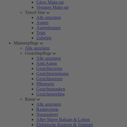
Glow Make-up
Veganes Make-up
Travel Size
Alle anzeigen
Augen
Augenbrauen
Teint
Zubehör
Männerpflege
Alle anzeigen
Gesichtspflege
Alle anzeigen
Anti-Aging
Gesichtscreme
Gesichtsreinigung
Gesichtsserum
Pflegesets
Gesichtsmasken
Gesichtspeeling
Rasur
Alle anzeigen
Rasiercreme
Nassrasierer
After Shave Balsam & Lotion
Elektrische Rasierer & Trimmer