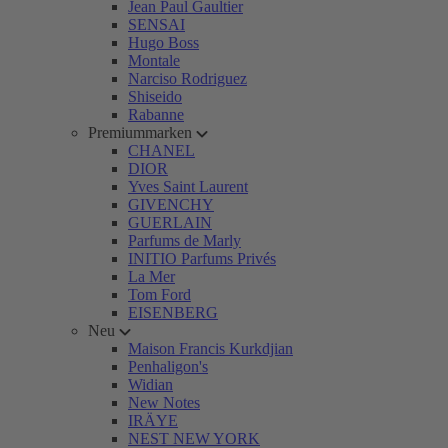
Jean Paul Gaultier
SENSAI
Hugo Boss
Montale
Narciso Rodriguez
Shiseido
Rabanne
Premiummarken
CHANEL
DIOR
Yves Saint Laurent
GIVENCHY
GUERLAIN
Parfums de Marly
INITIO Parfums Privés
La Mer
Tom Ford
EISENBERG
Neu
Maison Francis Kurkdjian
Penhaligon's
Widian
New Notes
IRÄYE
NEST NEW YORK