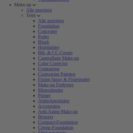
Make-up
Alle anzeigen
Teint
Alle anzeigen
Foundation
Concealer
Puder
Blush
Highlighter
BB- & CC-Cream
Camouflage Make-up
Color Corrector
Contouring
Contouring Paletten
Fixing Spray & Fixierpuder
Make-up Entferner
Mineralpuder
Primer
Abdeckprodukte
Accessoires
Anti-Aging Make-up
Bronzer
Compact-Foundation
Creme-Foundation
Effektprodukte