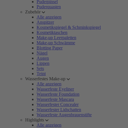
Puderpinsel
Puderquasten
Zubehör
Alle anzeigen
Anspitzer
Kosmetikspiegel & Schminkspiegel
Kosmetiktaschen
Make-up Leerpaletten
Make-up Schwämme
Blotting Paper
Nägel
Augen
Lippen
Sets
Teint
Wasserfestes Make-up
Alle anzeigen
Wasserfeste Eyeliner
Wasserfeste Foundation
Wasserfeste Mascara
Wasserfester Concealer
Wasserfester Lidschatten
Wasserfeste Augenbrauenstifte
Highlights
Alle anzeigen