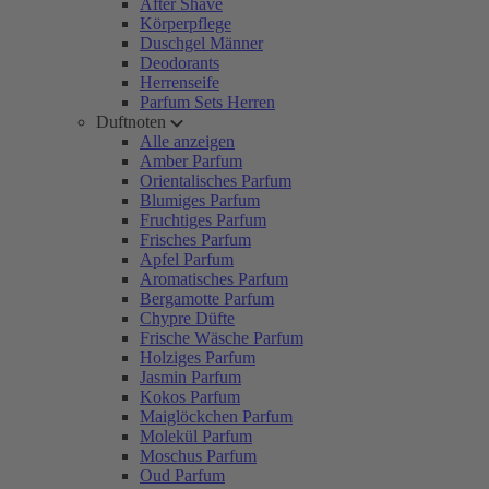
After Shave
Körperpflege
Duschgel Männer
Deodorants
Herrenseife
Parfum Sets Herren
Duftnoten
Alle anzeigen
Amber Parfum
Orientalisches Parfum
Blumiges Parfum
Fruchtiges Parfum
Frisches Parfum
Apfel Parfum
Aromatisches Parfum
Bergamotte Parfum
Chypre Düfte
Frische Wäsche Parfum
Holziges Parfum
Jasmin Parfum
Kokos Parfum
Maiglöckchen Parfum
Molekül Parfum
Moschus Parfum
Oud Parfum