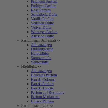
Patchouli Parfum
Pudriges Parfum
Rose Parfum
Sandelholz Düfte
Vanille Parfum
Veilchen Düfte
Vetiver Düfte
Würziges Parfum
Zitrische Düfte
Parfum nach Jahreszeit
Alle anzeigen
Frühlingsdüfte
Herbstdüfte
Sommerdüfte
Winterdüfte
Highlights
Alle anzeigen
Beliebtes Parfum
Eau de Cologne
Eau de Parfum
Eau de Toilette
Parfum auf Rechnung
Parfum Miniaturen
Unisex Parfum
Parfum nach Land