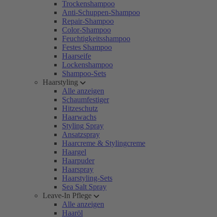
Trockenshampoo
Anti-Schuppen-Shampoo
Repair-Shampoo
Color-Shampoo
Feuchtigkeitsshampoo
Festes Shampoo
Haarseife
Lockenshampoo
Shampoo-Sets
Haarstyling
Alle anzeigen
Schaumfestiger
Hitzeschutz
Haarwachs
Styling Spray
Ansatzspray
Haarcreme & Stylingcreme
Haargel
Haarpuder
Haarspray
Haarstyling-Sets
Sea Salt Spray
Leave-In Pflege
Alle anzeigen
Haaröl