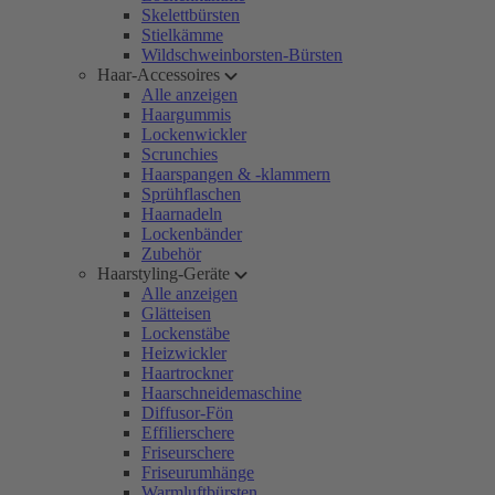
Skelettbürsten
Stielkämme
Wildschweinborsten-Bürsten
Haar-Accessoires
Alle anzeigen
Haargummis
Lockenwickler
Scrunchies
Haarspangen & -klammern
Sprühflaschen
Haarnadeln
Lockenbänder
Zubehör
Haarstyling-Geräte
Alle anzeigen
Glätteisen
Lockenstäbe
Heizwickler
Haartrockner
Haarschneidemaschine
Diffusor-Fön
Effilierschere
Friseurschere
Friseurumhänge
Warmluftbürsten