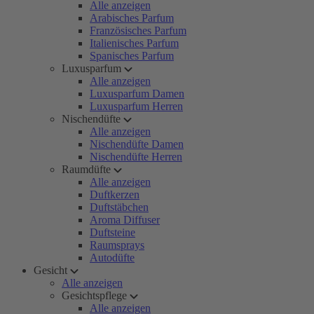
Alle anzeigen
Arabisches Parfum
Französisches Parfum
Italienisches Parfum
Spanisches Parfum
Luxusparfum
Alle anzeigen
Luxusparfum Damen
Luxusparfum Herren
Nischendüfte
Alle anzeigen
Nischendüfte Damen
Nischendüfte Herren
Raumdüfte
Alle anzeigen
Duftkerzen
Duftstäbchen
Aroma Diffuser
Duftsteine
Raumsprays
Autodüfte
Gesicht
Alle anzeigen
Gesichtspflege
Alle anzeigen