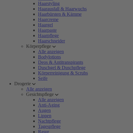
Haarstyling
Haarausfall & Haarwuchs
Haarbürsten & Kämme
Haarcreme
Haargel
Haarpaste
Haarpflege
Haarschneider
Körperpflege
Alle anzeigen
Bodylotions
Deos & Antitranspirants
Duschgel & Duschpflege
Körperreinigung & Scrubs
Seife
Drogerie
Alle anzeigen
Gesichtspflege
Alle anzeigen
Anti-Aging
Augen
Lippen
Nachtpflege
Tagespflege
Rasur