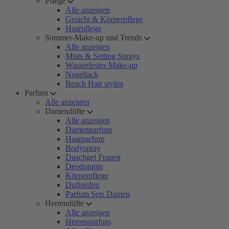
Pflege
Alle anzeigen
Gesicht & Körperpflege
Haarpflege
Sommer-Make-up und Trends
Alle anzeigen
Mists & Setting Sprays
Wasserfestes Make-up
Nagellack
Beach Hair stylen
Parfum
Alle anzeigen
Damendüfte
Alle anzeigen
Damenparfum
Haarparfum
Bodyspray
Duschgel Frauen
Deodorants
Körperpflege
Duftseifen
Parfum Sets Damen
Herrendüfte
Alle anzeigen
Herrenparfum