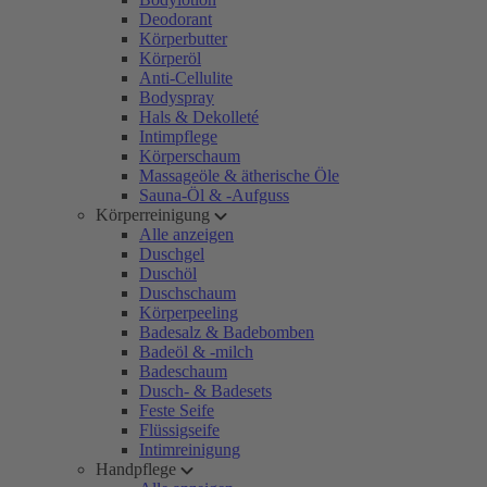
Deodorant
Körperbutter
Körperöl
Anti-Cellulite
Bodyspray
Hals & Dekolleté
Intimpflege
Körperschaum
Massageöle & ätherische Öle
Sauna-Öl & -Aufguss
Körperreinigung
Alle anzeigen
Duschgel
Duschöl
Duschschaum
Körperpeeling
Badesalz & Badebomben
Badeöl & -milch
Badeschaum
Dusch- & Badesets
Feste Seife
Flüssigseife
Intimreinigung
Handpflege