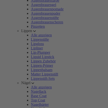
Augenbrauenfarbe
Augenbrauengel
Augenbrauenpomade
Augenbrauenpuder
Augenbrauenstifte
Augenbrauenscheren
Pinzetten
Lippen
Alle anzeigen
Lippenstifte
Lipgloss
Lipliner
Lip-Plumper
Liquid Lipstick
Lippen Zubehör
Lippen-Primer
Lippenbalsam
Matter Lippenstift
Lippenstift-Sets
Nägel
Alle anzeigen
Nagellack
Base Coat
Top Coat
Nagelhärter