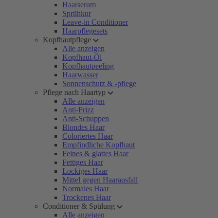
Haarserum
Sprühkur
Leave-in Conditioner
Haarpflegesets
Kopfhautpflege
Alle anzeigen
Kopfhaut-Öl
Kopfhautpeeling
Haarwasser
Sonnenschutz & -pflege
Pflege nach Haartyp
Alle anzeigen
Anti-Frizz
Anti-Schuppen
Blondes Haar
Coloriertes Haar
Empfindliche Kopfhaut
Feines & glattes Haar
Fettiges Haar
Lockiges Haar
Mittel gegen Haarausfall
Normales Haar
Trockenes Haar
Conditioner & Spülung
Alle anzeigen