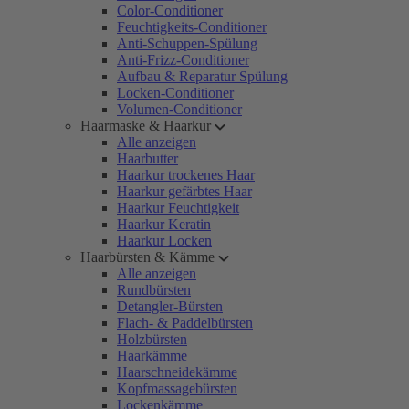
Color-Conditioner
Feuchtigkeits-Conditioner
Anti-Schuppen-Spülung
Anti-Frizz-Conditioner
Aufbau & Reparatur Spülung
Locken-Conditioner
Volumen-Conditioner
Haarmaske & Haarkur
Alle anzeigen
Haarbutter
Haarkur trockenes Haar
Haarkur gefärbtes Haar
Haarkur Feuchtigkeit
Haarkur Keratin
Haarkur Locken
Haarbürsten & Kämme
Alle anzeigen
Rundbürsten
Detangler-Bürsten
Flach- & Paddelbürsten
Holzbürsten
Haarkämme
Haarschneidekämme
Kopfmassagebürsten
Lockenkämme