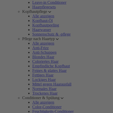
Leave-in Conditioner
Haarpflegesets
Kopfhautpflege
Alle anzeigen
Kopfhaut-Öl
Kopfhautpeeling
Haarwasser
Sonnenschutz & -pflege
Pflege nach Haartyp
Alle anzeigen
Anti-Frizz
Anti-Schuppen
Blondes Haar
Coloriertes Haar
Empfindliche Kopfhaut
Feines & glattes Haar
Fettiges Haar
Lockiges Haar
Mittel gegen Haarausfall
Normales Haar
Trockenes Haar
Conditioner & Spülung
Alle anzeigen
Color-Conditioner
Feuchtigkeits-Conditioner