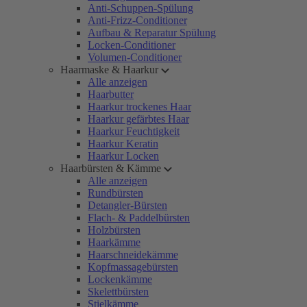
Anti-Schuppen-Spülung
Anti-Frizz-Conditioner
Aufbau & Reparatur Spülung
Locken-Conditioner
Volumen-Conditioner
Haarmaske & Haarkur
Alle anzeigen
Haarbutter
Haarkur trockenes Haar
Haarkur gefärbtes Haar
Haarkur Feuchtigkeit
Haarkur Keratin
Haarkur Locken
Haarbürsten & Kämme
Alle anzeigen
Rundbürsten
Detangler-Bürsten
Flach- & Paddelbürsten
Holzbürsten
Haarkämme
Haarschneidekämme
Kopfmassagebürsten
Lockenkämme
Skelettbürsten
Stielkämme