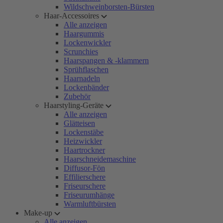
Wildschweinborsten-Bürsten
Haar-Accessoires
Alle anzeigen
Haargummis
Lockenwickler
Scrunchies
Haarspangen & -klammern
Sprühflaschen
Haarnadeln
Lockenbänder
Zubehör
Haarstyling-Geräte
Alle anzeigen
Glätteisen
Lockenstäbe
Heizwickler
Haartrockner
Haarschneidemaschine
Diffusor-Fön
Effilierschere
Friseurschere
Friseurumhänge
Warmluftbürsten
Make-up
Alle anzeigen