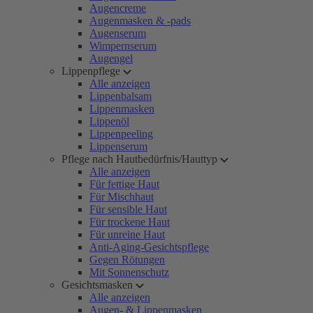
Augencreme
Augenmasken & -pads
Augenserum
Wimpernserum
Augengel
Lippenpflege
Alle anzeigen
Lippenbalsam
Lippenmasken
Lippenöl
Lippenpeeling
Lippenserum
Pflege nach Hautbedürfnis/Hauttyp
Alle anzeigen
Für fettige Haut
Für Mischhaut
Für sensible Haut
Für trockene Haut
Für unreine Haut
Anti-Aging-Gesichtspflege
Gegen Rötungen
Mit Sonnenschutz
Gesichtsmasken
Alle anzeigen
Augen- & Lippenmasken