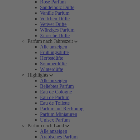
Rose Parfum
Sandelholz Düfte
Vanille Parfum
Veilchen Düfte
Vetiver Düfte
Würziges Parfum
Zitrische Düfte
Parfum nach Jahreszeit
Alle anzeigen
Frühlingsdüfte
Herbstdüfte
Sommerdüfte
Winterdüfte
Highlights
Alle anzeigen
Beliebtes Parfum
Eau de Cologne
Eau de Parfum
Eau de Toilette
Parfum auf Rechnung
Parfum Miniaturen
Unisex Parfum
Parfum nach Land
Alle anzeigen
Arabisches Parfum