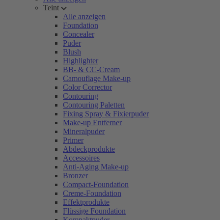
Teint
Alle anzeigen
Foundation
Concealer
Puder
Blush
Highlighter
BB- & CC-Cream
Camouflage Make-up
Color Corrector
Contouring
Contouring Paletten
Fixing Spray & Fixierpuder
Make-up Entferner
Mineralpuder
Primer
Abdeckprodukte
Accessoires
Anti-Aging Make-up
Bronzer
Compact-Foundation
Creme-Foundation
Effektprodukte
Flüssige Foundation
Kompaktpuder