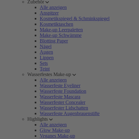
Zubehör
Alle anzeigen
Anspitzer
Kosmetikspiegel & Schminkspiegel
Kosmetiktaschen
Make-up Leerpaletten
Make-up Schwämme
Blotting Paper
Nägel
Augen
Lippen
Sets
Teint
Wasserfestes Make-up
Alle anzeigen
Wasserfeste Eyeliner
Wasserfeste Foundation
Wasserfeste Mascara
Wasserfester Concealer
Wasserfester Lidschatten
Wasserfeste Augenbrauenstifte
Highlights
Alle anzeigen
Glow Make-up
Veganes Make-up