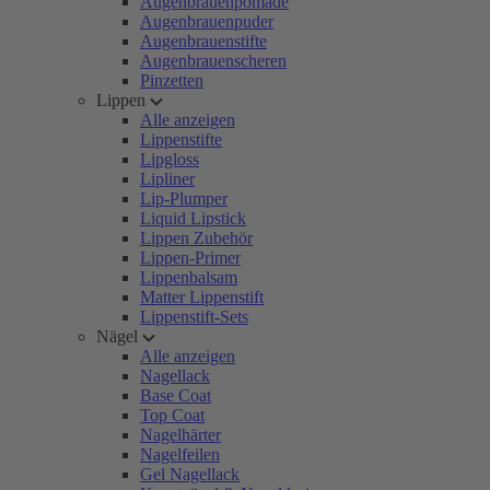
Augenbrauenpomade
Augenbrauenpuder
Augenbrauenstifte
Augenbrauenscheren
Pinzetten
Lippen
Alle anzeigen
Lippenstifte
Lipgloss
Lipliner
Lip-Plumper
Liquid Lipstick
Lippen Zubehör
Lippen-Primer
Lippenbalsam
Matter Lippenstift
Lippenstift-Sets
Nägel
Alle anzeigen
Nagellack
Base Coat
Top Coat
Nagelhärter
Nagelfeilen
Gel Nagellack