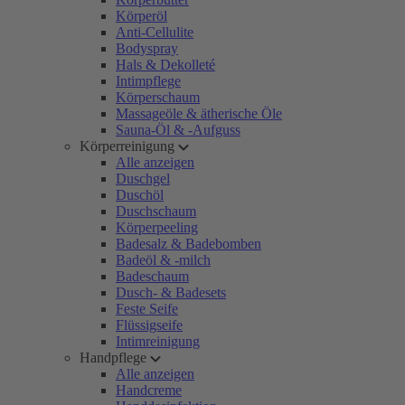
Körperöl
Anti-Cellulite
Bodyspray
Hals & Dekolleté
Intimpflege
Körperschaum
Massageöle & ätherische Öle
Sauna-Öl & -Aufguss
Körperreinigung
Alle anzeigen
Duschgel
Duschöl
Duschschaum
Körperpeeling
Badesalz & Badebomben
Badeöl & -milch
Badeschaum
Dusch- & Badesets
Feste Seife
Flüssigseife
Intimreinigung
Handpflege
Alle anzeigen
Handcreme