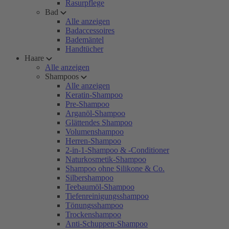
Rasurpflege
Bad
Alle anzeigen
Badaccessoires
Bademäntel
Handtücher
Haare
Alle anzeigen
Shampoos
Alle anzeigen
Keratin-Shampoo
Pre-Shampoo
Arganöl-Shampoo
Glättendes Shampoo
Volumenshampoo
Herren-Shampoo
2-in-1-Shampoo & -Conditioner
Naturkosmetik-Shampoo
Shampoo ohne Silikone & Co.
Silbershampoo
Teebaumöl-Shampoo
Tiefenreinigungsshampoo
Tönungsshampoo
Trockenshampoo
Anti-Schuppen-Shampoo