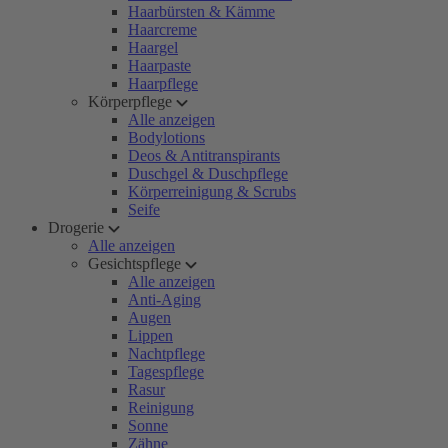
Haarbürsten & Kämme
Haarcreme
Haargel
Haarpaste
Haarpflege
Körperpflege
Alle anzeigen
Bodylotions
Deos & Antitranspirants
Duschgel & Duschpflege
Körperreinigung & Scrubs
Seife
Drogerie
Alle anzeigen
Gesichtspflege
Alle anzeigen
Anti-Aging
Augen
Lippen
Nachtpflege
Tagespflege
Rasur
Reinigung
Sonne
Zähne