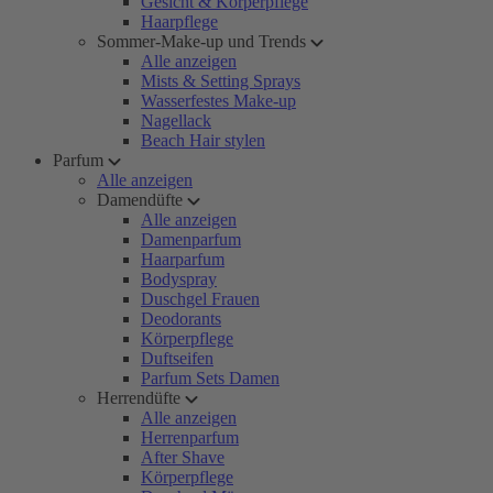
Gesicht & Körperpflege
Haarpflege
Sommer-Make-up und Trends
Alle anzeigen
Mists & Setting Sprays
Wasserfestes Make-up
Nagellack
Beach Hair stylen
Parfum
Alle anzeigen
Damendüfte
Alle anzeigen
Damenparfum
Haarparfum
Bodyspray
Duschgel Frauen
Deodorants
Körperpflege
Duftseifen
Parfum Sets Damen
Herrendüfte
Alle anzeigen
Herrenparfum
After Shave
Körperpflege