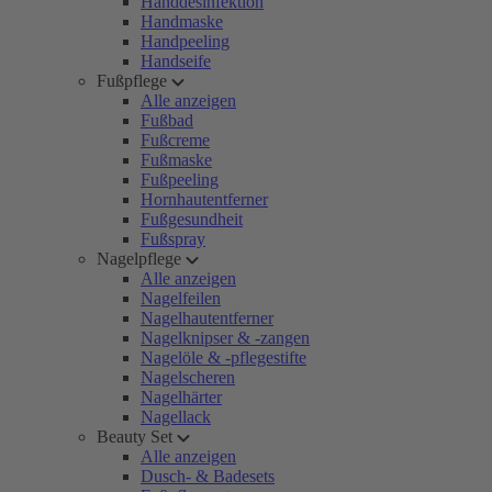
Handdesinfektion
Handmaske
Handpeeling
Handseife
Fußpflege
Alle anzeigen
Fußbad
Fußcreme
Fußmaske
Fußpeeling
Hornhautentferner
Fußgesundheit
Fußspray
Nagelpflege
Alle anzeigen
Nagelfeilen
Nagelhautentferner
Nagelknipser & -zangen
Nagelöle & -pflegestifte
Nagelscheren
Nagelhärter
Nagellack
Beauty Set
Alle anzeigen
Dusch- & Badesets