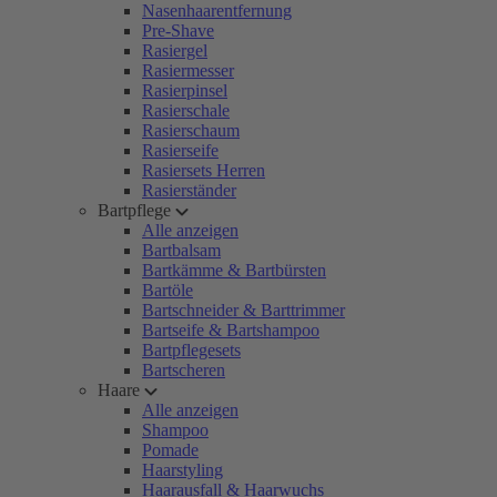
Nasenhaarentfernung
Pre-Shave
Rasiergel
Rasiermesser
Rasierpinsel
Rasierschale
Rasierschaum
Rasierseife
Rasiersets Herren
Rasierständer
Bartpflege
Alle anzeigen
Bartbalsam
Bartkämme & Bartbürsten
Bartöle
Bartschneider & Barttrimmer
Bartseife & Bartshampoo
Bartpflegesets
Bartscheren
Haare
Alle anzeigen
Shampoo
Pomade
Haarstyling
Haarausfall & Haarwuchs