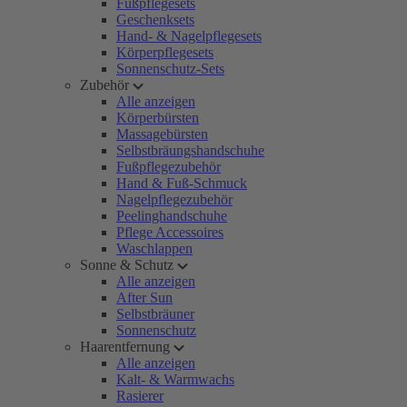
Fußpflegesets
Geschenksets
Hand- & Nagelpflegesets
Körperpflegesets
Sonnenschutz-Sets
Zubehör
Alle anzeigen
Körperbürsten
Massagebürsten
Selbstbräungshandschuhe
Fußpflegezubehör
Hand & Fuß-Schmuck
Nagelpflegezubehör
Peelinghandschuhe
Pflege Accessoires
Waschlappen
Sonne & Schutz
Alle anzeigen
After Sun
Selbstbräuner
Sonnenschutz
Haarentfernung
Alle anzeigen
Kalt- & Warmwachs
Rasierer