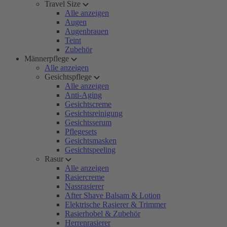
Travel Size
Alle anzeigen
Augen
Augenbrauen
Teint
Zubehör
Männerpflege
Alle anzeigen
Gesichtspflege
Alle anzeigen
Anti-Aging
Gesichtscreme
Gesichtsreinigung
Gesichtsserum
Pflegesets
Gesichtsmasken
Gesichtspeeling
Rasur
Alle anzeigen
Rasiercreme
Nassrasierer
After Shave Balsam & Lotion
Elektrische Rasierer & Trimmer
Rasierhobel & Zubehör
Herrenrasierer