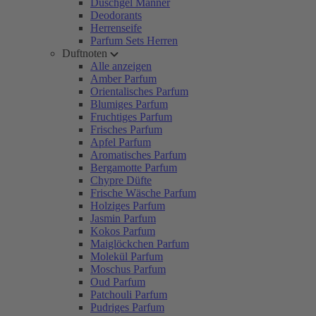
Duschgel Männer
Deodorants
Herrenseife
Parfum Sets Herren
Duftnoten
Alle anzeigen
Amber Parfum
Orientalisches Parfum
Blumiges Parfum
Fruchtiges Parfum
Frisches Parfum
Apfel Parfum
Aromatisches Parfum
Bergamotte Parfum
Chypre Düfte
Frische Wäsche Parfum
Holziges Parfum
Jasmin Parfum
Kokos Parfum
Maiglöckchen Parfum
Molekül Parfum
Moschus Parfum
Oud Parfum
Patchouli Parfum
Pudriges Parfum