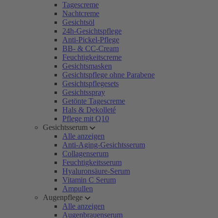
Tagescreme
Nachtcreme
Gesichtsöl
24h-Gesichtspflege
Anti-Pickel-Pflege
BB- & CC-Cream
Feuchtigkeitscreme
Gesichtsmasken
Gesichtspflege ohne Parabene
Gesichtspflegesets
Gesichtsspray
Getönte Tagescreme
Hals & Dekolleté
Pflege mit Q10
Gesichtsserum
Alle anzeigen
Anti-Aging-Gesichtsserum
Collagenserum
Feuchtigkeitsserum
Hyaluronsäure-Serum
Vitamin C Serum
Ampullen
Augenpflege
Alle anzeigen
Augenbrauenserum