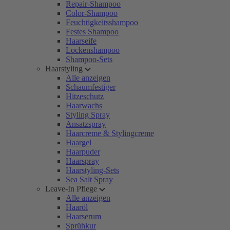
Repair-Shampoo
Color-Shampoo
Feuchtigkeitsshampoo
Festes Shampoo
Haarseife
Lockenshampoo
Shampoo-Sets
Haarstyling
Alle anzeigen
Schaumfestiger
Hitzeschutz
Haarwachs
Styling Spray
Ansatzspray
Haarcreme & Stylingcreme
Haargel
Haarpuder
Haarspray
Haarstyling-Sets
Sea Salt Spray
Leave-In Pflege
Alle anzeigen
Haaröl
Haarserum
Sprühkur