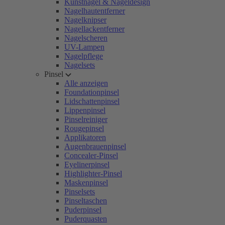
Kunstnägel & Nageldesign
Nagelhautentferner
Nagelknipser
Nagellackentferner
Nagelscheren
UV-Lampen
Nagelpflege
Nagelsets
Pinsel
Alle anzeigen
Foundationpinsel
Lidschattenpinsel
Lippenpinsel
Pinselreiniger
Rougepinsel
Applikatoren
Augenbrauenpinsel
Concealer-Pinsel
Eyelinerpinsel
Highlighter-Pinsel
Maskenpinsel
Pinselsets
Pinseltaschen
Puderpinsel
Puderquasten