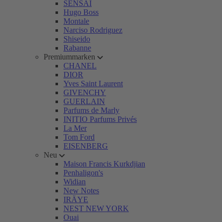
SENSAI
Hugo Boss
Montale
Narciso Rodriguez
Shiseido
Rabanne
Premiummarken
CHANEL
DIOR
Yves Saint Laurent
GIVENCHY
GUERLAIN
Parfums de Marly
INITIO Parfums Privés
La Mer
Tom Ford
EISENBERG
Neu
Maison Francis Kurkdjian
Penhaligon's
Widian
New Notes
IRÄYE
NEST NEW YORK
Ouai