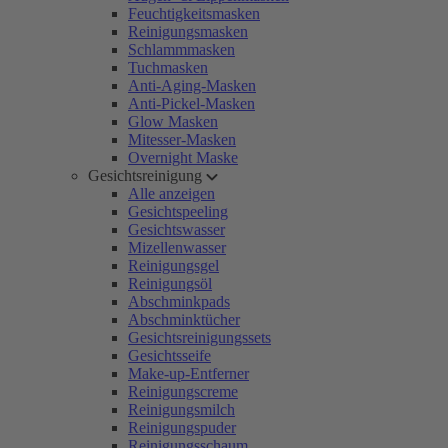
Feuchtigkeitsmasken
Reinigungsmasken
Schlammmasken
Tuchmasken
Anti-Aging-Masken
Anti-Pickel-Masken
Glow Masken
Mitesser-Masken
Overnight Maske
Gesichtsreinigung
Alle anzeigen
Gesichtspeeling
Gesichtswasser
Mizellenwasser
Reinigungsgel
Reinigungsöl
Abschminkpads
Abschminktücher
Gesichtsreinigungssets
Gesichtsseife
Make-up-Entferner
Reinigungscreme
Reinigungsmilch
Reinigungspuder
Reinigungsschaum