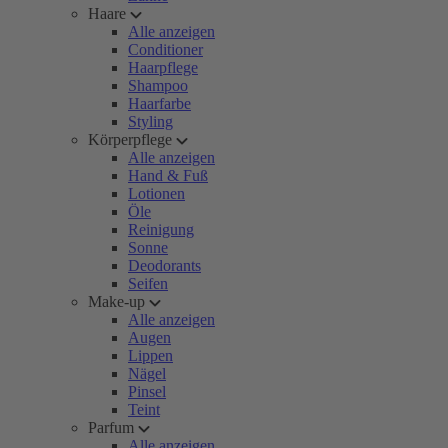
Haare
Alle anzeigen
Conditioner
Haarpflege
Shampoo
Haarfarbe
Styling
Körperpflege
Alle anzeigen
Hand & Fuß
Lotionen
Öle
Reinigung
Sonne
Deodorants
Seifen
Make-up
Alle anzeigen
Augen
Lippen
Nägel
Pinsel
Teint
Parfum
Alle anzeigen