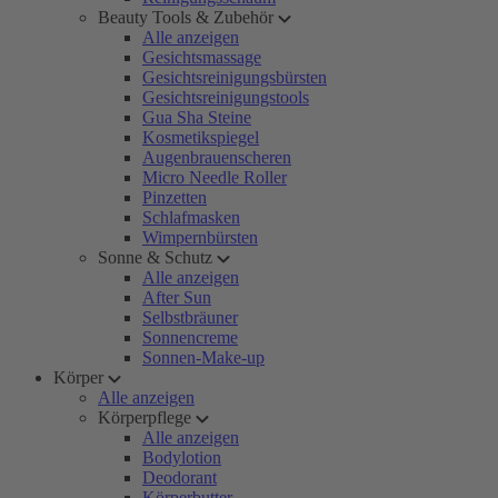
Beauty Tools & Zubehör
Alle anzeigen
Gesichtsmassage
Gesichtsreinigungsbürsten
Gesichtsreinigungstools
Gua Sha Steine
Kosmetikspiegel
Augenbrauenscheren
Micro Needle Roller
Pinzetten
Schlafmasken
Wimpernbürsten
Sonne & Schutz
Alle anzeigen
After Sun
Selbstbräuner
Sonnencreme
Sonnen-Make-up
Körper
Alle anzeigen
Körperpflege
Alle anzeigen
Bodylotion
Deodorant
Körperbutter