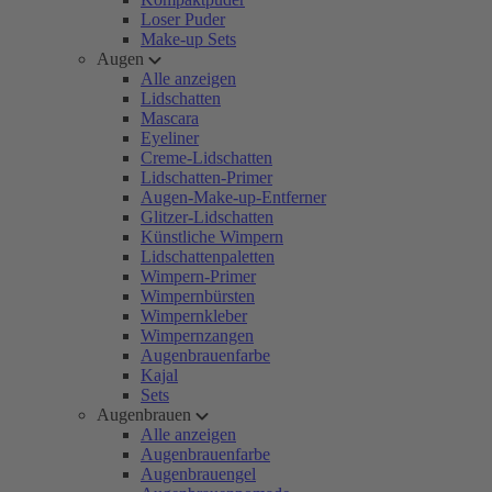
Loser Puder
Make-up Sets
Augen
Alle anzeigen
Lidschatten
Mascara
Eyeliner
Creme-Lidschatten
Lidschatten-Primer
Augen-Make-up-Entferner
Glitzer-Lidschatten
Künstliche Wimpern
Lidschattenpaletten
Wimpern-Primer
Wimpernbürsten
Wimpernkleber
Wimpernzangen
Augenbrauenfarbe
Kajal
Sets
Augenbrauen
Alle anzeigen
Augenbrauenfarbe
Augenbrauengel