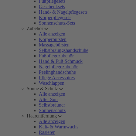
Fußpflegesets
Geschenksets
Hand- & Nagelpflegesets
Körperpflegesets
Sonnenschutz-Sets
Zubehör
Alle anzeigen
Körperbürsten
Massagebürsten
Selbstbräungshandschuhe
Fußpflegezubehör
Hand & Fuß-Schmuck
Nagelpflegezubehör
Peelinghandschuhe
Pflege Accessoires
Waschlappen
Sonne & Schutz
Alle anzeigen
After Sun
Selbstbräuner
Sonnenschutz
Haarentfernung
Alle anzeigen
Kalt- & Warmwachs
Rasierer