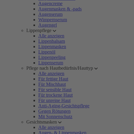
Augencreme
Augenmasken & -pads
Augenserum
Wimpernserum
Augengel
Lippenpflege
Alle anzeigen
Lippenbalsam
Lippenmasken
Lippenöl
Lippenpeeling
Lippenserum
Pflege nach Hautbedürfnis/Hauttyp
Alle anzeigen
Für fettige Haut
Für Mischhaut
Für sensible Haut
Für trockene Haut
Für unreine Haut
Anti-Aging-Gesichtspflege
Gegen Rötungen
Mit Sonnenschutz
Gesichtsmasken
Alle anzeigen
Augen- & Lippenmasken