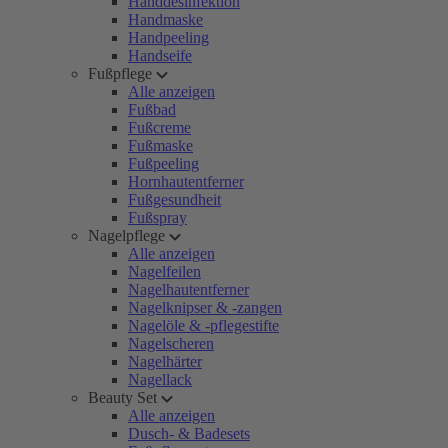
Handdesinfektion
Handmaske
Handpeeling
Handseife
Fußpflege
Alle anzeigen
Fußbad
Fußcreme
Fußmaske
Fußpeeling
Hornhautentferner
Fußgesundheit
Fußspray
Nagelpflege
Alle anzeigen
Nagelfeilen
Nagelhautentferner
Nagelknipser & -zangen
Nagelöle & -pflegestifte
Nagelscheren
Nagelhärter
Nagellack
Beauty Set
Alle anzeigen
Dusch- & Badesets