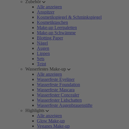
Zubehör
Alle anzeigen
Anspitzer
Kosmetikspiegel & Schminkspiegel
Kosmetiktaschen
Make-up Leerpaletten
Make-up Schwämme
Blotting Paper
Nägel
Augen
Lippen
Sets
Teint
Wasserfestes Make-up
Alle anzeigen
Wasserfeste Eyeliner
Wasserfeste Foundation
Wasserfeste Mascara
Wasserfester Concealer
Wasserfester Lidschatten
Wasserfeste Augenbrauenstifte
Highlights
Alle anzeigen
Glow Make-up
Veganes Make-up