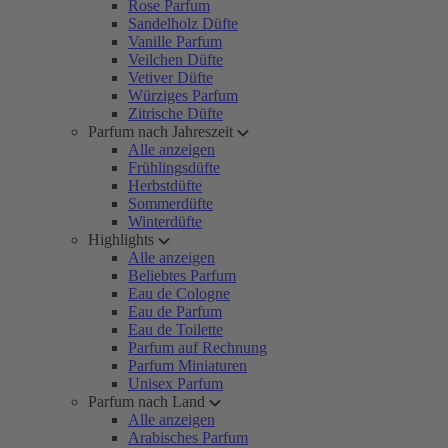
Rose Parfum
Sandelholz Düfte
Vanille Parfum
Veilchen Düfte
Vetiver Düfte
Würziges Parfum
Zitrische Düfte
Parfum nach Jahreszeit
Alle anzeigen
Frühlingsdüfte
Herbstdüfte
Sommerdüfte
Winterdüfte
Highlights
Alle anzeigen
Beliebtes Parfum
Eau de Cologne
Eau de Parfum
Eau de Toilette
Parfum auf Rechnung
Parfum Miniaturen
Unisex Parfum
Parfum nach Land
Alle anzeigen
Arabisches Parfum