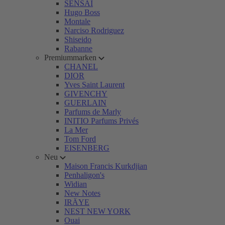
SENSAI
Hugo Boss
Montale
Narciso Rodriguez
Shiseido
Rabanne
Premiummarken
CHANEL
DIOR
Yves Saint Laurent
GIVENCHY
GUERLAIN
Parfums de Marly
INITIO Parfums Privés
La Mer
Tom Ford
EISENBERG
Neu
Maison Francis Kurkdjian
Penhaligon's
Widian
New Notes
IRÄYE
NEST NEW YORK
Ouai