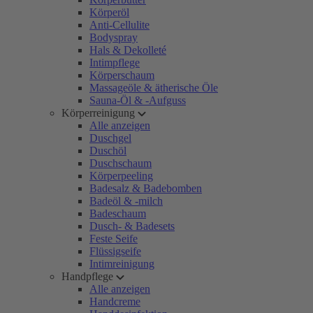
Körperöl
Anti-Cellulite
Bodyspray
Hals & Dekolleté
Intimpflege
Körperschaum
Massageöle & ätherische Öle
Sauna-Öl & -Aufguss
Körperreinigung
Alle anzeigen
Duschgel
Duschöl
Duschschaum
Körperpeeling
Badesalz & Badebomben
Badeöl & -milch
Badeschaum
Dusch- & Badesets
Feste Seife
Flüssigseife
Intimreinigung
Handpflege
Alle anzeigen
Handcreme