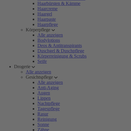
Haarbürsten & Kämme
Haarcreme
Haargel
Haarpaste
Haarpflege
Körperpflege
Alle anzeigen
Bodylotions
Deos & Antitranspirants
Duschgel & Duschpflege
Körperreinigung & Scrubs
Seife
Drogerie
Alle anzeigen
Gesichtspflege
Alle anzeigen
Anti-Aging
Augen
Lippen
Nachtpflege
Tagespflege
Rasur
Reinigung
Sonne
Zähne