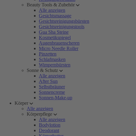
Beauty Tools & Zubehör
Alle anzeigen
Gesichtsmassage
Gesichtsreinigungsbürsten
Gesichtsreinigungstools
Gua Sha Steine
Kosmetikspiegel
Augenbrauenscheren
Micro Needle Roller
Pinzetten
Schlafmasken
Wimpernbürsten
Sonne & Schutz
Alle anzeigen
After Sun
Selbstbräuner
Sonnencreme
Sonnen-Make-up
Körper
Alle anzeigen
Körperpflege
Alle anzeigen
Bodylotion
Deodorant
Körperbutter