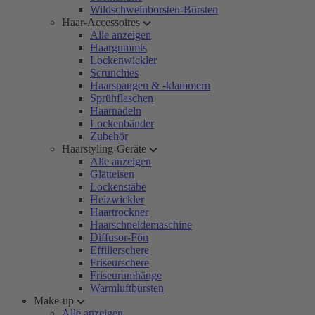
Wildschweinborsten-Bürsten
Haar-Accessoires
Alle anzeigen
Haargummis
Lockenwickler
Scrunchies
Haarspangen & -klammern
Sprühflaschen
Haarnadeln
Lockenbänder
Zubehör
Haarstyling-Geräte
Alle anzeigen
Glätteisen
Lockenstäbe
Heizwickler
Haartrockner
Haarschneidemaschine
Diffusor-Fön
Effilierschere
Friseurschere
Friseurumhänge
Warmluftbürsten
Make-up
Alle anzeigen