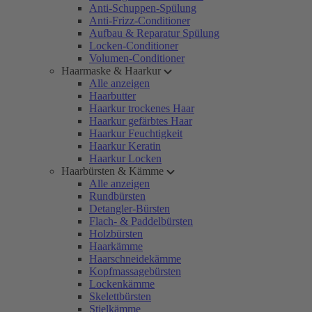
Anti-Schuppen-Spülung
Anti-Frizz-Conditioner
Aufbau & Reparatur Spülung
Locken-Conditioner
Volumen-Conditioner
Haarmaske & Haarkur
Alle anzeigen
Haarbutter
Haarkur trockenes Haar
Haarkur gefärbtes Haar
Haarkur Feuchtigkeit
Haarkur Keratin
Haarkur Locken
Haarbürsten & Kämme
Alle anzeigen
Rundbürsten
Detangler-Bürsten
Flach- & Paddelbürsten
Holzbürsten
Haarkämme
Haarschneidekämme
Kopfmassagebürsten
Lockenkämme
Skelettbürsten
Stielkämme