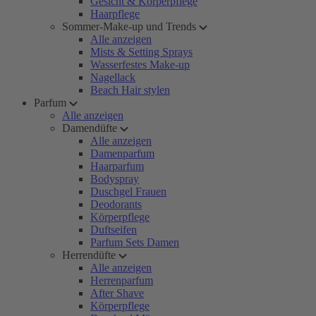
Gesicht & Körperpflege
Haarpflege
Sommer-Make-up und Trends
Alle anzeigen
Mists & Setting Sprays
Wasserfestes Make-up
Nagellack
Beach Hair stylen
Parfum
Alle anzeigen
Damendüfte
Alle anzeigen
Damenparfum
Haarparfum
Bodyspray
Duschgel Frauen
Deodorants
Körperpflege
Duftseifen
Parfum Sets Damen
Herrendüfte
Alle anzeigen
Herrenparfum
After Shave
Körperpflege