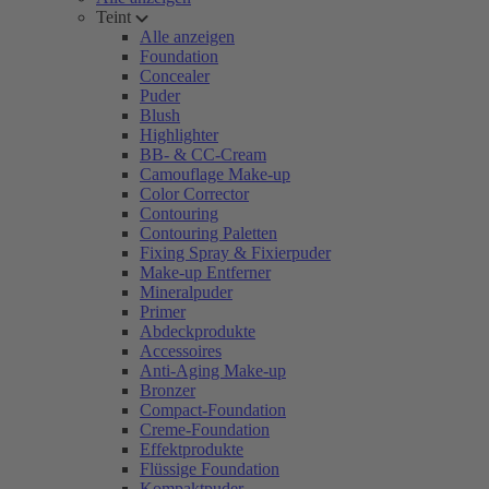
Teint
Alle anzeigen
Foundation
Concealer
Puder
Blush
Highlighter
BB- & CC-Cream
Camouflage Make-up
Color Corrector
Contouring
Contouring Paletten
Fixing Spray & Fixierpuder
Make-up Entferner
Mineralpuder
Primer
Abdeckprodukte
Accessoires
Anti-Aging Make-up
Bronzer
Compact-Foundation
Creme-Foundation
Effektprodukte
Flüssige Foundation
Kompaktpuder