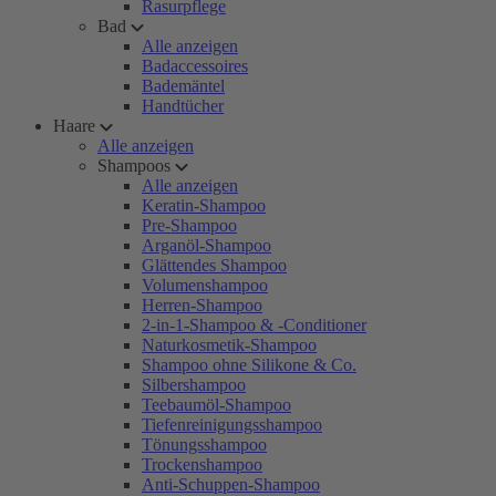
Rasurpflege
Bad
Alle anzeigen
Badaccessoires
Bademäntel
Handtücher
Haare
Alle anzeigen
Shampoos
Alle anzeigen
Keratin-Shampoo
Pre-Shampoo
Arganöl-Shampoo
Glättendes Shampoo
Volumenshampoo
Herren-Shampoo
2-in-1-Shampoo & -Conditioner
Naturkosmetik-Shampoo
Shampoo ohne Silikone & Co.
Silbershampoo
Teebaumöl-Shampoo
Tiefenreinigungsshampoo
Tönungsshampoo
Trockenshampoo
Anti-Schuppen-Shampoo