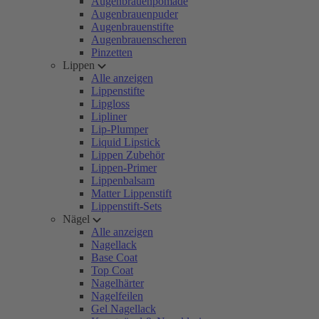
Augenbrauenpomade
Augenbrauenpuder
Augenbrauenstifte
Augenbrauenscheren
Pinzetten
Lippen
Alle anzeigen
Lippenstifte
Lipgloss
Lipliner
Lip-Plumper
Liquid Lipstick
Lippen Zubehör
Lippen-Primer
Lippenbalsam
Matter Lippenstift
Lippenstift-Sets
Nägel
Alle anzeigen
Nagellack
Base Coat
Top Coat
Nagelhärter
Nagelfeilen
Gel Nagellack