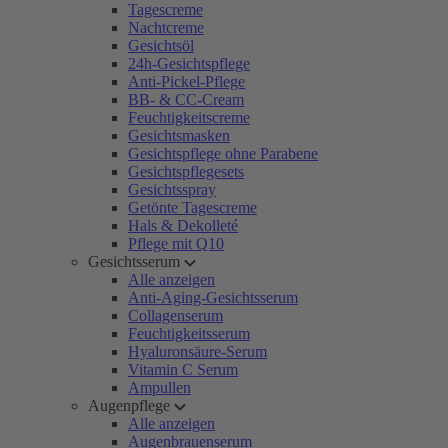
Tagescreme
Nachtcreme
Gesichtsöl
24h-Gesichtspflege
Anti-Pickel-Pflege
BB- & CC-Cream
Feuchtigkeitscreme
Gesichtsmasken
Gesichtspflege ohne Parabene
Gesichtspflegesets
Gesichtsspray
Getönte Tagescreme
Hals & Dekolleté
Pflege mit Q10
Gesichtsserum
Alle anzeigen
Anti-Aging-Gesichtsserum
Collagenserum
Feuchtigkeitsserum
Hyaluronsäure-Serum
Vitamin C Serum
Ampullen
Augenpflege
Alle anzeigen
Augenbrauenserum