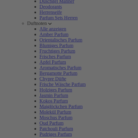
Duschgel Männer
Deodorants
Herrenseife
Parfum Sets Herren
Duftnoten
Alle anzeigen
Amber Parfum
Orientalisches Parfum
Blumiges Parfum
Fruchtiges Parfum
Frisches Parfum
Apfel Parfum
Aromatisches Parfum
Bergamotte Parfum
Chypre Düfte
Frische Wäsche Parfum
Holziges Parfum
Jasmin Parfum
Kokos Parfum
Maiglöckchen Parfum
Molekül Parfum
Moschus Parfum
Oud Parfum
Patchouli Parfum
Pudriges Parfum