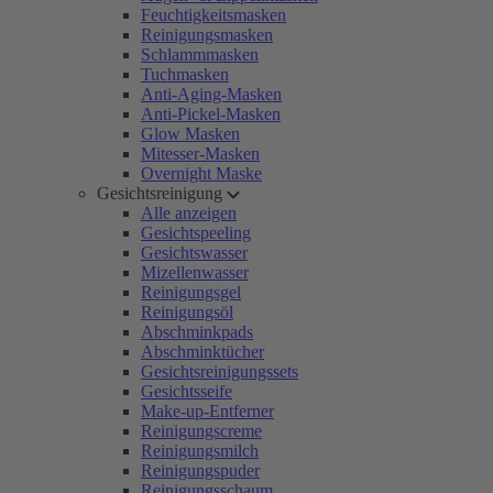
Feuchtigkeitsmasken
Reinigungsmasken
Schlammmasken
Tuchmasken
Anti-Aging-Masken
Anti-Pickel-Masken
Glow Masken
Mitesser-Masken
Overnight Maske
Gesichtsreinigung
Alle anzeigen
Gesichtspeeling
Gesichtswasser
Mizellenwasser
Reinigungsgel
Reinigungsöl
Abschminkpads
Abschminktücher
Gesichtsreinigungssets
Gesichtsseife
Make-up-Entferner
Reinigungscreme
Reinigungsmilch
Reinigungspuder
Reinigungsschaum