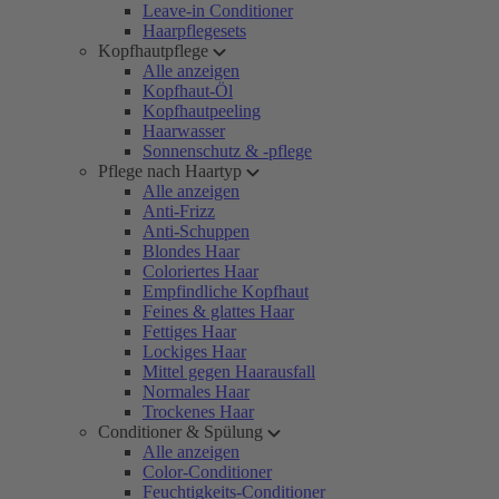
Leave-in Conditioner
Haarpflegesets
Kopfhautpflege
Alle anzeigen
Kopfhaut-Öl
Kopfhautpeeling
Haarwasser
Sonnenschutz & -pflege
Pflege nach Haartyp
Alle anzeigen
Anti-Frizz
Anti-Schuppen
Blondes Haar
Coloriertes Haar
Empfindliche Kopfhaut
Feines & glattes Haar
Fettiges Haar
Lockiges Haar
Mittel gegen Haarausfall
Normales Haar
Trockenes Haar
Conditioner & Spülung
Alle anzeigen
Color-Conditioner
Feuchtigkeits-Conditioner