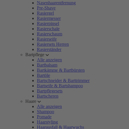
Nasenhaarentfernung
Pre-Shave
Rasiergel
Rasiermesser
Rasierpinsel
Rasierschale
Rasierschaum
Rasierseife
Rasiersets Herren
Rasierständer
Bartpflege
Alle anzeigen
Bartbalsam
Bartkämme & Bartbürsten
Bartöle
Bartschneider & Barttrimmer
Bartseife & Bartshampoo
Bartpflegesets
Bartscheren
Haare
Alle anzeigen
Shampoo
Pomade
Haarstyling
Haarausfall & Haarwuchs