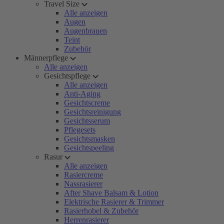
Travel Size
Alle anzeigen
Augen
Augenbrauen
Teint
Zubehör
Männerpflege
Alle anzeigen
Gesichtspflege
Alle anzeigen
Anti-Aging
Gesichtscreme
Gesichtsreinigung
Gesichtsserum
Pflegesets
Gesichtsmasken
Gesichtspeeling
Rasur
Alle anzeigen
Rasiercreme
Nassrasierer
After Shave Balsam & Lotion
Elektrische Rasierer & Trimmer
Rasierhobel & Zubehör
Herrenrasierer