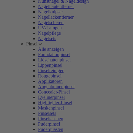
Kunstnägel & Nageldesign
Nagelhautentferner
Nagelknipser
Nagellackentferner
Nagelscheren
UV-Lampen
Nagelpflege
Nagelsets
Pinsel
Alle anzeigen
Foundationpinsel
Lidschattenpinsel
Lippenpinsel
Pinselreiniger
Rougepinsel
Applikatoren
Augenbrauenpinsel
Concealer-Pinsel
Eyelinerpinsel
Highlighter-Pinsel
Maskenpinsel
Pinselsets
Pinseltaschen
Puderpinsel
Puderquasten