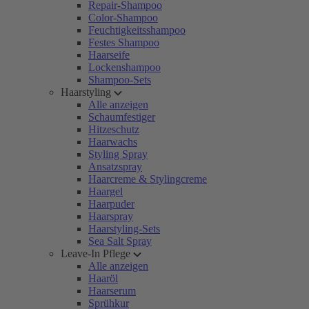
Repair-Shampoo
Color-Shampoo
Feuchtigkeitsshampoo
Festes Shampoo
Haarseife
Lockenshampoo
Shampoo-Sets
Haarstyling
Alle anzeigen
Schaumfestiger
Hitzeschutz
Haarwachs
Styling Spray
Ansatzspray
Haarcreme & Stylingcreme
Haargel
Haarpuder
Haarspray
Haarstyling-Sets
Sea Salt Spray
Leave-In Pflege
Alle anzeigen
Haaröl
Haarserum
Sprühkur