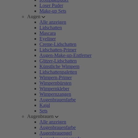
Loser Puder
Make-up Sets
Augen
Alle anzeigen
Lidschatten
Mascara
Eyeliner
Creme-Lidschatten
Lidschatten-Primer
Augen-Make-up-Entferner
Glitzer-Lidschatten
Künstliche Wimpern
Lidschattenpaletten
Wimpern-Primer
Wimpernbürsten
Wimpernkleber
Wimpernzangen
Augenbrauenfarbe
Kajal
Sets
Augenbrauen
Alle anzeigen
Augenbrauenfarbe
Augenbrauengel