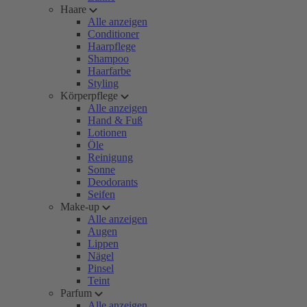
Haare
Alle anzeigen
Conditioner
Haarpflege
Shampoo
Haarfarbe
Styling
Körperpflege
Alle anzeigen
Hand & Fuß
Lotionen
Öle
Reinigung
Sonne
Deodorants
Seifen
Make-up
Alle anzeigen
Augen
Lippen
Nägel
Pinsel
Teint
Parfum
Alle anzeigen