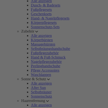
Alle anzeigen
Dusch- & Badesets
Fußpflegesets
Geschenksets
Hand- & Nagelpflegesets
Körperpflegesets
Sonnenschutz-Sets
Zubehör
Alle anzeigen
Körperbürsten
Massagebürsten
Selbstbräungshandschuhe
Fußpflegezubehör
Hand & Fuß-Schmuck
Nagelpflegezubehör
Peelinghandschuhe
Pflege Accessoires
Waschlappen
Sonne & Schutz
Alle anzeigen
After Sun
Selbstbräuner
Sonnenschutz
Haarentfernung
Alle anzeigen