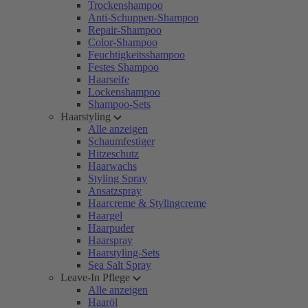
Trockenshampoo
Anti-Schuppen-Shampoo
Repair-Shampoo
Color-Shampoo
Feuchtigkeitsshampoo
Festes Shampoo
Haarseife
Lockenshampoo
Shampoo-Sets
Haarstyling
Alle anzeigen
Schaumfestiger
Hitzeschutz
Haarwachs
Styling Spray
Ansatzspray
Haarcreme & Stylingcreme
Haargel
Haarpuder
Haarspray
Haarstyling-Sets
Sea Salt Spray
Leave-In Pflege
Alle anzeigen
Haaröl