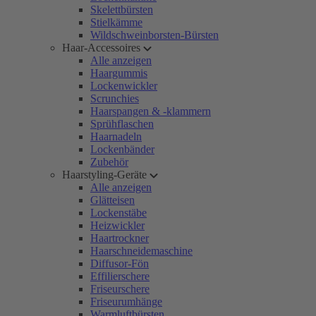
Skelettbürsten
Stielkämme
Wildschweinborsten-Bürsten
Haar-Accessoires
Alle anzeigen
Haargummis
Lockenwickler
Scrunchies
Haarspangen & -klammern
Sprühflaschen
Haarnadeln
Lockenbänder
Zubehör
Haarstyling-Geräte
Alle anzeigen
Glätteisen
Lockenstäbe
Heizwickler
Haartrockner
Haarschneidemaschine
Diffusor-Fön
Effilierschere
Friseurschere
Friseurumhänge
Warmluftbürsten