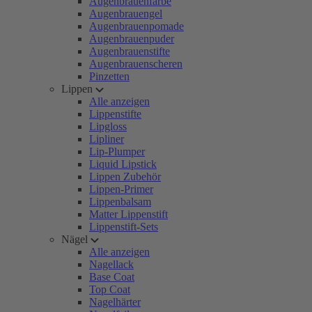
Augenbrauenfarbe
Augenbrauengel
Augenbrauenpomade
Augenbrauenpuder
Augenbrauenstifte
Augenbrauenscheren
Pinzetten
Lippen
Alle anzeigen
Lippenstifte
Lipgloss
Lipliner
Lip-Plumper
Liquid Lipstick
Lippen Zubehör
Lippen-Primer
Lippenbalsam
Matter Lippenstift
Lippenstift-Sets
Nägel
Alle anzeigen
Nagellack
Base Coat
Top Coat
Nagelhärter