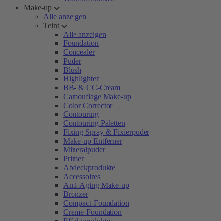
Make-up
Alle anzeigen
Teint
Alle anzeigen
Foundation
Concealer
Puder
Blush
Highlighter
BB- & CC-Cream
Camouflage Make-up
Color Corrector
Contouring
Contouring Paletten
Fixing Spray & Fixierpuder
Make-up Entferner
Mineralpuder
Primer
Abdeckprodukte
Accessoires
Anti-Aging Make-up
Bronzer
Compact-Foundation
Creme-Foundation
Effektprodukte