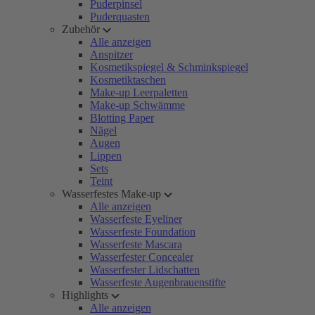
Puderpinsel
Puderquasten
Zubehör
Alle anzeigen
Anspitzer
Kosmetikspiegel & Schminkspiegel
Kosmetiktaschen
Make-up Leerpaletten
Make-up Schwämme
Blotting Paper
Nägel
Augen
Lippen
Sets
Teint
Wasserfestes Make-up
Alle anzeigen
Wasserfeste Eyeliner
Wasserfeste Foundation
Wasserfeste Mascara
Wasserfester Concealer
Wasserfester Lidschatten
Wasserfeste Augenbrauenstifte
Highlights
Alle anzeigen