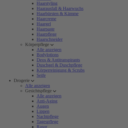
Haarstyling
Haarausfall & Haarwuchs
Haarbürsten & Kämme
Haarcreme
Haargel
Haarpaste
Haarpflege
Haarschneider
Körperpflege
Alle anzeigen
Bodylotions
Deos & Antitranspirants
Duschgel & Duschpflege
Körperreinigung & Scrubs
Seife
Drogerie
Alle anzeigen
Gesichtspflege
Alle anzeigen
Anti-Aging
Augen
Lippen
Nachtpflege
Tagespflege
Rasur