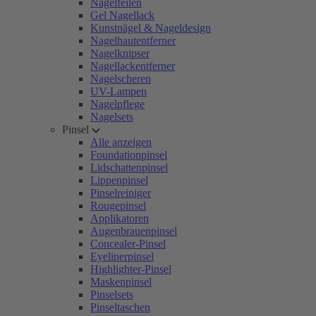
Nagelfeilen
Gel Nagellack
Kunstnägel & Nageldesign
Nagelhautentferner
Nagelknipser
Nagellackentferner
Nagelscheren
UV-Lampen
Nagelpflege
Nagelsets
Pinsel
Alle anzeigen
Foundationpinsel
Lidschattenpinsel
Lippenpinsel
Pinselreiniger
Rougepinsel
Applikatoren
Augenbrauenpinsel
Concealer-Pinsel
Eyelinerpinsel
Highlighter-Pinsel
Maskenpinsel
Pinselsets
Pinseltaschen