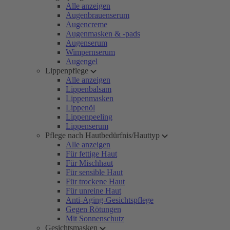
Alle anzeigen
Augenbrauenserum
Augencreme
Augenmasken & -pads
Augenserum
Wimpernserum
Augengel
Lippenpflege
Alle anzeigen
Lippenbalsam
Lippenmasken
Lippenöl
Lippenpeeling
Lippenserum
Pflege nach Hautbedürfnis/Hauttyp
Alle anzeigen
Für fettige Haut
Für Mischhaut
Für sensible Haut
Für trockene Haut
Für unreine Haut
Anti-Aging-Gesichtspflege
Gegen Rötungen
Mit Sonnenschutz
Gesichtsmasken