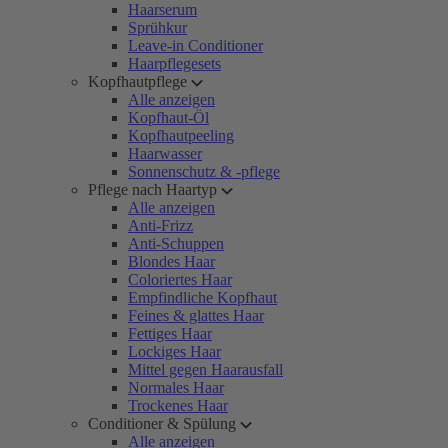
Haarserum
Sprühkur
Leave-in Conditioner
Haarpflegesets
Kopfhautpflege
Alle anzeigen
Kopfhaut-Öl
Kopfhautpeeling
Haarwasser
Sonnenschutz & -pflege
Pflege nach Haartyp
Alle anzeigen
Anti-Frizz
Anti-Schuppen
Blondes Haar
Coloriertes Haar
Empfindliche Kopfhaut
Feines & glattes Haar
Fettiges Haar
Lockiges Haar
Mittel gegen Haarausfall
Normales Haar
Trockenes Haar
Conditioner & Spülung
Alle anzeigen