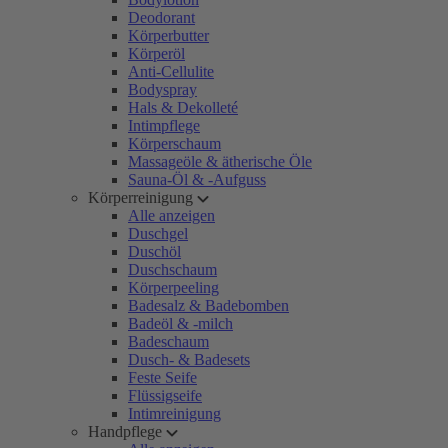
Deodorant
Körperbutter
Körperöl
Anti-Cellulite
Bodyspray
Hals & Dekolleté
Intimpflege
Körperschaum
Massageöle & ätherische Öle
Sauna-Öl & -Aufguss
Körperreinigung
Alle anzeigen
Duschgel
Duschöl
Duschschaum
Körperpeeling
Badesalz & Badebomben
Badeöl & -milch
Badeschaum
Dusch- & Badesets
Feste Seife
Flüssigseife
Intimreinigung
Handpflege