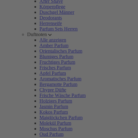
After Shave
Körperpflege
Duschgel Männer
Deodorants
Herrenseife
Parfum Sets Herren
Duftnoten
Alle anzeigen
Amber Parfum
Orientalisches Parfum
Blumiges Parfum
Fruchtiges Parfum
Frisches Parfum
Apfel Parfum
Aromatisches Parfum
Bergamotte Parfum
Chypre Düfte
Frische Wäsche Parfum
Holziges Parfum
Jasmin Parfum
Kokos Parfum
Maiglöckchen Parfum
Molekül Parfum
Moschus Parfum
Oud Parfum