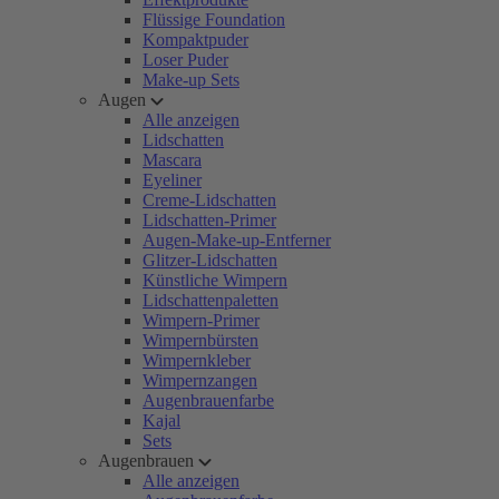
Flüssige Foundation
Kompaktpuder
Loser Puder
Make-up Sets
Augen
Alle anzeigen
Lidschatten
Mascara
Eyeliner
Creme-Lidschatten
Lidschatten-Primer
Augen-Make-up-Entferner
Glitzer-Lidschatten
Künstliche Wimpern
Lidschattenpaletten
Wimpern-Primer
Wimpernbürsten
Wimpernkleber
Wimpernzangen
Augenbrauenfarbe
Kajal
Sets
Augenbrauen
Alle anzeigen