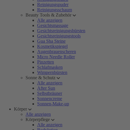
Reinigungspuder
Reinigungsschaum
Beauty Tools & Zubehör
Alle anzeigen
Gesichtsmassage
Gesichtsreinigungsbürsten
Gesichtsreinigungstools
Gua Sha Steine
Kosmetikspiegel
Augenbrauenscheren
Micro Needle Roller
Pinzetten
Schlafmasken
Wimpernbürsten
Sonne & Schutz
Alle anzeigen
After Sun
Selbstbräuner
Sonnencreme
Sonnen-Make-up
Körper
Alle anzeigen
Körperpflege
Alle anzeigen
Bodylotion