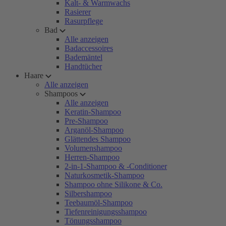
Kalt- & Warmwachs
Rasierer
Rasurpflege
Bad
Alle anzeigen
Badaccessoires
Bademäntel
Handtücher
Haare
Alle anzeigen
Shampoos
Alle anzeigen
Keratin-Shampoo
Pre-Shampoo
Arganöl-Shampoo
Glättendes Shampoo
Volumenshampoo
Herren-Shampoo
2-in-1-Shampoo & -Conditioner
Naturkosmetik-Shampoo
Shampoo ohne Silikone & Co.
Silbershampoo
Teebaumöl-Shampoo
Tiefenreinigungsshampoo
Tönungsshampoo