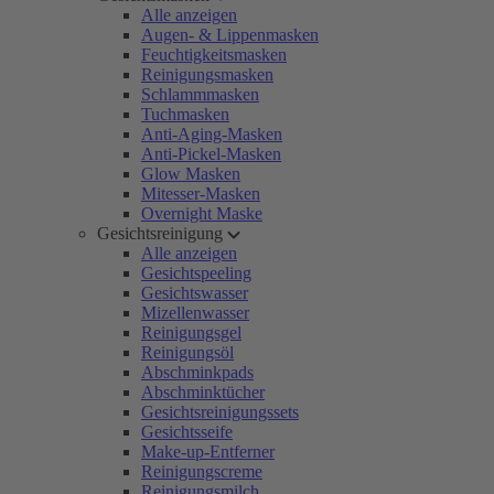
Alle anzeigen
Augen- & Lippenmasken
Feuchtigkeitsmasken
Reinigungsmasken
Schlammmasken
Tuchmasken
Anti-Aging-Masken
Anti-Pickel-Masken
Glow Masken
Mitesser-Masken
Overnight Maske
Gesichtsreinigung
Alle anzeigen
Gesichtspeeling
Gesichtswasser
Mizellenwasser
Reinigungsgel
Reinigungsöl
Abschminkpads
Abschminktücher
Gesichtsreinigungssets
Gesichtsseife
Make-up-Entferner
Reinigungscreme
Reinigungsmilch