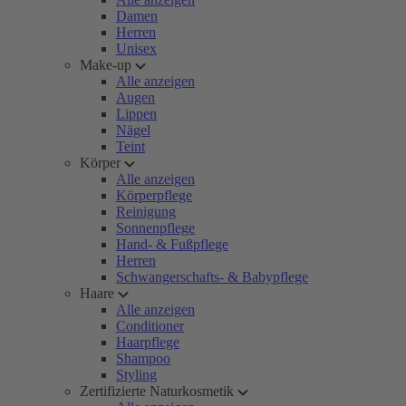
Damen
Herren
Unisex
Make-up
Alle anzeigen
Augen
Lippen
Nägel
Teint
Körper
Alle anzeigen
Körperpflege
Reinigung
Sonnenpflege
Hand- & Fußpflege
Herren
Schwangerschafts- & Babypflege
Haare
Alle anzeigen
Conditioner
Haarpflege
Shampoo
Styling
Zertifizierte Naturkosmetik