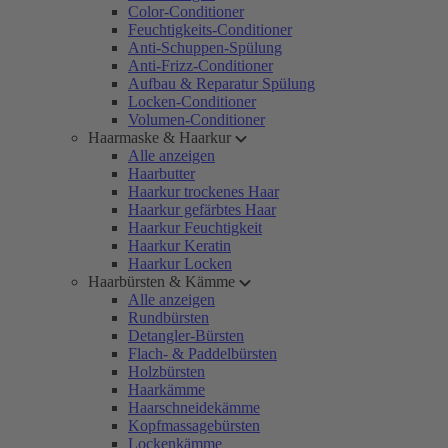
Color-Conditioner
Feuchtigkeits-Conditioner
Anti-Schuppen-Spülung
Anti-Frizz-Conditioner
Aufbau & Reparatur Spülung
Locken-Conditioner
Volumen-Conditioner
Haarmaske & Haarkur
Alle anzeigen
Haarbutter
Haarkur trockenes Haar
Haarkur gefärbtes Haar
Haarkur Feuchtigkeit
Haarkur Keratin
Haarkur Locken
Haarbürsten & Kämme
Alle anzeigen
Rundbürsten
Detangler-Bürsten
Flach- & Paddelbürsten
Holzbürsten
Haarkämme
Haarschneidekämme
Kopfmassagebürsten
Lockenkämme