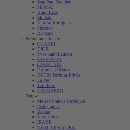
Jean Paul Gaultier
SENSAI
Hugo Boss
Montale
Narciso Rodriguez
Shiseido
Rabanne
Premiummarken
CHANEL
DIOR
Yves Saint Laurent
GIVENCHY
GUERLAIN
Parfums de Marly
INITIO Parfums Privés
La Mer
Tom Ford
EISENBERG
Neu
Maison Francis Kurkdjian
Penhaligon's
Widian
New Notes
IRÄYE
NEST NEW YORK