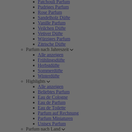
Patchouli Parfum
Pudriges Parfum
Rose Parfum
Sandelholz Düfte
Vanille Parfum
Veilchen Düfte
Vetiver Düfte
Würziges Parfum
Zitrische Düfte
Parfum nach Jahreszeit
Alle anzeigen
Frühlingsdüfte
Herbstdüfte
Sommerdüfte
Winterdüfte
Highlights
Alle anzeigen
Beliebtes Parfum
Eau de Cologne
Eau de Parfum
Eau de Toilette
Parfum auf Rechnung
Parfum Miniaturen
Unisex Parfum
Parfum nach Land