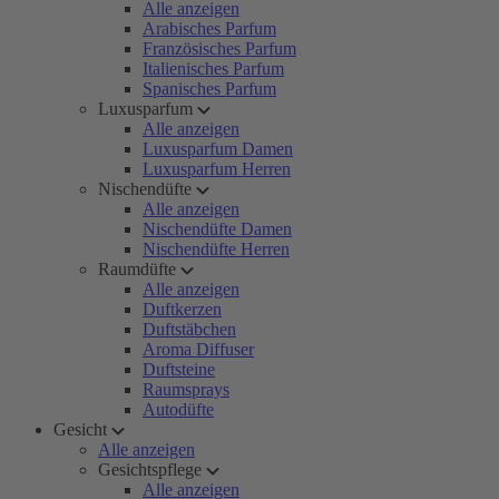
Alle anzeigen
Arabisches Parfum
Französisches Parfum
Italienisches Parfum
Spanisches Parfum
Luxusparfum
Alle anzeigen
Luxusparfum Damen
Luxusparfum Herren
Nischendüfte
Alle anzeigen
Nischendüfte Damen
Nischendüfte Herren
Raumdüfte
Alle anzeigen
Duftkerzen
Duftstäbchen
Aroma Diffuser
Duftsteine
Raumsprays
Autodüfte
Gesicht
Alle anzeigen
Gesichtspflege
Alle anzeigen