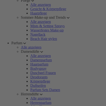
Pflege
Alle anzeigen
Gesicht & Körperpflege
Haarpflege
Sommer-Make-up und Trends
Alle anzeigen
Mists & Setting Sprays
Wasserfestes Make-up
Nagellack
Beach Hair stylen
Parfum
Alle anzeigen
Damendüfte
Alle anzeigen
Damenparfum
Haarparfum
Bodyspray
Duschgel Frauen
Deodorants
Körperpflege
Duftseifen
Parfum Sets Damen
Herrendüfte
Alle anzeigen
Herrenparfum