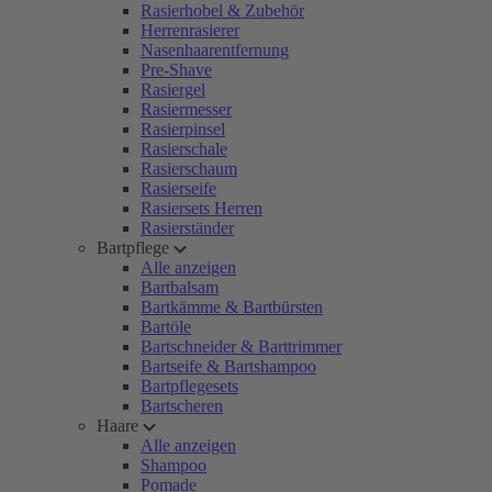
Rasierhobel & Zubehör
Herrenrasierer
Nasenhaarentfernung
Pre-Shave
Rasiergel
Rasiermesser
Rasierpinsel
Rasierschale
Rasierschaum
Rasierseife
Rasiersets Herren
Rasierständer
Bartpflege
Alle anzeigen
Bartbalsam
Bartkämme & Bartbürsten
Bartöle
Bartschneider & Barttrimmer
Bartseife & Bartshampoo
Bartpflegesets
Bartscheren
Haare
Alle anzeigen
Shampoo
Pomade