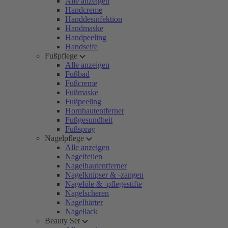
Alle anzeigen
Handcreme
Handdesinfektion
Handmaske
Handpeeling
Handseife
Fußpflege
Alle anzeigen
Fußbad
Fußcreme
Fußmaske
Fußpeeling
Hornhautentferner
Fußgesundheit
Fußspray
Nagelpflege
Alle anzeigen
Nagelfeilen
Nagelhautentferner
Nagelknipser & -zangen
Nagelöle & -pflegestifte
Nagelscheren
Nagelhärter
Nagellack
Beauty Set