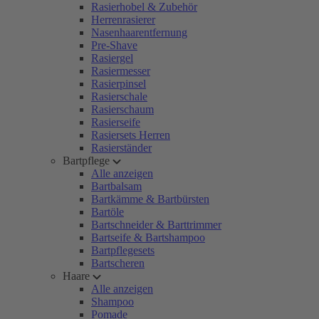
Rasierhobel & Zubehör
Herrenrasierer
Nasenhaarentfernung
Pre-Shave
Rasiergel
Rasiermesser
Rasierpinsel
Rasierschale
Rasierschaum
Rasierseife
Rasiersets Herren
Rasierständer
Bartpflege
Alle anzeigen
Bartbalsam
Bartkämme & Bartbürsten
Bartöle
Bartschneider & Barttrimmer
Bartseife & Bartshampoo
Bartpflegesets
Bartscheren
Haare
Alle anzeigen
Shampoo
Pomade