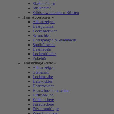
Skelettbürsten
Stielkämme
Wildschweinborsten-Bürsten
Haar-Accessoires
Alle anzeigen
Haargummis
Lockenwickler
Scrunchies
Haarspangen & -klammern
Sprühflaschen
Haarnadeln
Lockenbänder
Zubehör
Haarstyling-Geräte
Alle anzeigen
Glätteisen
Lockenstäbe
Heizwickler
Haartrockner
Haarschneidemaschine
Diffusor-Fön
Effilierschere
Friseurschere
Friseurumhänge
Warmluftbürsten