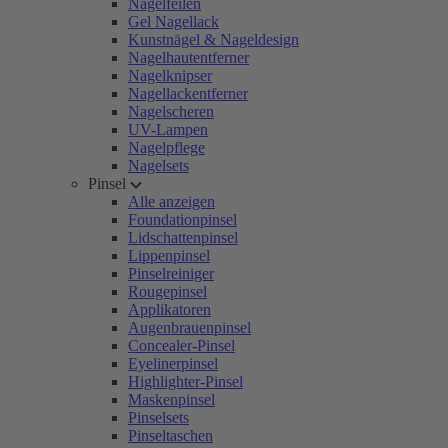
Nagelfeilen
Gel Nagellack
Kunstnägel & Nageldesign
Nagelhautentferner
Nagelknipser
Nagellackentferner
Nagelscheren
UV-Lampen
Nagelpflege
Nagelsets
Pinsel
Alle anzeigen
Foundationpinsel
Lidschattenpinsel
Lippenpinsel
Pinselreiniger
Rougepinsel
Applikatoren
Augenbrauenpinsel
Concealer-Pinsel
Eyelinerpinsel
Highlighter-Pinsel
Maskenpinsel
Pinselsets
Pinseltaschen