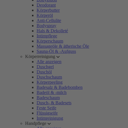
Deodorant
Körperbutter
Körperöl
Anti-Cellulite
Bodyspray
Hals & Dekolleté
Intimpflege
Körperschaum
Massageöle & ätherische Öle
Sauna-Öl & -Aufguss
Körperreinigung
Alle anzeigen
Duschgel
Duschöl
Duschschaum
Körperpeeling
Badesalz & Badebomben
Badeöl & -milch
Badeschaum
Dusch- & Badesets
Feste Seife
Flüssigseife
Intimreinigung
Handpflege