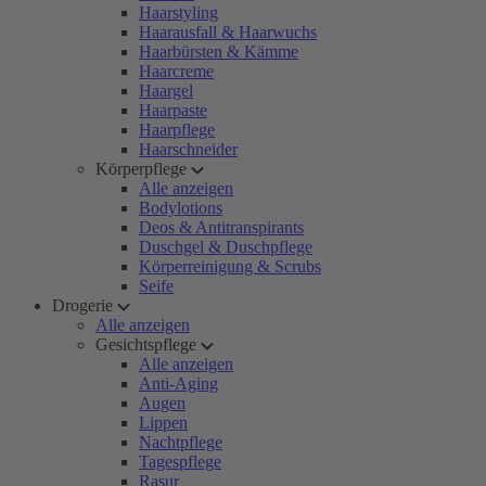
Haarstyling
Haarausfall & Haarwuchs
Haarbürsten & Kämme
Haarcreme
Haargel
Haarpaste
Haarpflege
Haarschneider
Körperpflege
Alle anzeigen
Bodylotions
Deos & Antitranspirants
Duschgel & Duschpflege
Körperreinigung & Scrubs
Seife
Drogerie
Alle anzeigen
Gesichtspflege
Alle anzeigen
Anti-Aging
Augen
Lippen
Nachtpflege
Tagespflege
Rasur