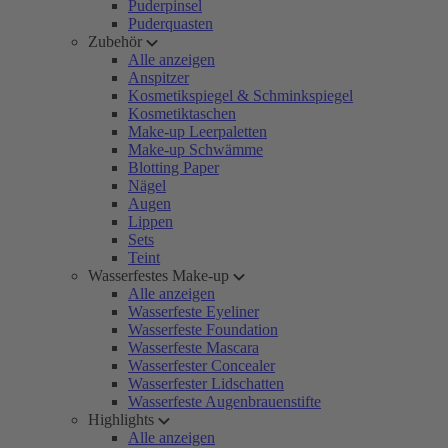
Puderpinsel
Puderquasten
Zubehör
Alle anzeigen
Anspitzer
Kosmetikspiegel & Schminkspiegel
Kosmetiktaschen
Make-up Leerpaletten
Make-up Schwämme
Blotting Paper
Nägel
Augen
Lippen
Sets
Teint
Wasserfestes Make-up
Alle anzeigen
Wasserfeste Eyeliner
Wasserfeste Foundation
Wasserfeste Mascara
Wasserfester Concealer
Wasserfester Lidschatten
Wasserfeste Augenbrauenstifte
Highlights
Alle anzeigen