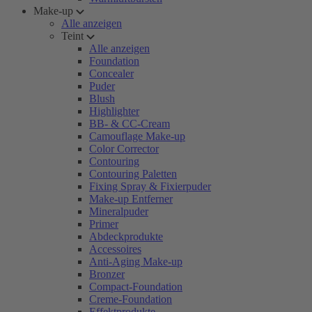
Make-up
Alle anzeigen
Teint
Alle anzeigen
Foundation
Concealer
Puder
Blush
Highlighter
BB- & CC-Cream
Camouflage Make-up
Color Corrector
Contouring
Contouring Paletten
Fixing Spray & Fixierpuder
Make-up Entferner
Mineralpuder
Primer
Abdeckprodukte
Accessoires
Anti-Aging Make-up
Bronzer
Compact-Foundation
Creme-Foundation
Effektprodukte