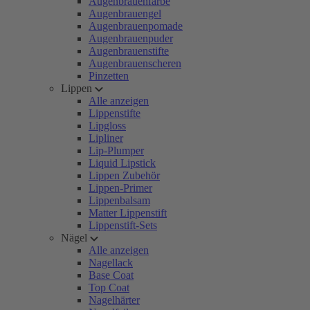
Augenbrauenfarbe
Augenbrauengel
Augenbrauenpomade
Augenbrauenpuder
Augenbrauenstifte
Augenbrauenscheren
Pinzetten
Lippen
Alle anzeigen
Lippenstifte
Lipgloss
Lipliner
Lip-Plumper
Liquid Lipstick
Lippen Zubehör
Lippen-Primer
Lippenbalsam
Matter Lippenstift
Lippenstift-Sets
Nägel
Alle anzeigen
Nagellack
Base Coat
Top Coat
Nagelhärter