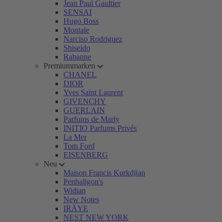
Jean Paul Gaultier
SENSAI
Hugo Boss
Montale
Narciso Rodriguez
Shiseido
Rabanne
Premiummarken
CHANEL
DIOR
Yves Saint Laurent
GIVENCHY
GUERLAIN
Parfums de Marly
INITIO Parfums Privés
La Mer
Tom Ford
EISENBERG
Neu
Maison Francis Kurkdjian
Penhaligon's
Widian
New Notes
IRÄYE
NEST NEW YORK