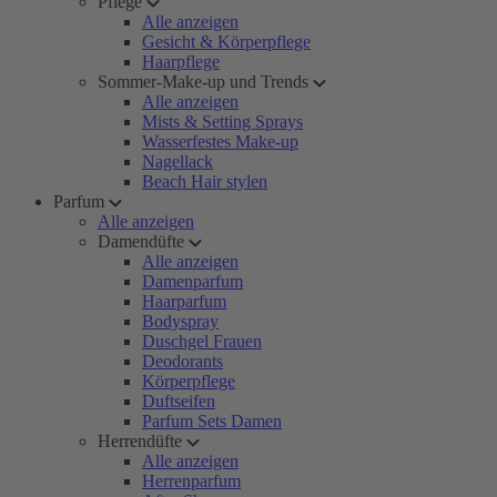
Pflege
Alle anzeigen
Gesicht & Körperpflege
Haarpflege
Sommer-Make-up und Trends
Alle anzeigen
Mists & Setting Sprays
Wasserfestes Make-up
Nagellack
Beach Hair stylen
Parfum
Alle anzeigen
Damendüfte
Alle anzeigen
Damenparfum
Haarparfum
Bodyspray
Duschgel Frauen
Deodorants
Körperpflege
Duftseifen
Parfum Sets Damen
Herrendüfte
Alle anzeigen
Herrenparfum