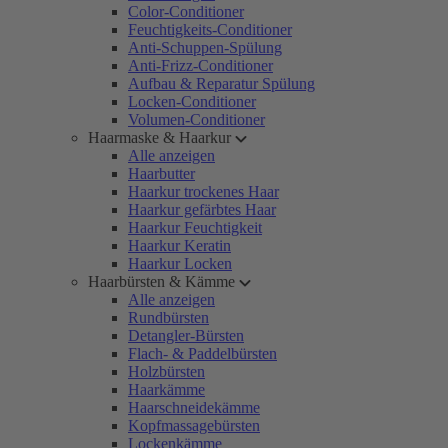
Color-Conditioner
Feuchtigkeits-Conditioner
Anti-Schuppen-Spülung
Anti-Frizz-Conditioner
Aufbau & Reparatur Spülung
Locken-Conditioner
Volumen-Conditioner
Haarmaske & Haarkur
Alle anzeigen
Haarbutter
Haarkur trockenes Haar
Haarkur gefärbtes Haar
Haarkur Feuchtigkeit
Haarkur Keratin
Haarkur Locken
Haarbürsten & Kämme
Alle anzeigen
Rundbürsten
Detangler-Bürsten
Flach- & Paddelbürsten
Holzbürsten
Haarkämme
Haarschneidekämme
Kopfmassagebürsten
Lockenkämme