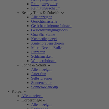
Reinigungspuder
Reinigungsschaum
Beauty Tools & Zubehör
Alle anzeigen
Gesichtsmassage
Gesichtsreinigungsbürsten
Gesichtsreinigungstools
Gua Sha Steine
Kosmetikspiegel
Augenbrauenscheren
Micro Needle Roller
Pinzetten
Schlafmasken
Wimpernbürsten
Sonne & Schutz
Alle anzeigen
After Sun
Selbstbräuner
Sonnencreme
Sonnen-Make-up
Körper
Alle anzeigen
Körperpflege
Alle anzeigen
Bodylotion