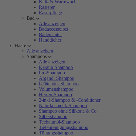
Kalt- & Warmwachs
Rasierer
Rasurpflege
Bad
Alle anzeigen
Badaccessoires
Bademäntel
Handtücher
Haare
Alle anzeigen
Shampoos
Alle anzeigen
Keratin-Shampoo
Pre-Shampoo
Arganöl-Shampoo
Glättendes Shampoo
Volumenshampoo
Herren-Shampoo
2-in-1-Shampoo & -Conditioner
Naturkosmetik-Shampoo
Shampoo ohne Silikone & Co.
Silbershampoo
Teebaumöl-Shampoo
Tiefenreinigungsshampoo
Tönungsshampoo