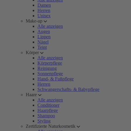
Damen
Herren
Unisex
Make-up
Alle anzeigen
Augen
Lippen
Nägel
Teint
Körper
Alle anzeigen
Körperpflege
Reinigung
Sonnenpflege
Hand- & Fußpflege
Herren
Schwangerschafts- & Babypflege
Haare
Alle anzeigen
Conditioner
Haarpflege
Shampoo
Styling
Zertifizierte Naturkosmetik