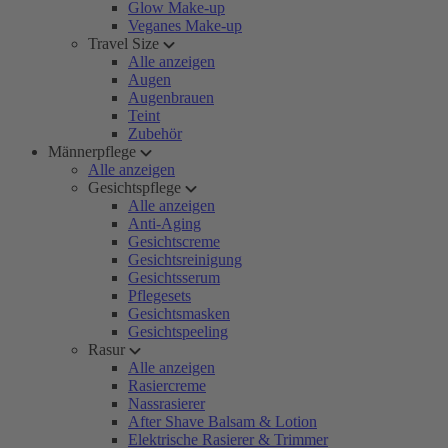
Glow Make-up
Veganes Make-up
Travel Size
Alle anzeigen
Augen
Augenbrauen
Teint
Zubehör
Männerpflege
Alle anzeigen
Gesichtspflege
Alle anzeigen
Anti-Aging
Gesichtscreme
Gesichtsreinigung
Gesichtsserum
Pflegesets
Gesichtsmasken
Gesichtspeeling
Rasur
Alle anzeigen
Rasiercreme
Nassrasierer
After Shave Balsam & Lotion
Elektrische Rasierer & Trimmer