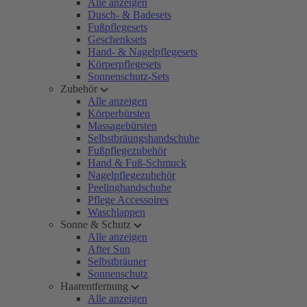
Alle anzeigen
Dusch- & Badesets
Fußpflegesets
Geschenksets
Hand- & Nagelpflegesets
Körperpflegesets
Sonnenschutz-Sets
Zubehör
Alle anzeigen
Körperbürsten
Massagebürsten
Selbstbräungshandschuhe
Fußpflegezubehör
Hand & Fuß-Schmuck
Nagelpflegezubehör
Peelinghandschuhe
Pflege Accessoires
Waschlappen
Sonne & Schutz
Alle anzeigen
After Sun
Selbstbräuner
Sonnenschutz
Haarentfernung
Alle anzeigen