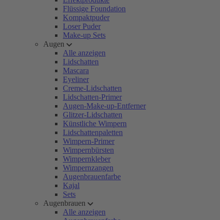
Flüssige Foundation
Kompaktpuder
Loser Puder
Make-up Sets
Augen
Alle anzeigen
Lidschatten
Mascara
Eyeliner
Creme-Lidschatten
Lidschatten-Primer
Augen-Make-up-Entferner
Glitzer-Lidschatten
Künstliche Wimpern
Lidschattenpaletten
Wimpern-Primer
Wimpernbürsten
Wimpernkleber
Wimpernzangen
Augenbrauenfarbe
Kajal
Sets
Augenbrauen
Alle anzeigen