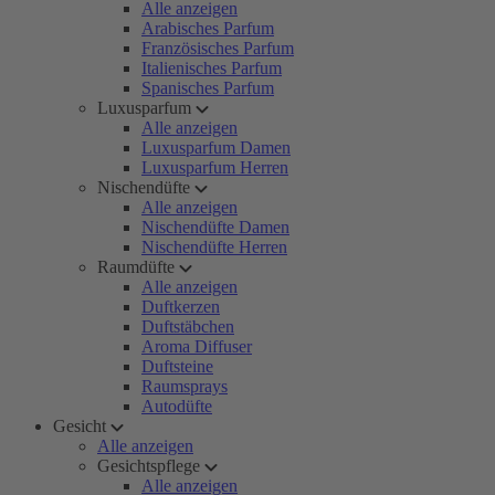
Alle anzeigen
Arabisches Parfum
Französisches Parfum
Italienisches Parfum
Spanisches Parfum
Luxusparfum
Alle anzeigen
Luxusparfum Damen
Luxusparfum Herren
Nischendüfte
Alle anzeigen
Nischendüfte Damen
Nischendüfte Herren
Raumdüfte
Alle anzeigen
Duftkerzen
Duftstäbchen
Aroma Diffuser
Duftsteine
Raumsprays
Autodüfte
Gesicht
Alle anzeigen
Gesichtspflege
Alle anzeigen