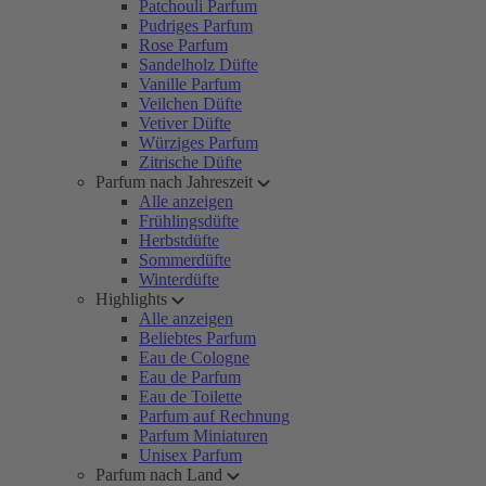
Patchouli Parfum
Pudriges Parfum
Rose Parfum
Sandelholz Düfte
Vanille Parfum
Veilchen Düfte
Vetiver Düfte
Würziges Parfum
Zitrische Düfte
Parfum nach Jahreszeit
Alle anzeigen
Frühlingsdüfte
Herbstdüfte
Sommerdüfte
Winterdüfte
Highlights
Alle anzeigen
Beliebtes Parfum
Eau de Cologne
Eau de Parfum
Eau de Toilette
Parfum auf Rechnung
Parfum Miniaturen
Unisex Parfum
Parfum nach Land