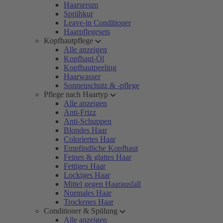
Haarserum
Sprühkur
Leave-in Conditioner
Haarpflegesets
Kopfhautpflege
Alle anzeigen
Kopfhaut-Öl
Kopfhautpeeling
Haarwasser
Sonnenschutz & -pflege
Pflege nach Haartyp
Alle anzeigen
Anti-Frizz
Anti-Schuppen
Blondes Haar
Coloriertes Haar
Empfindliche Kopfhaut
Feines & glattes Haar
Fettiges Haar
Lockiges Haar
Mittel gegen Haarausfall
Normales Haar
Trockenes Haar
Conditioner & Spülung
Alle anzeigen