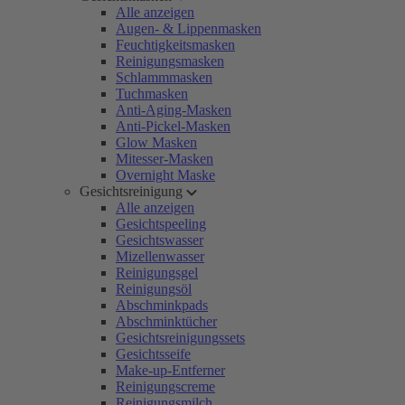
Alle anzeigen
Augen- & Lippenmasken
Feuchtigkeitsmasken
Reinigungsmasken
Schlammmasken
Tuchmasken
Anti-Aging-Masken
Anti-Pickel-Masken
Glow Masken
Mitesser-Masken
Overnight Maske
Gesichtsreinigung
Alle anzeigen
Gesichtspeeling
Gesichtswasser
Mizellenwasser
Reinigungsgel
Reinigungsöl
Abschminkpads
Abschminktücher
Gesichtsreinigungssets
Gesichtsseife
Make-up-Entferner
Reinigungscreme
Reinigungsmilch