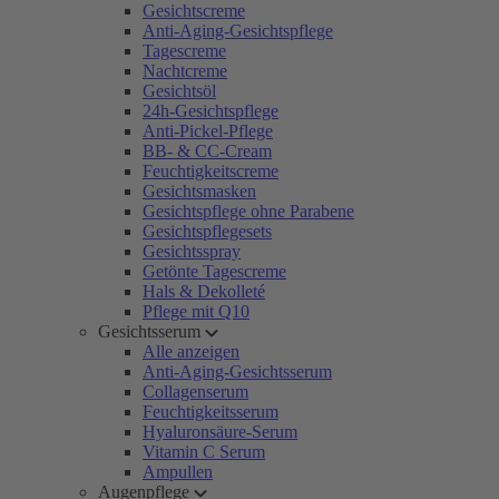
Gesichtscreme
Anti-Aging-Gesichtspflege
Tagescreme
Nachtcreme
Gesichtsöl
24h-Gesichtspflege
Anti-Pickel-Pflege
BB- & CC-Cream
Feuchtigkeitscreme
Gesichtsmasken
Gesichtspflege ohne Parabene
Gesichtspflegesets
Gesichtsspray
Getönte Tagescreme
Hals & Dekolleté
Pflege mit Q10
Gesichtsserum
Alle anzeigen
Anti-Aging-Gesichtsserum
Collagenserum
Feuchtigkeitsserum
Hyaluronsäure-Serum
Vitamin C Serum
Ampullen
Augenpflege