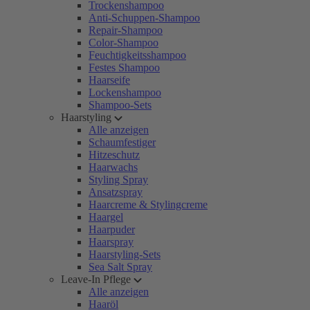
Trockenshampoo
Anti-Schuppen-Shampoo
Repair-Shampoo
Color-Shampoo
Feuchtigkeitsshampoo
Festes Shampoo
Haarseife
Lockenshampoo
Shampoo-Sets
Haarstyling
Alle anzeigen
Schaumfestiger
Hitzeschutz
Haarwachs
Styling Spray
Ansatzspray
Haarcreme & Stylingcreme
Haargel
Haarpuder
Haarspray
Haarstyling-Sets
Sea Salt Spray
Leave-In Pflege
Alle anzeigen
Haaröl