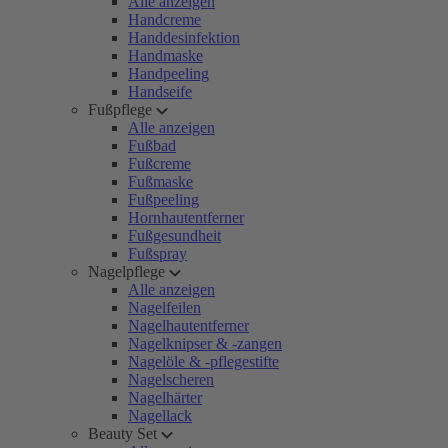
Alle anzeigen
Handcreme
Handdesinfektion
Handmaske
Handpeeling
Handseife
Fußpflege
Alle anzeigen
Fußbad
Fußcreme
Fußmaske
Fußpeeling
Hornhautentferner
Fußgesundheit
Fußspray
Nagelpflege
Alle anzeigen
Nagelfeilen
Nagelhautentferner
Nagelknipser & -zangen
Nagelöle & -pflegestifte
Nagelscheren
Nagelhärter
Nagellack
Beauty Set