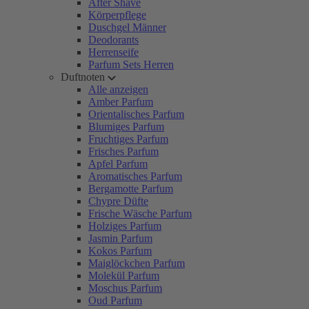
After Shave
Körperpflege
Duschgel Männer
Deodorants
Herrenseife
Parfum Sets Herren
Duftnoten
Alle anzeigen
Amber Parfum
Orientalisches Parfum
Blumiges Parfum
Fruchtiges Parfum
Frisches Parfum
Apfel Parfum
Aromatisches Parfum
Bergamotte Parfum
Chypre Düfte
Frische Wäsche Parfum
Holziges Parfum
Jasmin Parfum
Kokos Parfum
Maiglöckchen Parfum
Molekül Parfum
Moschus Parfum
Oud Parfum