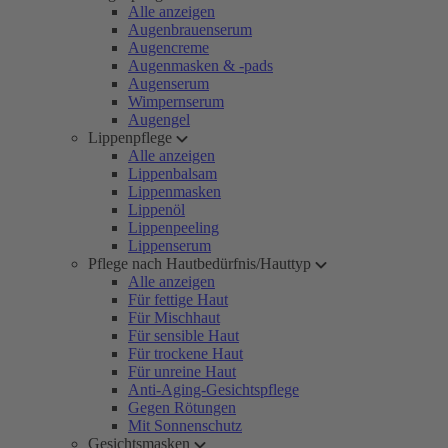
Alle anzeigen
Augenbrauenserum
Augencreme
Augenmasken & -pads
Augenserum
Wimpernserum
Augengel
Lippenpflege
Alle anzeigen
Lippenbalsam
Lippenmasken
Lippenöl
Lippenpeeling
Lippenserum
Pflege nach Hautbedürfnis/Hauttyp
Alle anzeigen
Für fettige Haut
Für Mischhaut
Für sensible Haut
Für trockene Haut
Für unreine Haut
Anti-Aging-Gesichtspflege
Gegen Rötungen
Mit Sonnenschutz
Gesichtsmasken