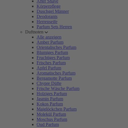
After Shave
Körperpflege
Duschgel Männer
Deodorants
Herrenseife
Parfum Sets Herren
Duftnoten
Alle anzeigen
Amber Parfum
Orientalisches Parfum
Blumiges Parfum
Fruchtiges Parfum
Frisches Parfum
Apfel Parfum
Aromatisches Parfum
Bergamotte Parfum
Chypre Düfte
Frische Wäsche Parfum
Holziges Parfum
Jasmin Parfum
Kokos Parfum
Maiglöckchen Parfum
Molekül Parfum
Moschus Parfum
Oud Parfum