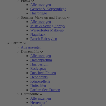
Pflege
Alle anzeigen
Gesicht & Körperpflege
Haarpflege
Sommer-Make-up und Trends
Alle anzeigen
Mists & Setting Sprays
Wasserfestes Make-up
Nagellack
Beach Hair stylen
Parfum
Alle anzeigen
Damendüfte
Alle anzeigen
Damenparfum
Haarparfum
Bodyspray
Duschgel Frauen
Deodorants
Körperpflege
Duftseifen
Parfum Sets Damen
Herrendüfte
Alle anzeigen
Herrenparfum