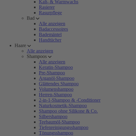
Kalt- & Warmwachs
Rasierer
Rasurpflege
Bad
Alle anzeigen
Badaccessoires
Bademäntel
Handtücher
Haare
Alle anzeigen
Shampoos
Alle anzeigen
Keratin-Shampoo
Pre-Shampoo
Arganöl-Shampoo
Glättendes Shampoo
Volumenshampoo
Herren-Shampoo
2-in-1-Shampoo & -Conditioner
Naturkosmetik-Shampoo
Shampoo ohne Silikone & Co.
Silbershampoo
Teebaumöl-Shampoo
Tiefenreinigungsshampoo
Tönungsshampoo