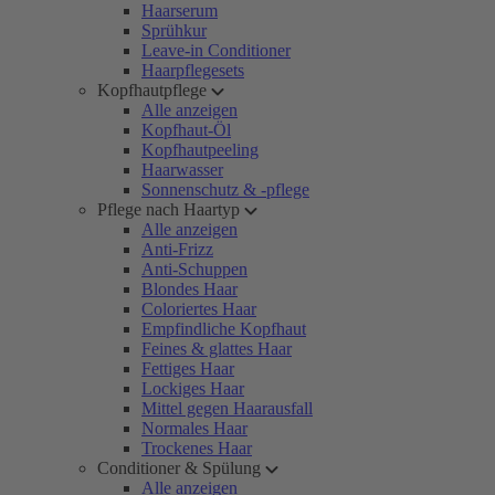
Haarserum
Sprühkur
Leave-in Conditioner
Haarpflegesets
Kopfhautpflege
Alle anzeigen
Kopfhaut-Öl
Kopfhautpeeling
Haarwasser
Sonnenschutz & -pflege
Pflege nach Haartyp
Alle anzeigen
Anti-Frizz
Anti-Schuppen
Blondes Haar
Coloriertes Haar
Empfindliche Kopfhaut
Feines & glattes Haar
Fettiges Haar
Lockiges Haar
Mittel gegen Haarausfall
Normales Haar
Trockenes Haar
Conditioner & Spülung
Alle anzeigen