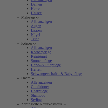
Damen
Herren
Unisex
Make-up
Alle anzeigen
Augen
Lippen
Nägel
Teint
Körper
Alle anzeigen
Körperpflege
Reinigung
Sonnenpflege
Hand- & Fußpflege
Herren
Schwangerschafts- & Babypflege
Haare
Alle anzeigen
Conditioner
Haarpflege
Shampoo
Styling
Zertifizierte Naturkosmetik