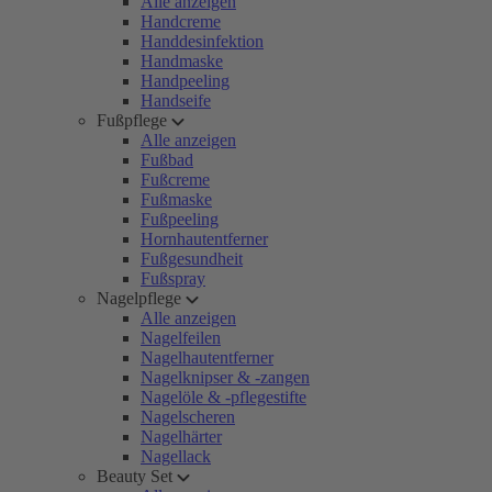
Alle anzeigen
Handcreme
Handdesinfektion
Handmaske
Handpeeling
Handseife
Fußpflege
Alle anzeigen
Fußbad
Fußcreme
Fußmaske
Fußpeeling
Hornhautentferner
Fußgesundheit
Fußspray
Nagelpflege
Alle anzeigen
Nagelfeilen
Nagelhautentferner
Nagelknipser & -zangen
Nagelöle & -pflegestifte
Nagelscheren
Nagelhärter
Nagellack
Beauty Set