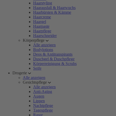
Haarstyling
Haarausfall & Haarwuchs
Haarbürsten & Kämme
Haarcreme
Haargel
Haarpaste
Haarpflege
Haarschneider
Körperpflege
Alle anzeigen
Bodylotions
Deos & Antitranspirants
Duschgel & Duschpflege
Körperreinigung & Scrubs
Seife
Drogerie
Alle anzeigen
Gesichtspflege
Alle anzeigen
Anti-Aging
Augen
Lippen
Nachtpflege
Tagespflege
Rasur