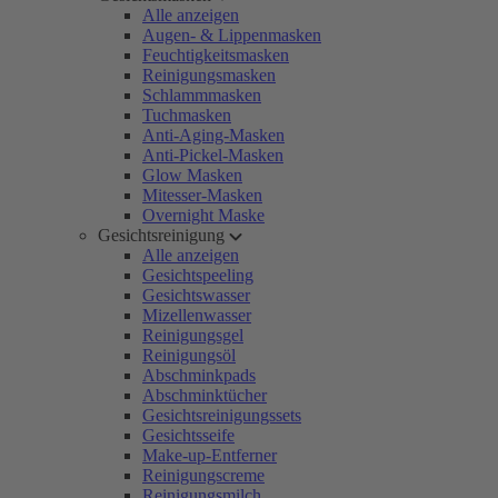
Alle anzeigen
Augen- & Lippenmasken
Feuchtigkeitsmasken
Reinigungsmasken
Schlammmasken
Tuchmasken
Anti-Aging-Masken
Anti-Pickel-Masken
Glow Masken
Mitesser-Masken
Overnight Maske
Gesichtsreinigung
Alle anzeigen
Gesichtspeeling
Gesichtswasser
Mizellenwasser
Reinigungsgel
Reinigungsöl
Abschminkpads
Abschminktücher
Gesichtsreinigungssets
Gesichtsseife
Make-up-Entferner
Reinigungscreme
Reinigungsmilch