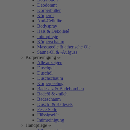
Deodorant
Körperbutter
Körperöl
Anti-Cellulite
Bodyspray
Hals & Dekolleté
Intimpflege
Körperschaum
Massageöle & ätherische Öle
Sauna-Öl & -Aufguss
Körperreinigung
Alle anzeigen
Duschgel
Duschöl
Duschschaum
Körperpeeling
Badesalz & Badebomben
Badeöl & -milch
Badeschaum
Dusch- & Badesets
Feste Seife
Flüssigseife
Intimreinigung
Handpflege