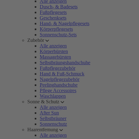
Alle anzeigen
Dusch- & Badesets
Fußpflegesets
Geschenksets
Hand- & Nagelpflegesets
Körperpflegesets
Sonnenschutz-Sets
Zubehör
Alle anzeigen
Körperbürsten
Massagebürsten
Selbstbräungshandschuhe
Fußpflegezubehör
Hand & Fuß-Schmuck
Nagelpflegezubehör
Peelinghandschuhe
Pflege Accessoires
Waschlappen
Sonne & Schutz
Alle anzeigen
After Sun
Selbstbräuner
Sonnenschutz
Haarentfernung
Alle anzeigen