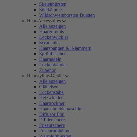
Skelettbürsten
Stielkämme
Wildschweinborsten-Bürsten
Haar-Accessoires
Alle anzeigen
Haargummis
Lockenwickler
Scrunchies
Haarspangen & -klammern
Sprühflaschen
Haarnadeln
Lockenbänder
Zubehör
Haarstyling-Geräte
Alle anzeigen
Glätteisen
Lockenstäbe
Heizwickler
Haartrockner
Haarschneidemaschine
Diffusor-Fön
Effilierschere
Friseurschere
Friseurumhänge
Warmluftbürsten