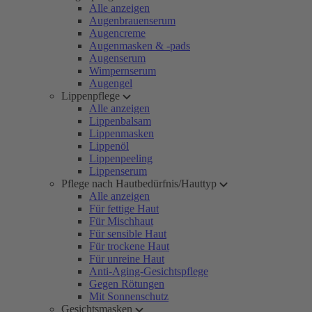
Alle anzeigen
Augenbrauenserum
Augencreme
Augenmasken & -pads
Augenserum
Wimpernserum
Augengel
Lippenpflege
Alle anzeigen
Lippenbalsam
Lippenmasken
Lippenöl
Lippenpeeling
Lippenserum
Pflege nach Hautbedürfnis/Hauttyp
Alle anzeigen
Für fettige Haut
Für Mischhaut
Für sensible Haut
Für trockene Haut
Für unreine Haut
Anti-Aging-Gesichtspflege
Gegen Rötungen
Mit Sonnenschutz
Gesichtsmasken