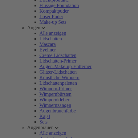
Flüssige Foundation
Kompaktpuder
Loser Puder
Make-up Sets
Augen
Alle anzeigen
Lidschatten
Mascara
Eyeliner
Creme-Lidschatten
Lidschatten-Primer
Augen-Make-up-Entferner
Glitzer-Lidschatten
Künstliche Wimpern
Lidschattenpaletten
Wimpern-Primer
Wimpernbürsten
Wimpernkleber
Wimpernzangen
Augenbrauenfarbe
Kajal
Sets
Augenbrauen
Alle anzeigen