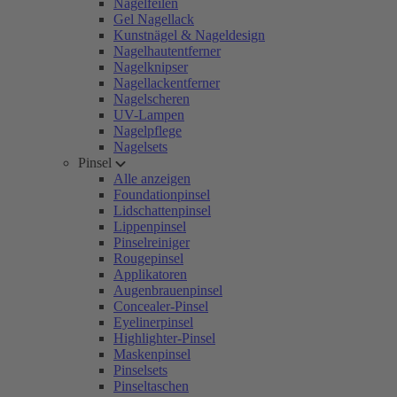
Nagelfeilen
Gel Nagellack
Kunstnägel & Nageldesign
Nagelhautentferner
Nagelknipser
Nagellackentferner
Nagelscheren
UV-Lampen
Nagelpflege
Nagelsets
Pinsel
Alle anzeigen
Foundationpinsel
Lidschattenpinsel
Lippenpinsel
Pinselreiniger
Rougepinsel
Applikatoren
Augenbrauenpinsel
Concealer-Pinsel
Eyelinerpinsel
Highlighter-Pinsel
Maskenpinsel
Pinselsets
Pinseltaschen