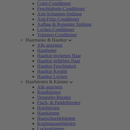
Color-Conditioner
Feuchtigkeits-Conditioner
Anti-Schuppen-Spülung
Anti-Frizz-Conditioner
Aufbau & Reparatur Spülung
Locken-Conditioner
Volumen-Conditioner
Haarmaske & Haarkur
Alle anzeigen
Haarbutter
Haarkur trockenes Haar
Haarkur gefärbtes Haar
Haarkur Feuchtigkeit
Haarkur Keratin
Haarkur Locken
Haarbürsten & Kämme
Alle anzeigen
Rundbürsten
Detangler-Bürsten
Flach- & Paddelbürsten
Holzbürsten
Haarkämme
Haarschneidekämme
Kopfmassagebürsten
Lockenkämme