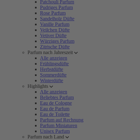
Patchouli Parfum
Pudriges Parfum
Rose Parfum
Sandelholz Düfte
Vanille Parfum
Veilchen Düfte
Vetiver Düfte
Würziges Parfum
Zitrische Düfte
Parfum nach Jahreszeit
Alle anzeigen
Frühlingsdüfte
Herbstdüfte
Sommerdüfte
Winterdüfte
Highlights
Alle anzeigen
Beliebtes Parfum
Eau de Cologne
Eau de Parfum
Eau de Toilette
Parfum auf Rechnung
Parfum Miniaturen
Unisex Parfum
Parfum nach Land