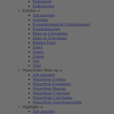
Puderpinsel
Puderquasten
Zubehör
Alle anzeigen
Anspitzer
Kosmetikspiegel & Schminkspiegel
Kosmetiktaschen
Make-up Leerpaletten
Make-up Schwämme
Blotting Paper
Nägel
Augen
Lippen
Sets
Teint
Wasserfestes Make-up
Alle anzeigen
Wasserfeste Eyeliner
Wasserfeste Foundation
Wasserfeste Mascara
Wasserfester Concealer
Wasserfester Lidschatten
Wasserfeste Augenbrauenstifte
Highlights
Alle anzeigen