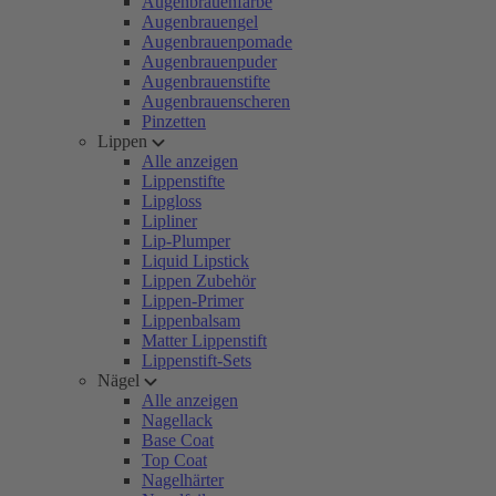
Augenbrauenfarbe
Augenbrauengel
Augenbrauenpomade
Augenbrauenpuder
Augenbrauenstifte
Augenbrauenscheren
Pinzetten
Lippen
Alle anzeigen
Lippenstifte
Lipgloss
Lipliner
Lip-Plumper
Liquid Lipstick
Lippen Zubehör
Lippen-Primer
Lippenbalsam
Matter Lippenstift
Lippenstift-Sets
Nägel
Alle anzeigen
Nagellack
Base Coat
Top Coat
Nagelhärter