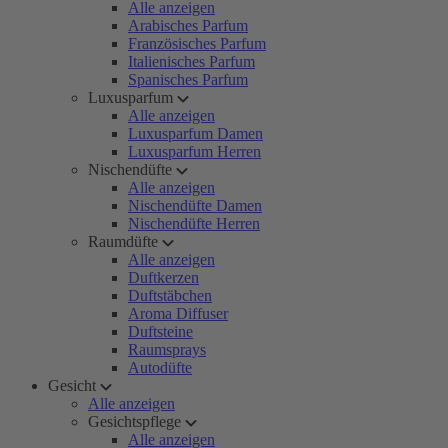
Alle anzeigen
Arabisches Parfum
Französisches Parfum
Italienisches Parfum
Spanisches Parfum
Luxusparfum
Alle anzeigen
Luxusparfum Damen
Luxusparfum Herren
Nischendüfte
Alle anzeigen
Nischendüfte Damen
Nischendüfte Herren
Raumdüfte
Alle anzeigen
Duftkerzen
Duftstäbchen
Aroma Diffuser
Duftsteine
Raumsprays
Autodüfte
Gesicht
Alle anzeigen
Gesichtspflege
Alle anzeigen