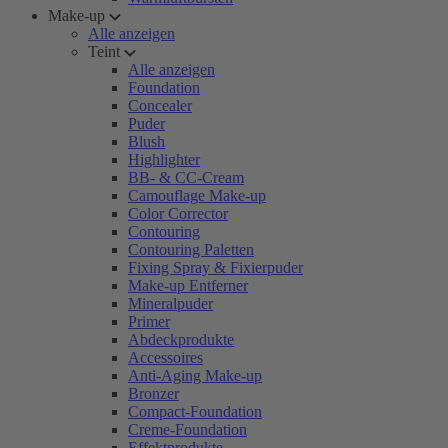
Make-up
Alle anzeigen
Teint
Alle anzeigen
Foundation
Concealer
Puder
Blush
Highlighter
BB- & CC-Cream
Camouflage Make-up
Color Corrector
Contouring
Contouring Paletten
Fixing Spray & Fixierpuder
Make-up Entferner
Mineralpuder
Primer
Abdeckprodukte
Accessoires
Anti-Aging Make-up
Bronzer
Compact-Foundation
Creme-Foundation
Effektprodukte