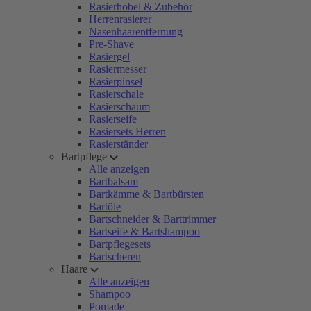
Rasierhobel & Zubehör
Herrenrasierer
Nasenhaarentfernung
Pre-Shave
Rasiergel
Rasiermesser
Rasierpinsel
Rasierschale
Rasierschaum
Rasierseife
Rasiersets Herren
Rasierständer
Bartpflege
Alle anzeigen
Bartbalsam
Bartkämme & Bartbürsten
Bartöle
Bartschneider & Barttrimmer
Bartseife & Bartshampoo
Bartpflegesets
Bartscheren
Haare
Alle anzeigen
Shampoo
Pomade