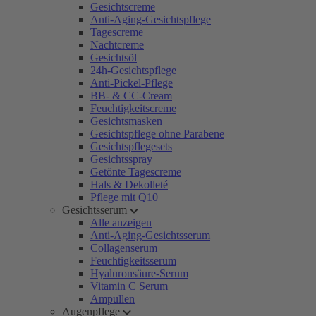
Gesichtscreme
Anti-Aging-Gesichtspflege
Tagescreme
Nachtcreme
Gesichtsöl
24h-Gesichtspflege
Anti-Pickel-Pflege
BB- & CC-Cream
Feuchtigkeitscreme
Gesichtsmasken
Gesichtspflege ohne Parabene
Gesichtspflegesets
Gesichtsspray
Getönte Tagescreme
Hals & Dekolleté
Pflege mit Q10
Gesichtsserum
Alle anzeigen
Anti-Aging-Gesichtsserum
Collagenserum
Feuchtigkeitsserum
Hyaluronsäure-Serum
Vitamin C Serum
Ampullen
Augenpflege