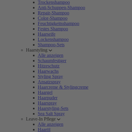
Trockenshampoo
Anti-Schuppen-Shampoo
Repair-Shampoo
Color-Shampoo
Feuchtigkeitsshampoo
Festes Shampoo
Haarseife
Lockenshampoo
Shampoo-Sets
Haarstyling
Alle anzeigen
Schaumfestiger
Hitzeschutz
Haarwachs
Styling Spray
Ansatzspray
Haarcreme & Stylingcreme
Haargel
Haarpuder
Haarspray
Haarstyling-Sets
Sea Salt Spray
Leave-In Pflege
Alle anzeigen
Haaröl