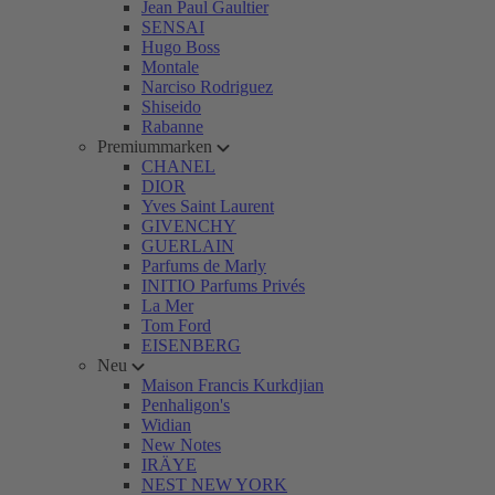
Jean Paul Gaultier
SENSAI
Hugo Boss
Montale
Narciso Rodriguez
Shiseido
Rabanne
Premiummarken
CHANEL
DIOR
Yves Saint Laurent
GIVENCHY
GUERLAIN
Parfums de Marly
INITIO Parfums Privés
La Mer
Tom Ford
EISENBERG
Neu
Maison Francis Kurkdjian
Penhaligon's
Widian
New Notes
IRÄYE
NEST NEW YORK