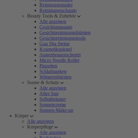
Reinigungspuder
Reinigungsschaum
Beauty Tools & Zubehör
Alle anzeigen
Gesichtsmassage
Gesichtsreinigungsbürsten
Gesichtsreinigungstools
Gua Sha Steine
Kosmetikspiegel
Augenbrauenscheren
Micro Needle Roller
Pinzetten
Schlafmasken
Wimpernbürsten
Sonne & Schutz
Alle anzeigen
After Sun
Selbstbräuner
Sonnencreme
Sonnen-Make-up
Körper
Alle anzeigen
Körperpflege
Alle anzeigen
Bodylotion