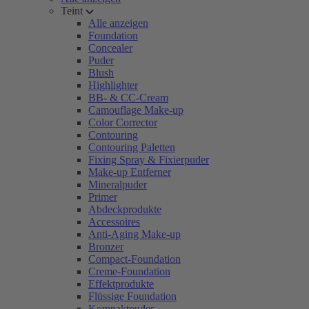
Teint
Alle anzeigen
Foundation
Concealer
Puder
Blush
Highlighter
BB- & CC-Cream
Camouflage Make-up
Color Corrector
Contouring
Contouring Paletten
Fixing Spray & Fixierpuder
Make-up Entferner
Mineralpuder
Primer
Abdeckprodukte
Accessoires
Anti-Aging Make-up
Bronzer
Compact-Foundation
Creme-Foundation
Effektprodukte
Flüssige Foundation
Kompaktpuder