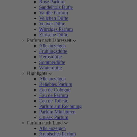
Rose Parfum
Sandelholz Düfte
Vanille Parfum
Veilchen Düfte
Vetiver Düfte
Würziges Parfum
Zitrische Düfte
Parfum nach Jahreszeit
Alle anzeigen
Frühlingsdüfte
Herbstdüfte
Sommerdüfte
Winterdüfte
Highlights
Alle anzeigen
Beliebtes Parfum
Eau de Cologne
Eau de Parfum
Eau de Toilette
Parfum auf Rechnung
Parfum Miniaturen
Unisex Parfum
Parfum nach Land
Alle anzeigen
Arabisches Parfum