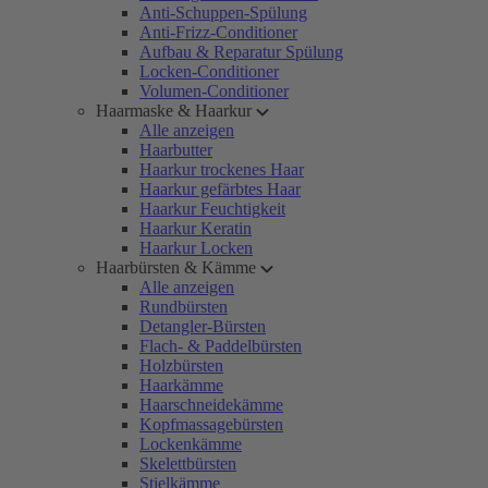
Anti-Schuppen-Spülung
Anti-Frizz-Conditioner
Aufbau & Reparatur Spülung
Locken-Conditioner
Volumen-Conditioner
Haarmaske & Haarkur
Alle anzeigen
Haarbutter
Haarkur trockenes Haar
Haarkur gefärbtes Haar
Haarkur Feuchtigkeit
Haarkur Keratin
Haarkur Locken
Haarbürsten & Kämme
Alle anzeigen
Rundbürsten
Detangler-Bürsten
Flach- & Paddelbürsten
Holzbürsten
Haarkämme
Haarschneidekämme
Kopfmassagebürsten
Lockenkämme
Skelettbürsten
Stielkämme