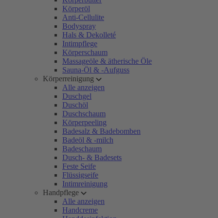
Körperöl
Anti-Cellulite
Bodyspray
Hals & Dekolleté
Intimpflege
Körperschaum
Massageöle & ätherische Öle
Sauna-Öl & -Aufguss
Körperreinigung
Alle anzeigen
Duschgel
Duschöl
Duschschaum
Körperpeeling
Badesalz & Badebomben
Badeöl & -milch
Badeschaum
Dusch- & Badesets
Feste Seife
Flüssigseife
Intimreinigung
Handpflege
Alle anzeigen
Handcreme