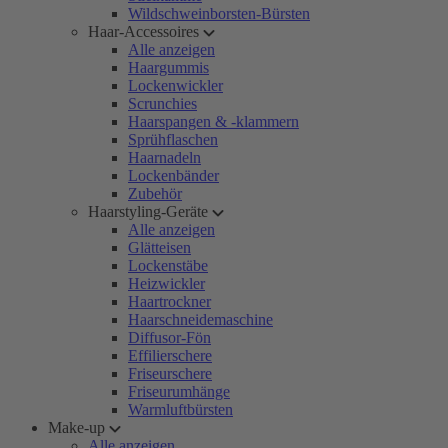
Wildschweinborsten-Bürsten
Haar-Accessoires
Alle anzeigen
Haargummis
Lockenwickler
Scrunchies
Haarspangen & -klammern
Sprühflaschen
Haarnadeln
Lockenbänder
Zubehör
Haarstyling-Geräte
Alle anzeigen
Glätteisen
Lockenstäbe
Heizwickler
Haartrockner
Haarschneidemaschine
Diffusor-Fön
Effilierschere
Friseurschere
Friseurumhänge
Warmluftbürsten
Make-up
Alle anzeigen