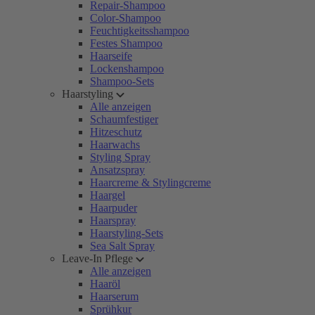
Repair-Shampoo
Color-Shampoo
Feuchtigkeitsshampoo
Festes Shampoo
Haarseife
Lockenshampoo
Shampoo-Sets
Haarstyling
Alle anzeigen
Schaumfestiger
Hitzeschutz
Haarwachs
Styling Spray
Ansatzspray
Haarcreme & Stylingcreme
Haargel
Haarpuder
Haarspray
Haarstyling-Sets
Sea Salt Spray
Leave-In Pflege
Alle anzeigen
Haaröl
Haarserum
Sprühkur