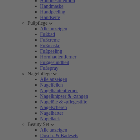
Handdesinfektion
Handmaske
Handpeeling
Handseife
Fußpflege
Alle anzeigen
Fußbad
Fußcreme
Fußmaske
Fußpeeling
Hornhautentferner
Fußgesundheit
Fußspray
Nagelpflege
Alle anzeigen
Nagelfeilen
Nagelhautentferner
Nagelknipser & -zangen
Nagelöle & -pflegestifte
Nagelscheren
Nagelhärter
Nagellack
Beauty Set
Alle anzeigen
Dusch- & Badesets