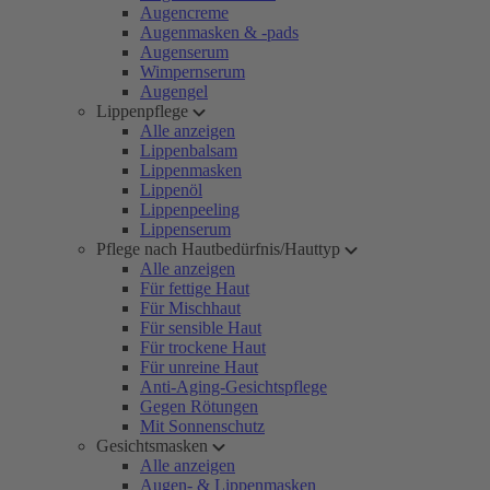
Augencreme
Augenmasken & -pads
Augenserum
Wimpernserum
Augengel
Lippenpflege
Alle anzeigen
Lippenbalsam
Lippenmasken
Lippenöl
Lippenpeeling
Lippenserum
Pflege nach Hautbedürfnis/Hauttyp
Alle anzeigen
Für fettige Haut
Für Mischhaut
Für sensible Haut
Für trockene Haut
Für unreine Haut
Anti-Aging-Gesichtspflege
Gegen Rötungen
Mit Sonnenschutz
Gesichtsmasken
Alle anzeigen
Augen- & Lippenmasken