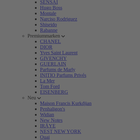
SENSAI
Hugo Boss
Montale
Narciso Rodriguez
Shiseido
Rabanne
Premiummarken
CHANEL
DIOR
Yves Saint Laurent
GIVENCHY
GUERLAIN
Parfums de Marly
INITIO Parfums Privés
La Mer
Tom Ford
EISENBERG
Neu
Maison Francis Kurkdjian
Penhaligon's
Widian
New Notes
IRÄYE
NEST NEW YORK
Ouai