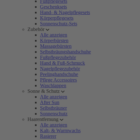
Fußpflegesets
Geschenksets
Hand- & Nagelpflegesets
Körperpflegesets
Sonnenschutz-Sets
Zubehör
Alle anzeigen
Körperbürsten
Massagebürsten
Selbstbräungshandschuhe
Fußpflegezubehör
Hand & Fuß-Schmuck
Nagelpflegezubehör
Peelinghandschuhe
Pflege Accessoires
Waschlappen
Sonne & Schutz
Alle anzeigen
After Sun
Selbstbräuner
Sonnenschutz
Haarentfernung
Alle anzeigen
Kalt- & Warmwachs
Rasierer