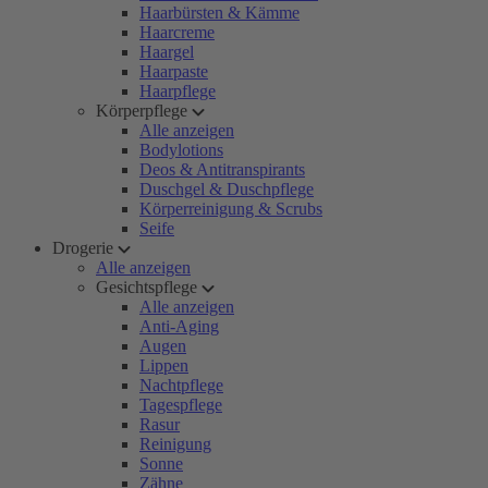
Haarbürsten & Kämme
Haarcreme
Haargel
Haarpaste
Haarpflege
Körperpflege
Alle anzeigen
Bodylotions
Deos & Antitranspirants
Duschgel & Duschpflege
Körperreinigung & Scrubs
Seife
Drogerie
Alle anzeigen
Gesichtspflege
Alle anzeigen
Anti-Aging
Augen
Lippen
Nachtpflege
Tagespflege
Rasur
Reinigung
Sonne
Zähne