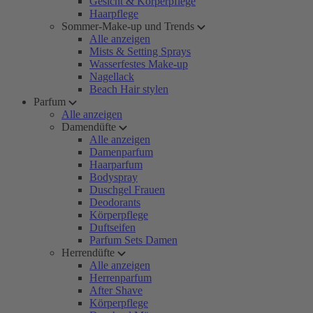
Gesicht & Körperpflege
Haarpflege
Sommer-Make-up und Trends
Alle anzeigen
Mists & Setting Sprays
Wasserfestes Make-up
Nagellack
Beach Hair stylen
Parfum
Alle anzeigen
Damendüfte
Alle anzeigen
Damenparfum
Haarparfum
Bodyspray
Duschgel Frauen
Deodorants
Körperpflege
Duftseifen
Parfum Sets Damen
Herrendüfte
Alle anzeigen
Herrenparfum
After Shave
Körperpflege