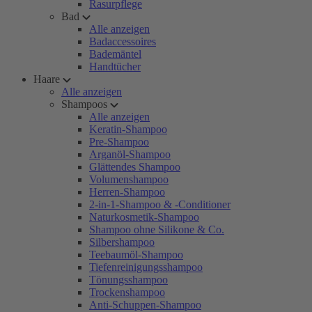
Rasurpflege
Bad
Alle anzeigen
Badaccessoires
Bademäntel
Handtücher
Haare
Alle anzeigen
Shampoos
Alle anzeigen
Keratin-Shampoo
Pre-Shampoo
Arganöl-Shampoo
Glättendes Shampoo
Volumenshampoo
Herren-Shampoo
2-in-1-Shampoo & -Conditioner
Naturkosmetik-Shampoo
Shampoo ohne Silikone & Co.
Silbershampoo
Teebaumöl-Shampoo
Tiefenreinigungsshampoo
Tönungsshampoo
Trockenshampoo
Anti-Schuppen-Shampoo