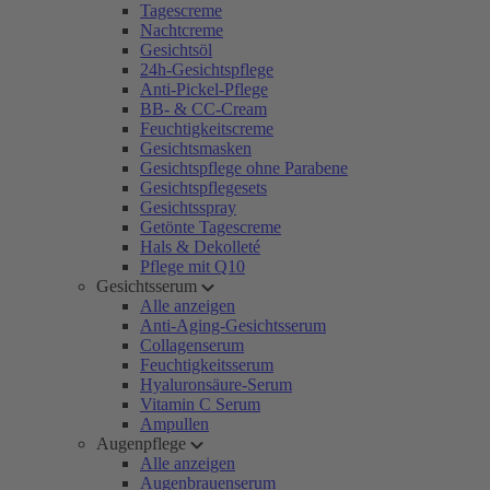
Tagescreme
Nachtcreme
Gesichtsöl
24h-Gesichtspflege
Anti-Pickel-Pflege
BB- & CC-Cream
Feuchtigkeitscreme
Gesichtsmasken
Gesichtspflege ohne Parabene
Gesichtspflegesets
Gesichtsspray
Getönte Tagescreme
Hals & Dekolleté
Pflege mit Q10
Gesichtsserum
Alle anzeigen
Anti-Aging-Gesichtsserum
Collagenserum
Feuchtigkeitsserum
Hyaluronsäure-Serum
Vitamin C Serum
Ampullen
Augenpflege
Alle anzeigen
Augenbrauenserum