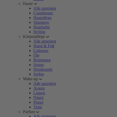
Haare
Alle anzeigen
Conditioner
Haarpflege
Shampoo
Haarfarbe
Styling
Körperpflege
Alle anzeigen
Hand & Fuß
Lotionen
Öle
Reinigung
Sonne
Deodorants
Seifen
Make-up
Alle anzeigen
Augen
Lippen
Nägel
Pinsel
Teint
Parfum
Alle anzeigen