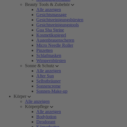
Beauty Tools & Zubehör
Alle anzeigen
Gesichtsmassage
Gesichtsreinigungsbürsten
Gesichtsreinigungstools
Gua Sha Steine
Kosmetikspiegel
Augenbrauenscheren
Micro Needle Roller
Pinzetten
Schlafmasken
Wimpernbürsten
Sonne & Schutz
Alle anzeigen
After Sun
Selbstbräuner
Sonnencreme
Sonnen-Make-up
Körper
Alle anzeigen
Körperpflege
Alle anzeigen
Bodylotion
Deodorant
Körperbutter