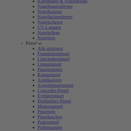
Kunstnägel & Nageldesign
Nagelhautentferner
Nagelknipser
Nagellackentferner
Nagelscheren
UV-Lampen
Nagelpflege
Nagelsets
Pinsel
Alle anzeigen
Foundationpinsel
Lidschattenpinsel
Lippenpinsel
Pinselreiniger
Rougepinsel
Applikatoren
Augenbrauenpinsel
Concealer-Pinsel
Eyelinerpinsel
Highlighter-Pinsel
Maskenpinsel
Pinselsets
Pinseltaschen
Puderpinsel
Puderquasten