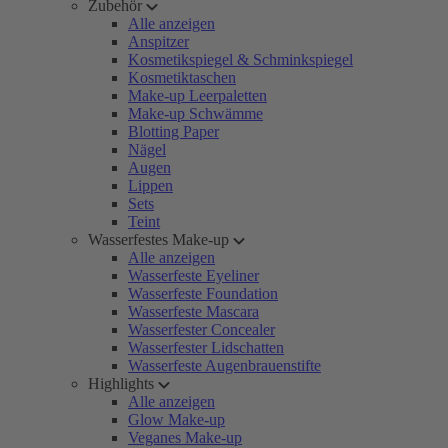
Zubehör
Alle anzeigen
Anspitzer
Kosmetikspiegel & Schminkspiegel
Kosmetiktaschen
Make-up Leerpaletten
Make-up Schwämme
Blotting Paper
Nägel
Augen
Lippen
Sets
Teint
Wasserfestes Make-up
Alle anzeigen
Wasserfeste Eyeliner
Wasserfeste Foundation
Wasserfeste Mascara
Wasserfester Concealer
Wasserfester Lidschatten
Wasserfeste Augenbrauenstifte
Highlights
Alle anzeigen
Glow Make-up
Veganes Make-up