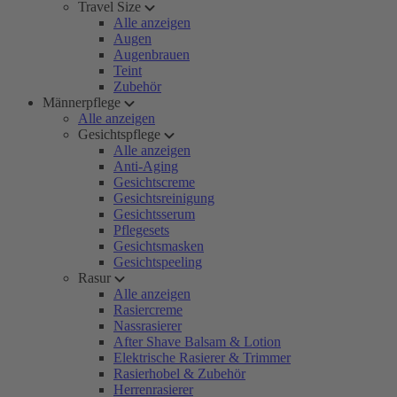
Travel Size
Alle anzeigen
Augen
Augenbrauen
Teint
Zubehör
Männerpflege
Alle anzeigen
Gesichtspflege
Alle anzeigen
Anti-Aging
Gesichtscreme
Gesichtsreinigung
Gesichtsserum
Pflegesets
Gesichtsmasken
Gesichtspeeling
Rasur
Alle anzeigen
Rasiercreme
Nassrasierer
After Shave Balsam & Lotion
Elektrische Rasierer & Trimmer
Rasierhobel & Zubehör
Herrenrasierer