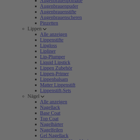
Augenbrauenpomade
Augenbrauenpuder
Augenbrauenstifte
Augenbrauenscheren
Pinzetten
Lippen
Alle anzeigen
Lippenstifte
Lipgloss
Lipliner
Lip-Plumper
Liquid Lipstick
Lippen Zubehör
Lippen-Primer
Lippenbalsam
Matter Lippenstift
Lippenstift-Sets
Nägel
Alle anzeigen
Nagellack
Base Coat
Top Coat
Nagelhärter
Nagelfeilen
Gel Nagellack