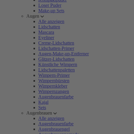
Loser Puder
Make-up Sets
Augen
Alle anzeigen
Lidschatten
Mascara
Eyeliner
Creme-Lidschatten
Lidschatten-Primer
Augen-Make-up-Entferner
Glitzer-Lidschatten
Künstliche Wimpern
Lidschattenpaletten
Wimpern-Primer
Wimpernbürsten
Wimpernkleber
Wimpernzangen
Augenbrauenfarbe
Kajal
Sets
Augenbrauen
Alle anzeigen
Augenbrauenfarbe
Augenbrauengel