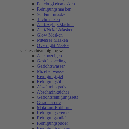
Feuchtigkeitsmasken
Reinigungsmasken
Schlammmasken
Tuchmasken
Anti-Aging-Masken
Anti-Pickel-Masken
Glow Masken
Mitesser-Masken
Overnight Maske
Gesichtsreinigung
Alle anzeigen
Gesichtspeeling
Gesichtswasser
Mizellenwasser
Reinigungsgel
Reinigungsöl
Abschminkpads
Abschminktücher
Gesichtsreinigungssets
Gesichtsseife
Make-up-Entferner
Reinigungscreme
Reinigungsmilch
Reinigungspuder
Reinigungsschaum