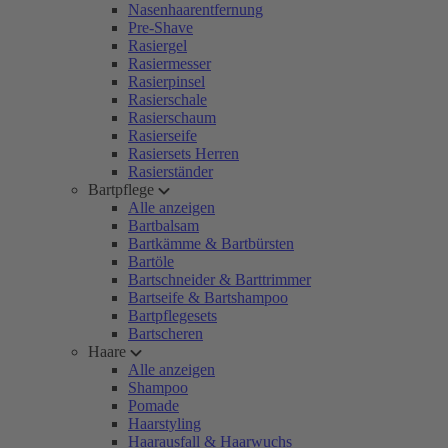
Nasenhaarentfernung
Pre-Shave
Rasiergel
Rasiermesser
Rasierpinsel
Rasierschale
Rasierschaum
Rasierseife
Rasiersets Herren
Rasierständer
Bartpflege
Alle anzeigen
Bartbalsam
Bartkämme & Bartbürsten
Bartöle
Bartschneider & Barttrimmer
Bartseife & Bartshampoo
Bartpflegesets
Bartscheren
Haare
Alle anzeigen
Shampoo
Pomade
Haarstyling
Haarausfall & Haarwuchs