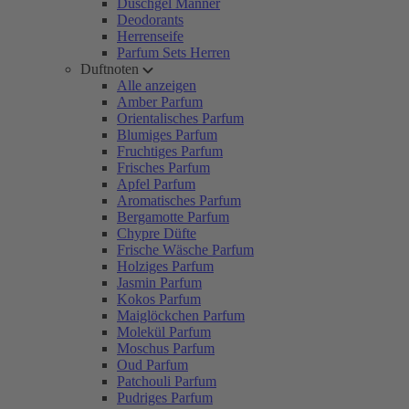
Duschgel Männer
Deodorants
Herrenseife
Parfum Sets Herren
Duftnoten
Alle anzeigen
Amber Parfum
Orientalisches Parfum
Blumiges Parfum
Fruchtiges Parfum
Frisches Parfum
Apfel Parfum
Aromatisches Parfum
Bergamotte Parfum
Chypre Düfte
Frische Wäsche Parfum
Holziges Parfum
Jasmin Parfum
Kokos Parfum
Maiglöckchen Parfum
Molekül Parfum
Moschus Parfum
Oud Parfum
Patchouli Parfum
Pudriges Parfum