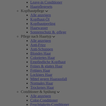
Leave-in Conditioner
Haarpflegesets
Kopfhautpflege
Alle anzeigen
Kopfhaut-Öl
Kopfhautpeeling
Haarwasser
Sonnenschutz & -pflege
Pflege nach Haartyp
Alle anzeigen
Anti-Frizz
Anti-Schuppen
Blondes Haar
Coloriertes Haar
Empfindliche Kopfhaut
Feines & glattes Haar
Fettiges Haar
Lockiges Haar
Mittel gegen Haarausfall
Normales Haar
Trockenes Haar
Conditioner & Spülung
Alle anzeigen
Color-Conditioner
Feuchtigkeits-Conditioner