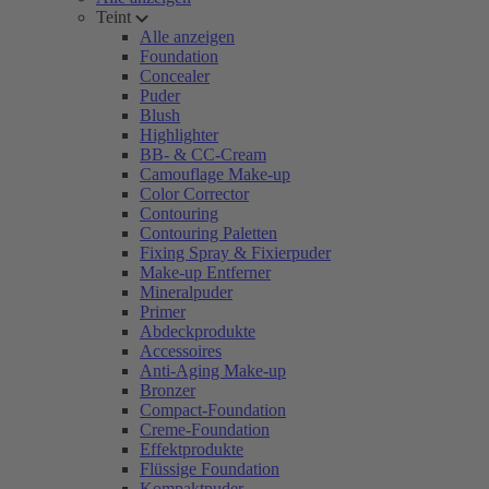
Teint
Alle anzeigen
Foundation
Concealer
Puder
Blush
Highlighter
BB- & CC-Cream
Camouflage Make-up
Color Corrector
Contouring
Contouring Paletten
Fixing Spray & Fixierpuder
Make-up Entferner
Mineralpuder
Primer
Abdeckprodukte
Accessoires
Anti-Aging Make-up
Bronzer
Compact-Foundation
Creme-Foundation
Effektprodukte
Flüssige Foundation
Kompaktpuder