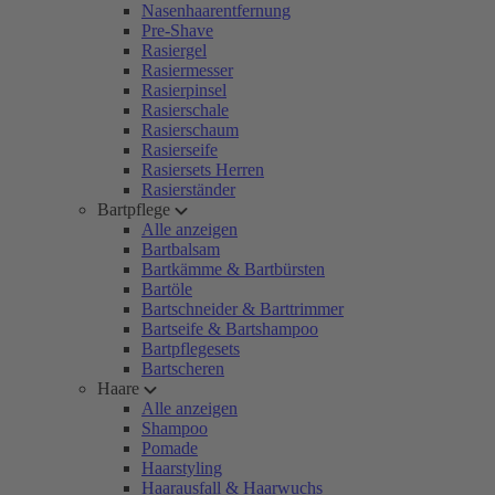
Nasenhaarentfernung
Pre-Shave
Rasiergel
Rasiermesser
Rasierpinsel
Rasierschale
Rasierschaum
Rasierseife
Rasiersets Herren
Rasierständer
Bartpflege
Alle anzeigen
Bartbalsam
Bartkämme & Bartbürsten
Bartöle
Bartschneider & Barttrimmer
Bartseife & Bartshampoo
Bartpflegesets
Bartscheren
Haare
Alle anzeigen
Shampoo
Pomade
Haarstyling
Haarausfall & Haarwuchs