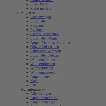
Loser Puder
Make-up Sets
Augen
Alle anzeigen
Lidschatten
Mascara
Eyeliner
Creme-Lidschatten
Lidschatten-Primer
Augen-Make-up-Entferner
Glitzer-Lidschatten
Künstliche Wimpern
Lidschattenpaletten
Wimpern-Primer
Wimpernbürsten
Wimpernkleber
Wimpernzangen
Augenbrauenfarbe
Kajal
Sets
Augenbrauen
Alle anzeigen
Augenbrauenfarbe
Augenbrauengel