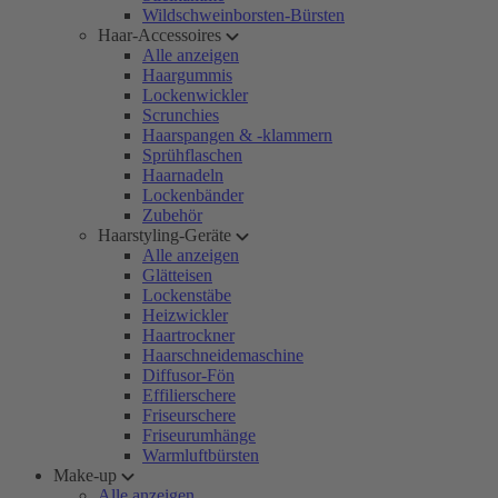
Wildschweinborsten-Bürsten
Haar-Accessoires
Alle anzeigen
Haargummis
Lockenwickler
Scrunchies
Haarspangen & -klammern
Sprühflaschen
Haarnadeln
Lockenbänder
Zubehör
Haarstyling-Geräte
Alle anzeigen
Glätteisen
Lockenstäbe
Heizwickler
Haartrockner
Haarschneidemaschine
Diffusor-Fön
Effilierschere
Friseurschere
Friseurumhänge
Warmluftbürsten
Make-up
Alle anzeigen