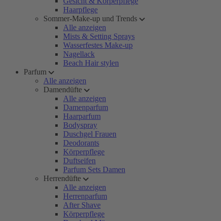
Gesicht & Körperpflege
Haarpflege
Sommer-Make-up und Trends
Alle anzeigen
Mists & Setting Sprays
Wasserfestes Make-up
Nagellack
Beach Hair stylen
Parfum
Alle anzeigen
Damendüfte
Alle anzeigen
Damenparfum
Haarparfum
Bodyspray
Duschgel Frauen
Deodorants
Körperpflege
Duftseifen
Parfum Sets Damen
Herrendüfte
Alle anzeigen
Herrenparfum
After Shave
Körperpflege