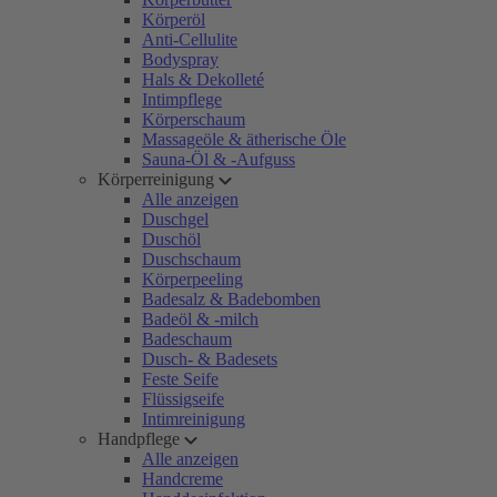
Körperöl
Anti-Cellulite
Bodyspray
Hals & Dekolleté
Intimpflege
Körperschaum
Massageöle & ätherische Öle
Sauna-Öl & -Aufguss
Körperreinigung
Alle anzeigen
Duschgel
Duschöl
Duschschaum
Körperpeeling
Badesalz & Badebomben
Badeöl & -milch
Badeschaum
Dusch- & Badesets
Feste Seife
Flüssigseife
Intimreinigung
Handpflege
Alle anzeigen
Handcreme