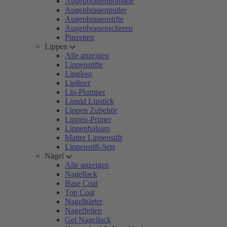
Augenbrauenpomade
Augenbrauenpuder
Augenbrauenstifte
Augenbrauenscheren
Pinzetten
Lippen
Alle anzeigen
Lippenstifte
Lipgloss
Lipliner
Lip-Plumper
Liquid Lipstick
Lippen Zubehör
Lippen-Primer
Lippenbalsam
Matter Lippenstift
Lippenstift-Sets
Nägel
Alle anzeigen
Nagellack
Base Coat
Top Coat
Nagelhärter
Nagelfeilen
Gel Nagellack