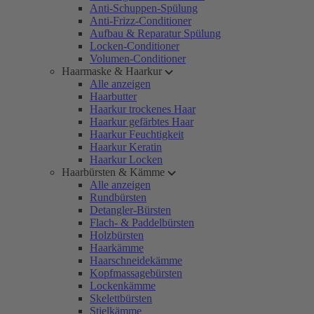
Anti-Schuppen-Spülung
Anti-Frizz-Conditioner
Aufbau & Reparatur Spülung
Locken-Conditioner
Volumen-Conditioner
Haarmaske & Haarkur
Alle anzeigen
Haarbutter
Haarkur trockenes Haar
Haarkur gefärbtes Haar
Haarkur Feuchtigkeit
Haarkur Keratin
Haarkur Locken
Haarbürsten & Kämme
Alle anzeigen
Rundbürsten
Detangler-Bürsten
Flach- & Paddelbürsten
Holzbürsten
Haarkämme
Haarschneidekämme
Kopfmassagebürsten
Lockenkämme
Skelettbürsten
Stielkämme