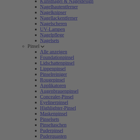
Kunstnägel & Nageldesign
Nagelhautentferner
Nagelknipser
Nagellackentferner
Nagelscheren
UV-Lampen
Nagelpflege
Nagelsets
Pinsel
Alle anzeigen
Foundationpinsel
Lidschattenpinsel
Lippenpinsel
Pinselreiniger
Rougepinsel
Applikatoren
Augenbrauenpinsel
Concealer-Pinsel
Eyelinerpinsel
Highlighter-Pinsel
Maskenpinsel
Pinselsets
Pinseltaschen
Puderpinsel
Puderquasten