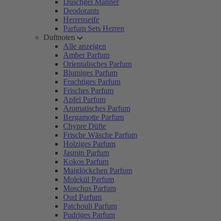
Duschgel Männer
Deodorants
Herrenseife
Parfum Sets Herren
Duftnoten
Alle anzeigen
Amber Parfum
Orientalisches Parfum
Blumiges Parfum
Fruchtiges Parfum
Frisches Parfum
Apfel Parfum
Aromatisches Parfum
Bergamotte Parfum
Chypre Düfte
Frische Wäsche Parfum
Holziges Parfum
Jasmin Parfum
Kokos Parfum
Maiglöckchen Parfum
Molekül Parfum
Moschus Parfum
Oud Parfum
Patchouli Parfum
Pudriges Parfum