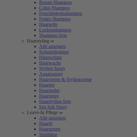
Repair-Shampoo
Color-Shampoo
Feuchtigkeitsshampoo
Festes Shampoo
Haarseife
Lockenshampoo
Shampoo-Sets
Haarstyling
Alle anzeigen
Schaumfestiger
Hitzeschutz
Haarwachs
Styling Spray
Ansatzspray
Haarcreme & Stylingcreme
Haargel
Haarpuder
Haarspray
Haarstyling-Sets
Sea Salt Spray
Leave-In Pflege
Alle anzeigen
Haaröl
Haarserum
Sprühkur