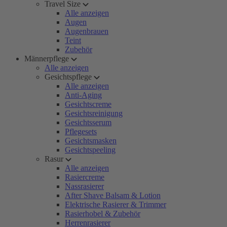
Travel Size
Alle anzeigen
Augen
Augenbrauen
Teint
Zubehör
Männerpflege
Alle anzeigen
Gesichtspflege
Alle anzeigen
Anti-Aging
Gesichtscreme
Gesichtsreinigung
Gesichtsserum
Pflegesets
Gesichtsmasken
Gesichtspeeling
Rasur
Alle anzeigen
Rasiercreme
Nassrasierer
After Shave Balsam & Lotion
Elektrische Rasierer & Trimmer
Rasierhobel & Zubehör
Herrenrasierer