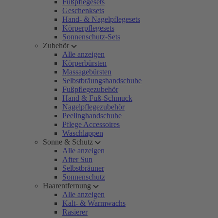
Fußpflegesets
Geschenksets
Hand- & Nagelpflegesets
Körperpflegesets
Sonnenschutz-Sets
Zubehör
Alle anzeigen
Körperbürsten
Massagebürsten
Selbstbräungshandschuhe
Fußpflegezubehör
Hand & Fuß-Schmuck
Nagelpflegezubehör
Peelinghandschuhe
Pflege Accessoires
Waschlappen
Sonne & Schutz
Alle anzeigen
After Sun
Selbstbräuner
Sonnenschutz
Haarentfernung
Alle anzeigen
Kalt- & Warmwachs
Rasierer