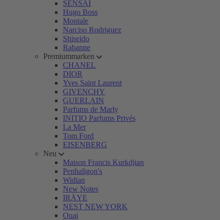
SENSAI
Hugo Boss
Montale
Narciso Rodriguez
Shiseido
Rabanne
Premiummarken
CHANEL
DIOR
Yves Saint Laurent
GIVENCHY
GUERLAIN
Parfums de Marly
INITIO Parfums Privés
La Mer
Tom Ford
EISENBERG
Neu
Maison Francis Kurkdjian
Penhaligon's
Widian
New Notes
IRÄYE
NEST NEW YORK
Ouai