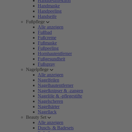
Handdesinfektion
Handmaske
Handpeeling
Handseife
Fußpflege
Alle anzeigen
Fußbad
Fußcreme
Fußmaske
Fußpeeling
Hornhautentferner
Fußgesundheit
Fußspray
Nagelpflege
Alle anzeigen
Nagelfeilen
Nagelhautentferner
Nagelknipser & -zangen
Nagelöle & -pflegestifte
Nagelscheren
Nagelhärter
Nagellack
Beauty Set
Alle anzeigen
Dusch- & Badesets