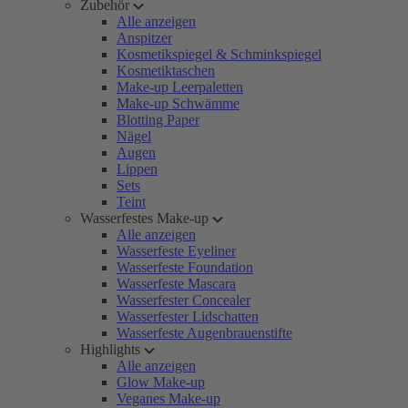
Zubehör
Alle anzeigen
Anspitzer
Kosmetikspiegel & Schminkspiegel
Kosmetiktaschen
Make-up Leerpaletten
Make-up Schwämme
Blotting Paper
Nägel
Augen
Lippen
Sets
Teint
Wasserfestes Make-up
Alle anzeigen
Wasserfeste Eyeliner
Wasserfeste Foundation
Wasserfeste Mascara
Wasserfester Concealer
Wasserfester Lidschatten
Wasserfeste Augenbrauenstifte
Highlights
Alle anzeigen
Glow Make-up
Veganes Make-up