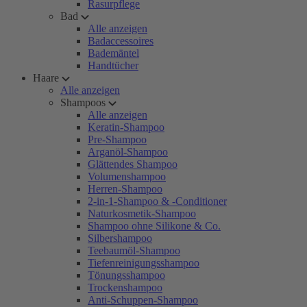
Rasurpflege
Bad
Alle anzeigen
Badaccessoires
Bademäntel
Handtücher
Haare
Alle anzeigen
Shampoos
Alle anzeigen
Keratin-Shampoo
Pre-Shampoo
Arganöl-Shampoo
Glättendes Shampoo
Volumenshampoo
Herren-Shampoo
2-in-1-Shampoo & -Conditioner
Naturkosmetik-Shampoo
Shampoo ohne Silikone & Co.
Silbershampoo
Teebaumöl-Shampoo
Tiefenreinigungsshampoo
Tönungsshampoo
Trockenshampoo
Anti-Schuppen-Shampoo