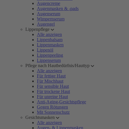
Augencreme
Augenmasken & -pads
Augenserum
Wimpernserum
Augengel
Lippenpflege
Alle anzeigen
Lippenbalsam
Lippenmasken
Lippenöl
Lippenpeeling
Lippenserum
Pflege nach Hautbedürfnis/Hauttyp
Alle anzeigen
Für fettige Haut
Für Mischhaut
Für sensible Haut
Für trockene Haut
Für unreine Haut
Anti-Aging-Gesichtspflege
Gegen Rötungen
Mit Sonnenschutz
Gesichtsmasken
Alle anzeigen
Augen- & Lippenmasken