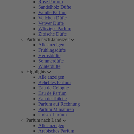
Rose Parfum
Sandelholz Düfte
Vanille Parfum
Veilchen Düfte
Vetiver Düfte
Würziges Parfum
Zitrische Düfte
Parfum nach Jahreszeit
Alle anzeigen
Frühlingsdüfte
Herbstdüfte
Sommerdüfte
Winterdüfte
Highlights
Alle anzeigen
Beliebtes Parfum
Eau de Cologne
Eau de Parfum
Eau de Toilette
Parfum auf Rechnung
Parfum Miniaturen
Unisex Parfum
Parfum nach Land
Alle anzeigen
Arabisches Parfum