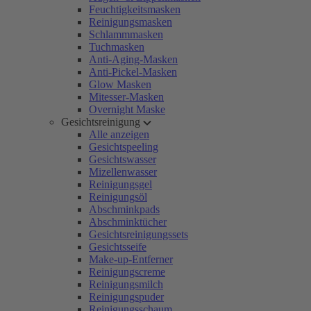
Feuchtigkeitsmasken
Reinigungsmasken
Schlammmasken
Tuchmasken
Anti-Aging-Masken
Anti-Pickel-Masken
Glow Masken
Mitesser-Masken
Overnight Maske
Gesichtsreinigung
Alle anzeigen
Gesichtspeeling
Gesichtswasser
Mizellenwasser
Reinigungsgel
Reinigungsöl
Abschminkpads
Abschminktücher
Gesichtsreinigungssets
Gesichtsseife
Make-up-Entferner
Reinigungscreme
Reinigungsmilch
Reinigungspuder
Reinigungsschaum