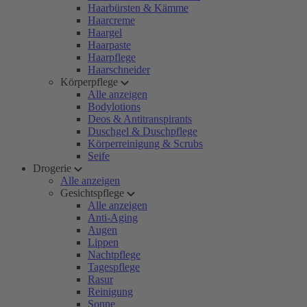
Haarbürsten & Kämme
Haarcreme
Haargel
Haarpaste
Haarpflege
Haarschneider
Körperpflege
Alle anzeigen
Bodylotions
Deos & Antitranspirants
Duschgel & Duschpflege
Körperreinigung & Scrubs
Seife
Drogerie
Alle anzeigen
Gesichtspflege
Alle anzeigen
Anti-Aging
Augen
Lippen
Nachtpflege
Tagespflege
Rasur
Reinigung
Sonne