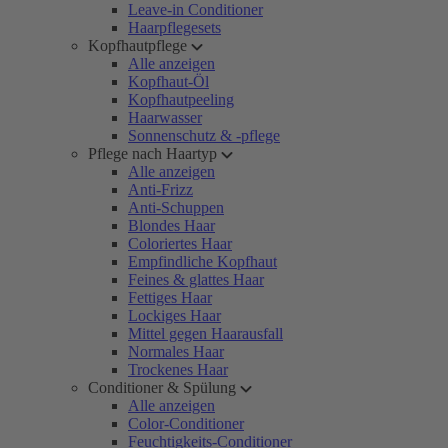
Leave-in Conditioner
Haarpflegesets
Kopfhautpflege
Alle anzeigen
Kopfhaut-Öl
Kopfhautpeeling
Haarwasser
Sonnenschutz & -pflege
Pflege nach Haartyp
Alle anzeigen
Anti-Frizz
Anti-Schuppen
Blondes Haar
Coloriertes Haar
Empfindliche Kopfhaut
Feines & glattes Haar
Fettiges Haar
Lockiges Haar
Mittel gegen Haarausfall
Normales Haar
Trockenes Haar
Conditioner & Spülung
Alle anzeigen
Color-Conditioner
Feuchtigkeits-Conditioner