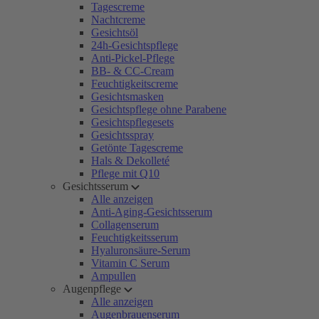
Tagescreme
Nachtcreme
Gesichtsöl
24h-Gesichtspflege
Anti-Pickel-Pflege
BB- & CC-Cream
Feuchtigkeitscreme
Gesichtsmasken
Gesichtspflege ohne Parabene
Gesichtspflegesets
Gesichtsspray
Getönte Tagescreme
Hals & Dekolleté
Pflege mit Q10
Gesichtsserum
Alle anzeigen
Anti-Aging-Gesichtsserum
Collagenserum
Feuchtigkeitsserum
Hyaluronsäure-Serum
Vitamin C Serum
Ampullen
Augenpflege
Alle anzeigen
Augenbrauenserum