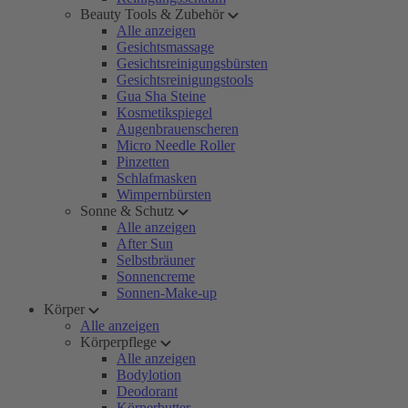
Beauty Tools & Zubehör
Alle anzeigen
Gesichtsmassage
Gesichtsreinigungsbürsten
Gesichtsreinigungstools
Gua Sha Steine
Kosmetikspiegel
Augenbrauenscheren
Micro Needle Roller
Pinzetten
Schlafmasken
Wimpernbürsten
Sonne & Schutz
Alle anzeigen
After Sun
Selbstbräuner
Sonnencreme
Sonnen-Make-up
Körper
Alle anzeigen
Körperpflege
Alle anzeigen
Bodylotion
Deodorant
Körperbutter